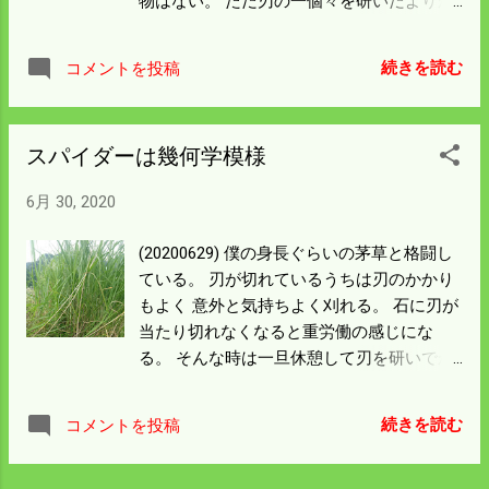
物はない。 ただ刃の一個々を研いだよりか
は若干切れ味は落ちる。 燃料一杯ごとにや
るから草刈の効率も上がっていると思う。
続きを読む
コメントを投稿
ホームセンターでチェンソー用のものがあ
ったが 刃の構造が違うので効果は少ないと
思いまだ買っていない。 使う頻度も少ない
スパイダーは幾何学模様
ので練習がてら刃を研ぐのもいいだろう。
イノシシは前日の失敗が効を相したのか2頭
6月 30, 2020
入っていた。 ２０㎏は越えていると思った
が貰い手がないので そのまま埋葬処分とな
(20200629) 僕の身長ぐらいの茅草と格闘し
った。 当分あの箱罠は使えない。他の罠で
ている。 刃が切れているうちは刃のかかり
再起動することにした。
もよく 意外と気持ちよく刈れる。 石に刃が
当たり切れなくなると重労働の感じにな
る。 そんな時は一旦休憩して刃を研いでか
ら始めることにしている。 一番難儀をする
のは蔓性の草だ。 山で草刈りをした人でな
続きを読む
コメントを投稿
いと理解できないだろうと思う。 ほったら
かしの長い斜面のところには 所々に茅の団
地がある。 乾いたら火をつけることにして