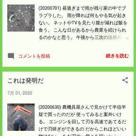
(20200701) 昼過ぎまで雨が残り家の中でブ
ラブラした。 雨が降れば何もやる気が起き
ない。 ネットやTVを見たり腹が減れば飯を
食う。 こんな日があるから農業を続けられ
るのかなと思う。 午後から三次の法務局に
提出する書類があって自家用車を走らせ
た。 口和経由で行くのだが通勤時間でない
続きを読む
コメントを投稿
ので車ともめったに会わない 快適なドライ
ブだ。 往復距離は７０kmになる。 車は適
度に走らすのが養生になる。 先週末も乗っ
これは発明だ
たので車も喜んでいるだろう。 食べごろに
なり明日は採ろうと思うと先にカラスが つ
7月 01, 2020
ついている。キュウリが狙われるようにな
ったのは 昨年あたりからだったと思う。 少
(20200630) 農機具屋さんで見かけて半信半
ないブルーベリーも被害にあった。 明日は
疑で買ったのだが 使ってみると案外いけ
網をかけることにしよう。
る。 エンジンを回して刃を高速であてるだ
けで刃研ぎができるの だからこれほどいい