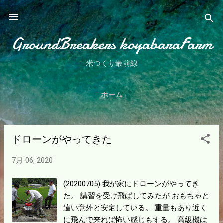
スキップしてメイン コンテンツに移動
GroundBreakers koyabaraFarm
米つくり最前線
ホーム
ドローンがやってきた
投
稿
7月 06, 2020
(20200705) 我が家にドローンがやってき
た。 講習を受け飛ばしてみたが おもちゃと
違い意外と安定している。 重量もあり近く
に飛んで来れば怖い感じもする。 高級機は