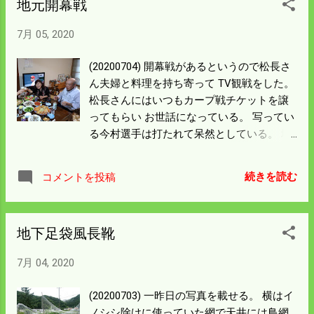
地元開幕戦
7月 05, 2020
(20200704) 開幕戦があるというので松長さ
ん夫婦と料理を持ち寄って TV観戦をした。
松長さんにはいつもカープ戦チケットを譲
ってもらい お世話になっている。 写ってい
る今村選手は打たれて呆然としている。 地
元開幕戦は期待していたのだがボロボロに
負けてしまい 早くも黄色信号が灯った。 投
続きを読む
コメントを投稿
手崩壊の兆しがあるのでしっかりしてもら
いたい。 虎にはもう少し寝ていてほしかっ
た。 明日もデーゲーム。 TVで見るかRadiko
地下足袋風長靴
で聞くか悩むところだが 来週から強い雨の
予報。 ドローンの入荷もあるので忙しくな
7月 04, 2020
る。 第3波の農繁期が来た感じ。 気を引き
締めて頑張ることにする。
(20200703) 一昨日の写真を載せる。 横はイ
ノシシ除けに使っていた網で天井には鳥網