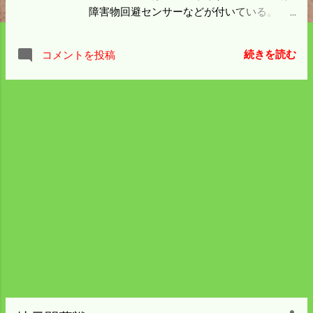
障害物回避センサーなどが付いている。 電
線などは感知しないということなので 高額
なセンサーを付けない安い機種を僕は選ん
続きを読む
コメントを投稿
だ。 もし墜落でもあってはいけないので保
険に入る。 保険料は高いが故障時の代替機
や年一回の定期点検もあるので 安心してい
られる。 この機種で１０㎏を抱いて飛ぶこ
とができる。 今の農薬でいえば１ha分が搭
載できるという計算になる。 とうとうドロ
ーンがぼくの田んぼの上を飛ぶ日が来た。
今月中旬以降大活躍してくれる