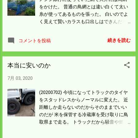
をかけた。 普通の鳥網とは違い白くて太い
糸が使ってあるものを張った。 白いのでよ
く見えて賢いカラスも口出しはできんだろ
う。 草刈が進まない。雨で斜面の足場が緩
いしやる気になったらまた雨が降る。 先日
続きを読む
コメントを投稿
の草刈で踏ん張る右足が痛くなった。 これ
では続かんと地下足袋風の長靴を引っ張り
出した。 山仕事をする人が履いているのを
本当に安いのか
見て 買っておいたものだ。 裏にはゴムのス
パイクがあり踏ん張りがききそうだ。 そろ
7月 03, 2020
そろ重労働の穂肥の散布時期になる。 日曜
日までには一回目の草刈を終わらせねばな
(20200702) 今頃になってトラックのタイヤ
るまい。 正確にはトラクターで刈ったとこ
をスタッドレスからノーマルに変えた。 近
ろがあるので二回目ということになる。 周
距離しか走らないのだからそのままでいい
りの人は三回目を刈っている人がいる。 周
のだが 米を保管する冷蔵庫を受け取りに鳥
回遅れ以上なので鞭を入れる。
取県まで走る。 トラックだから騒音や燃費
のことはあまり関係ないが この際換えるこ
とにした。 タイヤが重いので腰を痛めたこ