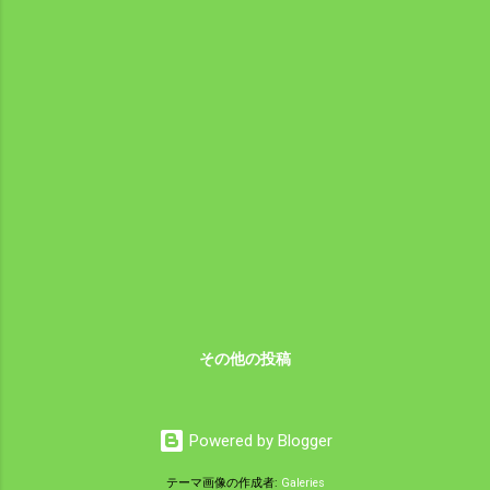
いる。 よく燃えるので楽しみが増えた感じ
で嬉しい。 何という蜘蛛なんだろう。ヨモ
ギジャングルの中に巣を張っていた。 僕の
回りでは毒蜘蛛というのは聞いたことはな
い。 ピントをが合わないといけないので何
枚も撮ってみたが 結局綺麗に撮れたのは一
枚もなかった。 スマホの限界なのだろう。
黄色い体に黒い帯があって帯の中には 鮮明
な赤い模様が肉眼で確認できる。 あの模様
は何かの意味を持っているのだろうと思
う。 草刈が済めば高い草は無くなる。 どう
やって生活するのか気になる。 箱罠は滑車
に糸が絡まりトラップが不動だった。 明日
その他の投稿
は確実に仕留めることができるだろう。
Powered by Blogger
テーマ画像の作成者:
Galeries