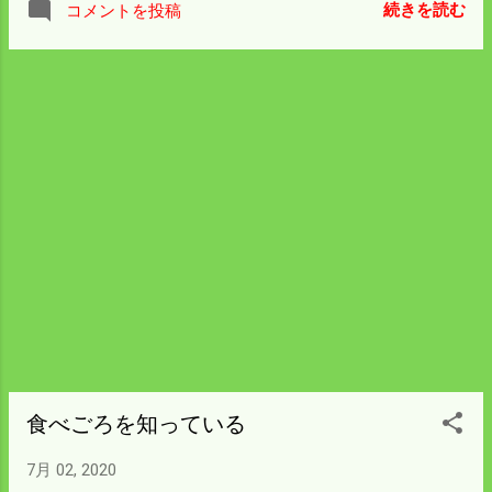
続きを読む
コメントを投稿
とがあった。 慎重にやったので無事に済ま
すことができた。 11俵入るというから結構
大きな冷蔵庫だ。 ヤフオクに格安で出てい
たので札を入れておいた。 誰かが高くすれ
ば買うのを止めるつもりだったが 僕一人の
入札しかなく手に入ることになった。 往復
の燃料と高速代を加えて4万円に満たない。
新品なら一俵2万円が相場だから安い買い物
だと思いたい。
食べごろを知っている
7月 02, 2020