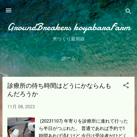
スキップしてメイン コンテンツに移動
GroundBreakers koyabaraFarm
米つくり最前線
ホーム
診療所の待ち時間はどうにかならんも
投
んだろうか
稿
11月 08, 2023
(20231107) 年寄りを診療所に連れて行った
ら半日がつぶれた。 普通であれば予約で1
時間あれば済むけど 今日は受診者がひどく