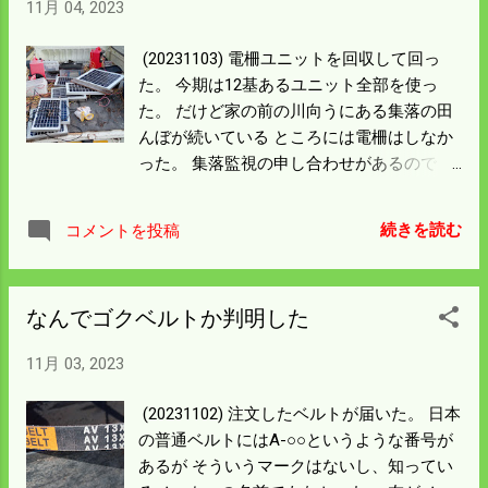
11月 04, 2023
(20231103) 電柵ユニットを回収して回っ
た。 今期は12基あるユニット全部を使っ
た。 だけど家の前の川向うにある集落の田
んぼが続いている ところには電柵はしなか
った。 集落監視の申し合わせがあるので 自
分の田んぼの所のイノシシ柵が壊されれば
修理した。 僕の田んぼの所から入っても 集
続きを読む
コメントを投稿
落の田んぼ全体を走り回るので特に気にな
るほどの被害はなかった。 僕の田んぼの面
積でいえば5枚で1.5haが電柵をしなくて済
なんでゴクベルトか判明した
んだ。 ユニットは回収したけれども柵線と
支柱の回収がある。 考えてみただけども足
11月 03, 2023
取りが重くなる。 雪が降るまでには回収を
済ませよう。 持って帰ったバッテリーは右
(20231102) 注文したベルトが届いた。 日本
の2個が死んでいた。 残りのバッテリーは
の普通ベルトにはA-○○というような番号が
13Vに近い電圧があった。 ソーラーパネル
あるが そういうマークはないし、知ってい
の効果があったということだろう。 真ん中