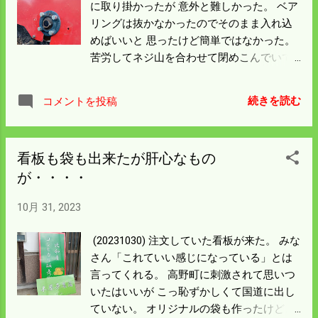
に取り掛かったが 意外と難しかった。 ベア
そうだが毎年のこと。 海を眺めるだけでも
リングは抜かなかったのでそのまま入れ込
リフレッシュできる。 来週は天候が下り坂
めばいいと 思ったけど簡単ではなかった。
だけど行けるように頑張ってみよう。
苦労してネジ山を合わせて閉めこんでいて
らカチというような音がして シャフトが楽
に回るようになった。 チェーンを巻き込ん
続きを読む
コメントを投稿
だ衝撃でどこかに変形があったのではない
かと思う。 刃を換えてみようかと思ったが
手持ちの工具では とてもネジが緩みそうに
看板も袋も出来たが肝心なもの
ないので 今回は止めておいた。 やっと修理
が・・・・
が終わり草刈に取り掛かったのは午後から
だった。 畦の両側から刈るので天端の草が
10月 31, 2023
残る。 歩行用で仕上げをすればかなりの距
離になる。 このままで終わるか一日ほど犠
(20231030) 注文していた看板が来た。 みな
牲にするか思案中だ。 終盤耕作放棄してい
さん「これていい感じになっている」とは
る田んぼを刈ることにしたが 後半は平坦地
言ってくれる。 高野町に刺激されて思いつ
なので馬力は小さいが刈り幅の広いトラク
いたはいいが こっ恥ずかしくて国道に出し
ターで刈ったが 刃が減っているので長い所
ていない。 オリジナルの袋も作ったけど、
は二度刈りをしてようやく完成させた。 次