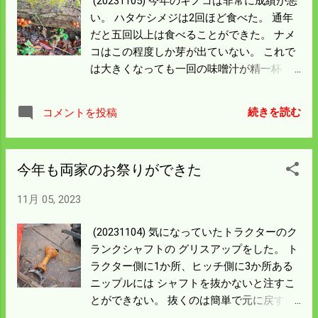
(20231105) 今年のキノコは非常に成績が悪
除草してしまうラウンドアップのような も
い。 ハタケシメジは2回ほど食べた。 通年
のは薬剤タンクを別にしようと調べてみ
だと五回以上は食べることができた。 ナメ
た。 メーカーの名前は違うが部品は互換性
コはこの程度しか芽が出ていない。 これで
のあるものがたくさんあった。 送料はさす
は大きくなっても一回の味噌汁が精一杯
がに香港あたりから届くので高いが 部品の
だ。 シイタケも忘れた頃にポツポツと生え
安いことにはビックリした。 この部品構成
ているのを持って帰る程度だ。 昨年までは
を日本で発注すれば10万以上だが4万ぐらい
続きを読む
コメントを投稿
一斉に生えて お裾分けをして歩いた。 冷凍
で済んだ。 これなら日本の代理店を通さず
でも保存するほどだった。 今年の 春に オ
にドローンの部品を買うと 半分以下で機体
ガ菌で伏せ込ん手前の木は 猛暑で菌が死ん
が出来上がる。 組立はPCとは各段に楽そう
今年も両家のお祭りができた
だのかもしれん。 左の先の木は今年春に駒
だ。 16㎏搭載の機体セットがネットに載っ
菌を打ち込んだ木だ。 駒菌は一年目に生え
ている。 これなら肥料もまけて増収すれば
11月 05, 2023
ないこともある。 菌が密かに生きているこ
二年償却ぐらいで元は取れる。 障害物レー
とを願おう。 写真を撮った一面にナメコが
ダーもカメラもついていて破格の値段だ。
(20231104) 気になっていたトラクターのク
生えるはずだったけど 殺伐とした風景が広
ただしマニュアルは英語だけというから悩
ランクシャフトの グリスアップをした。 ト
がる。 これではいかんので今シーズンもシ
む。 メールのやり取りは上手な日本語だ
ラクター側に1か所、ヒッチ側に3か所ある
イタケとナメコは 春までに追加しておこ
し、 組立のyou tubeは日本語版がある。 先
ニップルには シャフトを抜かないと注すこ
う。 毎年作業は春遅くになる。 今年は雪融
は短い、このさいやってみる価値はあると
とができない。 抜くのは簡単で元に戻すに
けとともにやっつけてしまおう。
思う。
は大変苦労した。 このタラクターについて