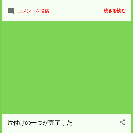
いるヒッチは クボタＢとＣという二種類に
続きを読む
コメントを投稿
対応している。 もう一つのロータリーと代
かきローター、ブロードキャスター、 籾殻
運搬機を取り換えて作業できる優れもの。
だけど作業機ごとにフックの位置やトップ
リンクの長さが違うので 作業機の取り付け
が完成したら写真を撮っておく。 夜になっ
て 熊が 戸を叩いた嫁さんの実家に お祭り
ということで行ってきた。 町内のいろんな
最新情報を聞いた。 誰々が入院した、亡く
なったなど暗いニュースは多かったが 今年
も両家の お祭り ができたことは 氏神様に
感謝しよう。
片付けの一つが完了した