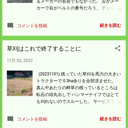
るメーカーの名前でもなかった。 左がメー
のディープサイクルバッテリーは 電圧低め
カーで右がベルトの番号だろう。 テンショ
になっていたので補充電している。 今シー
ンは動力の主軸を持ち上げる方式だった。
ズン後半には ドローンのバッテリー を使っ
ボルトを締め込んでテンションを緩め取り
た。 ドローンは9月になったら使わない。
続きを読む
コメントを投稿
換えた。 ベルトの外見上はすり減っている
高額なバッテリーなのでよい使い方を考え
ようには見えなかったが 換えてみるとプー
たと思っている。 熊が家の近くで目撃され
リーから1mmとは言わないが 盛り上がっ
た。 嫁さんがアルバイト先で 実家 に出て
草刈はこれで終了することに
た。 切れたベルトはプーリーの溝とピッタ
今度は家の裏に出たんですねと言われたら
リレベルになっていたので これがすり減っ
しい。 僕の家の栗林は絶えてしまった。 柿
11月 02, 2023
て交換時期がきていたという事なんだろ
も不作で家の周りに餌はないと思う。 よっ
う。 なんでゴクベルトなんだろうと考えて
ぽど餌に困っているのがうかがえる。 下手
(20231101) 残っていた草刈を馬力の大きい
いたら 下のような引っ張るテンションでな
にリンゴ園まで足を延ばすと駆除される。
トラクターで 0.3ha余りを全部済ませた。
いので 内側にギザギザが付いていても問題
アーバンベアにならんよう山に帰ってくれ
真ん中あたりの畔草の残っているところは
ないからだろう。 刈り幅は僕の方が10㎝短
ることを祈ろう。
転石の頭丸出しで ハンマーナイフではとて
いけどベルトは僕の方が太かった。 スライ
も刈れないのでスルーした。 サービスで僕
ドするハンマーナイフだから 馬力や回転数
の畔を刈ってくれる隣りの田んぼも刈って
などの関係で力のかかりようが大きいのだ
あげた。 真ん中にあるのは木の枝が寄せ集
ろう。 今日は僕の最後の出荷で 水分が高い
続きを読む
コメントを投稿
めて捨ててあったので ここもスルーした。
と言われたが引き取ってくれた。 作業小屋