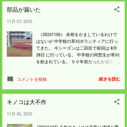
部品が届いた
11月 07, 2023
（20231106） 余裕をかましているわけで
はないが 中学校の草刈ボランティアに行っ
てきた。 今シーズンは二回目で前回は 8月
28日 に行っている。 中学校の同窓生が草刈
を頼まれている。 ５０年前だったか迷惑を
かけたので参加させてもらっている。 えら
く静かだなと思ったら中学校は何かの代替
続きを読む
コメントを投稿
日で 生徒も先生も誰もいなかった。 僕はハ
ンマーナイフで芝生の所を担当した。 次は
土羽の傾斜のキツイ所なので肩掛け式でや
キノコは大不作
ることになる。 近い内にまた連絡があるだ
ろう。 生まれて初めてネットで海外直接の
11月 06, 2023
買い物をした。 僕のドローンは全部中国製
だとは分かっていた。 稲用の農薬と全部を