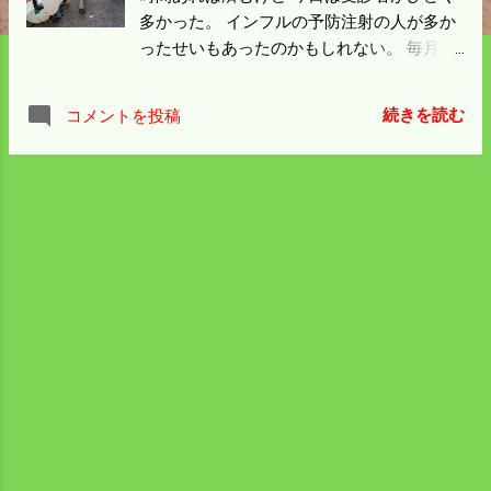
多かった。 インフルの予防注射の人が多か
ったせいもあったのかもしれない。 毎月一
回ほどのお勤めだから半日ぐらいの事は 辛
抱しないといけないのだが待ち時間が長す
続きを読む
コメントを投稿
ぎる。 昼から市内に出かけて薬局で薬をも
らうことになる。 買い物ついでということ
にはなるが何をしても中途半端になるので
ほぼ一日仕事になる感じだ。 ドローンの薬
剤タンクを液から粒に取り換えた。 秋にな
り雑草を刈った状態でまくと来年に効くと
いう粒剤があったので 散布しようとしたら
飛行許可は9月末までだったことを思い出し
た。 今回は仕方なく動噴でやることにして
来年の飛行計画は11月末まで飛ばすという
ことで提出すことにしよう。