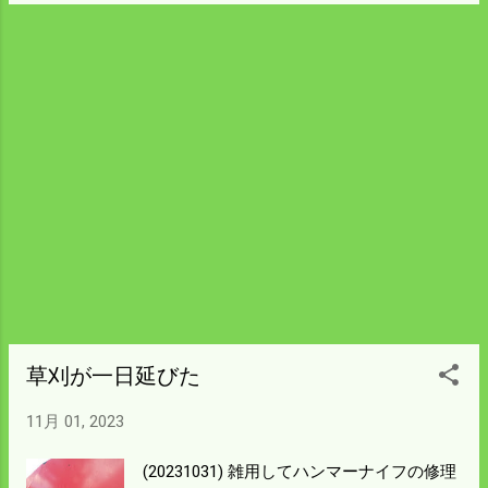
馬力が大きいと刃がボロでも仕上がりは綺
の米はなくなったので これから籾摺りライ
麗だった。 秋の草は水分が抜けて繊維がし
ンの機械を分解して掃除をする。 丸一日頑
っかりしているので 40PSでも難儀がるとこ
張っても済まんだろう。 釣りに行ってから
ろもあった。 結局作業時間は3時間を要し
じっくり取り組むことにしよう。
てしまった。 結論として夏場に一度刈って
おけば 速度も速く楽に刈れたんではなかろ
うか。 イノシシの獣道が付いているくらい
だから 来年はイノシシ対策としても夏真っ
盛りに 一度は刈ることにしよう。 トラクタ
ーに乗っていても時速は2kmも出ていな
い。 余裕があるからイノシシ対策のことば
かりが頭に浮かぶ。 金はかけられんからイ
ノシシ柵の強化が 一番ということになっ
た。 鉄のLアングルがあるので短く切って
立て込むことにした。 土を掘って柵を壊す
草刈が一日延びた
ところは今年中にやってしまおう。 遊び呆
11月 01, 2023
ける計画がどんどん変更になる。 それでも
第一回目の釣りは 浜田の大型波止に行って
(20231031) 雑用してハンマーナイフの修理
見ようと思う。 餌をまいて帰ることになり