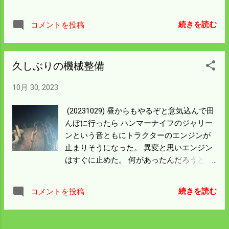
残念ながら手元には売れるものが少ない。
の田んぼに入り一周したところで草が巻き
来年どのくらい売れるものか見当もつかな
付き ベルトを焼いてしまった。 巻き付いた
続きを読む
コメントを投稿
いので 手持の予約分をやりくりして試行的
草を取り除き刃を見ると かなりすり減って
に販売して様子を見てみよう。 今日の森林
先端が丸くなっている。 馬力不足で低回転
組合の会議が済んで公式的な日程というも
になれば草が巻き付くはずだ。 煙の出たベ
久しぶりの機械整備
のは この先なくなった。 残りは草刈と後片
ルトを見ると一本が切れている。 無理をし
づけと農機具の整備。 農機具の整備はわん
て切れたところでベルトが滑って煙が出た
10月 30, 2023
さか（たくさん）あって、寒くなっては や
んだろう。 普段見るのとは違い内側にギザ
る気にならん。 遊び呆ける前にやっつけて
ギザがあるベルトだった。 サイズの表示も
(20231029) 昼からもやるぞと意気込んで田
しまおう。
見えないようになっている。 この機械はJP
んぼに行ったら ハンマーナイフのジャリー
製ではないのでパーツ表も手に入らない。
ンという音ともにトラクターのエンジンが
こういう時は現物を持って行くというのが
止まりそうになった。 異変と思いエンジン
最善だけど 庄原のお店にはないような気が
はすぐに止めた。 何があったんだろうと見
する。 （調べたらコグベルトA38だった）
るとシャフトに 鎖が巻き付いていた。 道路
買ったところに連絡して取り寄せるしかな
の法面に誰かが落としていたのかと憤慨し
続きを読む
コメントを投稿
いだろう。 休耕田の草刈は二枚の0.3ha 残
た。 巻き付いた鎖は刃を固定するナットの
った。 見ればイノシシの獣道がついてい
頭の狭い所に挟まり 固着していた。 鉄筋を
る。 荒れた農地はイノシシが好んで通ると
あてて石頭で叩いても全く取れなかった。