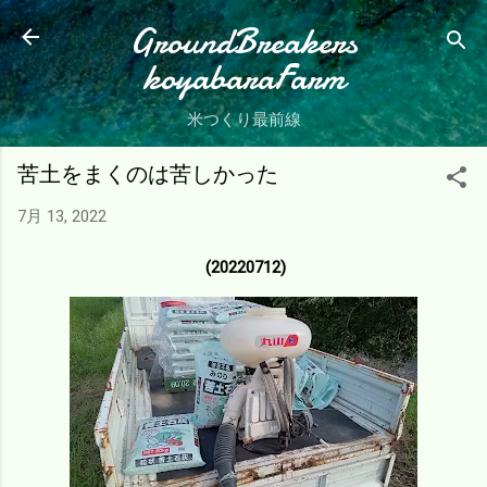
スキップしてメイン コンテンツに移動
GroundBreakers
koyabaraFarm
米つくり最前線
苦土をまくのは苦しかった
7月 13, 2022
(20220712)