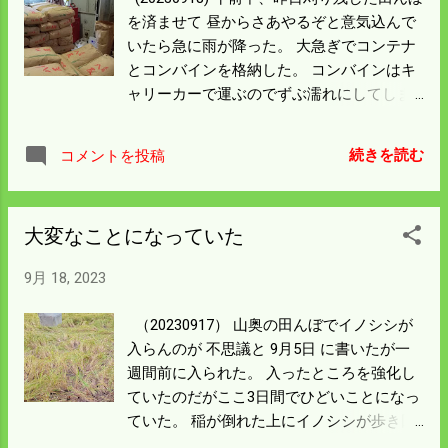
っては気の毒なので柵はしておいてやろ
を済ませて 昼からさあやるぞと意気込んで
う。 雨が降って稲刈りが思うように進まな
いたら急に雨が降った。 大急ぎでコンテナ
い。 明日は親戚の稲刈りだが空模様を見て
とコンバインを格納した。 コンバインはキ
決めることにする。
ャリーカーで運ぶのでずぶ濡れにしてしま
った。 機械の中に雨が入っても明日すぐに
使えば 錆びることはないので大丈夫と思
続きを読む
コメントを投稿
う。 雨は一時間ほどで止んだけど 稲が濡れ
て稲刈りにはならないので 昼からの作業は
籾摺りに切り替えた。 写真右側が選別した
大変なことになっていた
米が出てきて1袋30㎏になれば シャッター
が落ちる。 袋の口をして胸のところまでは
9月 18, 2023
リフトで上がってくるが パレットに積むの
は人力なのでキツイ作業になる。 JAなんか
（20230917） 山奥の田んぼでイノシシが
に出荷すにはこのままフォークリフトで 検
入らんのが 不思議と 9月5日 に書いたが一
査場に持って行けばいいが 自分で販売した
週間前に入られた。 入ったところを強化し
り自家用は保冷庫に入れないといけない。
ていたのだがここ3日間でひどいことになっ
保冷庫に入れるのは200袋くらいある。 今
ていた。 稲が倒れた上にイノシシが歩き回
では全作業工程の中で 保冷庫に入れるのが
っている。 ここの田んぼは土が良くて 肥料