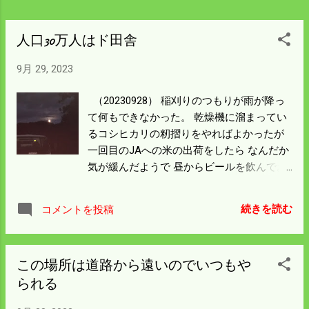
スト。 明日は籾摺りに専念しよう。
人口30万人はド田舎
9月 29, 2023
（20230928） 稲刈りのつもりが雨が降っ
て何もできなかった。 乾燥機に溜まってい
るコシヒカリの籾摺りをやればよかったが
一回目のJAへの米の出荷をしたら なんだか
気が緩んだようで 昼からビールを飲んでお
休みの日とした。 TVを見ると 福山駅前 に
イノシシが出て大騒ぎとなっていた。 おそ
続きを読む
コメントを投稿
らく全国でニュースになっているに違いな
い。 動画を見たが警察官が素手で数人がか
りで野生のイノシシを 取り抑えたのは立派
この場所は道路から遠いのでいつもや
だ。 通常であれば無理だと思うが 市内を走
られる
って疲れ切っていたんだと思う。 日が落ち
て外に出ると満月が綺麗だった。 僕の家は