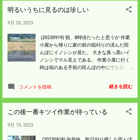
のイモは どうなっているのか掘ってみない
が大きな変更はできない。 来年の課題とし
明るいうちに見るのは珍しい
とわからない。 今後の楽しみにしておこ
ておこう。
う。
9月 20, 2023
(20230919) 朝、8時頃だったと思うが 作業
小屋から帰りに家の前の稲刈りの済んだ田
んぼにイノシシが居た。 大きな真っ黒いイ
ノシシでマル見えである。 作業小屋に行く
時は稲のある手前の田んぼの中にでも居た
んだろうか。 前方の川側はイノシシ柵に電
柵がしてある。 写真を撮るのも忘れて見て
続きを読む
コメントを投稿
いると 前方には行かず入って来たと思われ
る家の前の作業路を猛スピードで走り 右の
山に帰っていた。道順をよく覚えている奴
この後一番キツイ作業が待っている
だと思う。 僕の田んぼの稲がある内は道路
入り口に柵をしていたのだが 出入りがめん
9月 19, 2023
どくさいので開けていた。 残っている稲は
当分刈りに来る気配はない。 イノシシが入
(20230918) 午前中、昨日刈り残した田んぼ