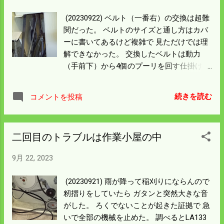
(20230922) ベルト（一番右）の交換は超難
関だった。 ベルトのサイズと通し方はカバ
ーに書いてあるけど複雑で 見ただけでは理
解できなかった。 交換したベルトは動力
（手前下）から4個のプーリを回す仕掛けで
通し方がわかってもテンションが調整しな
くてよい ネジリバネ（右奥）の硬いもだっ
続きを読む
コメントを投稿
た。 これが難関でベルトの交換だけで1時
間以上かかってしまった。 そう言えば大昔
一度だけ交換して大難儀したのを思い出し
二回目のトラブルは作業小屋の中
た。 難儀をしたことでベルト交換の要領は
理解できたが リタイヤが近いので次はない
9月 22, 2023
と思う。 狩猟者登録というのが毎年あって
更新に行ってきた。 有害鳥獣駆除班に入っ
(20230921) 雨が降って稲刈りにならんので
ていれば 県税は免除されるがわな猟で
籾摺りをしていたら ガタンと突然大きな音
17,300円は高かろう。 猟友会の会費やハン
がした。 ろくでないことが起きた証拠で 急
ター保険は理解できるとしても 支部会費
いで全部の機械を止めた。 調べるとLA133
5,000円とは何ぞや。 わからん団体がうごめ