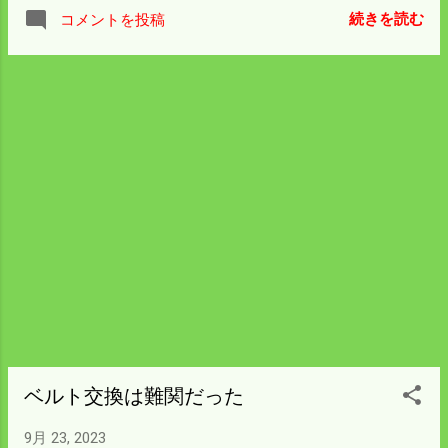
きてブヨの心配は無くなった。 来年には伝
た。 酒米の田んぼもイノシシが入って荒ら
続きを読む
コメントを投稿
説が本当なのかわかっているだろう。 稲刈
しているのが 遠くからでもハッキリ見え
りは順調だけど収量が少ない気がする。 狩
る。 無視できないので明日一番に確認して
猟登録で集まった人に聞いても同じような
対応しておこう。
意見だった。 イノシシの被害もあるけど天
候は良かっただけに不思議でならん。 コシ
ヒカリの稲刈りは始まったばかりだ。 間違
いであることを祈ろう。
ベルト交換は難関だった
9月 23, 2023