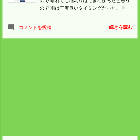
ので 晴れても稲刈りはできなかったと思う
だろう。 すぐ近くに民家はあるがお年寄り
ので 雨は丁度良いタイミングだった。 明日
なので 人間の気配を感じないのだろう。 罠
はもう一日稲刈りは休んで籾摺りに専念し
をかけて人間をなめ切ったら痛い目に合う
て 乾燥機を空ける。 僕の田んぼは残り6枚
ことを教えてやりたいが 道路から遠いので
続きを読む
コメントを投稿
で面積は1.4ha になった。 どの田んぼも長
行くのも面倒。 電柵の効果を信じて破って
方形で順調に行けば3日の行程だ。 稲刈り
いる柵の修理だけはしておこう。 瀬戸内海
を請け負っている田んぼが0.6haある。 無理
の 生野島 がニュースになっているが 中山
をすれば一日の行程であるが 田んぼが小さ
間地と島はちょっと事情が違うみたい。 明
い上に半分の稲が倒れている。 二日かかる
日から天気は回復する。 コシヒカリの稲刈
として今後の稲刈りは合計5日の計画にしよ
りを一気に片付ける。
う。