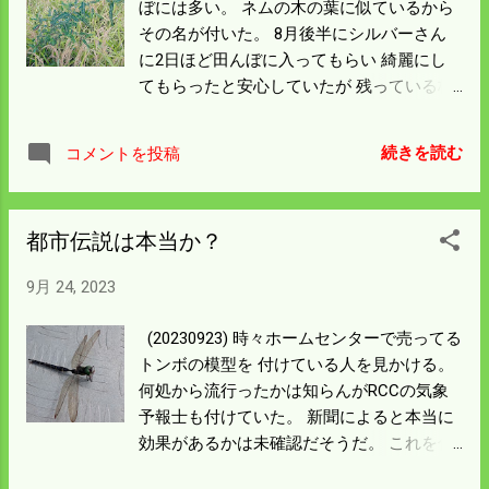
ぼには多い。 ネムの木の葉に似ているから
踏み荒らした田んぼがこの周りにはたくさ
その名が付いた。 8月後半にシルバーさん
ん残っていて 餌も豊富なので恐らくこの二
に2日ほど田んぼに入ってもらい 綺麗にし
頭は生き延びて成獣になるだろう。 あまり
てもらったと安心していたが 残っている株
にも自由に活動されては腹が立つ。 糠がた
が大きくなって種が完熟していた。 種は真
くさんあるのでまいておいた。 餌に着いた
っ黒で白いご飯の中に黒一点、超目立つ。
ら稲刈り後ではあるが箱罠でもしてみよ
続きを読む
コメントを投稿
色選機である程度ははじくのだが完璧には
う。
除去できない。 無味無臭、漢方では胃薬に
なるという代物だが 見た目の問題で嫌われ
都市伝説は本当か？
る存在だ。 稲を刈っていてこいつがあれば
コンバインを降りて抜くのだが そのたびに
9月 24, 2023
田んぼの外まで歩くのが面倒。 スクワット
以上の運動量で一日何十回もするので 最後
(20230923) 時々ホームセンターで売ってる
はヘトヘトになる。 今日の稲刈りは午前中
トンボの模型を 付けている人を見かける。
は田んぼから雉のオスが飛んで出て 午後か
何処から流行ったかは知らんがRCCの気象
らはイノシシの小さいのが2頭出てきた。
予報士も付けていた。 新聞によると本当に
電柵をしているがところどころ柵線が緩ん
効果があるかは未確認だそうだ。 これを付
でいるので 線の下を潜り抜けているよう
けて実証実験をしたいが 涼しい風が吹いて
だ。 呆気に取られて写真どころではなかっ