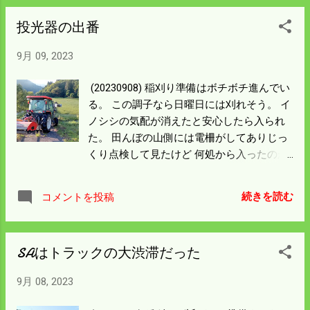
きるが明日の天気は下り坂。 もう一日かけ
投光器の出番
て機械の掃除や配置を完璧にこなそう。
9月 09, 2023
(20230908) 稲刈り準備はボチボチ進んでい
る。 この調子なら日曜日には刈れそう。 イ
ノシシの気配が消えたと安心したら入られ
た。 田んぼの山側には電柵がしてありじっ
くり点検して見たけど 何処から入ったのか
は確認できなかった。 他に考えられるのは
道路を経由して入っているとしか考えられ
続きを読む
コメントを投稿
ん。 木戸をしても良いがめんどくさいので
トラクターを置いて 牽制することにした。
夜には投光器をつけて明るい農村にする。
SAはトラックの大渋滞だった
発電機は満タンで6時間ぐらいは回るので
寝る前にやっとけば安心して眠れる。 ここ
9月 08, 2023
の田んぼは刈るには少し早い気もするが 一
番先に済ませればイノシシの心配は無くな