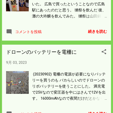
にここを駆け上がるのはどうしてなんだろ
いた。 広島で買ったということなので広島
う。 登りかけて高すぎて途中でやめたとい
駅にあったのだと思う。 獺祭を飲んだ 後、
う事なんだろうか。 柵が傾いたままでは冬
灘の大吟醸を飲んでみた。 獺祭は山田錦
に積雪で向こう側に倒れる。 稲刈りが済ん
45％磨き、灘は国産米50％磨きだった。 値
だらバックホーで立て直そう。 山栗が落ち
段は恐らく倍以上違うだろうが 値段相応の
だした。 川沿いのジャングルを住処にして
続きを読む
コメントを投稿
味なのかはようわからんかった。 味音痴に
いるイノシシはこのことを知らんのだろう
はもったいない土産だった。 帰省には新幹
か。 早く山に帰ってくれたらありがたい。
線を利用して7時間かかったという。 芸備
ドローンのバッテリーを電柵に
線は三次から庄原には急行が無い。 中国道
の高速バスが無くなって久しい。 費用的に
9月 03, 2023
は倍以上だと思うが座席が広くて楽だった
という。 広島駅は改装されてまだ工事中の
(20230902) 電柵の電源が必要になりバッテ
所はあるが小旅行をした 感じではなかった
リーを買うのも バカらしいのでドローンの
だろうか。 久しぶりに新幹線の旅に出たく
リポバッテリーを使うことにした。 満充電
なった。
で25Vなので変圧器を中にはさんで12Vを出
す。 16000mAhなので夜間だけだとかなり
の日数運用できるんではなかろうか。 詳し
い人ならすぐに計算できるんだろうが 僕に