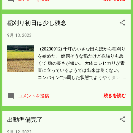
疲れた。 明日は籾摺りをして稲を刈る予定
だが 体が慣れるまでは当分かかりそう。 で
きるだけ体の負担は少ないようにしたいが
稲刈り初日は少し残念
コンバインの運転と籾摺り後の米の袋詰か
ら パレットへの積み込みは人力で自動化で
9月 13, 2023
きない。 しいていえば自動化ができないと
ころが稼ぎになる計算だ。 いい運動と思い
(20230912) 千坪の小さな田んぼから稲刈り
今年も頑張ろう。
を始めた。 健康そうな稲だけど株張りも悪
くて 穂の長さが短い。 大体コシヒカリが素
直に立っているようでは出来は良くない。
コンバインで6周した状態でようやくタンク
が満杯になった。 刈り終わったらタンク1.5
杯ぐらいしかなかったので 反収は7俵とい
続きを読む
コメントを投稿
ったとところか。 実際籾摺りしないと結果
は出ないが 希望としては7.5俵をクリアして
ほしい。 乾燥機に入れたら水分は25％だっ
出動準備完了
た。 刈取適期から一週間程度早い感じだけ
ど これから刈りこんで行けば丁度良い刈り
9月 12, 2023