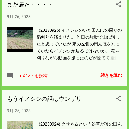
まだ居た・・・・
9月 26, 2023
(20230925) イノシシのいた田んぼの周りの
稲刈りを済ませた。 昨日の騒動で山に帰っ
たと思っていたが 家の左側の田んぼを刈っ
ていたらイノシシが居るではないか。 稲を
刈りながら動画を撮ったのだが慌てて撮影
スタートを押していなかった。 赤●で動画
がスタートと勘違いしていた。 赤■になら
続きを読む
コメントを投稿
んと撮影はしていない。 稲刈りが済んでこ
の辺の草むらに隠れた所に目星をつけて ト
ラックを降りて行って見た。 ガサゴソ音が
もうイノシシの話はウンザリ
するので今度は動画をスタートさせた。 右
の草むらに逃げ込むがイノシシ柵があって
9月 25, 2023
山に帰れない。 この後もにらみ合いをした
が結局柵伝いに走って逃げられた。 もうウ
(20230924) クサネムという雑草が僕の田ん
リの線は消えている。 今からはイノシシが