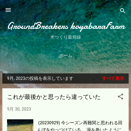
スキップしてメイン コンテンツに移動
GroundBreakers koyabaraFarm
米つくり最前線
ホーム
9月, 2023の投稿を表示しています
すべて表示
投
稿
これが最後かと思ったら違っていた
9月 30, 2023
(20230929) 今シーズン再難関と思われる田
んぼをやっつけている。 渦を巻いたように