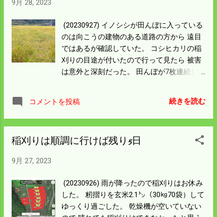
9月 28, 2023
東向きで正面に見えた。 スマホで写真を撮
ったが目で見たように写らないのは いつも
(20230927) イノシシが田んぼに入っている
の事だ。 明日は天気が良さそうなので倒れ
のは向こうの建物のある道路の方から 遠目
た田んぼをやっつける。 残りは全部立って
ではあるが確認していた。 コシヒカリの稲
いるので気分は少し楽になる。 残りの稲刈
刈りの目途が付いたので行って見たら 被害
りはコシヒカリと酒米を合わせて10日程度
は意外と深刻だった。 田んぼが7枚連続し
となった。 順調に行けば10月の半ばには千
ているが3枚の田んぼの10aほどは 刈取不能
秋楽になるだろう。
になっている。 イノシシ柵を破り電柵を体
続きを読む
コメントを投稿
当たりで倒して自由に出入りしていた。 こ
のままではいけないので電柵を立て直し、
下草を刈っておいた。 しかし、倒れていな
稲刈りは順調に行けば残り5日
い柵線にいくつものイノシシの足跡が付い
ている。 漏電して電柵の効果が落ちたので
9月 27, 2023
踏んでいるのだろう。 電柵で死なないこと
を覚えたイノシシは厄介だ。 柵が壊れて出
(20230926) 雨が降ったので稲刈りはお休み
入りしているところは別の電柵を内側にし
した。 籾摺りを玄米2.1㌧（30㎏70袋）して
て 第二防衛線を築いた。 今まで通りの感覚
ゆっくり過ごした。 乾燥機が空いていない
で入ってくればギャフンということになる