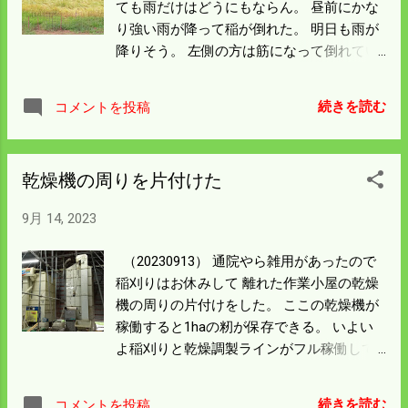
ても雨だけはどうにもならん。 昼前にかな
り強い雨が降って稲が倒れた。 明日も雨が
降りそう。 左側の方は筋になって倒れてい
るが 株元が浮いているので今のコンバイン
では問題なく刈れる。 この田んぼに行きつ
続きを読む
コメントを投稿
くまでこのままでいてくれたら やりやすい
がそうはいかないのが毎年のことだ。 雨の
降りよう次第なので天気が良いことを祈る
乾燥機の周りを片付けた
ばかりだ。 この田んぼはなびいてはいるが
立っている。 今年はこんな田んぼが多い。
9月 14, 2023
非常に良い状態と言えるが収量的にはイマ
イチなんだろうと思う。 昨年のベッタリ倒
（20230913） 通院やら雑用があったので
れた稲 を泣き泣き刈ることを思えば 気分は
稲刈りはお休みして 離れた作業小屋の乾燥
非常に明るい。 明日も天気は悪そうで稲刈
機の周りの片付けをした。 ここの乾燥機が
りにはならんだろう。 籾摺りでもして機械
稼働すると1haの籾が保存できる。 いよい
の調子を見てみよう。
よ稲刈りと乾燥調製ラインがフル稼働して
自転車操業の始まりだ。 初日の稲刈りは千
坪（13a)程度の少ない面積だったが ひどく
続きを読む
コメントを投稿