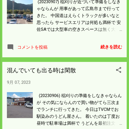
(20230907) 稲刈りが近づいて準備をしなき
る。 明日は乾燥調製ラインを完成させよ
ゃならんが 用事があって広島市まで行って
う。
きた。 中国道はえらくトラックが多いなと
思ったら サービスエリアは何処も満杯で 安
佐SAでは大型車の空きスペースは無く大変
な混雑だった。 手前の小型車スペースの3
分の2は空いていた。 山陽道で何かあった
続きを読む
コメントを投稿
と思って調べたら 兵庫県のトンネル火災だ
った。 はるか遠くの事故がここまで影響す
るのかと思った。 乾燥調整の機械を一個づ
混んでいても出る時は閑散
つ掃除をしていく。 今年は粗選機という中
古の機械を買った。 乾燥機と籾摺機の間に
9月 07, 2023
入れ籾以外のゴミを取り除く機械。 乾燥機
と籾摺機が1.5ｍ離れるので 乾燥調整機械の
(20230906) 稲刈りの準備をしなきゃならん
配置に余裕ができるメリットがある。 明日
が その気にならんので買い物がてら三次ま
中に機械の掃除を済ませて 乾燥調整の機械
でランチに行ってきた。 今日はTVCMでお
を配置してみよう。 天気次第だが日曜には
馴染みのうどん屋さん。 着いたのは丁度お
稲刈りができるかもしれん。
昼時で駐車場は満杯で うどんを最初注文す