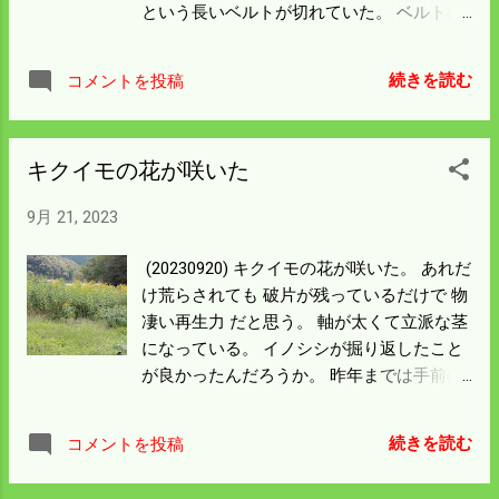
という長いベルトが切れていた。 ベルトの
いているんだと思うが 来年までのイノシシ
内側を見ると特に悪くは無いが ベルト全体
とのファイトには必要なので 仕方なく支払
が熱い。 どの辺がというのは長くやってい
う。 今年の鉄砲頭は40頭以上だという。 僕
続きを読む
コメントを投稿
るので見当はついた。 籾摺機の中に籾殻が
の6倍以上だから驚いた。 でも大崎上島の
詰まっている。 原因は籾殻が飛んでいく最
名人は200頭だから別格だ。 時間ができた
終の トラクターの箱へ吹き込むホースの角
らもう一度教を乞うてみたいな。
キクイモの花が咲いた
度が曲がっていた。 微妙なことで大惨事の
一歩手前だった。 考えてみれば焼ける前に
9月 21, 2023
切れたのだから 弱いベルトは安全装置とし
て働いたみたい。 僕の籾摺りラインは 籾殻
(20230920) キクイモの花が咲いた。 あれだ
の処理を20ａごとにトラクターで捨てに行
け荒らされても 破片が残っているだけで 物
くことが欠点だ。 捨てて帰ってトラクター
凄い再生力 だと思う。 軸が太くて立派な茎
を所定の位置に据えるのだが 止める場所や
になっている。 イノシシが掘り返したこと
角度が少しでも違うと 今回のようなトラブ
が良かったんだろうか。 昨年までは手前の
ルになる。 籾殻の出口に壁を作って大量に
田んぼの畔に電柵をしていた。 今年からキ
溜めることをやってもいいが 籾殻が一杯に
クイモの外側に電柵を張った。 電柵を張る
なるとバケットで積み込んで運搬する機械
続きを読む
コメントを投稿
前に一度イノシシに入られてかき回された
が必要になる。 田んぼに持って行くので普
が 被害は少なかった。 茎が立派でも根っこ
通のトラックでは無理だ。 いろいろ考える