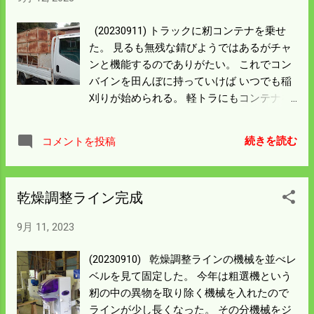
取り時期になる。 初日は乾燥機1号に張り
込んで問題なく順調に動いている。 この後
(20230911) トラックに籾コンテナを乗せ
も順調であることを祈ろう。
た。 見るも無残な錆びようではあるがチャ
ンと機能するのでありがたい。 これでコン
バインを田んぼに持っていけば いつでも稲
刈りが始められる。 軽トラにもコンテナを
乗せた。 軽トラは乾燥調製ラインから離れ
ている乾燥機機から籾を 搬送するのに使
続きを読む
コメントを投稿
う。 残りの準備といえば乾燥機の燃料の補
給ぐらい。 乾燥機4台の満タンは300㍑必要
だが 昨年の残りがあるので100㍑は補充し
乾燥調整ライン完成
ないといけない。 配達を頼むと高額になる
ので明日朝一でポリタンク6個をもって買い
9月 11, 2023
に行く。 気になる情報があった。 コシヒカ
リの水分が27％くらいあったとのこと。 こ
(20230910) 乾燥調整ラインの機械を並べレ
の水分では乾燥機をフル回転しても丸二日
ベルを見て固定した。 今年は粗選機という
かかる計算になる。 燃料の消費もばかにな
籾の中の異物を取り除く機械を入れたので
らん。 明日は小さな田んぼを刈りこんで様
ラインが少し長くなった。 その分機械をジ