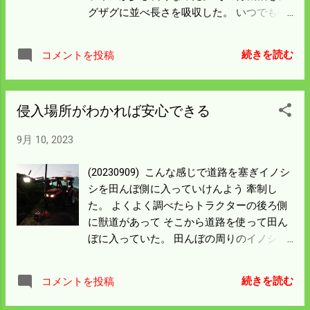
子を見てみよう。 小さな田んぼを刈るのは
グザグに並べ長さを吸収した。 いつでも稲
どの機械も電源を入れて稼働するのは確認
を刈ってもいい状況にようやくなった。 残
したが どれも古い機械なのでどんなトラブ
りはトラックにコンテナを乗せて 出動態勢
ルがあるかわからんの で試験をする意味も
続きを読む
コメントを投稿
を整える。 明日の天気予報は雨なので明後
ある。 久しぶりの雨はいろんなものを潤し
日から 刈り始めることにする。 コンバイン
てくれたが 田んぼの稲が倒れだした。 家の
のグリスアップを怠っては後悔することに
前は軽傷だけどもっとひどいところがある
侵入場所がわかれば安心できる
なるので 今年はチョット高級なリチュウム
だろう。 全般的に倒れようは昨年ほどでは
グリスを注入する。 準備は整ったが小さな
ないので稲刈りは 楽チンだが収量はよくな
9月 10, 2023
雑用が残っている。 一日かけてやれば余裕
いだろうと思う。 予想が当たらんことを祈
で稲刈りに入れると思う。 今年は稲が倒れ
ろう。
(20230909) こんな感じで道路を塞ぎイノシ
たところがないし、 好天続きだったので田
シを田んぼ側に入っていけんよう 牽制し
んぼのぬかるんだところがない。 米の収量
た。 よくよく調べたらトラクターの後ろ側
はともかく稲刈りの条件は非常にヨロシ
に獣道があって そこから道路を使って田ん
イ。 気分はルンルンになった。
ぼに入っていた。 田んぼの周りのイノシシ
柵や電柵をいくら調べても 柵に異常がない
はずである。 原因がわかれば作業路に柵を
続きを読む
コメントを投稿
して明るい農村作戦はやめにする。 もう少
しになった稲刈り準備には 安心して専念で