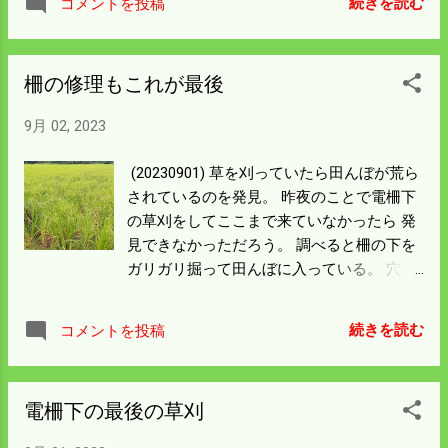
続きを読む
コメントを投稿
はそんな計算はできない。 電柵ユニットは
防水でないので密閉容器でバッテリーと一
緒に保管する。 遮光しないと日中高温にな
柵の修理もこれが最後
ると思うのでソーラーパネルの下でも 置い
ておこう。 バッテリーが爆発しても田んぼ
9月 02, 2023
なので問題はないが 高額商品なので天気の
良い高温になる日は 点検をしないといけな
(20230901) 草を刈っていたら田んぼが荒ら
いだろう。
されているのを発見。 昨夜のことで電柵下
の草刈をしてここまで来ていなかったら 発
見できなかっただろう。 調べると柵の下を
ガリガリ掘って田んぼに入っている。 穴は
小さいように見えるが田んぼの中の足跡は
大きい。 人間なら仰向けだがイノシシは横
続きを読む
コメントを投稿
になって入るのがわかる。 草刈を済ませ柵
を修理して島根の三刀屋町にランチに行っ
てきた。 無料高速に乗れば一時間以内で着
電柵下の最後の草刈
く。 途中高野町の自然栽培の所に寄ってみ
たら穂が出ていた。 上の写真の田んぼから