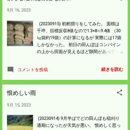
ている。 刈り取った籾をライスセンターに
9月 16, 2023
運ぶ車が頻繁に横目で見て通る。 トラブル
になっているのは明らかで恥ずかしい思い
(20230915) 初籾摺りをしてみた。 面積は
をした。 チェーンを分解して繋ぐというの
千坪、目標反収8俵なので1.3×8≒9.4俵 （30
は初めてやったが 田んぼの中で部品を落と
㎏袋約19袋）の計算になるが 実際には17袋
してはいけないと気分を使った。 30分余り
しかなかった。 初日の田んぼはコンバイン
でトラブルは解消したが またトラブルにな
の上から田面が見えるほど隙間があって 稲
ってはいけないので テンションを掛ける必
が直立していた。 予想通りではあるが寂し
要がある。 僕が見たところでは全くわから
い結果だ。 これから刈る所の稲はいい状態
ん。 農機具やさんに聞いてみよう。 籾の乾
続きを読む
コメントを投稿
なので 目標の収量は確保できそう。 出来が
燥機への張り込み水分は23％。 刈取適期と
悪かったせいもあるが保管庫に米を 運んだ
言えるが明日の朝では乾燥が終了しない。
だけで体中がヨレヨレなった。 明日は何処
明日の晩は残業して籾摺りをすることにし
恨めしい雨
の田んぼから刈ろうか思案中。 最初から無
よう。
理をしてはいけないので 50aと少なめにし
9月 15, 2023
ておこう。
(20230914) 9月半ばでどの田んぼも稲刈り
適期になったが天気が悪い。 恨めしく思っ