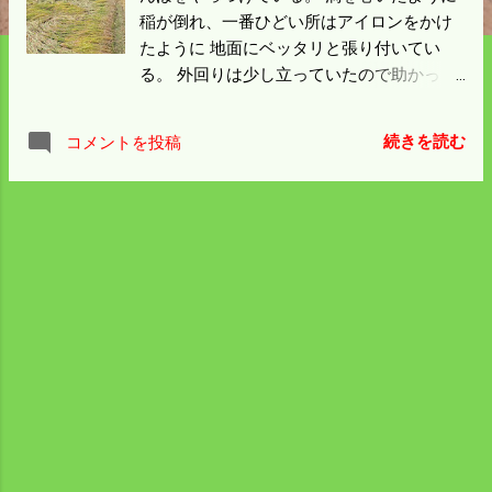
稲が倒れ、一番ひどい所はアイロンをかけ
たように 地面にベッタリと張り付いてい
る。 外回りは少し立っていたので助かっ
た。 左のミラーの右のような倒れ方だと 株
元が少し浮いていて、向こう側に追い刈り
続きを読む
コメントを投稿
で 刈るとスイスイ行ける。 真ん中下の向こ
うに流れたようなベッタリのところを 向こ
う側から刈ってくると 稲株を引っこ抜いて
コンバインの刈り取り部分が 詰まって大変
なことになる。 その辺のところは早めに対
応して大トラブルには発展しなかった。 コ
ンバインは反時計回りで刈るので 追い刈り
状態のところが多かったのも幸いした。 次
に刈る田んぼに行って見たら倒れていた。
遠くから立っているように見えたのは外側
だけだった。 雨が降りそうだから明日の稲
刈りは見送って 日曜日にしようか思案中。
こんな田んぼはカンカン照りにやるのがベ