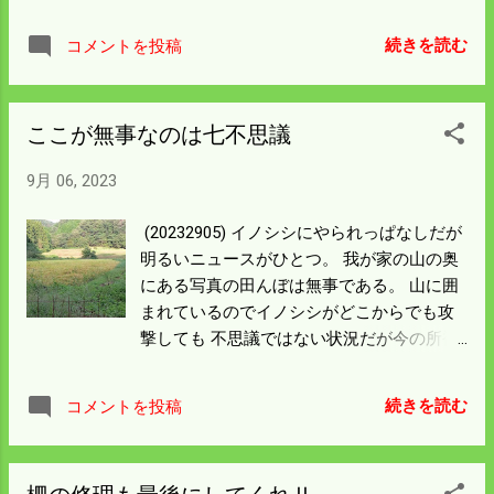
るところは5人待ちぐらいで店内は 満席状
態だった。 満腹で店を出る時、店内のお客
続きを読む
コメントを投稿
さんは3分の1以下、駐車場は ガラガラに開
いていた。 流れるような注文から受け取
り、食べて店を出るまでの システムに感心
ここが無事なのは七不思議
した。 混んでいてもあんまり待つ事もない
ので 昼時に通りかかれば次も寄ってみよう
9月 06, 2023
かと思う。 イノシシの気配が消えたような
感じがする。 明日から本格的に稲刈りの準
(20232905) イノシシにやられっぱなしだが
備を始めよう。
明るいニュースがひとつ。 我が家の山の奥
にある写真の田んぼは無事である。 山に囲
まれているのでイノシシがどこからでも攻
撃しても 不思議ではない状況だが今の所被
害が無い。 倒れ具合もいい感じで平均収量
は確保できるだろう。 下の写真は昨年で一
続きを読む
コメントを投稿
度侵入され 8月21日電柵 を張っている。 今
年の春の田植が済んで入口を開けたままに
していたら 田んぼの畔が変形するほど土木