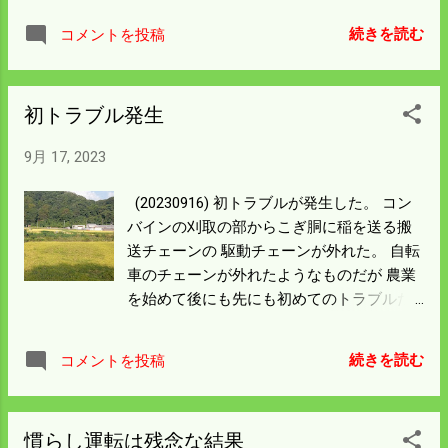
一番苦になる作業になった。 コシヒカリな
少なめでもよくできる。 水持ちもよくて数
のに米袋に「八反」の表示は 袋に記載の庄
続きを読む
コメントを投稿
えるしか谷の水を入れていない。 先日の雨
原JAの名前が変わって訂正印を押してして
で倒れた上に水が溜まりその上をイノシシ
出荷することになった。 めんどくさい臭い
が走っている。 稲が倒れているのでイノシ
ので 在庫用のコシヒカリに使って在庫処理
初トラブル発生
シとしても走りやすい。 イノシシが踏み込
をすることにした。 小作料として納めるの
んだ稲は刈ることができないので 写真のよ
も中身は大丈夫なので ご理解いただくこと
9月 17, 2023
うにコンバインで踏むことになる。 二千坪
にしよう。
以上あるが半作になってしまった。 昨年 の
(20230916) 初トラブルが発生した。 コン
こともあったのでイノシシ対策を厳重にし
バインの刈取の部からこぎ胴に稲を送る搬
て 肥料はもっと少なくしとけばよかったと
送チェーンの 駆動チェーンが外れた。 自転
悔やまれる。 土木工事をして排水対策をし
車のチェーンが外れたようなものだが 農業
たいがこのままではバックホーが入れん。
を始めて後にも先にも初めてのトラブルだ
そうする内に春になるのが通年のパターン
った。 電話するとチェーンを繋いでいると
になる。 畔際の排水対策だけでも今年はや
ころがあるので 切り離して再度繋げという
ってから遊びに出ることにしよう。 気が滅
続きを読む
コメントを投稿
ことだった。 トラブルが発生したのは正面
入ったが下を向くわけにいかん。 田んぼに
向こうの国道横の田んぼで 右下流の橋を迂
入られた恨みをイノシシ対策のエネルギー
回して作業場に工具を取りに行く時の写真
として 溜めておこう。
慣らし運転は残念な結果
だ。 田んぼの外周を回ったところで止まっ