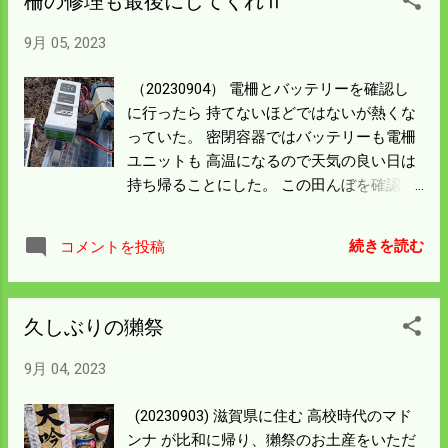
柵の修理も最後にしてくれⅡ
工事を好き放題やられたが 入口を厳重に閉
じたらイノシシが入らなくなった。 他の田
9月 05, 2023
んぼのように柵の下を掘ったり 柵を飛び越
えたりしてもよさそうなのだが 今の所無事
（20230904） 電柵とバッテリーを確認し
である。 昨日電柵を張り、今日の夕方柵を
に行ったら 持てないほどではないが熱くな
修理したのは 右下の緑の田んぼの比和川沿
っていた。 密閉容器ではバッテリーも電柵
い。 田んぼの横には細長い竹やぶジャング
ユニットも 高温になるので天気の良い日は
ルがあって、 質（タチ）の悪いイノシシこ
持ち帰ることにした。 この田んぼを確認す
こをねぐらにしている。 緑の田んぼ外周は
るとイノシシ柵が壊され 侵入されていた。
イノシシ柵があってその内側にはすべて 電
写真で見ると稲がゴワゴワしているが実際
柵がしてある。 道路や民家があって面積広
続きを読む
コメントを投稿
見ると ガックリ来るほど被害がある。 9月1
いのでここの電柵は 三セットが可動してい
日に修理したすぐ横を壊していた。 大吟醸
る。 今の所草が伸びて漏電さえしなければ
を飲んで浮かれている夜、 イノシシは活動
電柵を蹴散らかしての乱入はなさそう。 今
久しぶりの獺祭
していたわけでますます心が折れる。 写真
の内に稲刈りの準備を済ませてしまおう。
では見えないが柵の上まで土が付いてい
9月 04, 2023
る。 僕の身長より高い柵が右に傾いてい
る。 柵を垂直に起こそうにも僕の力ではう
(20230903) 滋賀県に住む 高校時代のマド
まいことイカン。 柵を壊して入っているの
ンナ が比和に帰り、獺祭のお土産をいただ