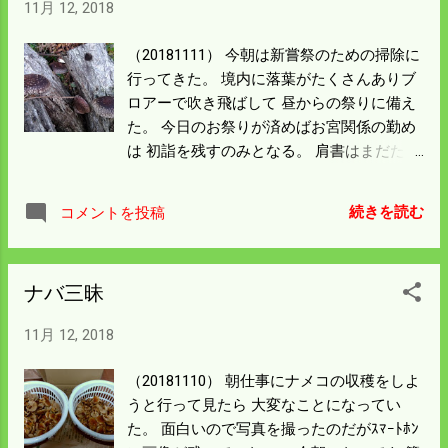
11月 12, 2018
と思う。 もう少しで猟期の始まりだ。 鉄砲
隊の活躍に期待したい。
（20181111） 今朝は新嘗祭のための掃除に
行ってきた。 境内に落葉がたくさんありブ
ロアーで吹き飛ばして 昼からの祭りに備え
た。 今日のお祭りが済めばお宮関係の勤め
は 初詣を残すのみとなる。 肩書はまだたく
さんあるが 実働を伴う役付きはこれでなく
なる。 これを機会に来年からの第二の人生
続きを読む
コメントを投稿
設計を考える 年末になりそうだ。 昨日はシ
イタケの榾木を並べるための木を 伐り出し
て林業男子をした。 農作業とは違う筋肉を
ナバ三昧
使ったのだろう 今朝から体がだるくなって
きた。 写真のシイタケは採り遅れの感じで
11月 12, 2018
大きくなり過ぎている。 ナメコもシイタケ
も毎日採りに行く日が続きそうだ。
（20181110） 朝仕事にナメコの収穫をしよ
うと行って見たら 大変なことになってい
た。 面白いので写真を撮ったのだがｽﾏｰﾄﾎﾝ