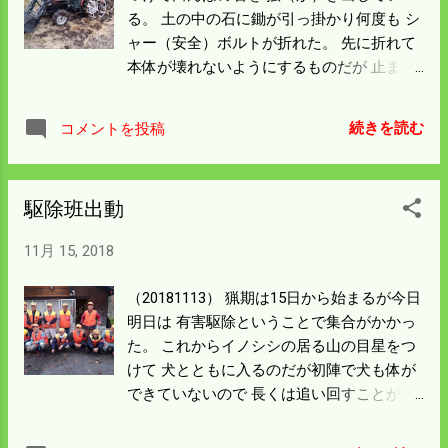
てみようと思う。 種まきから植付までの育
る。 土の中の石に鋤が引っ掛かり何度も シ
苗期間を短くして 田植を1週間程度早く終
ャー（安全）ボルトが折れた。 先に折れて
わらせる。 その分作業密度は濃くなるが草
本体が壊れないようにするものだが 止まっ
刈りなどに 回せる時間が増えることにな
てボルトを差し替えないと作業にはならな
る。 片付けが済んではいないが来年のこと
い。 度々作業が中断して思うようには作業
を考えるのも楽しいことだ。
続きを読む
コメントを投稿
がはかどらなかった。 人間の力ではとても
持ち上げられないような石が出た。 雨にあ
わせれば気分が悪くなるほど見えてくるの
駆除班出動
で バックホウと運搬車で運び出すことにし
ている。 小さめの石はバケットに入れ運び
11月 15, 2018
出す。 片付けもある中でいまさら何でこん
なことをするのかと 嫌になるが トラクター
（20181113） 猟期は15日から始まるが今日
や田植機が壊れることを思えば できるだけ
明日は 有害駆除ということで集合がかかっ
田んぼの石は少なくしないといけないので
た。 これからイノシシの居る山の目星をつ
この作業も手を抜くわけにはいかない。 石
けて 犬とともに入るのだが初陣で犬も体が
のたくさんある田んぼを選んで作業したが
できていないので 長くは追い回すことがで
引っ張った感じでは とても一回や二回では
きない。 今日明日で暖機運転といったとこ
掘り出すことができない。 年数をかけて気
ろだろう。 猟友会には若い人が少ない。60