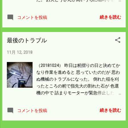
もらいたい。
えたのは 後にも先にも昨日だけだった。 田
んぼの特性で周囲がよくできて中に入るほ
続きを読む
コメントを投稿
ど 収量は悪くなるのでｺﾝﾊﾞｲﾝは負荷なく
楽々と進む。 どの田んぼにも言えることで
日当たりや風当たりが大きく稲の成長に影
最後のトラブル
響するのだと思う。 僕の場合中期にやる除
草薬は水和剤なのだが 距離があって届かな
11月 12, 2018
いので 草ぼうぼうになっているのも収量を
減らす大きな原因だ。 田んぼに足を踏み入
（20181024） 昨日は籾摺りの日と決めてか
れて丁寧に散布すればずいぶんと 違うのだ
なり作業を進めると 思っていたのだが 思わ
ろうが 僕らは春から秋までぬかるんだ田ん
ぬ機械のトラブルになった。 倒れた稲を刈
ぼに入らない。 田んぼの中で機械が調子悪
ったところの籾で指先大の割れた石が 色選
くなれば長靴をはいて入るが それ以外はス
機の中で 詰まりモーターが緊急停止した。
ニーカーで作業をする。 ここで農作業には
昇降機のモーターでなく 昇降機から上がっ
ドローンの登場だが 中国製の機械はずいぶ
た選別玄米を均等に送るモーターが 焼け防
ん安くなったがライセンスを取るのに べら
続きを読む
コメントを投稿
止で 止まったのだ。 インペラの役割と言え
ぼうに高い金額が必要だ。 先の短い僕らに
ばわかりやすいだろう。 原因の石を取り除
は関係ない話だが もっと安くなれば田舎で
いても何かおかしな音がする。 分解したら