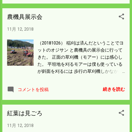
見に行こうと決めている。 実はこの橋がで
きるまではここは可動橋だった。 中海淡水
農機具展示会
化事業が中止になってこの橋ができたのは
記憶に新しい。 40年前この下で初めて海釣
11月 12, 2018
りをしてサヨリを 釣ったことを思い出し
た。 ということがあってついでに大阪まで
（20181026） 稲刈は済んだということでヨ
足を延ばして 40年前のバイクをもらってき
ットのオジサン と農機具の展示会に行って
た。 ホンダCL250という機種で当時僕の給
きた。 正面の草刈機（モアー）には感心し
料半年分でも 買えなかった代物だ。 まだ乗
た。 平坦地を刈るモアーは僕も使っている
れるので免許返納まで大事にしておこうと
が斜面を刈るには 歩行の草刈機しかなかっ
思う。 カープはようやく勝ってくれた。 重
た。 斜面も平坦地も刈れるとなるとこれに
ぐるしい試合展開が続いているが必ず マツ
越したことはない。 米作りの大半は草刈な
ダスタジアムまで帰って 日本一を決めてほ
続きを読む
コメントを投稿
のでこの機械は 今後よく売れると思う。 久
しい。 (20181028） 境港市へ予約してもら
しぶりのお出かけだったので買い物をした
った米を届けに出発する。 数は少ないが長
後 冷酒を二人で飲んだ。 チリまで南下した
年付き合ってもらっているので 持っていく
紅葉は見ごろ
池川さんの画像を見て 酒にも酔ったが船酔
ことにしている。 釣りでもしようと思った
いもした。 http://ikegawa-yacht.com/ 船酔
がめんどくさくなったので トラックではあ
11月 12, 2018
いは目で酔うのだと実感した次第です。 作
るが蒜山高原でも経由して帰ろうかと思