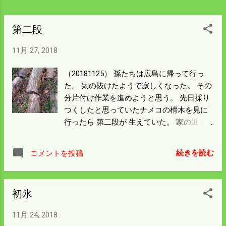
第二段
11月 27, 2018
（20181125） 孫たちは広島に帰って行っ
た。 気の抜けたようで寂しくなった。 その
分片付け作業を進めようと思う。 先日採り
つくしたと思っていたナメコの榾木を見に
行ったら 第二段が 生えていた。 家の近く
にあるので採り遅れにならないようこまめ
に 通うことにした。 上の孫は好んで食べた
続きを読む
コメントを投稿
ようなので 持たせたが体にいいものなので
今後も 食べ続けてくれたら爺さん冥利に尽
きる。 作業小屋の中の機械は一様片付い
初氷
た。 今日から作業小屋の周りを片付けよう
と思う。 周辺も埃まみれだ。 特に集塵機は
11月 24, 2018
乾いて最悪の状態になっている。 動噴を使