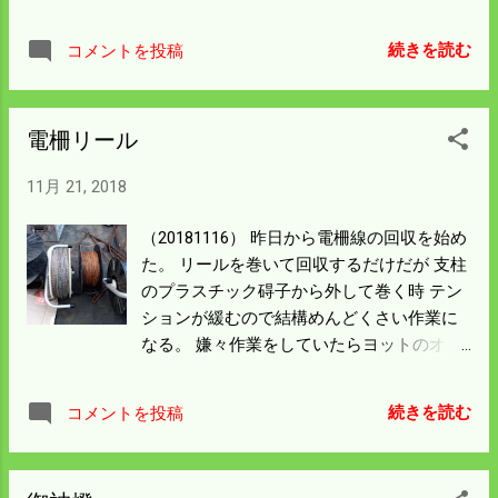
ているんだと感心した。 電柵の回収をして
いるが予想以上に柵線をイノシシが切断し
続きを読む
コメントを投稿
ている。 小さなイノシシだと線が伸びる程
度だが 大きなイノシシはパワーがあるので
いたるところで線を切っている。 電柵の周
電柵リール
りのイノシシ柵を壊しているところはない
ので 僕の知らない遠くから歩いてきている
11月 21, 2018
に違いない。 このままだと田んぼの畔が掘
り返されるので 支柱の回収が済んだら箱罠
（20181116） 昨日から電柵線の回収を始め
を仕掛けておかないと いけないだろう。 そ
た。 リールを巻いて回収するだけだが 支柱
ろそろ山の食べ物も少なくなってくる。 他
のプラスチック碍子から外して巻く時 テン
所の箱罠は結果を出しているようなので 僕
ションが緩むので結構めんどくさい作業に
も挑戦してみようと思う。
なる。 嫌々作業をしていたらヨットのオジ
サンからクボタの展示会に 行こうというお
誘いがあった。 渡りに船、昼飯のうどんも
続きを読む
コメントを投稿
あるということで行ってみた。 もう一つ格
安で米の食味を見てもらうイベントもあっ
た。 そこで驚異的な結果がでた、 2点