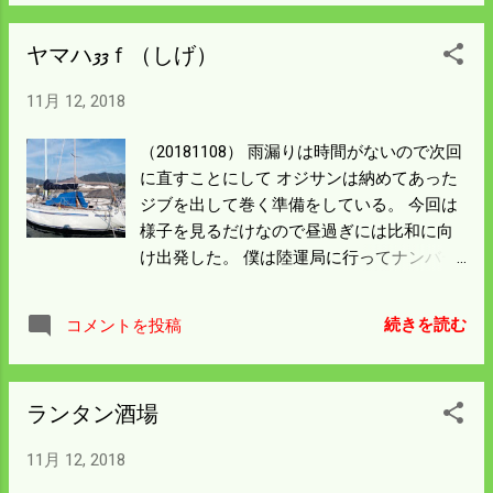
たが慌てたので写真に 収めることはできな
ここでもナメコを消費するので 健康には良
かった。 それでも25ｃｍのイサキが2匹喰
い飲み方になると思う。 ｽﾏｰﾄﾎﾝを初期化し
ヤマハ33ｆ（しげ）
ってきた。 サメの狙いはイサキだったよう
て写真を撮った。 保存できるのでトラブル
だ。 適度なうねりもあって粘っていれば潮
が何であったかは定かでない。 原因を突き
11月 12, 2018
が流れることもあるので 劇的逆転を期待し
止めないといざという時画像が 残らないと
たが やっぱり結果は変わらなかった。 丸二
いけないので 原因究明は必要だろう。
（20181108） 雨漏りは時間がないので次回
日遊んだ。片付けることはたくさんあるが
に直すことにして オジサンは納めてあった
今年植菌したシイタケの榾木を寝かしたま
ジブを出して巻く準備をしている。 今回は
まだ。 立てておかないとシイタケが生えて
様子を見るだけなので昼過ぎには比和に向
こない。 シイタケの立てかけとナメコの収
け出発した。 僕は陸運局に行ってナンバー
穫をしてから 今日の作業を始める。 原画で
をもらってきた。 ホンダCL250という機種
見ると5号ラインは太く見える。 魚にもよ
で 40年前のバイクだ。 晴れて乗り回すこと
く見えるのだろう喰いが悪いはずだ。
続きを読む
コメントを投稿
ができるが燃料漏れが発覚。 ゴムパッキン
を注文しているので それで漏れが止まれば
試運転ができる。 売った人に 商売はバイク
ランタン酒場
屋さんですかと尋ねたら趣味ですと答え
た。 他にCBもあるという。 いろんな趣味
11月 12, 2018
があるもんだと感心する。 ボートパークの