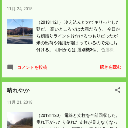
11月 24, 2018
（20181121） 冷え込んだのでキリっとした
朝だ。 高いところでは大霜だろう。 今日か
ら籾摺りラインを片付けるつもりだったが
米の出荷や雑用が溜まっているので先に片
付ける。 明日からは 選別機3個、色選機、
籾摺機を分解して残っている米や糠を 取り
除き埃除けのビニールをかける。 機械が片
続きを読む
コメントを投稿
付けば周辺の埃を吹き飛ばして 冬ごもりの
支度をする。 今年は冬の間鳥が来てフン害
にならないよう 防鳥網を張り巡らすつもり
晴れやか
だ。 これが済めばコンバイン整備の大仕事
が待っている。 農機具屋さんのメンテナン
11月 21, 2018
スに出せば10万円を超えることになる。 繊
細で高額な機械だ。 できるだけ丁寧に整備
（20181120） 電線と支柱を全部回収した。
をすつもりだ。
垂れ下がったり倒れた支柱が見えなくなっ