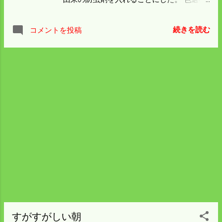
などは分解掃除ができないところがあるの
で 効果テキメンだ。 残った米糠などに虫が
続きを読む
コメントを投稿
つかないので 来シーズンは簡単な掃除でス
タートできるだろう。 ブラックフライデー
も関係なし。 目の前の課題を片付けて来週
には釣りに出かける ことにしている。
すがすがしい朝