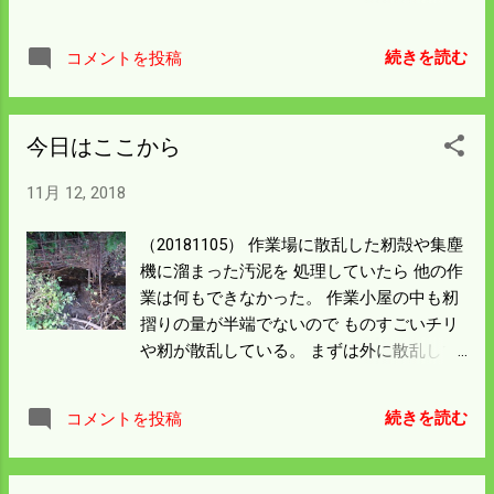
証拠だ。 いろんなことが体験できた夜だっ
12月にかけてはまだまだ生えてくると期待
たが 電気のない生活がどれだけ不便かを思
している。 イノシシはキノコをまったく食
い知った。
続きを読む
コメントを投稿
べない。 同じ休耕田にあるキクイモは稲の
あるうちは 全く興味を示さなかったが 稲刈
りが終わったとたんこれでもかというほど
今日はここから
掘り返している。 重機を持て来ないと平に
はならない状態だ。 地面に石や木があると
11月 12, 2018
掘り返すのが普通だが ここは荒らさないの
で助かっている。 柵は一応修理したがこの
（20181105） 作業場に散乱した籾殻や集塵
一帯は春までには 柵の移動をして守りを固
機に溜まった汚泥を 処理していたら 他の作
めないといけないだろう。 今日は酒米最後
業は何もできなかった。 作業小屋の中も籾
の出荷検査の日だ。 家に置いとくと動物の
摺りの量が半端でないので ものすごいチリ
被害があるので先に倉庫に 入れさせてもら
や籾が散乱している。 まずは外に散乱して
っている。 他の農家の出荷検査はほぼ済ん
いる籾殻を 集めたら結構な量になった。 貴
で 倉庫が空いているのを見て 頼み込んだ。
重な有機物なので トラクターにﾛｰﾀﾞｰを付
来年からは倉庫が空き次第入庫できるよう
続きを読む
コメントを投稿
けて田んぼまで運んで処理をした。 籾殻の
お願いをしている。 検査後はヨットのオジ
処理よりトラクターにﾛｰﾀﾞｰを付けるのに
サンと広島まで足を延ばして ヨットの様子
時間がかかった。 春には納得して脱着して
を見に行く。 雨漏りがするらしいので修理