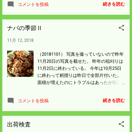
左から西日が入ればもっと上手く撮れたと
は40袋積んであり下の段は積み替えないと
続きを読む
コメントを投稿
思う。 ここまでは2車線あるので観光バス
入れ替えできない。 積み替えたのは100袋
でもこれるが この位置にバスが来たのを見
を越え、その重労働たるや 半端ではなかっ
たことはない。 乗用車の人はこの先から右
た。 最近特、に繁殖が激しいようだ。 イノ
ナバの季節Ⅱ
に曲がり西城方面に 下っていくと 比婆山の
シシの少なかった昔はごちそうだったが人
麓まで幅は狭いが道がある。 左に下ると越
間が食べなくなったのも原因かと思う。 駆
11月 12, 2018
原集落の上流側に出て吾妻山に 上がる林道
除対象動物だが外来種ではない。 DASH村
に出る。 グループで吾妻山と比婆山に車を
に頼んでも相手にしてくれないだろう。 僕
（20181101） 写真を撮っていないので昨年
置いて 縦走するのもいいだろう。 今日は軽
の中ではイノシシに次いで厄介な動物にな
11月20日の写真を載せた。 昨年の稲刈りは
トラが他人名義だったので名変に 陸運局に
った。 今日は比和の中心地の祭りの日だ。
11月2日に終わっている。 今年は10月25日
行ってくる。 何処にあるかというと西区の
昔は大変な賑わいだったが僕らの集落と同
に終わって籾摺りは昨日で全部片付いた。
観音だ。 観音マリーナのすぐ近くだ。 書類
じように寂れている。 今日はそこの親戚の
面積が増えたのにトラブルはあったが順調
一枚で遠くに行くことになる。 銀行や国の
飲み会に行くようにしていたが 事情があっ
に 行ったということだろう。 改良点と言え
関係機関はネット手続きが主流だ。 簡単な
て中止になった。 日本シリーズ第6戦があ
ば予備の乾燥機を置ける広い作業場が あれ
手続きならネットにするべきだろう。 広島
続きを読む
コメントを投稿
る。一杯やらないわけにはいかない。 仕方
ばいいと思う。 丸鋼管で建てるようにして
の空気は昨夜の負けで重苦しいだろう。 明
なくTVを肴にすることにした。
いるがいつのことになるやら。 一通りやり
日からマツダスタジアムだ。 切り替えて頑
残した作業も遊びも片付けてから 再起動す
張ってもらいたい。
出荷検査
ることに決めている。 ナバの季節だが昨年
は文化の日に東京へ旅行して ナメコを採り