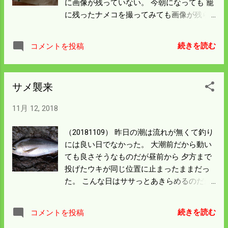
に画像が残っていない。 今朝になっても 籠
に残ったナメコを撮ってみても画像が残ら
ない。 写真がないといくら書いても伝わら
ないので ドコモショップに聞いてから 写真
続きを読む
コメントを投稿
はアップする。 それにしても大変なナメコ
の量で送れるものなら送りたいが 天然のナ
メコの傘が開くほど大きくなって雨にあえ
サメ襲来
ば ヌルヌルを超えてズルズルなっている。
型が崩れるし土や枯葉がくっついてとても
11月 12, 2018
荷造できそうにない。 いいものではないの
で親しい人に配ることにした。 もらった人
（20181109） 昨日の潮は流れが無くて釣り
も調理が大変だろうと思う。 次々とナメコ
には良い日でなかった。 大潮前だから動い
が出てきている。 ナメコが大きくなっては
ても良さそうなものだが昼前から 夕方まで
いけないので 毎日取りに行かないといけな
投げたウキが同じ位置に止まったままだっ
くなった。 次の植菌からは生えが悪くても
た。 こんな日はササっとあきらめるのだが
いいので 土に伏せ込むのは止めて採りやす
日御碕灯台手前にある追背鼻の駐車場は一
い シイタケのような立てかけ式にした方が
杯で 青物が来ている予感があったので夕方
いいだろう。 今日は事情があって延期にな
続きを読む
コメントを投稿
まで粘った。 途中大きなサメの襲来があっ
っていた比和祭りの 飲み会に行ってくる。