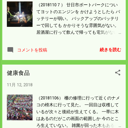
周りには５０ｃｍを超える チヌがたくさん
（2018110７） 廿日市ボートパークについ
泳いでいた。 釣る人はいないので食べれな
てヨットのエンジンを かけようとしたら バ
いか釣れないかのどちらかだろう。 僕は後
ッテリーが弱い。 バックアップのバッテリ
片付け以外の予定はないので今日は 日本海
ーで回しても かかりそうな雰囲気がない。
に行って見ることにした。 平日なので僕の
居酒屋に行って飲んで帰っても電気がない
座席は空いているだろう。 低気圧が通るの
ようでは 心もとないのでホームセンターで
で釣りやすい東の風だ。 釣り道具を探さな
ランタンを 買って来て飲むことにした。 写
ければいけない。 ＨＰも更新してモタモタ
続きを読む
コメントを投稿
真はいつも整備をお願いしている阿部さん
してたら魚が逃げるが 行くのが目的なので
に撮ってもらった。 blogにもこの写真が載
あまり焦らないで行動する。 そんな時がい
っていた。 https://ateruyo.wordpress.com/
い結果になることもある。
健康食品
昨日の米出荷検査で検査員に 僕の米は主に
どこの酒造会社に行くかと聞いてみた。 先
11月 12, 2018
日100袋呉市の三宅本店（千福）に出荷した
とき 名前がありましたということだった。
（20181106） 柵の修理に行って近くのナメ
当分の間、千福一本やりで飲むことにす
コの榾木に行って見た。 一回目は収穫して
る。 酒はガスコンロに鍋をかけて燗をして
いるが次々と後続が生えてくる。 一帯に木
飲んだ。 刺身は冷でもよいがコンビニ弁当
はあるのだがこの画面の範囲しか 今のとこ
の冷は美味くない。 よい米を使っていない
ろ生えていない。 雑菌が回った木もあるが