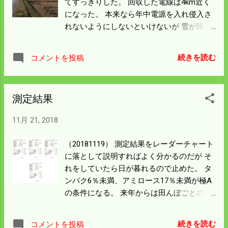
てすっきりした。 回収した電線は4km近く
になった。 本来なら年中電源を入れ侵入さ
れないようにしないといけないが 雪が降れ
ば意味をなさないので回収することにして
いる。 左端は広島菜の収穫中なので電柵は
続きを読む
コメントを投稿
張ったままだ。 イノシシは広島菜は食べな
いがフカフカの土なので 侵入されて走られ
ただけで畑があれるのだそうだ。 今日はい
測定結果
ささか疲れ気味だが東広島まで研修会にい
てくる。 米情勢の話だが内容を見ると良質
11月 21, 2018
米より 業務用米（外食や弁当）生産の拡大
が話題に上るようだ。 何処の産地も良質米
（20181119） 測定結果をレーダーチャート
を開発して高く売るのにしのぎを削ってい
に落として説明すればよく分かるのだが そ
る。 消費が減る中で良食味米は市場では余
れをしていたら日が暮れるので止めた。 タ
り気味のようである。 食料余って国滅ばな
ンパク6％未満、アミロース17％未満が極A
いようにしないといけないだろう。
の条件になる。 来年からは田んぼごとのサ
ンプルを保存することにしようと思う。 上
の真ん中が去年まで自然栽培をしていたと
続きを読む
コメントを投稿