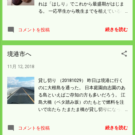
れは「はしり」でこれから最盛期がはじま
たので 心の中に余計に秋風が吹く。 今日は
る。 一応早生から晩生までを植えているの
勝つだろう。
で 当分ありつけることになる。 親戚の古い
榾木も気になる。 もうダメかと思っても少
続きを読む
コメントを投稿
しは生えているので 今年は大きくなる前に
行って見ることにする。 ナメコも寒くなっ
たので生えてくるだろう。 去年は取り遅れ
境港市へ
でだいぶ捨てた。 冷凍にできるので今年は
くまなく収穫して やろうと思っている。 今
11月 12, 2018
日から最後の籾摺りをして明日は天気が良
いので 出荷を済ませる。 済んだら三相一回
貸し切り （20181029） 昨日は境港に行く
線を残して電気は切ってもらう。 使う量が
のに大根島を通った。 日本庭園由志園のあ
多いので早く切れば節約になったが 連続で
る島といえばご存知の方も多いだろう。 江
籾摺りをする気にはなれなかった。 一回線
島大橋（ベタ踏み坂）のたもとで燃料を注
は年中あるのでそれを使って片付けや 掃除
いで出たら たまたま橋が貸し切りになった
をすることにしている。 今日からまた野球
ので写真を撮った。 ダイハツの軽のCMで有
が始まる。 野球のない日はなにか物足らな
名になった橋だ。 CMの続編で四国の可動橋
い。 今日も美味い酒が飲めるよう頑張って
続きを読む
コメントを投稿
があったと思う。 次の四国旅行は可動橋を
もらいたい。