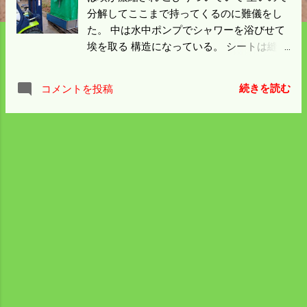
分解してここまで持ってくるのに難儀をし
た。 中は水中ポンプでシャワーを浴びせて
埃を取る 構造になっている。 シートは縫っ
てあり開かないので も一度組み立てて中を
洗った。 もう一台はサブであまり使わなか
続きを読む
コメントを投稿
ったので 汚れが少なく簡単に洗えた。 乾燥
機の排気は粒子が小さい有機物なので 水と
撹拌すれば即発酵が始まり臭いが出る。 10
月末に水は抜いておいたので昨日の汚泥は
乾燥していて 臭いはあまり気にならなかっ
た。 一番気になっていた汚れ物が済んだの
で気が楽になったが 片付けるものはまだた
くさんある。 もう一日作業小屋の周辺を整
理することにした。