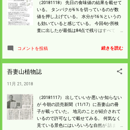
（20181118） 先日の食味値の結果を載せて
いる。 タンパクが6％を切っているのが数
値を押し上げている。 水分が16％というの
も効いていると感じている。 今回4か所検
査に出したが最低は84点で残りはすべて 90
点を超えている。 田んぼごとではない
Sampleではあるが僕のコシヒカリの食味値
続きを読む
コメントを投稿
は 全体的にいいようである。 近く展示会で
測定された全部の結果が出るそうなので 楽
しみに待っている。 近頃コンバインに測定
吾妻山植物誌
器のついたのが出ている。 稲を刈りながら
田んぼごとの大まかな食味値が出るので 春
11月 21, 2018
からの肥培管理のデータと合わせれば 良質
米つくりは格段の進化を遂げたことにな
（20181117） 出していいか悪いか知らない
る。 気になるのは水分が高いので春には早
が 今朝の読売新聞（11/17）に吾妻山の冊
めに冷蔵庫のスイッチを入れないと いけな
子が載っていた。 地元のことが紹介されて
いだろう。 安全を期して除湿剤も入れとく
いるので許可なしで載せてみる。 何気なく
ことにした。
見ている景色にはいろいろな自然が 詰まっ