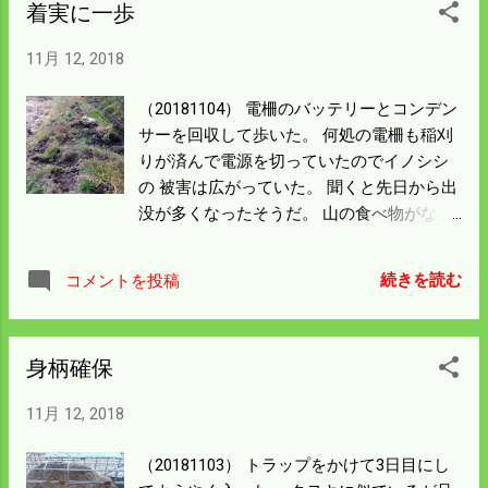
着実に一歩
いたのだがまた一年生に戻っている。 結局
するとのことだが 到着が遅くなるので明日
試行錯誤したあげく説明書読んで付けた。
のことになるだろう。 親しい人を呼んで飲
11月 12, 2018
初めから読めばいいのだがそうしないのが
み会になるが ヨットで飲むには料理長が居
悪い僕の癖だ。 土曜日のカープに続いて連
ない。 電位レンジはあるが近くのセブンの
（20181104） 電柵のバッテリーとコンデン
続でブルーな日が続いている。 柵の修理を
総菜を チンするのもめんどくさい。 廿日市
サーを回収して歩いた。 何処の電柵も稲刈
したかったが稲の直接の被害はないので 後
ボートパークから駅周辺の居酒屋まで 歩い
りが済んで電源を切っていたのでイノシシ
回しになっている。 ここは谷の水が流れて
ていくことになるだろう。
の 被害は広がっていた。 聞くと先日から出
土砂が溜まったところで 地盤が軟らかい。
没が多くなったそうだ。 山の食べ物がなく
簡単に柵が持ち上がるのでいくら補強して
なりつつあるので田んぼに出てくるように
もここを イノシシは狙ってくる。 電柵は効
なったのだと思う。 稲はないので田んぼの
果テキメンだがここだけにするのは効率が
続きを読む
コメントを投稿
畔を荒らして困る。 バイクで柵を見回ると
悪い。 ここは谷を避けて別ルートに柵を移
3か所に穴を空けていた。 このままにする
動しないといけないだろう。 来年の作付け
と被害が広がって畔を重機で復旧するにも
までには完成させるつもりだ。 片づけが多
身柄確保
大変な時間がかかるので 今日は柵を修理す
くて何から手を付けるか迷う。 やっぱり柵
ることにした。 猟期が始まれば姿を見せな
の修理から先にする。
11月 12, 2018
くなるが 稲がなくなっても柵の点検と修理
をしないといけないのは なんとも情けな
（20181103） トラップをかけて3日目にし
い。 一生懸命張り巡らした電線も回収しな