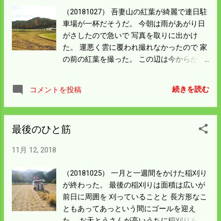
業に明け暮れ釣りに行く意欲もなくなって
う。 パソコンのデータをノートパソコンに
（20181027） 吾妻山の紅葉が綺麗で連日駐
いたが 日曜日境港方面に行く予定がある。
移し替えて持っていく。 時間があったら写
車場が一杯だそうだ。 今朝は雨があがり日
天気も良さそうなので竿を積んでいくこと
真を入れて更新することにしている。 ホー
がさしたので急いで 写真を取りに出かけ
にした。
ムページのデータが大きすぎて コピーする
た。 運悪く雲に覆われ撮れなかったので 家
にも時間がかかりすぎる。 ノートパソコン
の前の紅葉を撮った。 この辺は今からが見
のハードディスクはSSDに変えてあるが ノ
ごろになるだろう。 町内の稲刈りは僕が大
ートCPUでは荷が重すぎるようだ。 ソフト
取りだったので 田んぼに立っている稲はな
続きを読む
コメントを投稿
を変えようかと思うが作り変えるには膨大
くなった。。 庄原三次方面でもほぼ見るこ
な時間がかかる。 いい案が浮かばないので
とはない。 たまに見るのは藁をとってサイ
作り変えは当分先送りになりそうだ。
レージにする飼料稲だ。 僕の秋作業は 100
最後のひと筋
袋あまりの籾摺りが残っているが どうもエ
ンジンがかからない。 片づけをする気にも
11月 12, 2018
なれない。 燃え尽き症候群とでもいうのだ
ろうか調子が出ない。 米の出荷検査は31日
（20181025） 一月と一週間をかけた稲刈り
なのでそれまでにはやる気を 起こす事にし
が終わった。 最後の稲刈りは面積は広いが
ている。 今日は小作料や予約をしてもらっ
前日に周囲を 刈っていることと 長方形なこ
ている米を 配達することにした。 今日から
ともあってあっという間にゴールを迎え
西日本の決戦が始まる。 何としても勝って
た。 お天とうさんが高いうちに稲刈りを終