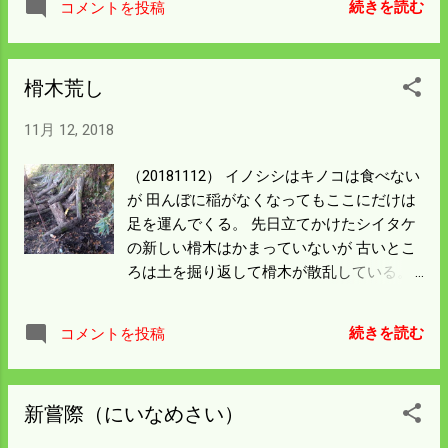
長にやるしかなさそうだ。
続きを読む
コメントを投稿
歳以下が3人ぐらいと聞いている。 70歳代
が現役というのは 今後引退する人ばかりが
多くなって行く末が 心配されているのは 全
榾木荒し
国的なことだ。 なるようになるしかないの
であまり考えないようにしている。
11月 12, 2018
（20181112） イノシシはキノコは食べない
が 田んぼに稲がなくなってもここにだけは
足を運んでくる。 先日立てかけたシイタケ
の新しい榾木はかまっていないが 古いとこ
ろは土を掘り返して榾木が散乱している。
興味を引くものがあったのか、いたのかは
イノシシに聞いてみないとわからない。 こ
続きを読む
コメントを投稿
の近くに箱罠があるのだがいくら餌を置い
ても 入ってくれない。 先日都会の掘り（城
の）に迷い込んだイノシシを箱罠で 捕獲し
新嘗際（にいなめさい）
ていたがこちらのイノシシは学習していて
簡単には入ってくれないので困ったものだ