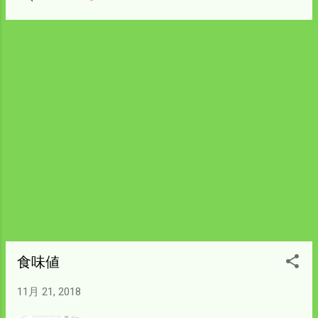
ころで 水源は谷水、土は粘土質。 水持ちが
よいので半分は雨水で栽培した。 災害時の
ような濁り水が入った方が田んぼに活気が
出るのは 経験上知っていたので 成績が悪か
ったのは水を入れなかったのが原因だと 僕
は分析している。 山に降って流れ出る水は
養分があるということだろう。 因みに家庭
排水の入る田んぼは肥料をまかなくてもよ
くできる。 この中から出荷してすべて1等
のﾌﾚｽﾀ米になっている。 検査員は食味値は
知らないので見た目と水分で検査する。 水
分は15％少し上までOKだが16％はOUTで出
荷できない。 なぜ出荷できたのか見当がつ
かない。 もう一度僕の水分計で計りなおす
必要がありそうだ。
食味値
11月 21, 2018