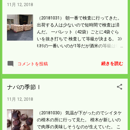
11月 12, 2018
遅れている。 今年は何の予定もないので時
期を見逃さないように しようと思う。 3日
（20181031） 朝一番で検査に行ってきた。
（土）は神辺の収穫祭がある。 ナバがたく
出荷する人は少ないので短時間で検査は済
さんあれば持って行こうと考えたが 遅れ気
んだ。 一パレット（42袋）ごとに4袋ぐら
味なので今年はスルーして作業場の 掃除を
いを抜き打ちで 検査して等級が決まる。 ｺｼ
しようかと 思案中だ。 乾燥機はデカいが掃
ﾋｶﾘの一番いいのが1等だが酒米の等級は特
除は割と簡単で その他の機械は分解掃除を
等というのがある。 当然僕のは色選機を使
しないと虫が湧くので 数もあって大変な作
っているので特等になる。 今年もいい酒が
業になる。 まずは簡単なものから順次片付
続きを読む
コメントを投稿
できてくれれば生産者冥利に尽きる。 昨日
ける 今日は重作業が済んだので支払いを済
で籾摺りは全部済ませて出荷する予定だっ
ませて 休むことにした。
たが カープ観戦があったので残業はしない
ナバの季節Ⅰ
で今日に持ち越した。 今日の籾摺りは半日
もあれば済むだろう。 農作業の10月末まで
11月 12, 2018
の計画目標はかろうじて 達成したことにな
る。 大仕事が済むのでどこに遊びに行こう
（20181030） 気温が下がったのでシイタケ
かと考えてみるが なかなか浮かんでこな
の榾木の所に行って見た。 榾木が新しいの
い。 毎日が日曜日になれば遊ぶ意欲が 無く
で肉厚の美味しそうなのが生えていた。 こ
なるものなのかもしれない。 カープは負け