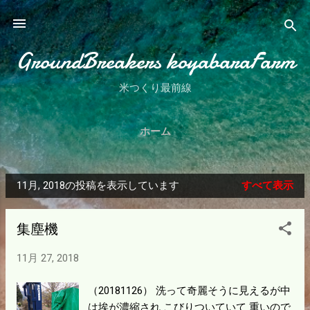
スキップしてメイン コンテンツに移動
GroundBreakers koyabaraFarm
米つくり最前線
ホーム
11月, 2018の投稿を表示しています
すべて表示
投
稿
集塵機
11月 27, 2018
（20181126） 洗って奇麗そうに見えるが中
は埃が濃縮され こびりついていて 重いので