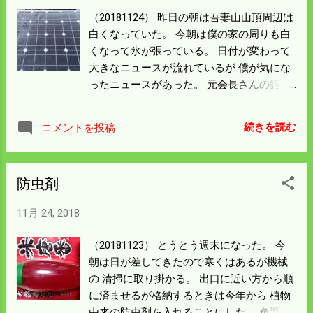
って水洗いをしないといけないだろう。 こ
（20181124） 昨日の朝は吾妻山山頂周辺は
れが済むといよいよ大仕事のｺﾝﾊﾞｲﾝを整備
白くなっていた。 今朝は僕の家の周りも白
する。
くなって氷が張っている。 日付が変わって
大きなニュースが流れているが 僕が気にな
ったニュースがあった。 元会長さんの話で
子会社の600万円のヨットを 自分名義にし
たというのである。 これが本当だとすれば
続きを読む
コメントを投稿
落ち目になって出てきた話に乗るわけでは
ないが 何十億の報酬をもらう人にしてはあ
まりにも情けない話だ。 ワイドショーを気
防虫剤
にしていては僕の仕事が済まない。 今日も
寒いが機械の清掃をする。
11月 24, 2018
（20181123） とうとう週末になった。 今
朝は日が差してきたので寒くはあるが機械
の 清掃に取り掛かる。 出口に近い方から順
に済ませるが格納するときは今年から 植物
由来の防虫剤を入れることにした。 色選機