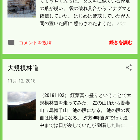
てようやく入った。 タヌキに似ているが足
いといけない。 僕の場合km単位になるので
の爪が鋭い。 袋の破れ具合から アナグマと
大変な作業だ。 今朝はTVを見る気分になれ
確信していた。 はじめは警戒していたが人
ない。 昨日までの事は何もかも忘れて目の
間の置いた餌に 惑わされたようだ。 バター
前のことを 一歩づつ済ませる。
パンにリンゴとバナナ、 警戒心も吹っ飛ん
だに違いない。 籾摺りをする小屋に仕掛け
続きを読む
コメントを投稿
て入ったのだが 家に持って帰ってパレット
に積んだ米は シートで包んで見えないよう
にしていても 4袋が被害にあった。 穴を空
大規模林道
けるのが面白いのだろう 空けただけで米を
食べた様子はない。 近くに置いてあった籾
11月 12, 2018
の混じったくず米の袋は 大きな穴を空けて
食べている。 自然の中ではそちらの方がご
（20181102） 紅葉真っ盛りということで大
ちそうなんだろうと思った。 これを捕まえ
規模林道を走ってみた。 左の山頂から吾妻
た朝にもう一匹目撃した。 単独犯でないこ
山→烏帽子山→池の段になる。 池の段の裏
とが明らかになった瞬間だ。 今年の被害は
側は比婆山になる。 夕方4時過ぎで行く途
通算10袋余りになった。 紙袋は100円に満
中までは日が差していたが 到着した時には
たないが袋に傷がついていては 中身が減っ
雲がかかって 写真は綺麗に撮れなかった。
ていなくても検査に通らない。 パレットに