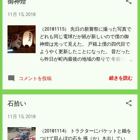
御神燈
Sampleを出したのだが食味値92点（ランク
極Ａ）と 84点（Ａ）が出た。 みなさん機械
11月 15, 2018
が故障しているという。 田んぼの大まかな
位置がわかるので 今日も別の場所の食味値
（20181115） 先日の新嘗祭に撮った写真で
を見てもらうことにした。 場合によっては
どれも同じ電球だが紙が新しいので僕の御
明日もチャレンジしてみようと思う。 今朝
神燈は光って見えた。 戸籍上僕の四代目で
も寒くて霧が出ている。 晴れないと作業を
ようやく更新したことになった。 昔だった
する気にならないので 釣竿やリールのメン
ら昨日が町内最後の地域の祭りで 冬籠りの
テナンスをすることにした。
支度が始まる時期だった。 親の世代であれ
ば出稼ぎに行く時期でもあったと思う。 僕
続きを読む
コメントを投稿
はまだ片付けもしないでモタモタしてい
る。 大仕事が済んだので気が緩んでいるん
だと思う。 昨日はネットで育苗ヒーターが
石拾い
出ていたので 滋賀県まで行ってきた。 新名
神高速ができたからなのか全く渋滞はなく
11月 15, 2018
て快適な旅だった。 世の中知らないうちに
進んでいると思った。 来年からは育苗ヒー
（20181114） トラクターにバケットと鋤を
タを使って種まき後の 育苗スタイルを変え
つけて田んぼの石を 掻（か）き出してい