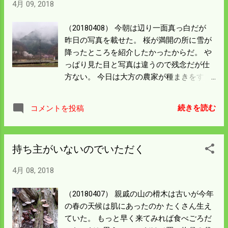
4月 09, 2018
で灯油を買いに行く。 今朝ハウスの両側に
はずり落ちた残雪が残っている。 こんなこ
（20180408） 今朝は辺り一面真っ白だが
とは初めてのことだ。 田んぼには水が溜ま
昨日の写真を載せた。 桜が満開の所に雪が
ってしまった。 当分田仕事はできない。 ハ
降ったところを紹介したかったからだ。 や
ウスの潅水装置が壊れている。 水が必要な
っぱり見た目と写真は違うので残念だが仕
のは一週間以上先だが塩ビの部品を買って
方ない。 今日は大方の農家が種まきをす
きて 修理をする。 夜中に地震があった。
る。 積雪の中の種まきは初めてのことでは
震源が近いので結構揺れた。 地震と同時に
ないかと思う。 昨日は霙が降り続く悪天だ
ｽﾏｰﾄﾎﾝの警報が鳴った。 疲れていたのでそ
続きを読む
コメントを投稿
ったので水路掃除は急きょ中止にした。 消
のまま寝たが墓石などが 動いているかも知
防ﾎﾟﾝﾌﾟでトンネル掃除をして水をかぶる作
れない。 散歩がてら見て歩くことにした。
業があるので 仕方ないと判断した。 外の作
持ち主がいないのでいただく
業は何もできないのでハウスの床を均して
苗箱を運ぶレールは敷いた ぐらいしか種ま
4月 08, 2018
きの準備はできなかった。 今朝は種まき機
を据え付けて昼からの種まきに備える。 今
（20180407） 親戚の山の榾木は古いが今年
日は８人体制で500箱を蒔く。 今年の種ま
の春の天候は肌にあったのか たくさん生え
きは4回に分けて1600箱する予定にしてい
ていた。 もっと早く来てみれば食べごろだ
る。 種まき機も購入当時最新鋭だったが２