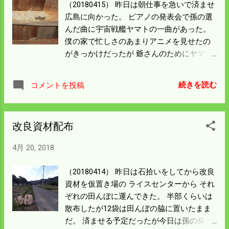
（20180415） 昨日は朝仕事を急いで済ませ
広島に向かった。 ピアノの発表会で孫の選
んだ曲に宇宙戦艦ヤマトの一曲があった。
僕の家で忙しさのあまりアニメを見せたの
がきっかけだったが 爺さんのためにヤマト
を演奏すると言ってくれた時は嬉しかっ
た。 音楽のことは全くわからないが孫の順
続きを読む
コメントを投稿
番になり ヤマトを弾いてくれた時は 居眠り
（失礼！）から覚め目頭が熱くなった。 小
5になるが孫が音楽にかかわるとは夢にも思
改良資材配布
わなかった。 比和に来て野山を駆け巡る少
年というイメージは いいなと思っていたが
4月 20, 2018
ピアノを弾く姿はこれまた格別だ。 いい趣
味として続けてもらいたい。 昨日は発表会
（20180414） 昨日は石拾いをしてから改良
場のすぐ横の廿日市ゆめタウンで飯を食っ
資材を仮置き場の ライスセンターから それ
た。 土曜日の夕方、しかも雨降りでたいへ
ぞれの田んぼに運んできた。 半部くらいは
んな人出だった。 今月末五日市の石内にア
散布したが12袋は田んぼの脇に置いたまま
ウトレット店がオープンするという。 過疎
だ。 済ませる予定だったが今日は孫の発表
と過密が混在する広島はいいところだと思