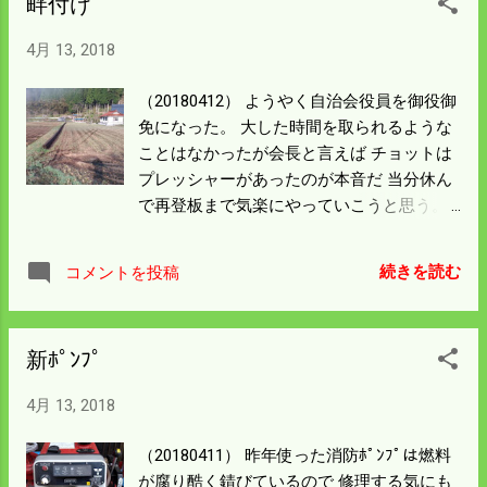
畔付け
いが町内最悪の 田んぼには間違いがない。
今回最大となるだろう石を人力でようやく
4月 13, 2018
持ち上げ ダンプに乗せた。 もう一か所こん
な所があるので今日済ませることにした。
（20180412） ようやく自治会役員を御役御
いい加減にしないと疲れも溜まって農作業
免になった。 大した時間を取られるような
する モチベーションが下がる。 この写真を
ことはなかったが会長と言えば チョットは
見ると非常にブルーな気持ちになるが それ
プレッシャーがあったのが本音だ 当分休ん
だけ減ったと思えば前を向ける。 夕べカー
で再登板まで気楽にやっていこうと思う。
プが快勝したのもいい材料だ。 やっぱりカ
昨日は先日からの雨や雪で田んぼの土の湿
ープが勝てばいい薬になる。
り気が 丁度よい感じだったので 畔付け機の
続きを読む
コメントを投稿
運転をした。 僕が請け負っているところは
転石があって安全ピンが何度もとんで 作業
が進まなかった。 ほとほと嫌になったので
新ﾎﾟﾝﾌﾟ
今日は僕の家の 田んぼをすることにした。
石の少ないところはよくわかっているので
4月 13, 2018
快適に作業が進むだろう。 写真は昨日一番
上手に畔がついた田んぼを載せている。 上
（20180411） 昨年使った消防ﾎﾟﾝﾌﾟは燃料
手くいったのはここぐらいで後は散々な結
が腐り酷く錆びているので 修理する気にも