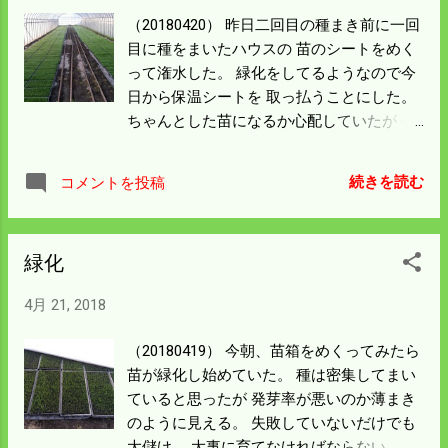
た苗は目いっぱい換気をして水をやれば大
（20180420） 昨日二回目の種まき前に一回
丈夫だが 19日にまいた苗が気になる。 「寒
目に種をまいたハウスの 苗のシートをめく
い」には対応のしようがあるが「暑い」は
って潅水した。 緑化をしてるようなので今
大失敗の恐れがある。 当分神経を使うこと
日から保温シートを 取っ払うことにした。
になる。 今日は遮光性のアルミ箔のシート
ちゃんとした苗になるか心配していたが 今
をかけようか考え中だ。 使ったことがない
のところ大丈夫のようだ。 今日から毎日換
ので温度計を持って行き日中の保温シート
気と潅水をすることになる。 昨日の種まき
の下の 温度を計ってからのことにする。
続きを読む
コメントを投稿
は準備が整っていたので 約300枚の苗は１
時間半で終わった。 種まき機は１ｈｒ/200
枚の能力がある。 昨日は一度も機械を止め
緑化
ることなく 能力通り出来たことになった。
今日から苗の成長を横目に田んぼの作業を
4月 21, 2018
進める。 まずはトラクターの鋤を通常のロ
ータリーに付け替える。 結構時間がかかる
（20180419） 今朝、苗箱をめくってみたら
ので半日は見ておかないといけないだろ
苗が緑化し始めていた。 種は密集してまい
う。 ﾄﾗｸﾀｰの中はエアコンは効いているし
ていると思ったが 発芽率が悪いのか薄まき
音楽も聴ける。 小田和正の「今日もいい日
のように見える。 失敗していないだけでも
であるように」を聞きながら作業が できる
大儲け、 大事に育てなければならない。 も