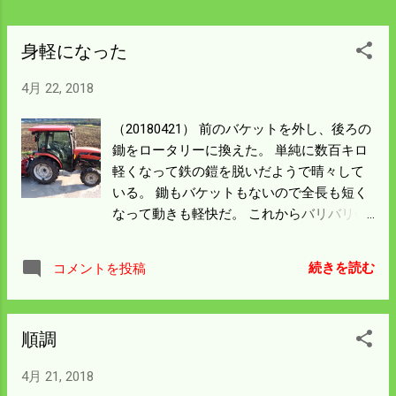
身軽になった
4月 22, 2018
（20180421） 前のバケットを外し、後ろの
鋤をロータリーに換えた。 単純に数百キロ
軽くなって鉄の鎧を脱いだようで晴々して
いる。 鋤もバケットもないので全長も短く
なって動きも軽快だ。 これからバリバリ作
業をこなしてくれるだろう。 このトラクタ
ーはハイスピード仕様で時速30kmで走る。
続きを読む
コメントを投稿
特殊免許が必要で僕はわざわざ自動車学校
に入った。 免許好きでついでに大型をとも
思ったが 費用もかかり趣味にもほどがある
順調
ということで断念した。 今から思えば止め
て大正解だった。 天候が良すぎる。気温が
4月 21, 2018
３０℃近くになり苗が焼けそうだ。 緑化し