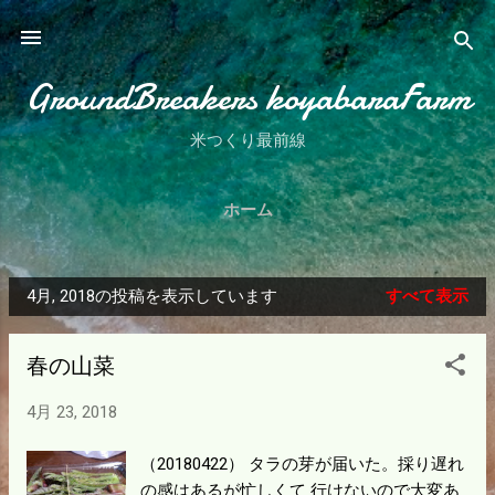
スキップしてメイン コンテンツに移動
GroundBreakers koyabaraFarm
米つくり最前線
ホーム
4月, 2018の投稿を表示しています
すべて表示
投
稿
春の山菜
4月 23, 2018
（20180422） タラの芽が届いた。採り遅れ
の感はあるが忙しくて 行けないので大変あ