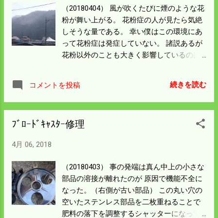
米作りには よい結果になるのかは気になる
（20180404） 風が吹くたびに煙のような花
ところだ。 昨日の昼から急に寒くなった。
粉が舞い上がる。 花粉症の人が見たら気絶
今朝はストーブを炊いている。 寒いしカー
しそうな量である。 幸い僕はこの環境にあ
プも負けたので今日の作業の出足は鈍い。
って花粉症は発症していない。 諸説あるが
花粉以外のことも大きく影響しているのは
間違いないだろう。 農機具の修理は手間取
ったが今日から使えることになった。 農機
続きを読む
コメントを投稿
具の修理も発注すれば手数料がいるので 自
分で修理することは立派な仕事の内と認識
したい。 今日は改良資材を散布してできる
ﾌﾞﾛｰﾄﾞｷｬｽﾀｰ修理
だけ荒耕し（起し）を することにしてい
る。 夕方からは種籾に温度をかけて催芽を
4月 06, 2018
始める。
（20180403） 事の発端は真ん中上の小さな
部品の溶接が離れたのが 原因で機能不全に
なった。（右側が古い部品） この丸い穴の
空いたステンレス部品を二枚重ねることで
肥料の落下を調整するシャッターになって