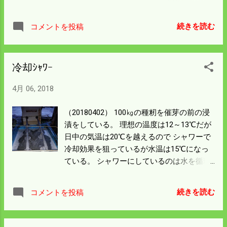
いる。 シャッターを閉めたところで壊れた
のでこの機械は全く使えなくなった。 部品
続きを読む
コメントを投稿
のステンレスの厚みはあるのだが 板の方は
薄いので腐ってめくれたようだ。 左の黒い
部品は鋳物で恐ろしく高い部品だ。 不満は
冷却ｼｬﾜｰ
あるが本体を買うことを思えば安いもので
精神衛生上 納得したことにして今日は修理
4月 06, 2018
にかかろうと思う。 ハウスビニールを張っ
た疲れがピークなのだろう 寝ても覚めても
（20180402） 100㎏の種籾を催芽の前の浸
体が重い。 4か月遊んで暮らしたつけが来
漬をしている。 理想の温度は12～13℃だが
たようだ。 これからは農閑期でも体を鍛え
日中の気温は20℃を越えるので シャワーで
る必要がありそうだ。
冷却効果を狙っているが水温は15℃になっ
ている。 シャワーにしているのは水を循環
させ酸欠にならないようにする 効果もあ
る。 夜は気温が１０℃以下になるので自動
続きを読む
コメントを投稿
でヒータが入り １２℃を保つようこの機械
はできている。 米の発芽の積算温度は
100℃。 昼間の浸漬温度が少し高いので 水