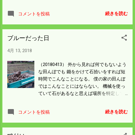
会がある。 広島市に出かかるので朝一番で
う。 ツバメは早く来ていたがようやく巣を
雨が降るまでに 撒けるだけ撒いて 残った資
作りだした。 どうも晩生のようだ。 今年は
続きを読む
コメントを投稿
材は濡らしてはまずいのでシートをかけて
右側の傘釘を打ってあるところを選んだよ
広島へ出かけようと思う。 見える範囲の田
うだ。 心配して見ているが今シーズンも僕
んぼは7割ほどは僕が請け負っている。 連
の家から無事に 巣立ってくれると思ってい
ブルーだった日
続していてよい条件に思えるが世の中うま
る。 昨日は広島も比和も結構雨が降った。
くできていて 石ころが田んぼに多く耕作土
田んぼがまた水浸しになったので今日は 二
4月 13, 2018
が少ない。 田んぼの甲羅（耕作土の下の基
回目の種まきの準備をしようと思う。
盤）はガタガタだ。 実態を話しても本当に
（20180413） 外から見れば何でもないよう
理解してくれる人は ここで作業している人
な田んぼでも 鋤をかけて石拾いをすれば短
にしかわからないと思う。 この写真は昨日
時間でこんなことになる。 僕の家の田んぼ
の夕方で今朝は雨雲が近づいている。 あま
ではこんなことにはならない。 機械を使っ
り早く作業をするとフォークリフトのﾊﾞｯｸ
ていて石があるなと思えば場所を特定して
音が うるさいので 遠慮して7時ころから始
掘り出し持ち出すからだ。 ここの田んぼの
めようと思うがシートを 準備した方がよい
オーナーは土地はあったが全く農業を した
かもしれない。 発表会は午後一時、 忙しい
続きを読む
コメントを投稿
ことがない。 勤め人で家はあるが50年前
一日になりそうだ。
（田んぼ整備前）から ここでの暮らしの実
態はなかった。 いろいろ書いてもしかたな