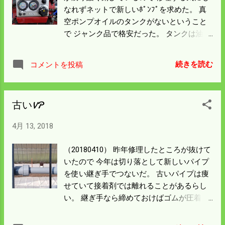
果になった。 先日からの雪と雨で鋤をかけ
なれずネットで新しいﾎﾟﾝﾌﾟを求めた。 真
た田んぼの石が露になった。 ダンプ運搬車
空ポンプオイルのタンクがないということ
を持っていき石拾いをしないといけないだ
で ジャンク品で格安だった。 タンクは油さ
ろう。
しを買ってきてゴムホースにバンドで繋い
だら 上手く修理できた。（スロットル右の
続きを読む
コメントを投稿
ホースの下） バッテリーは上がっていたの
でリード線で回したら 一発でエンジンはか
かった。 見てくれもいいのでとってもいい
古いVP
買い物をしたと思っている。 年に数回はエ
ンジンを回して燃料を使い切り 今度こそ大
4月 13, 2018
事にしようと思う。 ついでにオイルタンク
の部品も正規なものにしておこうと 注文し
（20180410） 昨年修理したところが抜けて
たが農機具や重機のようには部品はないの
いたので 今年は切り落として新しいパイプ
か 一週間たっても回答はない。 ホースは年
を使い継ぎ手でつないだ。 古いパイプは痩
数がたてば劣化の問題から交換するのだろ
せていて接着剤では離れることがあるらし
う 中古品が いくらでも出回っている。 一
い。 継ぎ手なら締めておけばゴムが圧着し
番心配なのは吸（給？）水管だ。 ホースは
て水圧にも耐えるだろう。 今日はこのハウ
穴が開いても使えるが吸水管は穴が開いた
スの水源にもなる水路の水を迎える。 耕作