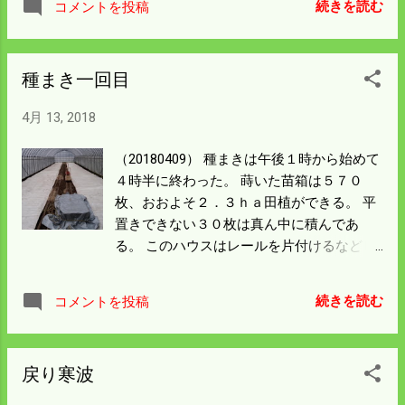
ら 真空にならず吸水しないので使い物にな
続きを読む
コメントを投稿
者は二人だが今年から隣の親父は引退して
らない。 前のﾎﾟﾝﾌﾟも吸水管がダメになっ
隣り集落の担い手に作ってもらうらしい。
た。 新品は相当高いものになると思うので
水路掃除は水路の中の落ち葉を上げる 程度
ネットｵｰｸｼｮﾝに 注意を払っておく 必要があ
種まき一回目
のもので短時間ですむ。 空いた時間で僕が
りそうだ。 今夜自治会の総会がある。 よう
単独で管理する 水路を重機を使って泥上げ
やくお役御免になりそうだが高齢化もあっ
4月 13, 2018
をすることにしている。 地震は震源に近い
て 役員の人材は少ないので次の順番がすぐ
関係で結構揺れたような気がしたが 被害は
に回ってきそうだ。 その前に自治会もなく
（20180409） 種まきは午後１時から始めて
なかった。 島根県大田市から三次市にかけ
なる限界集落が 先にやってくるかもしれな
４時半に終わった。 蒔いた苗箱は５７０
て断層があるようだが 僕らの所は地震の被
い。
枚、おおよそ２．３ｈａ田植ができる。 平
害だけは少ないところのようだ。
置きできない３０枚は真ん中に積んであ
る。 このハウスはレールを片付けるなどし
たら６００枚は平置きできる。 寒いのでハ
ウスの中でストーブを炊こうかと考えたが
続きを読む
コメントを投稿
動きまわり疲れ切っていたのでストーブを
持ち運ぶ元気もなく止めにした。 当分寒い
ので今夜からは炊く必要があるだろう。 そ
戻り寒波
の前に人間用のストーブの灯油も無くなっ
ている。 僕の家は風呂も炊事も灯油だ 急い