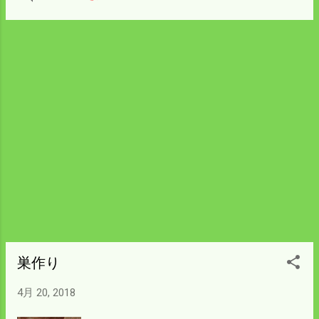
を見てみる。 昨日は昼から右側2棟目のハ
ウスをビニールで覆った。 風の強い日だっ
たが幸運にもビニールを 上げる時だけは風
が止んだ。 左のハウスより少し短いが半日
がかりで結構疲れた。 2回目の種まきの準
備ができたわけだが 種まきは木曜日の夕方
にしようと思う。 今回まく数は前回の半分
以下だが僕を含めて5人は必要だ。 今日か
ら人集めを始める。 ツバメに異変が起き
た。昨日の写真を撮る前から まったく帰っ
てこなくなった。 土曜日まではうるさいぐ
らい騒いでいたので さみしくて胸がザワつ
く。 今日は役所に提出する書類の事務整理
日にして 明日から本格的に トラクターに乗
る。 天候も週末にかけて暖かくなるので田
植の準備が 一気に進むだろう。 問題は苗が
巣作り
順調に育ってくれるのを祈るばかりだ。
4月 20, 2018