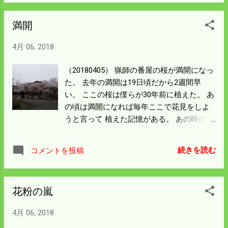
まで行って見た。 やはり大きくなり過ぎて
連日の好天で乾燥シイタケになっていた。
満開
雨にあっていないので日持ちがする。 当分
シイタケステーキにありつけるが 健康食品
4月 06, 2018
を食べすぎても飽きがくる。 近所に配布す
るしか消費拡大になりそうにない。 そうい
（20180405） 猟師の番屋の桜が満開になっ
えば親戚が山奥でシイタケを栽培していた
た。 去年の満開は19日頃だから2週間早
ところがある。 榾（ほだ）木は朽ちかけだ
い。 ここの桜は僕らが30年前に植えた。 あ
ったが今年の春は シイタケには良い環境の
の頃は満開になれば毎年ここで花見をしよ
ようだ。 もし生えているようであれば 山の
うと言って 植えた記憶がある。 あの時のメ
中で朽ち果てさせるのも忍びない。 山奥で
ンバーは二人が欠けた。 一緒に植えた幼い
もバイクで行くのでそんなに時間はかから
子供たちは皆巣立っていった。 ここで花見
ない。 作業の合間に行って見ることにす
続きを読む
コメントを投稿
をするところを見たことがない。 それほど
る。 日曜日の種まきの準備が忙しくなっ
地域が高齢化して活力がないことの証かも
た。 当分田んぼの作業は先送りする。
しれない。 家の横にあるコブシは満開を過
花粉の嵐
ぎて散り始めた。 今年の4月の天候は暖か
いらしい。 通常より種まきは一週間早くす
4月 06, 2018
ることにした。 何もかも早くなったことは