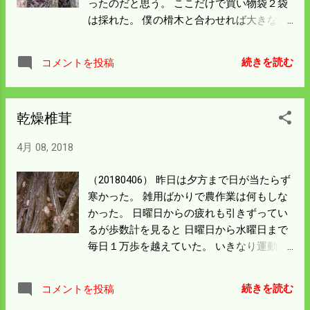
ったのだと思う。 ここだけで買い物袋２袋
０年以上経った。 順調に行けば２時間余り
は採れた。 僕の榾木と合わせれば大きな買
の工程だが 年間一二回しかしない作業だ。
い物袋５袋が シイタケで一杯になってい
始めてみないとどんなトラブルが起きるか
る。 早く採っていれば商品価値も高く喜ば
わからない。 プロと呼ばれてもいいような
続きを読む
コメントを投稿
れるが てんこ盛りで置いてあるシイタケを
キャリアだが 毎年一年生は変わらない。 今
見ると 勿体ないことをしたと改めて思っ
朝の様子
た。 肉厚の大きなものを煮つけにして食べ
乾燥椎茸
たら結構いけた。 鍋が美味しい時期ならも
っと食べれるが そろそろ限界が来た。 今日
4月 08, 2018
は僕の家から下流の水路掃除がある。 そこ
でも配って消費してもらうことにした。
（20180406） 昨日は夕方まで日が当たらず
寒かった。 雑用ばかりで農作業は何もしな
かった。 日曜日からの疲れも引きずってい
るが歩数計を見ると 日曜日から水曜日まで
毎日１万歩を越えていた。 いきなり運動し
た感じなのでまだまだ体が目を 覚ましてい
ないようだ。 夕方になって少し日が当たっ
続きを読む
コメントを投稿
たのでバイクに乗り シイタケのあるところ