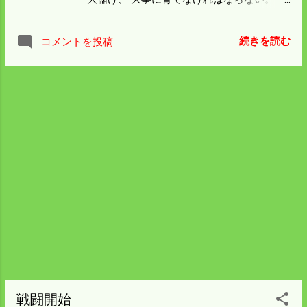
ようになれば 今シーズンの米作りも軌道に
う一日保温シートをかけ 明日シートをめく
乗ったことになる。
って潅水をすることにした。 今日は二回目
続きを読む
コメントを投稿
の種まきを夕方前から初めて きっちり二時
間以内で済ませる。 田舎では六時ごろが夕
食と聞いているので トラブルのいないよう
済ませたい。 二つの箱罠には何も入ってい
なかった。 周囲にまいたソーセージとカッ
パえびせんは 綺麗になくなっている。 来て
いるのは間違いないが箱罠を警戒している
ようだ。 ネットで注文した殺鼠剤が届かな
い。 やっぱりアマゾンが一番早いと思う。
戦闘開始