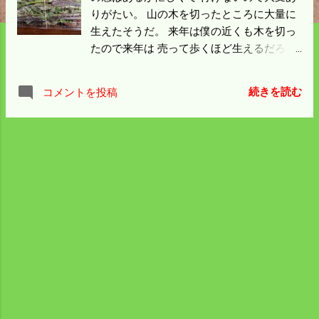
りがたい。 山の木を切ったところに大量に
生えたそうだ。 来年は僕の近くも木を切っ
たので来年は 売って歩くほど生えるだろ
う。 来年は楽しみだ。 昨日の本州の最高気
温は島根県川本町だった。 比和川を下って
続きを読む
コメントを投稿
いけば行き着くが僕の所から車で 約９０km
のところにある。 石見銀山の南西方向、三
江線が通っていた所というとわかりやす
い。 日本海から吹いた風がフェーン現象に
でもなったのかと 想像するが解説は聞いて
いない。 今日はお宮の春祭りと自治振興区
の総会がある。 朝お宮の掃除をしてから総
会に行き、 昼からお祭り、直会もあるんだ
と思う。 総会は自治会の代表として出席し
て進行役を済ませれば 最後の仕事になる。
これで春行事は済んで農作業に専念できる
ことになった。