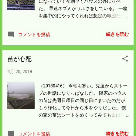
になっていて今朝早くハウスの外に並べ
た。 早速ネズミがワルさをしている。 一箱
を集中的にやってくれれば想定の範囲だが
次々と新しい箱を荒らしていくので困った
ものだ。 殺鼠剤をまいておく必要がありそ
続きを読む
コメントを投稿
うだ。 今後はタヌキ、５月になればスズメ
と次々新手がやってくる。 タヌキは簡単に
箱罠にかかるので楽だが スズメは鳥網をし
苗が心配
ないといけないので めんどくさいにもほど
がある。 叱って聞くような者たちでないの
4月 20, 2018
で毎年厄介だと思っている。 積んでいた苗
箱は温度が上がったので順調だが 平置きに
（20180416） 今朝も寒い。先週からストー
した苗箱は芽切が悪い。 芽出しが不十分だ
ブの世話になりっぱなしだ。 隣家のハウス
ったことの影響だろう。 次回の種まきは余
の苗は先週日曜日の同じ日にまいたのだが
分にまく必要があるだろう。 ツバメは昨日
もう緑化して今日から水をやりだした。 僕
の昼頃から再び姿を見せて巣作りを始め
の家の苗はシートをめくってみてもまばら
た。 今朝も元気に騒いでいる。 心配事が一
に出ているだけで 失敗したような感じがし
つ減ったので気分は少しよくなった。
ている。 本当なら大ごとだがもう少し様子
続きを読む
コメントを投稿