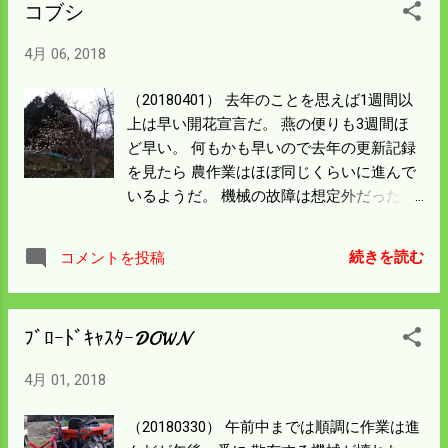
コブシ
曜から木曜にかけての催芽は芽が出すぎて
モヤシのようになっては種まきにならな
4月 06, 2018
い。 取り返しのつかないことになってはい
けないので催芽は神経を使う作業になる。
（20180401） 去年のことを思えば1週間以
ハウスのビニールを張ったので地温があが
上は早い開花宣言だ。 燕の便りも3週間ほ
りハウスの中が草ぼうぼうになる。 種まき
ど早い。 何もかも早いので去年の更新記録
の支障になるのでトラクターを入れ ハウス
を見たら 農作業はほぼ同じくらいに進んで
の中を耕す。 苗箱の水平を保つにも必要な
いるようだ。 機械の故障は想定外だったが
作業だ。
トラクターの鋤での荒起しは 絶好調という
ほど順調に 出来ている。 好天が続くので軟
続きを読む
コメントを投稿
らかい田んぼも硬くなって いつでも耕せる
状態になった。 スピードカルチは一日耕し
ただけで１Ｈａは軽く荒起しを済ませた。
ﾌﾞﾛｰﾄﾞｷｬｽﾀｰDOWN
名前だけのことはある機械だと思った。 今
日は朝の風がないうちにハウスのビニール
4月 01, 2018
を張ってから いろんな作業にかかろうと思
う。 毎年のことだがビニール張りは結構手
（20180330） 午前中までは順調に作業は進
間がかかって 苦になる作業だ。