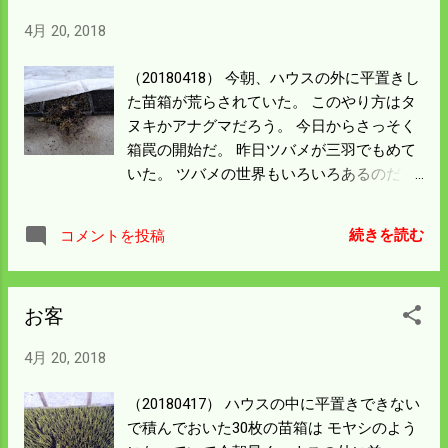
4月 20, 2018
（20180418） 今朝、ハウスの外に平置きし
た苗箱が荒らされていた。 このやり方はタ
ヌキかアナグマだろう。 今日からさっそく
箱罠の開始だ。 昨日ツバメが三羽でもめて
いた。 ツバメの世界もいろいろあるのだろ
う。 今朝は二羽になって落ち着いていた。
巣作りは一気に進むのだろう。 今日から気
続きを読む
コメントを投稿
温が上がる。 苗の芽出しにはいいのだが上
がりすぎては苗が焼ける。 ビニールをめく
って換気をしないといけない。 忙しくなっ
お客
た。
4月 20, 2018
（20180417） ハウスの中に平置きできない
で積んでおいた30枚の苗箱は モヤシのよう