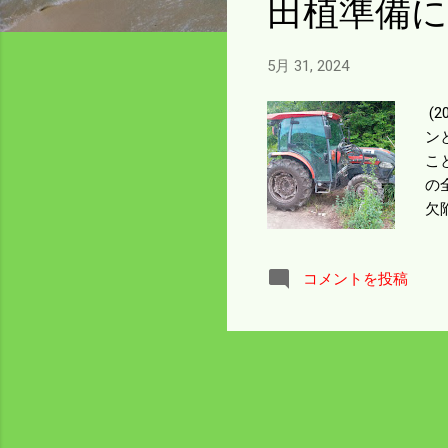
田植準備
5月 31, 2024
(
ン
こ
の
欠
格
と
コメントを投稿
は
1