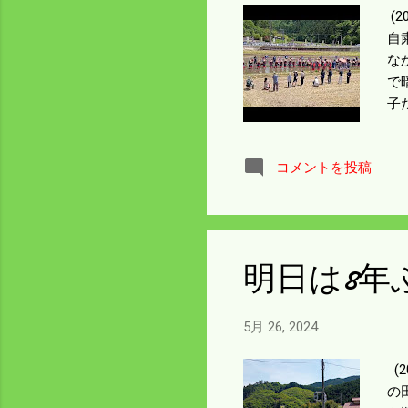
(
自
な
で
子
は
コメントを投稿
明日は8年
5月 26, 2024
(
の