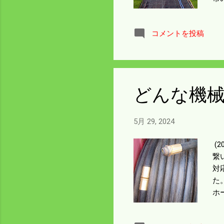
る
修
コメントを投稿
返
少
う
大
は
どんな機
5月 29, 2024
(
繋
対
た
ホ
場
機