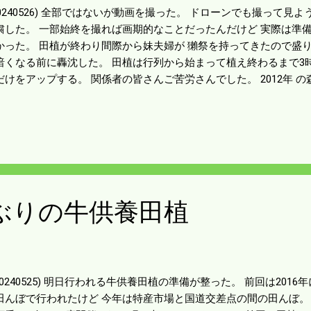
20240526) 全部ではないが動画を撮った。 ドローンでも撮って見
粛した。 一部始終を撮れば画期的なことだったんだけど 実際は準
かった。 田植が終わり間際から妹夫婦が 獺祭を持ってきたので盛り
暗くなる前に轟沈した。 田植は行列から始まって植え終わるまで3
だけをアップする。 関係者の皆さんご苦労さんでした。 2012年 
 上手くまとめてあるのでご覧ください。
ぶりの牛供養田植
20240525) 明日行われる牛供養田植の準備が整った。 前回は201
田んぼで行われたけど 今年は特産市場と国道交差点の間の田んぼ。