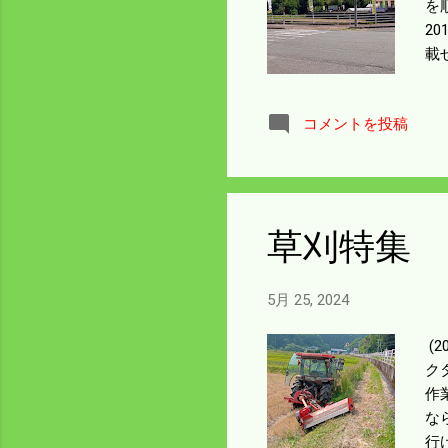
を
2
載
が
太
コメントを投稿
む
う
回
草刈特集
5月 25, 2024
(
ク
作
な
行