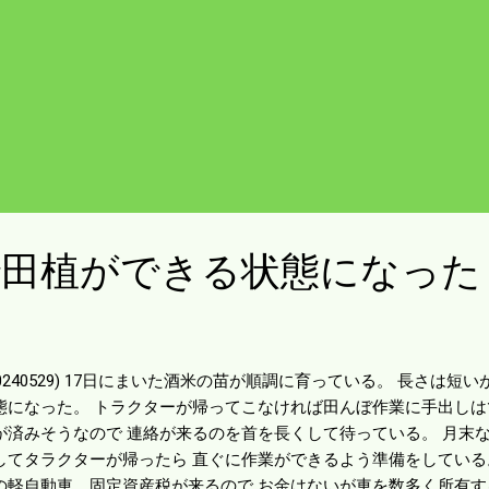
で田植ができる状態になった
20240529) 17日にまいた酒米の苗が順調に育っている。 長さは
態になった。 トラクターが帰ってこなければ田んぼ作業に手出しは
が済みそうなので 連絡が来るのを首を長くして待っている。 月末な
してタラクターが帰ったら 直ぐに作業ができるよう準備をしている
の軽自動車、固定資産税が来るので お金はないが車を数多く所有