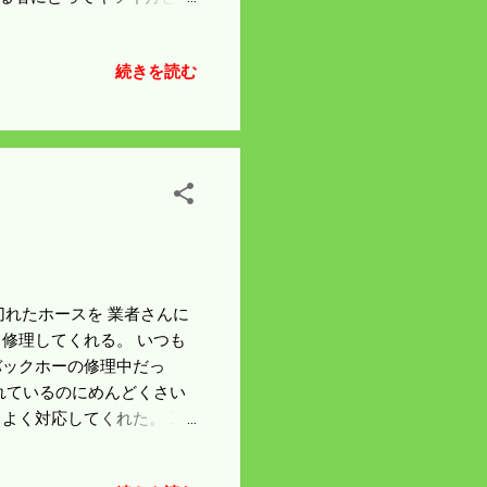
。 無料で借りているので
ま張り付けた。 田んぼを
続きを読む
うになっている。 今年は
近い内に巣立ちがありりそ
したことだろう。 交流戦最
ある。 明日も午後6時から
の切れたホースを 業者さんに
修理してくれる。 いつも
バックホーの修理中だっ
れているのにめんどくさい
よく対応してくれた。 工
な音がしたのだが どんな
当分先になりそう。 今使