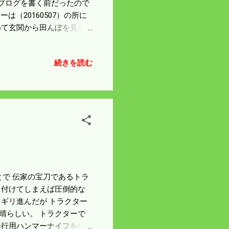
はブログを書く前だったので
は（20160507）の所に
めて玄関から田んぼを見な
いる。 僕は高校生の時大
形であった。 高齢化が進
続きを読む
代になり開催が難しくなりそ
の最中、トラクターで走り
ことにしよう。
ことで 伝家の宝刀であるトラ
 付けてしまえば圧倒的な
ギリ進んだが トラクター
晴らしい。 トラクターで
歩行用ハンマーナイフを使