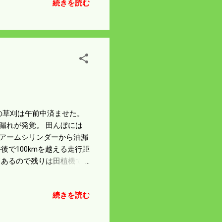
続きを読む
ーの草刈は午前中済ませた。
漏れが発覚。 田んぼには
のアームシリンダーから油漏
後で100kmを越える走行距
てあるので残りは田植機で
 今年の田植で画期的なこ
が 今年は女性が一人い
続きを読む
いだろう。 この後田んぼ
度田植があるとすれば 代
もしれんな。