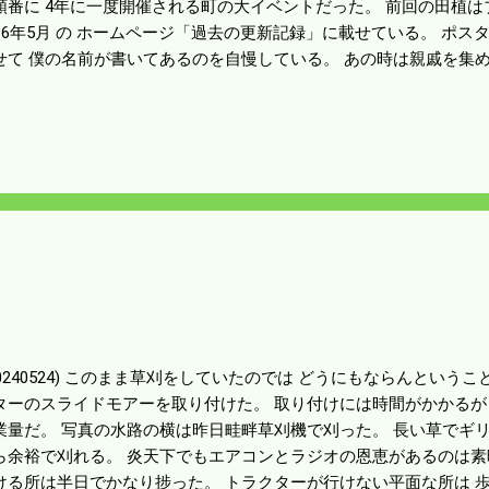
順番に 4年に一度開催される町の大イベントだった。 前回の田植
016年5月 の ホームページ「過去の更新記録」に載せている。 ポスター
せて 僕の名前が書いてあるのを自慢している。 あの時は親戚を集
ら 宴会をした。 途中土砂降りの雨になって中止になったのを覚えて
鼓をたたいた。 牛と早乙女と大太鼓がメインであるけど大太鼓は花
中で高校生から中学校へ受け継がれ 今では中学生さえも一桁の時
で 今年が最後になるかも知れんと言う事らしい。 明日大イベント
ってはまずいので 明日は嫁さんの妹夫婦と寿司でも食べて観覧する
20240524) このまま草刈をしていたのでは どうにもならんという
ターのスライドモアーを取り付けた。 取り付けには時間がかかるが
業量だ。 写真の水路の横は昨日畦畔草刈機で刈った。 長い草でギリ
ら余裕で刈れる。 炎天下でもエアコンとラジオの恩恵があるのは素
ける所は半日でかなり捗った。 トラクターが行けない平面な所は 