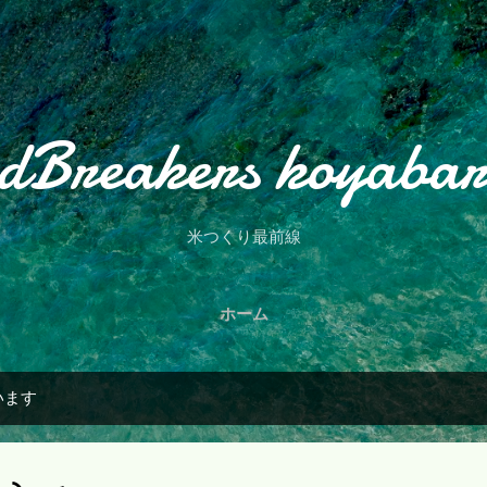
スキップしてメイン コンテンツに移動
dBreakers koyaba
米つくり最前線
ホーム
います