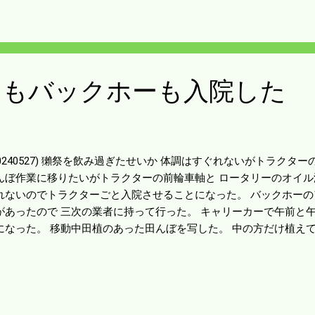
ことはないので修理はゆっくりでお願いした。
ーもバックホーも入院した
20240527) 獺祭を飲み過ぎたせいか 体調はすぐれないがトラクタ
んぼ作業に移りたいがトラクターの前輪車軸と ロータリーのオイル
れないのでトラクターごと入院させることになった。 バックホー
があったので 三次の業者に持って行った。 キャリーカーで午前と午
になった。 移動中田植のあった田んぼを写した。 中の方だけ植え
ませるのだろう。 僕の時もそうした。 昨日の賑やかさが嘘のよう。
があった。 代かきの牛の先導（つなで）は前と後ろ二人でするのだ
。 勝手に載せていいのかはわからんが イベントのことなんで問題な
入ったのを見たけど 牛はチャンと代かきをしていた。 この先もう一
きのつなでは男、田植をする早乙女は女という 常識は無くなるのか