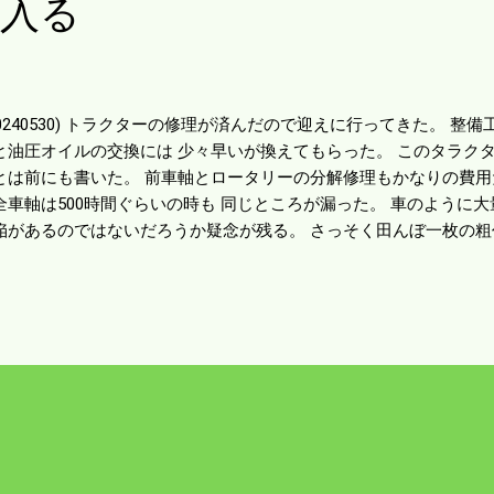
に入る
20240530) トラクターの修理が済んだので迎えに行ってきた。 整
と油圧オイルの交換には 少々早いが換えてもらった。 このタラクタ
とは前にも書いた。 前車軸とロータリーの分解修理もかなりの費用
全車軸は500時間ぐらいの時も 同じところが漏った。 車のように大
陥があるのではないだろうか疑念が残る。 さっそく田んぼ一枚の粗
的に稼働したいが朝の内から会議がある。 近所迷惑と思うが6時ご
思う。 周りは年寄りだからもっと早くても問題ないと思うが お尻
 シャクなのでこの時間にした。 田植は残り3haある。 途中交流戦
0日くらいの予定で済ますことにしてる。