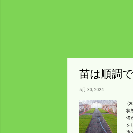
苗は順調
5月 30, 2024
(
状
備
を
市