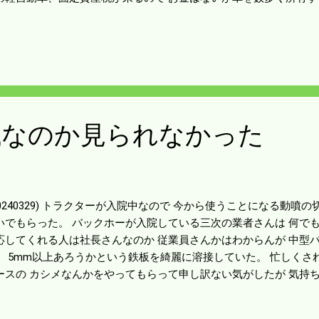
。 田植機を入れている車庫のトタンがはがれて うるさい音を立てる
理はしないといけない。 トタンを買ってきてめくれた部分にそのま
すまではこれで持ちそう。 ツバメが大きくなって今にもはみ出しそ
ないと思っていたが後ろにも小さいのがいて 5羽はいるみたい。 
。 軽のN-BANはようやく車庫入れができるだろう。 カープはどう
の成績を修めるかもしれん。 マツダスタジアムなのでTV放送は必ず
目が離せん。
械なのか見られなかった
20240329) トラクターが入院中なので 今から使うことになる動噴
いでもらった。 バックホーが入院している三次の業者さんは 何でも
応してくれる人は社長さんなのか 従業員さんかはわからんが 中型
。 5mm以上あろうかという鉄板を綺麗に溶接していた。 忙しくさ
ースの カシメなんかをやってもらって申し訳ない気がしたが 気持ち
の奥の方へホースを引っ張り込んで繋いでくれた。 圧縮空気のよう
械でやったのかは見る事ができなかった。 バックホーは忙しいので