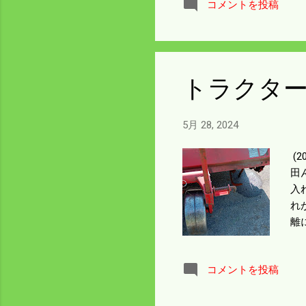
コメントを投稿
う
トラクタ
5月 28, 2024
(
田
入
れ
離
済
と
コメントを投稿
た
に
か