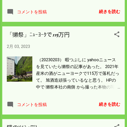
たのはパッケージが似ていて 早合点だっ
た。 左は普通にいただいている白牡丹2㍑
続きを読む
コメントを投稿
1800円。 2㍑タイプは右の2本より約300円
高いだけ。 量からして普段飲みの酒が非常
に安い。 単純計算で八反の酒が2倍という
「獺祭」ﾆｭｰﾖｰｸで115万円
ことになる。 右の山田錦は磨きが少ない分
原材料が少ないのでさらに高い。 山田錦の
2月 03, 2023
米の値段は知らんが30㎏1万ぐらいするんで
はなかろうか。 ちなみに八反は8千円もし
（20230203） 暇つぶしに yahooニュース
ない。 獺祭の瓶はないけどたしか山田錦
を見ていたら獺祭の記事があった。 2021年
55％磨きだったから 3倍くらいの値段。 昨
産米の酒がニューヨークで115万で落札だっ
日ニュースが丁度日本の農産物の輸出の話
て。 旭酒造頑張っているなと思う。 HPの
をしていた。 今や高級酒は海外、特に中国
中で 獺祭本社の南側 から撮った本物の写真
らしい。 人口13倍の国が飲んでくれると米
が載っていた。 僕のは漫画の中にあるや
余りは解消するが なんか寂しい。
つ。 僕らが撮ったのでは到底あのような絵
続きを読む
コメントを投稿
にはならん。 山田錦のコンテストでグラン
プリ賞金は３千万円だそう。 一俵どのくら
いの値段になるのかは書いてないからわか