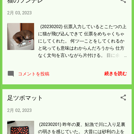
猫のツンデレ
らんが ビックリするような値段なんだろ
う。 記事を読むとグランプリは九州産の山
2月 03, 2023
田錦だった。 僕の今年の酒米の事は書いた
けど 希少価値の八反の作付けを増やすよう
(20230202) 伝票入力しているとこたつの上
JAから連絡が来た。 比和全体の作付けの中
に猫が飛び込んできて 伝票をめちゃくちゃ
で10分の1ぐらいは僕の担当になった。 山
にしてくれた。 何ツ―ことをしてくれるか
田錦の審査基準が書いてあった。 米粒が大
と叱っても意味はわからんだろうから 仕方
きくそろっていて、心白が小さく中心にあ
なく文句を言いながら片付ける。 目に余る
る事だそうだ。 要は削り（磨き）やすい形
散乱で写真は撮らなかった。 入力済の伝票
状という事。 成分もあるだろうがどうやっ
は段ボール箱に 入れておいたから助かっ
たらそんな酒米ができるんだろう。 産地を
続きを読む
コメントを投稿
た。 マウスをクリックしているとき瞳が満
守るには下手な米作りはできなくなった。
○になって 戦闘モードになった。 猫じゃら
差し向きは窒素肥料を少なくして丈夫な稲
しで遊ばんからスイッチが入ったのだろう
にすることぐらいしか 思いつかない。 ＪＡ
足ツボマット
か。 何度もこたつの上に来るので外にほっ
の担当者に聞いて作戦を立ててみよう。
ぽり出した。 しばらくすると頭が冷えたか
2月 02, 2023
落ち着いてすり寄ってきて お休みモードに
なった。 えらい変わりようだがこれも猫の
(20230201) 昨年の夏、鮎漁で川に入り足裏
面白いところ。 猫のツンデレというらしい
の弱さを感じていた。 大昔には砂利の上を