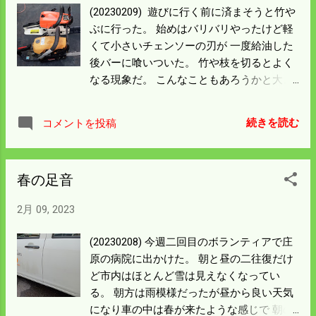
出て落とし込みの釣り方だ。 値段を見ると
(20230209) 遊びに行く前に済まそうと竹や
300円。 釣具屋さんだと二千円とかの話に
ぶに行った。 始めはバリバリやったけど軽
なるので即買いだ。 波止や磯でタイラバや
くて小さいチェンソーの刃が 一度給油した
っている動画は見ないけど そこにおったら
後バーに喰いついた。 竹や枝を切るとよく
釣れるはず。 どうやったら根がかりさせな
なる現象だ。 こんなこともあろうかと大き
いで底近くを引っ張るかという話だろう。
い奴を予備に持っていた。 竹にはこんなも
試してみる価値はあると思う。
のは必要ないが下手をしてバーが喰いつい
続きを読む
コメントを投稿
た時などに 二台あれば重宝する。 上は馬力
もあるが重さは6㎏ある。 腰以上の高い位
置を振り回すので左腕が悲鳴を上げたので
春の足音
止めた。 足元も悪く以前倒していた竹を整
理しながら歩く。 温泉にある竹踏みの上を
2月 09, 2023
歩く感じで 最後には膝まで笑ったような感
じになった。 よーく考えたらこんな状態に
(20230208) 今週二回目のボランティアで庄
なったら事故があるので いい止め時だった
原の病院に出かけた。 朝と昼の二往復だけ
と思う。 二年前 に切ったところは効果があ
ど市内はほとんど雪は見えなくなってい
って枯れている。 左の大きな木はチェンソ
る。 朝方は雨模様だったが昼から良い天気
ーが喰いつき倒せなかったが うまく枯れて
になり車の中は春が来たような感じで 朝の