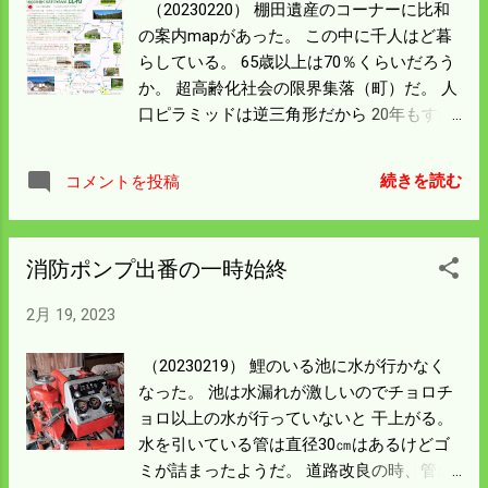
（20230220） 棚田遺産のコーナーに比和
の案内mapがあった。 この中に千人はど暮
らしている。 65歳以上は70％くらいだろう
か。 超高齢化社会の限界集落（町）だ。 人
口ピラミッドは逆三角形だから 20年もすれ
ば人口は半分以下になる。 なんでかしらん
地図を見ていたら悲しくなった。 元気でい
続きを読む
コメントを投稿
たらこの現実を目にすることになる。 日本
国がこうならんように祈ろう。
消防ポンプ出番の一時始終
2月 19, 2023
（20230219） 鯉のいる池に水が行かなく
なった。 池は水漏れが激しいのでチョロチ
ョロ以上の水が行っていないと 干上がる。
水を引いている管は直径30㎝はあるけどゴ
ミが詰まったようだ。 道路改良の時、管が