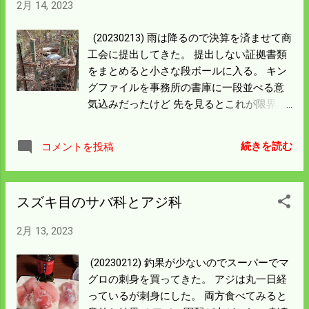
2月 14, 2023
雑誌や本類はボックスがあるので持って行
く。 裁判所でも重要書類を捨てる時代だ。
(20230213) 雨は降るので決算を済ませて商
僕に必要な紙類は最小限にしよう。
工会に提出してきた。 提出しない証拠書類
をまとめると小さな段ボールに入る。 キン
グファイルを事務所の書庫に一段並べる意
気込みだったけど 先を見るとこれが限界み
たい。 また寒くなった。 寒いと外の作業は
やりたくないが 竹藪の残りがある。 もう一
続きを読む
コメントを投稿
つ竹藪の中に箱罠が残っている。 一度は中
クラスのイノシシを獲ったが罠の外に大き
なのが 居たことがある。 それ以来学習され
スズキ目のサバ科とアジ科
てイノシシは寄り付かなくなった。 あれか
ら二年放置したら竹が突き破って出てい
2月 13, 2023
る。 竹藪が片付けば目立つので引っ張り出
したいが 周りは倒した竹や切株があって重
(20230212) 釣果が少ないのでスーパーでマ
機が近づけない。 分解して出すのが正解だ
グロの刺身を買ってきた。 アジは丸一日経
ろう。 二月末の天気の良い日に片付けよ
っているが刺身にした。 両方食べてみると
う。