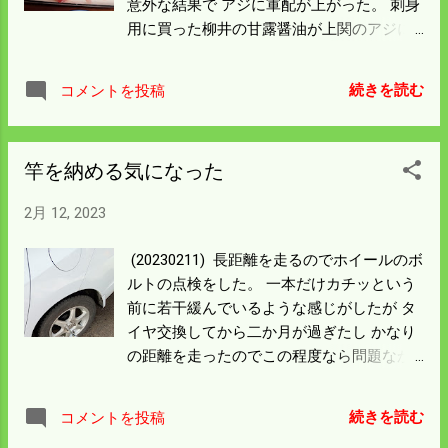
意外な結果で アジに軍配が上がった。 刺身
用に買った柳井の甘露醤油が上関のアジに
ヒットしたのかもしれん。 醤油蔵の前に醤
油を醸造する湧水があったけどコップがな
続きを読む
コメントを投稿
かったので 飲まなかった。 次は4㍑のボト
ルを持って行こう。 焼酎を割ったら最高か
も。 柳井の白壁通りに行ったのは20年以上
竿を納める気になった
前の事。 ところどころ覚えているが昔はこ
んなに人は少なくなかった。 帰り道わざわ
2月 12, 2023
ざぴゅあらいん錦という道の駅に寄った。
水流で回る石があったので驚いた。 管野ダ
(20230211) 長距離を走るのでホイールのボ
ムから道の駅に向かって北へ走ると錦川と
ルトの点検をした。 一本だけカチッという
書いてある。 この川はどこに行くんだろう
前に若干緩んでいるような感じがしたが タ
と考えていた。 岩国の錦川との関連を薄々
イヤ交換してから二か月が過ぎたし かなり
感じながら走ったけど 道の駅でようやく錦
の距離を走ったのでこの程度なら問題なか
川の上流だったことを確信した。 この後六
ろう。 上関の波止にはたくさんの人がい
日市ICへ走った。 国道187号は岩国から島
る。 波風も静かで土曜日ということもある
根県の益田に繋がっている。 今度岩国から
続きを読む
コメントを投稿
のだろう。 ここは年々人が増える人気の釣
錦町まで走れば全部走ったことになる。 来