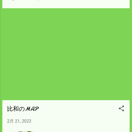
なっている。 手を加えないでこのまま自然
に消えるのを待つと 融けてなくなるのは3
月中旬以降になるだろう。 大量に溜めてお
くと利用価値があるのだが 勿体ない話だ。
資源のない国だ、もっと活用を考えるべき
だ。
比和のMAP
2月 21, 2023