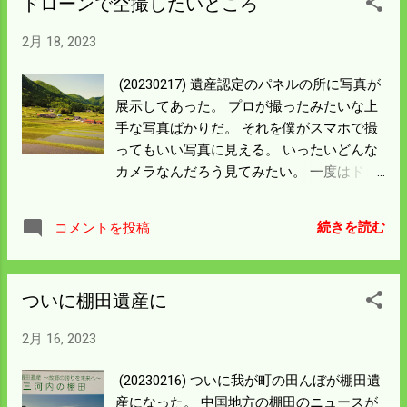
ドローンで空撮したいところ
う。 物凄く古いポンプだから部品はないと
思う。 ネットで同じ機械を探すのも面白そ
2月 18, 2023
う。 調子の良いポンプだったがスクラップ
になる大変なミスをしてしまった。 使った
(20230217) 遺産認定のパネルの所に写真が
のが確か二年前。秋までにはまた使うだろ
展示してあった。 プロが撮ったみたいな上
うという思いがあったので ドレンを開けて
手な写真ばかりだ。 それを僕がスマホで撮
排水しなかったのがアダになった。 水が入
ってもいい写真に見える。 いったいどんな
っているものは凍結防止は必須だというこ
カメラなんだろう見てみたい。 一度はドロ
とを 肝に命じよう。 一応、水は少しではあ
ーンを飛ばして僕のオリジナルを作ろうと
るが池に行くようになった。 春になったら
思う。 下の写真の真ん中あたりが廃校にな
続きを読む
コメントを投稿
本格的に通水しないと池の鯉どころの話で
った小学校がある。 一番多い時には100人
はなく その先にある田んぼの耕作ができな
位はいたんではなかろうか。 展示場所には
い。 改めて水路掃除をすることにしよう。
比和のパンフレットも置いてある。 わかり
ついに棚田遺産に
やすいからブログにも貼っておこう。
2月 16, 2023
(20230216) ついに我が町の田んぼが棚田遺
産になった。 中国地方の棚田のニュースが