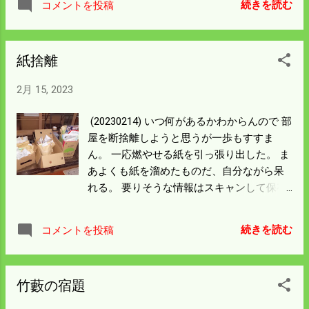
続きを読む
コメントを投稿
堆肥ではないが書類は寝かせてから提出と
いうのが 最近思うことである。 とはいって
もギリギリで済ませているようでは望みは
紙捨離
薄い。 要は余裕を持ってやれということだ
ろう。 この表示が出る時の外気温は氷点下
2月 15, 2023
になっている。 明日は路面凍結に注意ばな
らんだろう。
(20230214) いつ何があるかわからんので 部
屋を断捨離しようと思うが一歩もすすま
ん。 一応燃やせる紙を引っ張り出した。 ま
あよくも紙を溜めたものだ、自分ながら呆
れる。 要りそうな情報はスキャンして保存
するつもりだったけど どうでもよくなっ
た。 紙は重なると燃えにくい。文書類はわ
続きを読む
コメントを投稿
ざとクシャクシャにしている。 片付けられ
んのはすでに病気のレベル。 雪が止んだら
古くなった木のパレットと一緒に燃やして
竹藪の宿題
しまおう。 病気なんだけどゴミの分別は守
る変な人なので プラ系統は燃えるゴミに。