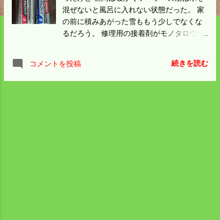
混ぜないと風呂に入れない状態だった。 家
の前に積みあがった雪ももう少しでなくな
るだろう。 修理用の接着剤がモノタロウか
ら届いた。 you tube で見たものはドバっと
塗って一件落着のような 感じだったが5千
続きを読む
コメントを投稿
円もするのでモノタロウの千円のものにし
た。 この接着剤も動画でやっていたけどか
なり強烈みたい。 割れた所にパテを塗って
表面にこの接着剤で仕上げるつもりだ。 冷
却水が行きさえすればいいわけだから 大丈
夫だと思う。 ドレンの水抜きは必須という
ことを改めて肝に命じよう。 広島県の感染
者が100人に近づきつつあるのに庄原市は3
人の感染者。 ゼロの市町も増えたが庄原市
はなかなかゼロにならない。 今日の内容を
見ると10歳以下1人、60代1人、80代1人。
ここ一週間80代の感染者が出なかったこと
はない。 3月になるとゼロになることを期