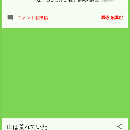
足分は賄えると思う。 コシヒカリだから普
段以上に種を薄くまくと 健苗なるし倒れに
続きを読む
コメントを投稿
くくなるという利点もある。 三月になれば
いつも見に行く 河津桜 が咲く。 昨年は少
し早すぎた。 日曜日に行くので仕方ないこ
とではある。 我が家の種籾の作業始めは河
津桜がスタートになる。
山は荒れていた