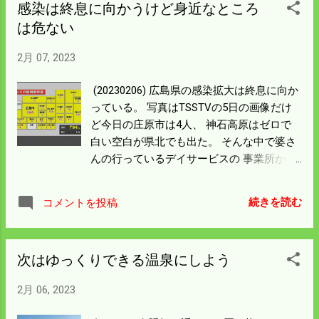
感染は終息に向かうけど身近なところ
キーなことにボールバルブはセーフで黒い
は危ない
パイプにひびが入っていた。 ボールバルブ
から左の13ｍｍに配管をするのに変な組み
2月 07, 2023
立てがしてある。 いきなりオス20→メス13
にすれば簡単だけど 20→13→10→13にして
(20230206) 広島県の感染拡大は終息に向か
いる。 工事の時に両側メスの部品がなくて
っている。 写真はTSSTVの5日の画像だけ
手もとにあるやつを 繋いで済ませたんだろ
ど今日の庄原市は4人、 神石高原はゼロで
うか。 この配管の意味はよく分からんが明
白い空白が県北でも出た。 そんな中で婆さ
日は部品を買ってきて 水を送ることにしよ
んの行っているデイサービスの 事業所から
う。 今年は薪の量が少なくて1月は大量の
感染者が出た。 昨年から2回目の事だけど
灯油を使った。 電気の使用量も通常の倍
僕は来週からアルバイトに 出ることにした
だ。 請求金額を見て3万円は飛び上がっ
続きを読む
コメントを投稿
ので一体どうなるんだろう。 アルバイトま
た。 風呂とキチンの一部・それに僕が使う
では後一週間あるからデイサービスは 再開
トイレの水は井戸を使わなかったから 水道
してくれるのを期待しよう。 事務整理も終
の請求書を見るのも恐ろしい。 来年は根性
次はゆっくりできる温泉にしよう
盤になったから竹藪の整理に取り掛からな
を入れて薪づくりをしよう。
いといけない。 今週は通院のお出かけ応援
2月 06, 2023
のボランティアが3日ある。 嫁さんとの最
後の釣りもある。 忙しい一週間になりそ