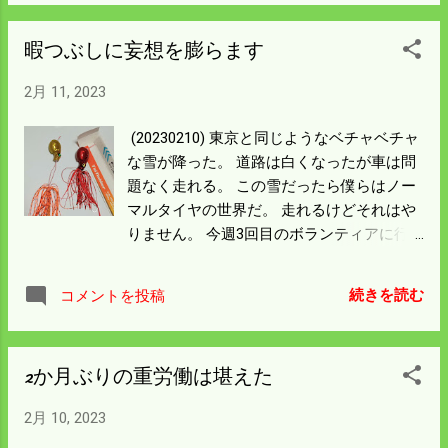
り場なんだろう。 近くの室津という道の駅
年の楽しみということにしよう。
のある波止はそれこそものすごい人だっ
暇つぶしに妄想を膨らます
た。 釣れるアジは大きくはなっているが数
が出ない。 釣っている間、潮が動かなかっ
2月 11, 2023
たことや水温が低いこともあるのあろう。
釣れないので帰る人は多いがそれ以上に入
(20230210) 東京と同じようなベチャベチャ
って来る人の方が多かった。 嫁さんと二人
な雪が降った。 道路は白くなったが車は問
で四尾は散々な結果となった。 今日をもっ
題なく走れる。 この雪だったら僕らはノー
て今シーズンの竿を納める気になってくれ
マルタイヤの世界だ。 走れるけどそれはや
たんだと思う。 島根の渡船のブログを見る
りません。 今週3回目のボランティアに行
と数は出ていないが 青物やタイの情報はあ
ってきた。 二往復目は時間がたっぷりある
った。 もう一度攻めようと思っていたけど
ので自分の車で迎えに行き 待ち時間で自分
僕も一緒に竿を納めることにしよう。
続きを読む
コメントを投稿
の買い物をした。 飯を食って三次の100円
ショップまで足を延ばして釣りコーナーを
覗く。 メインにはルアーや餌木が並ぶ。 最
2か月ぶりの重労働は堪えた
近ではタイラバが並べてある。 こんなもん
で本当に釣れるんかいと疑っていたが TVを
2月 10, 2023
見るとちゃんと釣れている。 但し船で沖に