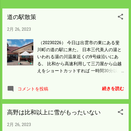
待しよう。
道の駅散策
2月 26, 2023
（20230226） 今日は出雲市の東にある斐
川町の道の駅に来た。 日本三代美人の湯と
いわれる湯の川温泉近くの9号線沿いにあ
る。 比和から高速利用して三刀屋から山越
えをショートカットすれば 一時間30分以内
に着ける。 別に山越えをしなくても斐川沿
いに走った方が 距離は長くなるが早かった
続きを読む
コメントを投稿
かも知れん。 これで島根県の道の駅はほぼ
90％は行ったような気がする。 鳥取県も9
号線だけはかなり北東の方まで足を延ばし
高野は比和以上に雪がもったいない
た。 逆に瀬戸内海方面はしまなみ海道や瀬
戸内大橋周辺しか知らない。 来年はそちら
2月 26, 2023
方面に軸足を移そうと思う。