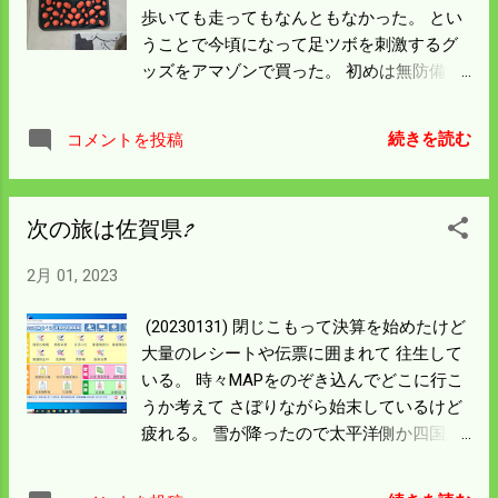
がまんざらでもない。
歩いても走ってもなんともなかった。 とい
うことで今頃になって足ツボを刺激するグ
ッズをアマゾンで買った。 初めは無防備で
乗っかりわおーという感じだった。 刺さる
ような痛みではないが強烈な鈍痛で思わず
続きを読む
コメントを投稿
笑いが出た。 人間想定外のことがあれば笑
うんだと思った。 嫁さんは知らずに一番と
がったところに乗っかり飛び上がってい
次の旅は佐賀県?
た。 僕の足裏は今では慣れてきて痛みは快
感になりつつある。 足裏には健康のツボは
2月 01, 2023
たくさんあるという。 体のどこかがよくな
っていることを期待しよう。
(20230131) 閉じこもって決算を始めたけど
大量のレシートや伝票に囲まれて 往生して
いる。 時々MAPをのぞき込んでどこに行こ
うか考えて さぼりながら始末しているけど
疲れる。 雪が降ったので太平洋側か四国九
州しか行けない。 四国の外周は走破した。
九州の佐賀県は高速道路を走っただけで観