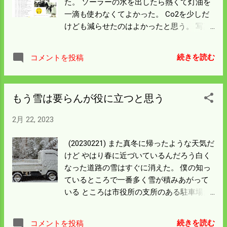
た。 ソーラーの水を出したら熱くて灯油を
年間賄えそうだ。 ナメコに使う大木を3本
一滴も使わなくてよかった。 Co2を少しだ
倒した。 今回はあんまり裂けないで斜面に
けども減らせたのはよかったと思う。 写真
倒すことはできたけど バックホーがないと
はガス屋さんが計量に来て配布した戦後の
持ち帰るサイズに切ることができない。 僕
比和の歴史。 経営者が代替わりしてこんな
らが切れるのはこのぐらいのサイズが限界
続きを読む
コメントを投稿
読みものを出すようになった。 印刷物を写
だ。 つくづく危ない仕事だと感じた。 キノ
真に撮っているので見にくいのは申し訳な
コ栽培には一本あれば十分だ。 残りは薪に
い。 1950（昭和25）年の戦後初の国勢調査
すれば杉もあるから今年の秋は楽ができそ
もう雪は要らんが役に立つと思う
に目が行った。 世帯数1000戸、人口5千人
う。
とある。 右下の令和4年人口が1200人、65
2月 22, 2023
才以上が56.3％とある。 僕の単純予想より
10年早く人口は半分になる。 「どうする」
(20230221) また真冬に帰ったような天気だ
の見出しの意味が分かったような気がし
けど やはり春に近づいているんだろう白く
た。
なった道路の雪はすぐに消えた。 僕の知っ
ているところで一番多く雪が積みあがって
いる ところは市役所の支所のある駐車場だ
ろう。 博物館もあったりしてかなり広いの
で 寄せ集めた雪は高い所では5ｍくらいに
続きを読む
コメントを投稿