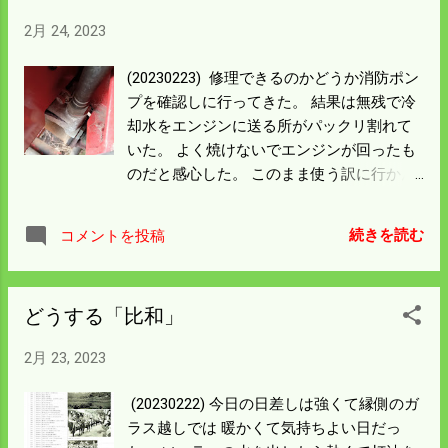
2月 24, 2023
(20230223) 修理できるのかどうか消防ポン
プを確認しに行ってきた。 結果は無残で冷
却水をエンジンに送る所がパックリ割れて
いた。 よく焼けないでエンジンが回ったも
のだと感心した。 このまま使う訳に行かん
のでネットを見ていたら 溶接しないで固め
るという接着剤があった。 大きな穴には葉
続きを読む
コメントを投稿
っぱを蓋にしてその上からまるごと塗って
接着していた。 熱に強くてドリルでも穴は
空かないという映像だった。 本当なら大助
どうする「比和」
かりだ。もっと調べてみよう。 キノコ栽培
の木を切ろうと山に入った。 今年は重い雪
2月 23, 2023
が降ったので倒木があって なかなか現場に
行けなかった。 雪も30cmくらいあって運搬
(20230222) 今日の日差しは強くて縁側のガ
車はここまで。 大きな杉の木も折れてい
ラス越しでは 暖かくて気持ちよい日だっ
る。 今年の薪は折れた杉を集めるだけで一