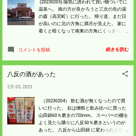
(20230205) 陽気に誘われて買い物ついでに
う。
温泉へ。 南の方が良かろうと三次の先の湯
の森（高宮町）に行った。 帰り道、まだ日
が高いのに北の方角に満月が見えた。 家に
着くと暗くなって南東の方角にくっきりよ
く見えた。 ちゃんと地球がまわっているの
が実感できた。 湯の森は大きな施設だが風
続きを読む
コメントを投稿
呂が小さくて休憩施設も狭かった。 田舎だ
が広島県の真ん中のようなところで お客さ
んは多かった。 サウナもあったけどとても
八反の酒があった
入れそうな雰囲気ではなかった。 小さい子
連れも多く風呂も休憩室も賑やかで 全然ゆ
2月 05, 2023
っくりできなかった。 僕はどこの温泉に行
こうと片道50km程度は走る。 次は湯の森は
（20230204） 飲む酒が無くなったので買
やめてゆっくりできる所にしようと思う。
いに行った。 右は獺祭と飲み比べに買った
山田錦60％磨きの720mm。 スーパーの棚を
よく見たら隣りに八反50％磨きというのが
あった。 八反から山田錦 に変わったと思っ