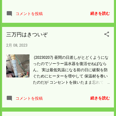
いる。 あの時は二台目を持って行き切り刻
厚着のままでは汗をかいた。 帰ると家の周
んで救出した覚えがある。 ところどころ新
りは一面白いので春は当分先のように見え
しい竹が生えているので切っておいた。 足
続きを読む
コメントを投稿
るけど 日差しは強さを増している。 竹藪の
元の竹も腐って歩きやすくなっている。 次
前は真冬の感じで行く気がしないが 雪の厚
に生えてきても対応は簡単だ。 こうやって
みは確実に浅くなっている。 もう一回嫁さ
竹の陣地を減らしていくのはよい作戦だと
三万円はきついぞ
んの釣りに付き合おうと思うので それまで
思う。 竹が雪の重みで傾いているから刃を
には片付けよう。 一番日当たりの良い所の
入れるだけで裂けていく。 この田んぼの真
2月 08, 2023
田んぼの畔は土が見えてきた。 もう二・三
ん中ぐらいが目標だった。 燃料もう一杯ぐ
回雪が降っては消え着実に春に向かうだろ
らいあれば川岸まで済んで 向こう側の山が
(20230207) 昼間の日差しがとどくようにな
う。 週末の天気はどうなんだろう。 悪けれ
綺麗に見えるようになる。 右の僕の田んぼ
ったのでソーラー温水器を復活せねばなら
ば温泉に切り替える。
は陽当たりもよくなった。 おそらく米1袋
ん。 実は最低気温になる前の日に破裂を防
位は増収できそうだから日当は稼いだ計算
ぐためにヒーターを増やして 保温材を巻い
になる。 だけど当分体がいうことを聞きそ
たのだが コンセントを抜いたまま忘れてし
うにない。 今年の分は今月中の完了を目指
まった。 -8度くらいになったのでてきめん
そう。
破裂した。 寒くて配管をする気にならんの
続きを読む
コメントを投稿
でポンプの電源を抜いたまま放置してい
た。 僕の家は水道と井戸の二重構造でたち
まち困ることはないようにしてある。 ラッ