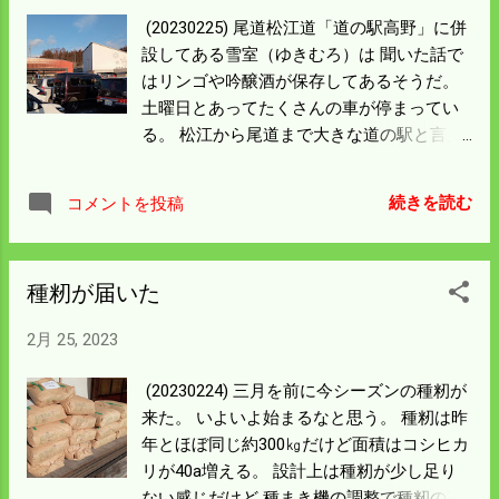
(20230225) 尾道松江道「道の駅高野」に併
設してある雪室（ゆきむろ）は 聞いた話で
はリンゴや吟醸酒が保存してあるそうだ。
土曜日とあってたくさんの車が停まってい
る。 松江から尾道まで大きな道の駅と言え
ばここの他に世羅と 島根県の吉田町（たた
らば壱番）だろう。 宍道湖の近くにPAがあ
続きを読む
コメントを投稿
るがあそこは少しこじんまりしている。 高
野の雪室はどんな管理をされているかは知
らんが 夏の冷房にも使ったら電気代の高騰
種籾が届いた
する今なら 素晴らしいアイデアだと思うが
どうなんだろう。 初めから地下を繋げるよ
2月 25, 2023
うな空間が作っていないとダメだろう。 高
野は比和より1.5倍の雪が降る。 高野の雪も
(20230224) 三月を前に今シーズンの種籾が
もったいないと思う。
来た。 いよいよ始まるなと思う。 種籾は昨
年とほぼ同じ約300㎏だけど面積はコシヒカ
リが40a増える。 設計上は種籾が少し足り
ない感じだけど 種まき機の調整で種籾の不