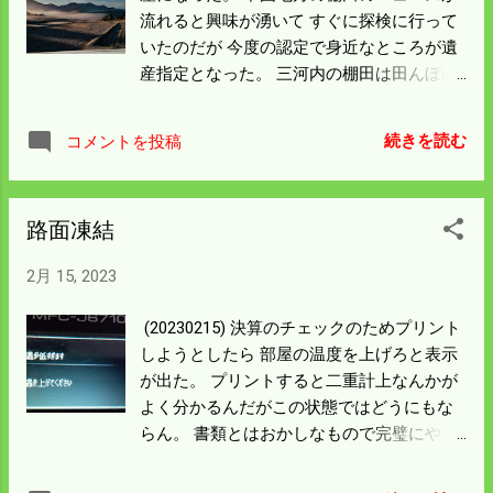
流れると興味が湧いて すぐに探検に行って
いたのだが 今度の認定で身近なところが遺
産指定となった。 三河内の棚田は田んぼの
区画整理はできているし 道路も二車線が通
っている恵まれた棚田と思う。 僕が今まで
続きを読む
コメントを投稿
見た所は棚田に着くまで 道路事情も悪かっ
た。 噂では底なし沼のような田んぼもある
らしいが 面積も広く棚田としてはAクラス
路面凍結
だ。 どうしてこういう地形になったのかは
たたら製鉄にあるとのこと。 砂鉄を掘るた
2月 15, 2023
めに山を削りその後を田んぼにしているら
しい。 僕らの田んぼとは土質も違うし石も
(20230215) 決算のチェックのためプリント
出てこない 羨ましい田んぼではあるが 水源
しようとしたら 部屋の温度を上げろと表示
が乏しいのが欠点になる。 棚田の管理には
が出た。 プリントすると二重計上なんかが
僕らの何倍もの労力が必要だ。 農家はご多
よく分かるんだがこの状態ではどうにもな
分に漏れず高齢化している。 どこまで頑張
らん。 書類とはおかしなもので完璧にやっ
れるか農家以外の応援が必要だろう。
たと思っても 済ませて積んだものを前にあ
れこれしているハッと気づくことがある。