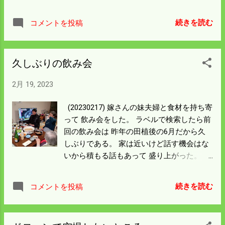
大きければ掃除の必要はないと 思ったのだ
ろうか竹の棒を突っ込むような構造になっ
続きを読む
コメントを投稿
ていない。 仕方なく消防ポンプの出番だけ
どエンジンかかからない。 一年以上不動だ
から混合燃料も腐っているだろう。 バッテ
久しぶりの飲み会
リーも完全には上がってはいないがセルが
回らん。 ドレンを開けるのを忘れていた。
2月 19, 2023
凍結して真空ポンプが壊れているかも知れ
んが まずはエンジンをかけてみる。 エンジ
(20230217) 嫁さんの妹夫婦と食材を持ち寄
ンはシュルシュルバリンという感じで一発
って 飲み会をした。 ラベルで検索したら前
でかかった。 最近の2サイクルオイルは2年
回の飲み会は 昨年の田植後の6月だから久
くらいでは腐らんらしい。 水は順調に吸い
しぶりである。 家は近いけど話す機会はな
上げ筒先に送ってはいるが本体の水漏れが
いから積もる話もあって 盛り上がった。 次
激しい。 見るとエンジンへ冷却の水を送る
は田植後の6月になるだろう。 3月になれば
途中が割れている。 エンジン本体は無事で
忙しくなる。 体を動かして冬眠から目を覚
も冷却水が回らんから危ないとは思ったけ
続きを読む
コメントを投稿
ますことにしよう。
ど 燃料を使い切るため長い時間回したが エ
ンジンは順調に回って焼き付きはしなかっ
た。 水の勢いだけで冷却していたんだろ