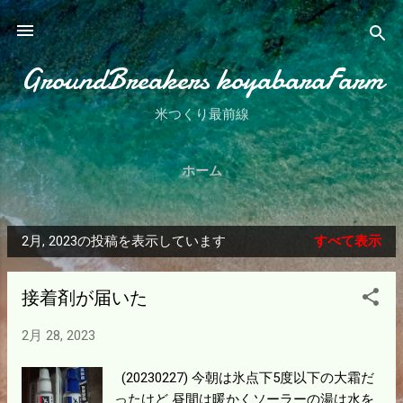
スキップしてメイン コンテンツに移動
GroundBreakers koyabaraFarm
米つくり最前線
ホーム
2月, 2023の投稿を表示しています
すべて表示
投
稿
接着剤が届いた
2月 28, 2023
(20230227) 今朝は氷点下5度以下の大霜だ
ったけど 昼間は暖かくソーラーの湯は水を