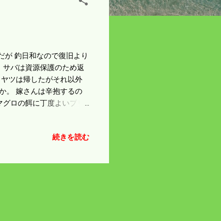
んだが 釣日和なので復旧より
 サバは資源保護のため返
るヤツは帰したがそれ以外
か。 嫁さんは辛抱するの
マグロの餌に丁度よいブリ
のビックサイズが食いつい
ケーソン潜り込まれて針のチ
続きを読む
くなればなったで食いついて
度かけたら 沖に解放して
いて思い出せば今シーズン
ばその通りだ。 イカの情報
夕方のなってもまだ余裕はあ
で沖に向かって投げるのは
まってきた。 来シーズン