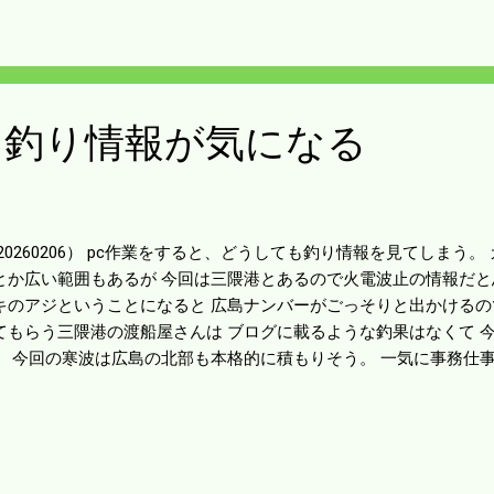
と思うので止めたが そういう仕組みなんだと理解できた。 コンバ
テリーは弱りまくっている。 全部新品は財布に堪える。 今年いっ
も釣り情報が気になる
20260206） pc作業をすると、どうしても釣り情報を見てしまう
とか広い範囲もあるが 今回は三隈港とあるので火電波止の情報だと
キのアジということになると 広島ナンバーがごっそりと出かけるの
てもらう三隈港の渡船屋さんは ブログに載るような釣果はなくて 
。 今回の寒波は広島の北部も本格的に積もりそう。 一気に事務仕