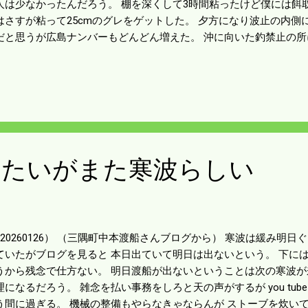
人は少なかったんだろう。 棚を深くして3時間粘ったけど僕には餌
はさすが粘って25cmのグレをゲットした。 夕方になり波止の内側
だと思うが広島ナンバーもどんどん増えた。 沖に向いた釣禁止の所
とがあるので人のことはいえないが 広島人でないことを祈ろう。
きたいがまた寒波らしい
20260126） （三隅町中本渡船さんブログから） 寒波は緩み明日
ていたがブログを見ると 本日出ていて明日は出ないという。 下には
うから残念で仕方ない。 明日渡船が出ないということは次の寒波が
理になるだろう。 雑念を払い事務をしろと天の声がするが you tu
う間に過ぎる。 機械の整備もやらなきゃならんが ストーブを炊いて