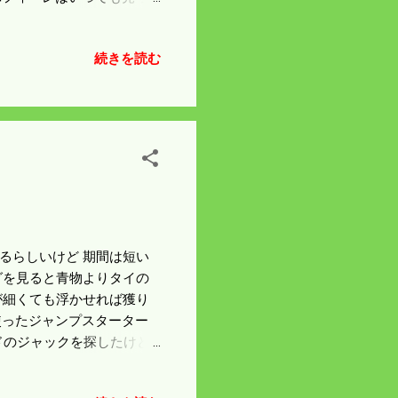
ればそれに対応した準備を
続きを読む
するらしいけど 期間は短い
グを見ると青物よりタイの
が細くても浮かせれば獲り
使ったジャンプスターター
ドのジャックを探したけど
ホ用のUSBしかないので突っ
が点滅した。 満充電はイカ