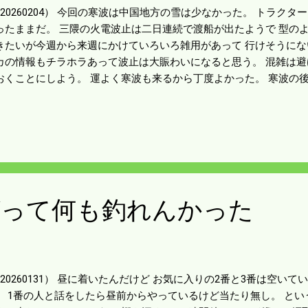
20260204） 今回の寒波は中国地方の雪は少なかった。 トラク
ったままだ。 三隈の火電波止は二日連続で渡船が出たようで 型の
きたいが今週から来週にかけていろいろ雑用があって 行けそうにな
カの情報もチラホラあって波止は大賑わいになると思う。 混雑は
おくことにしよう。 運よく寒波も来るから丁度よかった。 寒波の
は冷たくなる。 確定申告の準備を始めよう。
がって何も釣れんかった
20260131） 昼に着いたんだけど お気に入りの2番と3番は空いて
。 1番の人と話をしたら昼前からやっているけど当たり無し。 とい