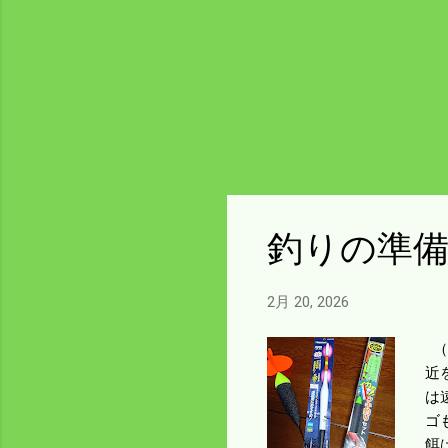
は
取
釣りの準
2月 20, 2026
（
近
は
ゴ
餌