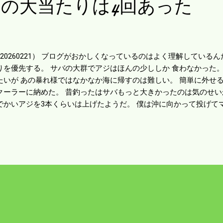
の大当たりは4回あった
20260221） ブログがおかしくなっているのはよく理解している
りを優先する。 サバの大群でアジはほんの少ししか 食わなかった。
たいが あの暴れ様ではなかなか海に帰すのは難しい。 簡単に外せ
クーラーに納めた。 昔釣ったはサバもっと大きかったのは気のせい
でかいアジを3本くらいは上げたようだ。 僕は沖に向かって投げて
幼魚を一発目に 釣り上げた。 幸先良いと感じて粘ったら 前回以上
。 ハリスは5号にアップしていたのでやりとりを楽しんだが 結局
トが切れた。 7号ハリスならもっと強引にいけたかもしれんが 太
れなくなるので その辺の塩梅は難しいところだ。 反省点を言えば一
らせればいいんだろうが 未熟者にはそんな余裕はない。 これを書
大当たりは4回ほどあった。 今になって思えば下手くそと言われれ
あったりして日本海の波止は釣り人が一杯だ。 三隅の火電波止は
た。 アジやイカの情報があればもっと増えるんだろう。 長い波止
から夕方まで僕一人だった。 今シーズンもっとやりたいが日程が詰