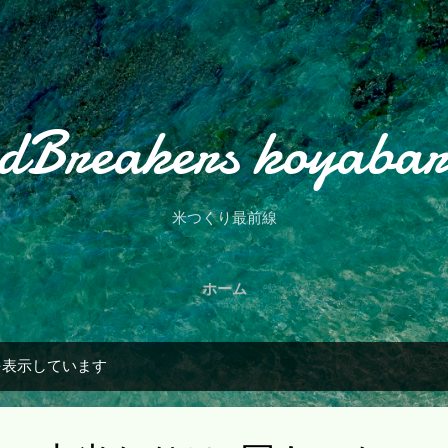
スキップしてメイン コンテンツに移動
dBreakers koyaba
米つくり最前線
ホーム
を表示しています