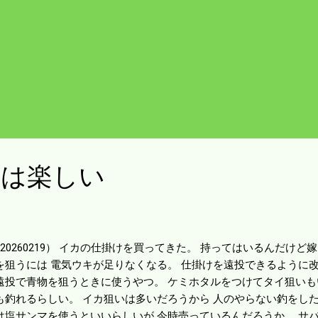
万全の体制で釣りに取り組もう。 ブログを書いても見てもらえなけ
り組むことにする。
備は楽しい
20260219） イカの仕掛けを買ってきた。 持ってはいるんだけど
を狙うには 電気ウキが足りなくなる。 仕掛けを遠投できるように改
遠投で青物を狙うときに使うやつ。 ケミホタルをつけてタイ狙いも
も釣れるらしい。 イカ狙いは多いだろうから 人のやらない釣をし
は塩サンマを使うといいらしいが 今時売っているんだろうか。 サ