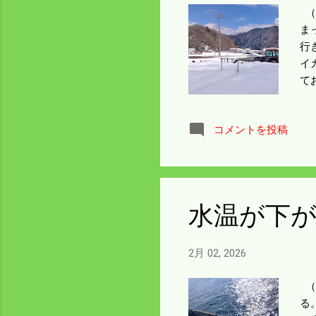
（
ま
行
イ
て
海
コメントを投稿
水温が下
2月 02, 2026
（
る