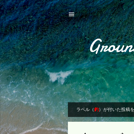
Groun
ラベル（
釣
）が付いた投稿
投
稿