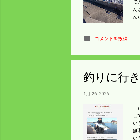
で
ん
ん
こ
コメントを投稿
釣りに行
1月 26, 2026
（
し
い
無
い