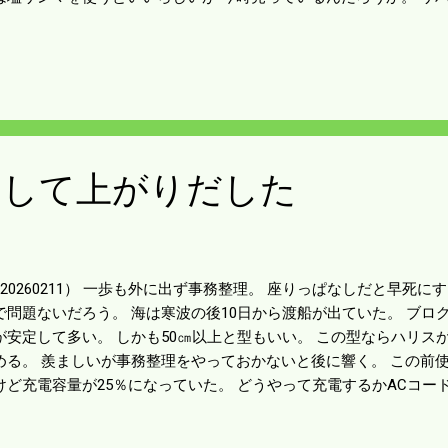
いるから 僕はサバでやってみようと思う。 何を釣りに行くか決ま
よう。
定して上がりだした
20260211） 一歩も外に出ず事務整理。 座りっぱなしだと早死に
で問題ないだろう。 海は寒波の後10日から渡船が出ていた。 ブロ
が安定して多い。 しかも50㎝以上と型もいい。 この型ならハリス
める。 羨ましいが事務整理をやっておかないと後に響く。 この前
けど充電容量が25％になっていた。 どうやって充電するかACコー
こにもない。 下の左側にIN-DCとUSB-Cがあった。 あるのはスマ
んだ。 なかなか充電があがらんかったけど 半日以上してたら100％