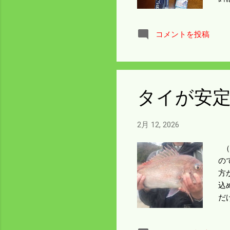
て
し
コメントを投稿
タイが安
2月 12, 2026
（
の
方
込
だ
ど
込