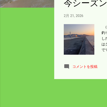
今シーズン
2月 21, 2026
（
釣
し
は
で
の
た
コメントを投稿
モ
く
走
の
が
っ
昼