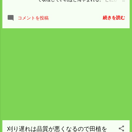
天気も下り坂だ。 ストーブでも焚けば下が
成長が早い。 傘が開いて三日も経てば茶色
るかも知れん。 縁側に持ち上げるだけでも
く変色して傷んでしまう。 写真全面がナメ
大変苦労した。 今年の酒米の籾摺りは大失
続きを読む
コメントを投稿
コ菌を植えたところだが ほとんどの榾木に
敗になった。
ナラタケが生えて採り遅れになった。 今で
は辺り一面に白い胞子をバラまいている。
木を腐らせる最強の菌らしくて 最近流行の
ナラ枯れの木にも生えるらしい。 ナメコは
団地の一角に二本ほど生き残っている。 早
く大きくなったものは昨日食べたが 残りは
小指の先ぐらいになってきた。 もう三日も
すれば親指くらいにはなって食べごろにな
る。 今年はナメコ長者になるはずだったが
ナラタケにおき換わってしまった。 もう一
度ナメコ菌を植えて再度挑戦してみよう。
ナメコは生の木でもよいが シイタケは秋に
切って春に植える。 米が済んだら山に入ろ
うと思う。
刈り遅れは品質が悪くなるので田植を