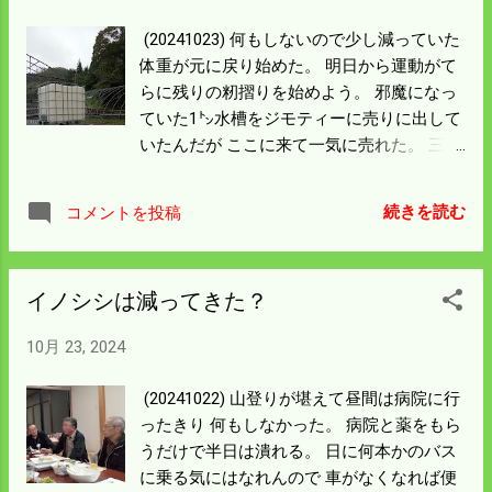
(20241023) 何もしないので少し減っていた
体重が元に戻り始めた。 明日から運動がて
らに残りの籾摺りを始めよう。 邪魔になっ
ていた1㌧水槽をジモティーに売りに出して
いたんだが ここに来て一気に売れた。 三千
円という手ごろな値段もあるんだと思うが
季節的なこともあるんだろうか。 春の育苗
続きを読む
コメントを投稿
時に水を溜めて散水すればいいと思い 大昔
に買っていたんだが 嫁さんが水を溜めるめ
ようなめんどくさいことは嫌だということ
イノシシは減ってきた？
で 早く処分しろとご下命が下った。 不要と
なれば邪魔になってしょうがなかったが 処
10月 23, 2024
分出来たので万々歳だ。 ダメになった機械
もたくさんある。 順次処分して身軽になろ
(20241022) 山登りが堪えて昼間は病院に行
う。
ったきり 何もしなかった。 病院と薬をもら
うだけで半日は潰れる。 日に何本かのバス
に乗る気にはなれんので 車がなくなれば便