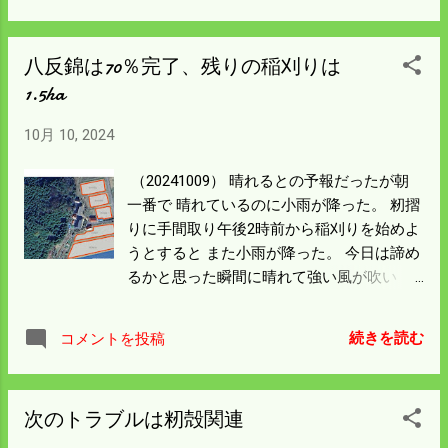
ている。 籾殻運搬の修理部品が来てもここ
を綺麗にしないと 使えない。 今シーズンは
八反錦は70％完了、残りの稲刈りは
このまま籾殻を処理しながら やることにし
1.5ha
よう。 日が落ちると急に寒くなる。 バイク
に乗るには長袖のつなぎ服一枚では とても
10月 10, 2024
走れんようになった。 最低気温が10℃を下
回ると一斉にキノコが発芽して ナバの季節
（20241009） 晴れるとの予報だったが朝
になる。 山に登ってまで探しはしないが 足
一番で 晴れているのに小雨が降った。 籾摺
元に生えるシメジが気になってきた。 ずい
りに手間取り午後2時前から稲刈りを始めよ
ぶん昔だが10月10日にオオハギ（ホンシメ
うとすると また小雨が降った。 今日は諦め
ジ）の シロ（群生したところ）に当たった
るかと思った瞬間に晴れて強い風が吹い
ことがある。 市場に出せば数万円は確実な
た。 風が吹くと乾きが早いので稲刈りを始
ほどの量があった。 場所は知っているが急
めた。 日誌をつけて見ると午後二時過ぎか
斜面を登り切らないといけない。 昔のこと
続きを読む
コメントを投稿
ら日没までの 3時間余りでも40aを刈ってい
を思えば温暖化でナバの時期も遅れてと思
た。 乾燥機に入れると水分28％が出た。 雨
われる。 今から行っても十分間に合うだろ
続きの籾殻自体が吸っている水分で 中の米
う。 島根半島の歩いて行く釣り場 のことを
次のトラブルは籾殻関連
は22％ぐらいと思われる。 こんな時は燃料
思えばずいぶん近い。 一度登ってみること
ばかり食って効率がすこぶる悪いが 稲刈り