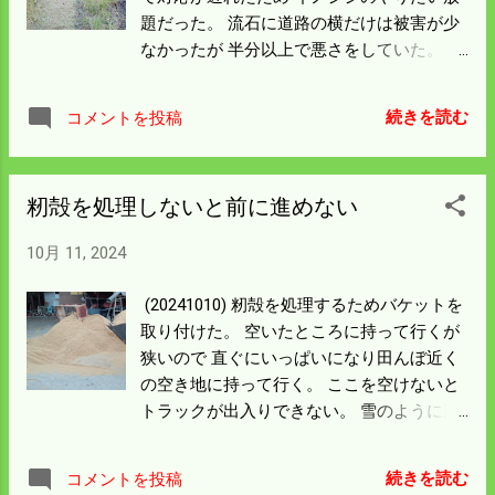
掛かり午後3時頃から始まる 神さんがお旅
になるんだろう。 高野道の駅情報を調べて
題だった。 流石に道路の横だけは被害が少
に出るまでにはお宮に参ることができるだ
みよう。
なかったが 半分以上で悪さをしていた。 コ
ろう。 お旅では祖先が 御幣 を奉納してい
ンバイントラブル続出で刈り取り面積は30a
るので 我が家の役割となっている。 明日は
余りだったが 半日かかってしまった。 残り
お祭りの日だが稲刈りと米の出荷もあった
続きを読む
コメントを投稿
面積は90a。二日に分けてやるつもりだけど
りして 超多忙になりそう。 お祭りの飲み会
明日は祭りの準備があって明後日は祭礼が
は後日改めてすることにした。
ある。 準備の日は早く済むので刈り取りは
籾殻を処理しないと前に進めない
できるが 祭礼は午後になるので刈り取りが
できるかは。 微妙な感じになる。 予報を見
10月 11, 2024
ると火曜から雨になる。 日曜日に刈り取り
だけは何とか済ませたい。 行き当たりばっ
(20241010) 籾殻を処理するためバケットを
たりでやって見よう。
取り付けた。 空いたところに持って行くが
狭いので 直ぐにいっぱいになり田んぼ近く
の空き地に持って行く。 ここを空けないと
トラックが出入りできない。 雪のように重
くはないが道路を走って行くので 処理の時
間がかかってしょうがない。 稲刈りは残り
続きを読む
コメントを投稿
1.3haになったが 籾摺りは2.0haくらい残っ