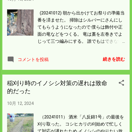
12％ぐらいにしかならない。 他の品種は平
年並みになったから この不作はチョッピリ
(20241012) 朝から出かけてお祭りの準備当
しか影響はない。 刈り終わりの運転時間は
番を済ませた。 掃除はシルバーにさんにし
639hr、刈り始めは580hrで 今年の使用時間
てもらうようになったので 僕らは飾付や正
は59hrとなった。 調べると 昨年は56hr 、一
面の竜などをつくる。 竜は藁を左巻きでよ
昨年は81hrだった。 稲刈りの千秋楽は同じ
じって三つ編みにする。 誰でもはできない
13日になった。 昨年は段取りが上手くなっ
作業で 僕はいつも手伝うのだが未だに一人
たとか書いているが 今年はコンバイントラ
では作ることができない。 手前は日露戦争
ブルの影響で時間が増えたような気がす
続きを読む
コメントを投稿
で戦死した前垣善之助の石碑。 GoogleMap
る。 今年の太鼓たたきはかろうじて4人を
に載っていたので昨年気が付いた。 今日は
確保できたらしい。 数年間はやれるがこの
小さい乾燥機しか空いていなかったので
先は全く見通しが立たない。 氏子も激減し
稲刈り時のイノシシ対策の遅れは致命
0.4ha を余裕で稲刈りを済ませた。 集落内
ている。 この先お祭りも考えなければなら
的だった
ではここしか稲が立っているとこはない。
んことになるだろう。 晩飯はお祭りの日な
ポツンと一軒家状態だ。 毎年この辺りの田
のでお寿司やご馳走を作ってもらった。 更
10月 12, 2024
んぼが 千秋楽 となって お祭りと重なる。
にうれしいのは冷え込んだことで ハタケシ
残った田んぼ二枚は長方形で 時間のかかる
メジが生えていた。 昨年は 10月13日 には
（20241011） 酒米「八反錦1号」の最後を
外周は済ませておいた。 面積は0.5ha くら
二回目を収穫している。 早速ナバスープに
刈り取った。 コシヒカリの刈始めで忙しく
いにはなると思うが 明日は午前中から取り
していただいた。 今年のナバはどんなこと
て対応が遅れたため イノシシのやりたい放