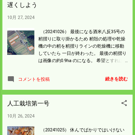
遅くしよう
10月 27, 2024
（20241026） 最後になる酒米八反35号の
籾摺りに取り掛かるため 籾殻の処理や乾燥
機の中の籾を籾摺りラインの乾燥機に移動
していたら 一日が終わった。 最後の籾摺り
は画像の約0.9ha のになる。 希望とすれば
反当八俵出来で、米袋にすると140袋は欲し
い所。 お祭りの前の日から二日間で刈り取
続きを読む
コメントを投稿
ったのだが あまりにも早く終わった。 実感
としては七俵出来だと思う。 35号全部の単
純計算で9俵少ないと思うが コシヒカリや
人工栽培第一号
酒米の八反錦が計画通り八俵近かったので
35号だけが少ないことになっても 面積から
10月 26, 2024
して落胆するほどのことではない。 明日か
ら籾摺りに取り掛かるが 一日に100袋以上
（20241025） 休んでばかりではいけない
になるのは体の負担が大きい。 三日ぐらい