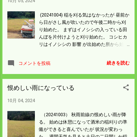
10月 05, 2024
った。 4％余りの水分差を均等にするには
く乾燥できたと思う。 二日間余計な手間が
時間をかけて 籾どおしが水分を引っ張り合
かかった。 今一度刈り過ぎは禁物と頭に叩
(20241004) 稲を刈る気はなかったが 昼前か
う乾燥をするしかない。 当分43石乾燥機は
き込もう。
ら日がさし風が吹いたので午後二時から刈
使えなくなった。 稲刈りばかり進んでも籾
り始めた。 まずはイノシシの入っている田
摺りがついて行かない。 刈り過ぎは絶対や
んぼを片付けようと刈り始めた。 コシヒカ
ってはいけないことは理解していたが うっ
リはイノシシの 影響 が出始めた所から始め
かりしていた。 35石乾燥機はコンバインの
たので 勝ったような気持ちになったがここ
グレンタンク6杯が 限界ということを肝に
は敗戦気分だ。 イノシシが入ったのは確認
命じよう。
続きを読む
コメントを投稿
していて 道路から見る大したこと事はない
とように見える。 いざ刈り進んで反対から
見ると大変なことになっている。 田んぼ三
恨めしい雨になっている
分の一は刈れない状態だった。 穂が付いて
いるのが見えるのだが 踏み込んでいるので
10月 04, 2024
藁の引き起こしができない。 いつものパタ
ーンでコンバイントラブルになった。 こん
（20241003） 秋雨前線の恨めしい雨が降
なことは今までもあったので ある程度の覚
る。 始めは休憩になって酒米の稲刈りの準
悟はできていたが今更ながら悔しい。 立っ
備ができると喜んでいたが 状況が変わっ
ている稲はイノシシがくわえて 穂は付いて
た。 週間天気を見ると土日の二日間しか稲