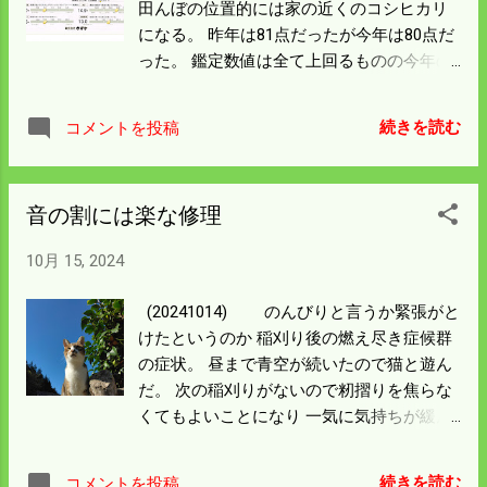
田んぼの位置的には家の近くのコシヒカリ
でしかも送料無料だった。 何もかも物価が
になる。 昨年は81点だったが今年は80点だ
上がっているのに安く買えるのは 嬉しいこ
った。 鑑定数値は全て上回るものの今年の
とだが不安が残る。 Temuでもいろんなもの
点数が下がったのは 刈り遅れのことが響い
を買う。 安物を買って国が滅んではいかん
たのかもしれん。 ゴールドのステッカーが
ので たまには本物を買うことにしよう。
続きを読む
コメントを投稿
もらえるので 早速交付を申請しておいた。
データが出来たらブログに貼り付けること
にしよう。 僕らは毎日同じコメを食べるの
音の割には楽な修理
で食味の良し悪しはわからない。 一応ゴー
ルドということでどこに出しても恥ずかし
10月 15, 2024
くないことが 証明されて安心した。 コシヒ
カリは寒い所で作るのがよいというのは定
(20241014) のんびりと言うか緊張がと
説だが 僕の所の標高400ｍは温暖化で危な
けたというのか 稲刈り後の燃え尽き症候群
くなった。 当分は大丈夫だろうが 対策をし
の症状。 昼まで青空が続いたので猫と遊ん
ないと食味が守れなくなる懸念がある。 投
だ。 次の稲刈りがないので籾摺りを焦らな
入する肥料や資材は買えるが温暖化はどう
くてもよいことになり 一気に気持ちが緩ん
にもならん。 田植をさらに遅くする方法も
だ。 籾殻をトラクターで運んで、いざ籾摺
よさそう。 リタイヤまでの残り二年はいろ
りをしようとすると 乾燥していたはずの籾
いろ試してみよう。
続きを読む
コメントを投稿