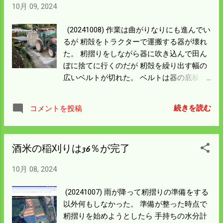
にしよう。
10月 09, 2024
優先なので仕方ない。 酒米の八反錦の作業
進捗は70％を越えた。 残った田んぼは5枚
(20241008) 作業は曲がりなりにも進んでい
になった。 面積が60aは一日で刈り取りは
るが 籾殻をトラクターで運搬する器が壊れ
できるが 乾燥機一台では間に合わないので
た。 籾摺りをしながら器に吹き込んで田ん
二日で済ませることにする。 次の品種の八
ぼに捨てに行くのだが 籾殻を繰り出す幅の
反35号を合わせると残り面積は1.5haになっ
広いベルトが切れた。 ベルトは器の底板を
た。 明日は米の出荷があるし籾摺りもあ
兼ねるので器はまったく機能を失った。 こ
る。 焦っては大失敗になることが多いので
の器で約0.2ha 分の籾殻が運搬できる。 部
余裕を持って作業を進めよう。
続きを読む
コメントを投稿
品は交換できるというが かなり難しそう。
部品が来るまで籾摺りをしないで待つわけ
にはいかない。 試験的に籾摺りをしてみた
酒米の稲刈りは36％が完了
が広範囲に飛び過ぎる。 右側にトラックが
通る通路を確保するため簡単な壁を作っ
10月 08, 2024
た。 溜まったところでトラクターを使い 空
いたところに積み上げながら 当分やるんだ
(20241007) 雨が降って籾摺りの準備をする
けど後始末が大変になる。 広い田んぼが近
以外何もしなかった。 準備が整った時点で
くにあればそこまで飛ばして焼く手もある
籾摺りを始めようとしたら 手持ちの水分計
が 僕の所ではできない。 後始末には捨てる