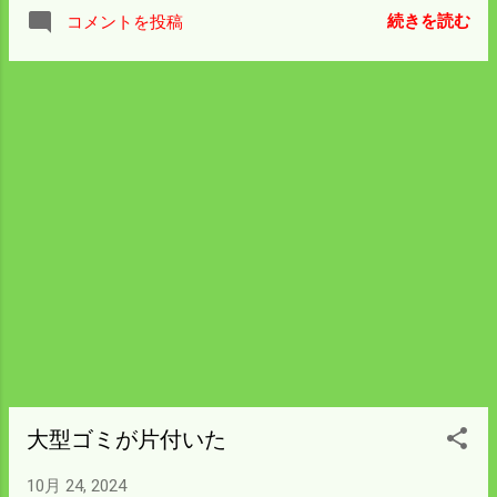
で 確かめた。 昼まで様子を見たら何ともな
い。 それでも採ってくる名人がいる。 僕ら
続きを読む
コメントを投稿
い。 僕が昼も食べて冗談ぎみに少し苦みが
は生えている場所を一切知らないので 人工
ある様な事を言ったら 嫁さんはスープに手
栽培のナバで我慢しよう。
を付けなかった。 夕方になってもなんとも
ないということで 豆腐と玉ねぎを入れた危
ないスープにして 嫁さんもようやく食べ
た。 Googleで調べるが何というキノコかわ
からずじまいでいる。 危ない橋を渡りこれ
は食べれるキノコと喜んだが 今日採りに行
くと気温が高いせいもあって 成長が早く痛
みが早いということがわかった。 来年はワ
ッチを強化して早めに確保して ガッツリい
ただくことにしよう。 ナメコの菌は早生に
晩生と両方植えている。 もう少し寒くなら
んと出てこないようだ。 ナメコの発生が待
ち遠しい。
大型ゴミが片付いた
10月 24, 2024