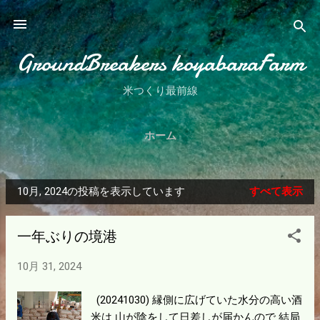
スキップしてメイン コンテンツに移動
GroundBreakers koyabaraFarm
米つくり最前線
ホーム
10月, 2024の投稿を表示しています
すべて表示
投
稿
一年ぶりの境港
10月 31, 2024
(20241030) 縁側に広げていた水分の高い酒
米は 山が陰をして日差しが届かんので 結局