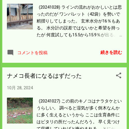
いたら年末になった。 これから天気がよく
(20241028) ラインの流れがおかしいとは思
なって田んぼが硬くなれば 田起しなんかを
ったのだが ワンパレット（42袋）を勢いで
してみようと考えていたが どうなる事や
籾摺りしてしまった。 玄米水分が16％もあ
ら。 機械の掃除を一気に済ませ遊びと作業
る。 水分計の誤差ではないかと希望を持っ
のメリハリをつけて 頑張ろう。 籾摺りは最
たが 何度試しても15.5から15.9％が出る。
後になって不調になって米が詰まったりし
水分が多いと玄米と機械の摩擦が増えて ラ
た。 ベルト関係が下手っているのがわかっ
インの流れが悪くなるのは知っていたが う
たので 早速注文しておこう。
続きを読む
コメントを投稿
わの空で作業をしていた。 早く作業を止め
て乾燥機を回せばよかったが 玄米になって
しまえば青天の日に 紙袋から出してブルー
ナメコ長者になるはずだった
シートに薄く広げ 直射日光を当てて乾かす
しかない。 この方法は物凄い手間がかかっ
10月 28, 2024
て現実的でないので 天気の良い日に縁側に
口を空けておくことにした。 天気がよけれ
(20241027) この前のキノコはナラタケとい
ば数日で乾くと聞いていたのだが なかなか
うらしい。 調べると湿気が多く倒木なんか
15％を切る所まで下がっていない。 太陽が
に多く生えるというから ここは生育条件に
だいぶ傾いて南側の山が邪魔をするので 縁
はピタリの所だったんだろう。 早く見つけ
側に日差しのとどく時間が短い。 オマケに
て収穫していればと悔やまれる。 とにかく