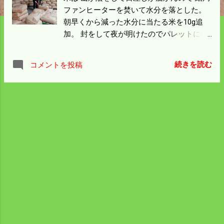
ファンヒーターを焚いて水分を落とした。
朝早くから減った水分に当たる米を10g追
加。 封をして夜が明けたのでパレットに積
もうとしたら突然時雨れてきた。 困ったこ
とになったと思ったが 8時頃から晴れたの
続きを読む
コメントを投稿
で急いでパレットに積んだ。 前回の出荷は
フォークリフトで6回ほど検査場まで運んだ
が 今回はキャリーカーで運んだ。 キャリー
カーは幅が広いので片荷になって車が大き
く傾いたが 運搬距離が短いのでそのまま道
交法無視で運んだ。 早く済んだのでトラッ
クのコンテナを降ろし 境港まで頼まれてい
たコシヒカリと 餅米を運んだ。 途中、高野
の道の駅で米の値段を見たけど とんでもな
い値段が付いていた。 昨年は 10月23日 に
行ったのだが豪華客船が停まっていた。 お
米を届けた後はいつも通り境港魚センター
に寄ってみた。 午後3時を過ぎていたので