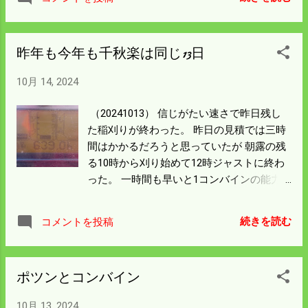
の水分が高い。 一時間ほど乾燥機を回して
停めに行ったら 作業小屋が騒がしい。 シュ
ーとかシャーという大音量で音源を探すと
昨年も今年も千秋楽は同じ13日
コンプレッサーから色選機にエアーを送る
ホースが裂けていた。 圧が抜けるのでコン
10月 14, 2024
プレッサーもフル回転をしている。 見れば
経年劣化でなくサンダーが当たって擦れた
（20241013） 信じがたい速さで昨日残し
ような跡があり そこが破れていた。 ホース
た稲刈りが終わった。 昨日の見積では三時
の中どころでなく端っこだったので 破れた
間はかかるだろうと思っていたが 朝露の残
所を切って繋ぎ直せば修理は完了した。 騒
る10時から刈り始めて12時ジャストに終わ
音の割には簡単な修理で済んだのはラッキ
った。 一時間も早いと1コンバインの能力
ーだった。 結局、今日の作業は籾殻を捨て
からして10a分 早く終わってしまったこと
にいったのと籾摺りを10俵ほど しただけに
になる。 籾摺りをしないと結果は出ないが
なった。 昨日コシヒカリは出荷したんだが
続きを読む
コメントを投稿
昨日からの稲刈りでトータル70石以上が収
明日は酒米を出荷する。 ホークリフトで近
穫できると踏んでいたが 二台の乾燥機を見
くの検査場まで運ぶので 昼まで雨が降らな
ると60石程度しかない。 米袋に直すと20袋
いことを祈ろう。
ポツンとコンバイン
位少ないんではなかろうか。 運のいいこと
に酒米八反35号は僕の経営面積からしたら
10月 13, 2024