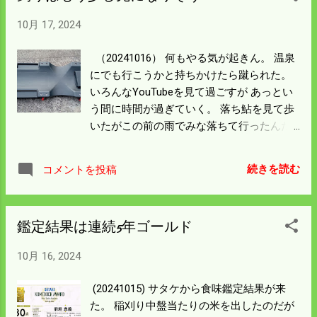
鮎の卵が付いていた。 抱卵した鮎がいるん
ところに鮎がよくつく。 8月1日の解禁日も
だと思う。 残念ながら明日からは結構な雨
10月 17, 2024
ここで網を張った。 網が入るまではここの
になる。 僕らの所の鮎漁は本当に終わりを
瀬に友釣りの人がよく入る。 この辺り一帯
告げるだろう。
（20241016） 何もやる気が起きん。 温泉
は鮎漁にはいい条件なんだと思う。 今日も
にでも行こうかと持ちかけたら蹴られた。
籾殻を運んだだけで籾摺りは1粒も出来てい
いろんなYouTubeを見て過ごすが あっとい
ない。 出荷検査が来週水曜日まで無いので
う間に時間が過ぎていく。 落ち鮎を見て歩
だらけてしまった。 実は米の出荷はパレッ
いたがこの前の雨でみな落ちて行ったんだ
トに7袋を6段積んで出荷する。 酒米の籾摺
ろう 姿はなかった。 庄原市まで下れば間に
りになって5段目からの積み上げが きつく
合うんだろうが追いかける気は全く起ら
てたまらんようになった。 コルセットをす
続きを読む
コメントを投稿
ん。 海の情報を見ても夏のような情報ばか
ればいいというような話も聞くが 今シーズ
りある。 アジの泳がせで青物や底物を釣っ
ンの限界が来たなと思う。 この辺りが僕の
たという情報があるが 沖波止のようなとこ
限界と考えて 来年からは酒米の面積2haく
鑑定結果は連続5年ゴールド
ろでないとアジは調達できないないみたい
らいはライスセンターに 持って行く計画に
だ。 海水温が下がるのを持ってから釣りに
しよう。
10月 16, 2024
出かけることにしよう。 先日コンバインの
下に潜り込んで 刈刃を換えたんだが首が痛
(20241015) サタケから食味鑑定結果が来
くなった。 潜り込んでの整備はよくあるの
た。 稲刈り中盤当たりの米を出したのだが
で 寝転んで入れるものを買った。 3千5百円