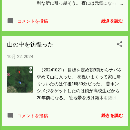
利な所に引っ越そう。 夜には元気になって
猟友会の飲み会に行った。 イノシシやナバ
情報もしっかり聞いてきた。 想像通りナバ
続きを読む
コメントを投稿
は不作らしい。 名人でもほんの少ししか採
れていない。 イノシシの捕獲は前年に比べ
80頭と半減した。 その代わり鹿が15頭と三
山の中を彷徨った
倍近い。 確実に南部から北部に生育範囲を
広げているようだ。 イノシシの減少は豚コ
10月 22, 2024
レラの影響が出始めたのではないかと思
う。 猟友会のメンバーは26人。うち銃器を
（20241021） 目標を定め朝9前からナバを
もつ猟師は11人。 後は僕らのように農作物
求めて山に入った。 彷徨いまくって家に帰
自衛の人が多い。 イノシシは見かけなくな
りついたのは午後1時30分だった。 昔ホン
ったと思ったが 名人は罠で今月4頭獲って
シメジをゲットしたのは娘が高校生だから
いた。 コツは何ですかと尋ねたら数多く仕
20年前になる。 笹地帯を抜け雑木を抜け頂
掛けるとのこと。 至極当たり前の答えだけ
上周りの岩盤を目指した。 記憶をたどりな
ど 見回りも必要になるので僕にはまねがで
がら急斜面を登った。 目的の所に近づいた
きない。 本格的にやるのは農業を引退して
続きを読む
コメントを投稿
のは11時を回っていたと思う。 頂上を北に
からのことにしよう。
進むと次の頂上があり同じような岩盤が次