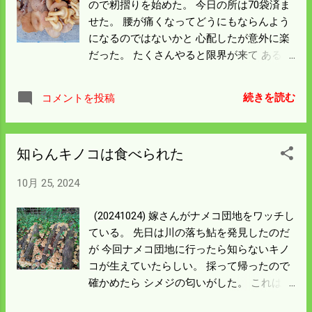
ので籾摺りを始めた。 今日の所は70袋済ま
かけて筋トレぐらいの感覚でやって見よう
せた。 腰が痛くなってどうにもならんよう
と思う。 八反35号の反省点は刈り取りが遅
になるのではないかと 心配したが意外に楽
れたこと。 今年も昨年と同じ日に終わった
だった。 たくさんやると限界が来て ある程
が 猛暑のため一週間以上早く刈る必要があ
度の数量なら毎日動いていた方が よいので
った。 収量は早く刈ってもどうにもならん
はないかという結論になった。 明日以降約
が 品質だけでもいい酒米が作りたかった。
続きを読む
コメントを投稿
150袋済ませば今シーズンが終わる。 今日
八反錦の刈り取りは適正だったと思うので
の調子からすれば二日間あれば済みそう。
面積からしたら35号を先に刈るべきだっ
ようやく今シーズンの終りが見えた。 左側
た。 来年は猛暑対策として田植をもっと遅
知らんキノコは食べられた
の名無しのキノコは痛みの少ない部分を少
くするとか いろいろ計画を練り直すことに
量採って帰った。 ナメコは両手に抱えるほ
しよう。
10月 25, 2024
ど採れた。 寒くなればどんどん生える。 来
週あたりからようやく飽きるほど食べれる
(20241024) 嫁さんがナメコ団地をワッチし
ことになりそうだ。 隣りの高野町に餅米を
ている。 先日は川の落ち鮎を発見したのだ
買いに行ってきた。 昔は僕も作付けしてい
が 今回ナメコ団地に行ったら知らないキノ
たが コシヒカリや酒米と混ざってはいけな
コが生えていたらしい。 採って帰ったので
いので ずいぶん前から止めて買うことにし
確かめたら シメジの匂いがした。 これは食
ている。 高野町もナバは不作で コウタケな
べれると判断して朝にスープにして僕の腹
んかは㎏1万円以上で取引されているらし