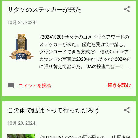
から次現れる。 ウロウロしたら目的の所を
サタケのステッカーが来た
過ぎたような感じになり迷った。 肝心のナ
バは一切見えない。 このまま頂上をたど
10月 21, 2024
り、登り下りを繰り返せば僕の裏山に帰れ
るのは知っているが 降りるところを迷えば
(20241020) サタケのコメドックアワードの
とんでもない所に出る。 山に入った所に帰
ステッカーが来た。 鑑定を受けて申請し、
ることを決めて帰ろうとするが 元の登った
ダウンロードできる方式だ。 僕のGoogleア
ルートに戻れなくなった。 高いところほど
カウントの写真は2023年だったので 2024年
斜度がきつく、土が薄くて滑りやすい。 急
に張り替えておいた。 JAの検査では一等米
斜面の谷が生まれるところを下れば元に帰
でフレスタ米になったので 一等米でも少し
れる感じだが これを選択すると途中で谷が
上の等級になった。 もう一つの出荷は広島
切れ込んで 身動きできなくなるのは知って
続きを読む
コメントを投稿
にある食協（株）という 米屋さんが出資し
いる。 下りながら横に歩けるところを探
た会社に出荷した。 ここの結果はまだ届い
し、 何とか元のルートに戻り帰り着いた。
ていないが一等米は確かだろう。 今年も一
見たたことのあるナバが帰り道にあった。
この雨で鮎は下って行っただろう
生懸命牡蠣殻をまいた。 宣伝文句は根張り
googleレンズを使おうにも電波が無い。 群
がよくなるとか書いてあるが その土作りの
生しているので食べれると信じてたくさん
10月 20, 2024
影響があったかは知る所ではない。 今年は
採って帰った。 嫁さんが毒じゃないのと捨
来年の春作業のタイトさを緩和するため 田
ててしまった。 他にも毒ナバはたくさんあ
(20241019) かなりの雨が降った。 庄原市内