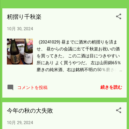
閑古鳥が鳴いていた。 座っている人は蟹を
一生懸命食べていた。 土日だと通路に人が
あふれるんだろうが 今日は早々と店じまい
籾摺り千秋楽
したところもあった。 アンコウの切り身が
10月 30, 2024
あったのでゲット、近くアンコウ鍋が食べ
られる。 定期コースで境ターミナルにある
(20241029) 昼までに酒米の籾摺りを済ま
夢みなと公園の釣り状況も 確認して見た。
せ、 昼からの会議に出て千秋楽お祝いの酒
始めはなにも釣れていなかったが午後4時を
を買ってきた。 この二酒は目につきやすい
回ったところで 小アジが釣れ出し、 次に小
所にあり よく買うやつだ。 左は山田錦65％
型のサバが入れ食いになった。 釣れれば面
磨きの純米酒、右は銘柄不明の50％磨きの
白いが食べるには困るパターンだ。 チヌ釣
大吟醸酒。 大吟醸は原料にはこだわらんが
りだろうか本格的な装備の人も居た。 湾の
50％以上の磨きが必要。 両方飲んだが大吟
先は大山。 景色を見ただけでも元気が出
続きを読む
コメントを投稿
醸の方が好きだ。 値段はほぼ同じなので原
た。 僕も釣りの準備をしてみよう。
料由来の値段なんだろう。 千秋楽と言って
も出荷と機械の掃除をしないと 終わったこ
今年の秋の大失敗
とにはならない。 昨年は25日に出荷して千
秋楽としているので 今年は明日出荷して千
10月 29, 2024
秋楽となる。 昨年も掃除をサボって遊んで