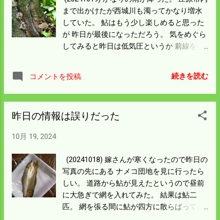
んぼの秋おこしをしておこうかと思う。 土
ったので勉強にはなった。 家に帰りつき安
まで出かけたが西城川も濁ってかなり増水
づくりにはディスクがよいので何十年ぶり
心したので遅れたランチをとって晩飯の時
していた。 鮎はもう少し楽しめると思った
かに装着して見る。 動くまで当分かかるが
間まで寝込んだ。 ホンシメジには11月なっ
が 昨日が最後になっただろう。 気をめぐら
土への効果は大きいらしい。 11月の遊びを
てからのようだ。 今日はとてつもない強烈
してみると昨日は低気圧というか 前線を察
少し控えて頑張ることにする。
な運動だった。 本当に疲れ切って次行く気
知した鮎が急いで下っていたんではなかろ
にはなれん。 籾摺りをして米を出荷してか
うか。 鮎とかかまっていたので 籾摺りが
続きを読む
コメントを投稿
ら考えることにしよう。
1mmも進んでいない。 雨の日は米が移動で
きないので今日もやる気は起きなかった。
明日からいろいろ行事があって 23日水曜日
昨日の情報は誤りだった
の酒米の出荷に間に合いそうにない。 もう
焦ることはないので月末の水曜日に出荷す
10月 19, 2024
ることにした。 今週一週間は温泉にでも入
りゆっくりしよう。 裏庭の柿の木にキクラ
(20241018) 嫁さんが寒くなったので昨日の
ゲが生えている。 食べてみたので間違いは
写真の先にある ナメコ団地を見に行ったら
ない。 昨年まではナメコが生えた。 不思議
しい。 道路から鮎が見えたというので昼前
なことだ。 屋根に葉っぱが落ちて困ってい
に大急ぎで網を入れてみた。 結果は鮎二
たので切ったのだが キノコが生えていよい
匹。 網を張る間に鮎が四方に散らばってほ
よ木が腐ってきたんではなかろうか。 直径
とんどが逃げてしまった。 もう一人いれば