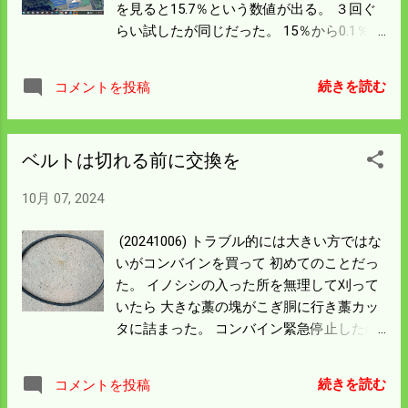
を見ると15.7％という数値が出る。 ３回ぐ
田んぼまで運ぶダンプがいるなど大変な作
らい試したが同じだった。 15％から0.1％く
業。 残り2ha の籾殻はかなりの量になる。
らいオーバーなら水分計の誤差としてギリ
部品が来たら突貫整備で交換して できるだ
検査には通るが これでは検査場から持ち帰
け後始末が楽なようにしようと思う。
続きを読む
コメントを投稿
って天日干しの憂き目にあう。 乾燥機に籾
を戻し15％以下になるよう設定して今日の
作業はお終いにした。 明日出荷しないとい
ベルトは切れる前に交換を
けないので 朝早くから籾摺りを始めること
にする。 酒米の稲刈りは36％が済んだ。 残
10月 07, 2024
りは1.9ha は最速で4日の日程になる。 ここ
は八反錦という品種で約半分が済んだ。 籾
(20241006) トラブル的には大きい方ではな
摺りもあるので余裕をもってやれば6日くら
いがコンバインを買って 初めてのことだっ
い必要だろう。 連休中にお祭りがある。 今
た。 イノシシの入った所を無理して刈って
年は掃除当番があるので二日休憩すること
いたら 大きな藁の塊がこぎ胴に行き藁カッ
になるが 来週半ばには稲刈りの千秋楽とな
タに詰まった。 コンバイン緊急停止したの
るだろう。 今日明日雨が降って休憩になる
で藁を排除して 強制的にエンジンを回した
のは良いが 田んぼに水が溜まってしまっ
ら次はベルトが切れた。 見れば焼けた後も
た。 少し難儀をするかもしれんが湿地クロ
続きを読む
コメントを投稿
あるしヒビも入っていた。 前回止まった時
ーラーの 本領発揮 ができるだろう。