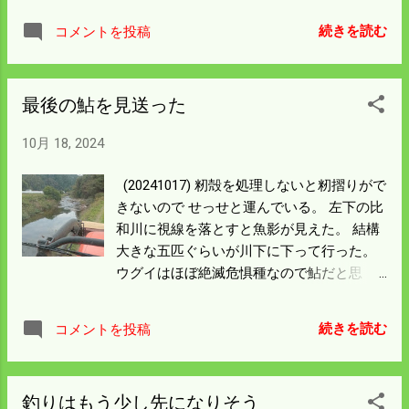
は1ｍに近い。家側に傾斜しているので い
下流と上流から攻めてもっと獲れたはず。
つかは倒れるんではなかろうかと心配して
続きを読む
コメントを投稿
これはまだ鮎はたくさんいると思い 夕方二
いる。 重機が行けないので 裏山からワイヤ
度目の網を入れた。 しばらくしてライトで
ーで吊る手もあるが20ｍ以上あるので どう
照らすと一匹見えた。 一匹でもめんどくさ
しよう。 細いワイヤーでも倒れる方向換え
最後の鮎を見送った
くても上げないと魚が傷むと思い 川の中へ
ることはできるだろう。 いろいろ考えてみ
入った。 網を回収していると次から次に網
よう。
10月 18, 2024
に魚のアタリが出る。 揚げてみると結局7
匹が獲れた。 下の魚はカマツカというらし
(20241017) 籾殻を処理しないと籾摺りがで
い。 川のキスとの異名があるので食べてみ
きないので せっせと運んでいる。 左下の比
ることにした。 僕らが子供の頃には全く存
和川に視線を落とすと魚影が見えた。 結構
在しない魚だ。 養殖の鮎についてきたらし
大きな五匹ぐらいが川下に下って行った。
いが 網にかかったので食べないわけにはい
ウグイはほぼ絶滅危惧種なので鮎だと思
かない。 夜なので魚が糸に絡んで網から外
う。 200ｍ下流にもたまり場がある。 急い
すのに苦労した。 なんかコツみたいなもの
で帰り網をはれば間に合うかと思ったけ
があるんだろうが 僕は知らない。 雨が降ら
続きを読む
コメントを投稿
ど、 スーツに着替える時間も気力もなく呆
んので夜に下っているのを実感した。 誰も
然と見送った。 ここから少し上流で元常川
漁をしなくなったのに新しい発見があった
が合流していて 一番深い所で2ｍくらい。
ようで 面白かった。 もう一つ、上げた網に
釣りはもう少し先になりそう
だんだん浅くなって見えている瀬に向かう