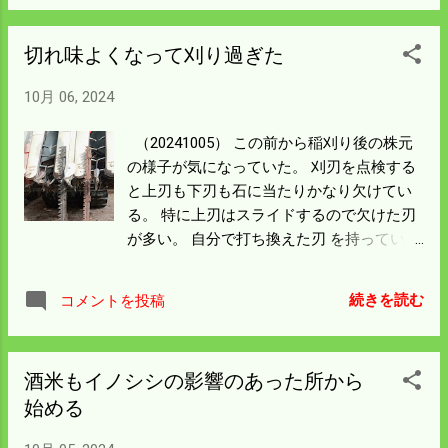
に換えておけば防げたかもしれん。 田んぼ
の真ん中で止まったので藁を切らずに 一周
切れ味よくなって刈り過ぎた
して道路端まで帰った。 酒米の藁は倒れな
い品種なので長くてガッチリしている。 昔
10月 06, 2024
なら牛飼さんや畑をする人なら喜んで 引き
取てもらえるのだが 今ではそういう人はい
（20241005） この前から稲刈り後の株元
ない。 来春そのままトラクターで鋤きこむ
の様子が気になっていた。 刈刃を点検する
ことにする。 ベルトはホームセンターにあ
と上刃も下刃も石に当たりかなり欠けてい
ったので交換して 時間ロスはあったが稲刈
る。 特に上刃はスライドするので欠けた刃
りは継続出来た。 雨予報だったがとうとう
が多い。 自分で打ち換えた刃 を持っていた
最後まで雨は降らなかったのは ラッキーだ
ので交換することにした。 自信がないので
った。 昨日困ったことになった籾の水分差
大丈夫かと心配したが 実際刈ってみて刈り
を 熱を加えないで循環させたら籾水分が
続きを読む
コメントを投稿
跡は綺麗になったので 素人修理でもなんと
18％と馴染んできた感じがする。 ここから
かなったのでめでたいことだ。 調子に乗っ
水分16％近くまで熱を加え循環乾燥させ
て稲を刈り過ぎた。 35石乾燥機に入らず前
る。 16％になったらもう一度寝かせて明日
酒米もイノシシの影響のあった所から
日の水分17.5％まで乾かして寝かしていた
は 適正水分の15％以下にするつもりだ。 今
始める
43石乾燥機に一時間かけて5石ほど混ぜ込ん
回は明日の結果を見なければわからんが 稲
だ。 35石の乾燥機に入れたのは水分21％だ
刈りをしながら乾燥機をやりくりして うま