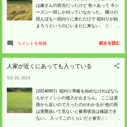
業はできない。 明日は午後3時くらいから
は嫁さんの担当だったけど 色々あって 今シ
稲刈りの準備に取り掛かる。 まずはコンバ
ーズン一回しか刈っていなかった。 隣りの
インと乾燥機を整備して 一番倒れた所を刈
田んぼも一回刈りに来ただけで 稲刈りが始
り取ってしまうことにした。
まろうというのにいまだに来ない。 昔から
のしきたりでは上の田んぼの畔草は上の持
ち主が 刈ることになっている。 イノシシの
続きを読む
コメントを投稿
連絡を入れてもなかなか来ないし、 まして
や草刈には来そうにない。 これではまずい
と思い僕の田んぼの上側と下側の一周を刈
人家が近くにあっても入っている
った。 写しているのは僕の田んぼの下側で
倒れ加減な稲が畔に寄りかかっている。 こ
9月 03, 2024
の倒れようでは稲株が浮いているので今の
コンバインでは 楽に刈れる。 しかし、次の
(20240901) 稲刈り準備を始めなければなら
雨では確実にベッタリ倒れてしまうと思
んがイノシシの侵入が止まらん。 ここは道
う。 二年前の稲刈りの初日は 9月13日 だっ
路から近いので入ったのがわかるが 他の所
た。 画像を見るとベッタリ倒れている。 コ
は実際歩いて見ないと被害状況は確認でき
ンバインドックから帰り刈り、始めたんだ
ない。 入ってこのくらいだと被害としては
けど機械の調整もだが 株元が浮いていない
軽微だが 歩き回っているのを見ると腹が立