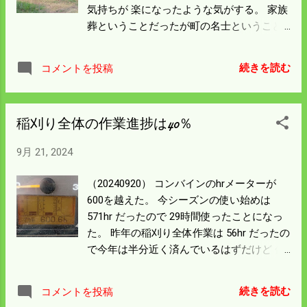
気持ちが 楽になったような気がする。 家族
田んぼが倒れ始めた。 日にちが経過すると
葬ということだったが町の名士ということ
ますます増える。 今週末までにはコシヒカ
で 参列者は多かった。 僕は昔からお付き合
リの稲刈りが済むよう段取りをしよう。 風
いがあったのでお見送りができてよかっ
呂上がり気持ちよい風が窓から入った。 秋
続きを読む
コメントを投稿
た。 先日請け負って倒れている田んぼの稲
風になったということなんだと思う。
刈り時間を計ってみた。 面積は15a程度で2
時間以上かかっている。 長方形で立ってい
稲刈り全体の作業進捗は40％
れば1.5時間ぐらいであろうが ベッタリの所
と変形のところは 刈る方向を変えてスピー
9月 21, 2024
ドダウンするので 時間がかかる。 この田ん
ぼは東向きで西に山が近いので 右の山寄り
（20240920） コンバインのhrメーターが
は必ず倒れてひどいことになる。 左の方は
600を越えた。 今シーズンの使い始めは
日照がよくて比較的倒れようが穏やかだ。
571hr だったので 29時間使ったことになっ
山側の道路から死角になるところをイノシ
た。 昨年の稲刈り全体作業は 56hr だったの
シが 畔を掘って田んぼに入っていた。 田植
で今年は半分近く済んでいるはずだけど 作
から請け負っている田んぼなので 来年から
業進捗は40％だった。 昨年の刈り取り時間
は肥料を少なくし倒れるのを少しでも減ら
から見ると大きく遅れているように見え
そうと思う。 倒れたら品質も悪くなるので
続きを読む
コメントを投稿
る。 コシヒカリと請負作業だけを見ると青
納得してもう。 僕の田んぼも同じような所