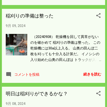
で刈って 後は籾摺りの準備をする。
玄関は空いているし、稲は無くなってい
る。 驚いた顔が見たい。 早めに刈ったので
稲刈りの準備は整った
被害は少なかったが 雑草が茂っていて収量
は少なかった。 刈取ができただけでよかっ
9月 09, 2024
たと思う。 意外と楽な稲刈りだったので一
番倒れている田んぼをやっつけた。 ベッタ
（20240908） 乾燥機を回して異常がない
リ倒れていて刈るのに苦労した。 こうなっ
のを確かめて 稲刈りの準備は整った。 この
たらグルグル回る通常の刈り方はできな
乾燥機には30a以上入る。 山奥の田んぼ二
い。 とにかく倒れた方向の追い刈りでやる
枚を刈っても十分入る計算だ。 イノシシの
しかない。 スイッチバックをしながらやる
入り始めた山奥の田んぼは トラックが入れ
ので 体感として通常の10倍くらいかかると
ないので軽自動のコンテナを準備した。 軽
思う。 倒れたところで何回かトラブルに見
トラもコンテナも錆びだらけ。 忙しくて錆
舞われて 最後は搬送チェーンが外れた。 昨
続きを読む
コメントを投稿
止めどころではない。 穴があくまではしば
年 からこの現象が現れるようになった。 テ
らくかかりそうなのでこのまま稲刈りに突
ンションがない奥まった所にあるので 自転
入だ。 稲刈りをしながら籾摺りラインを完
車のようにはいかない。 部品を藁の山に落
明日は稲刈りができるかな？
成させる。 少し残業しないと間に合わん。
とすと探すのに苦労する。 慎重に繋ぎを外
掃除が大変なので 嫁さんの応援をお願いし
し、苦労して復旧した。 農機具やさんに対
9月 08, 2024
よう。