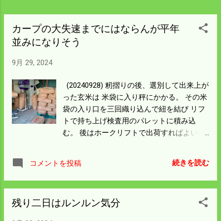
日では終わりそうにない。 米も積みあがっ
て置くところがない。 一部を出荷してスペ
ースを確保しよう。
カープの大失速までにはならんが平年
並みになりそう
9月 29, 2024
(20240928) 籾摺りの後、選別して出来上が
った玄米は 米袋に入り秤にかかる。 その米
袋の入り口を三回織り込んで紐を結び リフ
トで持ち上げ検査用のパレットに積み込
む。 後はホークリフトで出荷すればよいが
保管用はそのパレットから保冷庫に積み込
まなければならん。 ここは保冷庫にホーク
続きを読む
コメントを投稿
リフトが横付けできるので一番楽な所だ。
猫が手伝いに来てくれたが全く役に立た
ん。 保管用の小屋が欲しいが夢は見ん方が
残り二日はルンルン気分
よいだろう。 稲刈りは残り0.3ha 以下にな
った。 明日楽々終わるんだけど収穫量が明