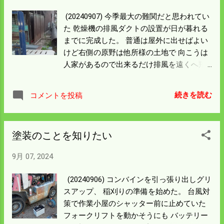
策をお願いしたけど 切って短くするわけに
は行かないらしい。 いったいどうなるんだ
(20240907) 今季最大の難関だと思われてい
ろう。 向こう側の倒れたところはもう少し
た 乾燥機の排風ダクトの設置が日が暮れる
というところで日没になった。 手前側は倒
までに完成した。 普通は屋外に出せばよい
れていないので明日は余裕の稲刈りになり
けど右側の原野は他所様の土地で 向こうは
そう。 乾燥機のスイッチは入って乾燥は始
人家があるので出来るだけ排風を遠くへ飛
まったけど 朝まで回ってくれるかが心配。
ばすために設置した。 径50cm、長さ4ｍパ
順調に行くことを祈ろう。
イプの下に15cmの塩ビ管を敷いて転がし、
続きを読む
コメントを投稿
50cmの段差を利用して フォークリフトで押
し込んで一本にした。 一本の重さは軽く
200㎏を越えると思う。 合計で400㎏くらい
塗装のことを知りたい
になるんではなかろうか。 ここまで持って
くるのにも往生したが、 設置するには50cm
9月 07, 2024
の段差がある。 最後の踏ん張りで入口を人
力で持ち上げておいて 嫁さんがホークリフ
(20240906) コンバインを引っ張り出しグリ
トを運転して段差を押し上げた。 ここでは
スアップ、 稲刈りの準備を始めた。 台風対
一晩中の乾燥は稲刈り初日しかしない。 籾
策で作業小屋のシャッター前に止めていた
殻の物凄い埃が出るので 後は別棟で一晩中
フォークリフトを動かそうにも バッテリー
回して乾燥したものをここに持って来て 乾