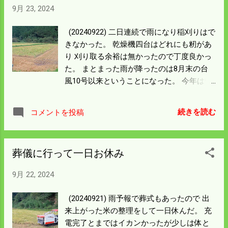
9月 23, 2024
消後は異状なく動いたので 助かった。 この
雨で倒れた所が増えたが この田んぼのよう
(20240922) 二日連続で雨になり稲刈りはで
なところはこの先小数だ。 気温が下がった
きなかった。 乾燥機四台はどれにも籾があ
ので早く刈ってしまえば 芽が出る心配も少
り 刈り取る余裕は無かったので丁度良かっ
なくなる。 コシヒカリは倒さんように作る
た。 まとまった雨が降ったのは8月末の台
のが一番だが こうなる所がどうしてもあ
風10号以来ということになった。 今年は9
る。 コンバインの能力向上のこともあるが
月に入って町内では局地的には降ったが 嫁
刈取のこまめな対応で乗り切るしかない。
さんの管理する畑の土は灰のようになって
今後も前向きでやっていこう。
続きを読む
コメントを投稿
いた。 白菜を植えて養生していたが枯れた
ようだ。 雨が降ったので新しく植える苗を
買ってきた。 今度は大丈夫なんだろう。 畑
葬儀に行って一日お休み
にはこの上ない雨だったが田んぼにとって
は最悪となった。 この田んぼは中央あたり
9月 22, 2024
がひどく倒れていた。 状態の悪い所を先に
済ませてはいたが この雨で全体が完全に倒
(20240921) 雨予報で葬式もあったので 出
れてしまった。 昨日まで倒れずにいたので
来上がった米の整理をして一日休んだ。 充
明日刈ってしまえば 発芽などの品質悪化に
電完了とまではイカンかったが少しは体と
は避けられるだろう。 昨日まで無事だった