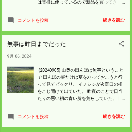
は電柵に使っているので新品を買ってき
燥機に貯蔵しながら籾摺りをしていく。 昔
た。 バックホウのバッテリーも電柵に使っ
は隣りにも自宅で乾燥調製していたので気
ているので 両方に使えるよう85Dにした。
兼ねなく作業ができたが 今では止めてしま
続きを読む
コメントを投稿
これならコンバインもトラクターにも使え
ったので こんなことになった。 規模を縮小
る。 付けて動かそうと思ったらバッテリー
したらここでの籾摺り作業は止めることに
の固定個所一帯が酷く錆びている。 鉄板は
しようと思う。 もう一年ここで頑張って、
無事は昨日までだった
厚いので穴があくようなことはないが お焦
後は別棟で乾燥して籾摺りをすることにす
げのようになっているので簡単に磨いて 錆
る。 明日は乾燥機を掃除して 異常がなけれ
9月 06, 2024
の上にそのまま塗れるという塗料を吹い
ば稲刈りに取り掛かる。
た。 固定ベースも固定金具も吹いてバッテ
(20240905) 山奥の田んぼは無事ということ
リー回りの 錆が見えなくなると気持ちが上
で 田んぼの畔だけは草を刈っておこうと行
向いた。 「ほうき」とあるのは大山の麓の
って見てビックリ。 イノシシが玄関口の柵
リサイクルセンターから 官公庁ヤフオクに
をこじ開けて出ていた。 昨夜のことで日当
出たので僕が落札した。 10年以上前だと思
たりの悪い籾の青い所を荒らしていた。 田
うけど今でも立派に動いている。 つつきだ
んぼの出入り口は侵入されんように厳重に
したらキリがないが 余裕ができたら下の方
しておいた つもりだが出る分には弱い構造
も塗装してやろう。 その前に塗装の勉強を
続きを読む
コメントを投稿
だった。 何処から入ったかが問題で 柵の外
しておく必要がありそうだ。
周は蔓性の草に覆われ 入った所を探すのは