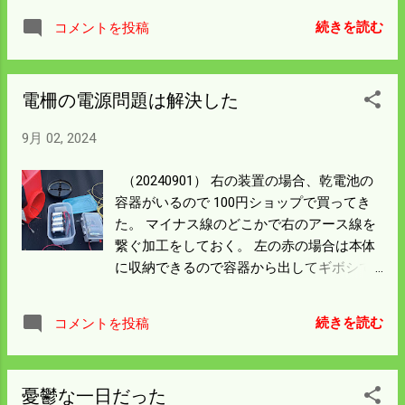
ので早速トラブルになり 一時間くらい難儀
って仕方がない。 山裾を調べるが穴の空い
をしたことを思い出す。 今年は稲刈りが一
続きを読む
コメントを投稿
たところはない。 道路を歩いてくるんだろ
週間早まっていると思うので 次の雨が降る
うが 人家が近いのに人間をなめ切った行動
前に刈り取ってしまうつもりだ。 この倒れ
だ。 柵線を点検すると畔の凹凸のある所で
ようで刈り取りが済めば上手に作ったと い
電柵の電源問題は解決した
線と土の間隔が広い所を 潜り抜けたような
うことになると思う。 稲刈りの準備を急が
跡があった。 修正しないと何度も入るので
ねばならん。 僕の田んぼの上（左）と下は
9月 02, 2024
柵線を下げ間隔を狭くした。 絶縁が保てる
隣りのおっさんが 年間何回も刈り込んで畔
ように線下は全延長草刈もしておいた。 こ
は芝生のようになっていた。 他所の畔にな
（20240901） 右の装置の場合、乾電池の
こは面積が 1ha以上 あって柵線は500ｍの二
るので遠慮気味に畔の右側半分を刈った。
容器がいるので 100円ショップで買ってき
段張りだ。 線が1kmになるので電圧が下が
刈ってみると昔芝生だった痕跡がある。 左
た。 マイナス線のどこかで右のアース線を
っていることも考えられる。 線を山側と道
の田んぼは倒れた上に枯れたようになって
繋ぐ加工をしておく。 左の赤の場合は本体
路側に分け、バッテリー一個でユニット二
いる。 僕の田んぼもこうなるかと思えば悲
に収納できるので容器から出してギボシで
台を運用することにした。 検電器を持って
しくなった。 僕の田んぼは生きている間は
繋ぐ。 この容器が乾電池ボックスの完成型
来ていないので電圧を自分の体で調べるの
頑張って管理をしようと思う。
だ。 赤い装置の中古を買った時に中にあっ
は 心臓に悪い。 電圧が確保されていること
続きを読む
コメントを投稿
たもので 必要ないので捨てようと思ったけ
を祈ろう。
ど残していてよかった。 今９台の装置が稼
働中で内乾電池仕様が2台 アルカリ乾電池
憂鬱な一日だった
は高いのでマンガンにしたけど どのくらい