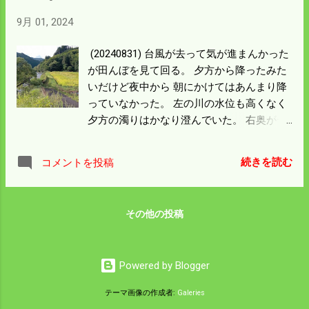
の時間稼働するかが問題。 稼動中の弱って
9月 01, 2024
いる鉛バッテリーがある。 乗用車のバッテ
リーも5年以上経って弱っている感じがす
(20240831) 台風が去って気が進まんかった
る。 早めに取換えて電柵用に使うことにす
が田んぼを見て回る。 夕方から降ったみた
る。
いだけど夜中から 朝にかけてはあんまり降
っていなかった。 左の川の水位も高くなく
夕方の濁りはかなり澄んでいた。 右奥が一
番倒れている。電柵の管理もあるので行っ
た見た。 行って見ると倒れたところが水没
続きを読む
コメントを投稿
している。 気温が上がるので急いで排水し
たが 倒れた所は田面が低くなっているので
自然に水位が下がるのを待つしかない。 も
その他の投稿
う発芽のスイッチが入ったかも知れん。 発
芽すれば等級は下がる。 あそこは乾燥調製
を別にして管理しないといけないだろう。
Powered by Blogger
幸い家の前は割と軽症だった。 雨水の溜ま
った酒米の田んぼの中をイノシシが歩いて
テーマ画像の作成者:
Galeries
いて 右手前の電柵支柱が倒されていた。 状