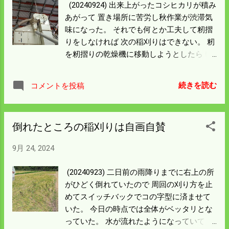
(20240924) 出来上がったコシヒカリが積み
になっているんだろうと思う。 人間減る一
あがって 置き場所に苦労し秋作業が渋滞気
方で他の動物が増える。 こんなことも原因
味になった。 それでも何とか工夫して籾摺
の一つなんだろう。
りをしなければ 次の稲刈りはできない。 籾
を籾摺りの乾燥機に移動しようとしたら 乾
燥機の上から籾が降って来る。 古い乾燥機
を使っているとよくある現象で 籾がよく当
続きを読む
コメントを投稿
たる所に穴があいていることがある。 鉄板
をあて穴を塞げばよいと簡単に考えてい
た。 乾燥機に登り調べるとアラ大変。 5m
倒れたところの稲刈りは自画自賛
上の左の小さい方のプーリーは先シーズン
からキーキーという異音が あったので部品
9月 24, 2024
は取り寄せていた。 今シーズン回したら大
丈夫そうなのでそのまま使っていた。 三日
(20240923) 二日前の雨降りまでに右上の所
前ぐらいから 乾燥機を回せば作業場全体に
がひどく倒れていたので 周回の刈り方を止
シャーという大演奏が起きていた。 ベアリ
めてスイッチバックでコの字型に済ませて
ングのシールがすり減りお玉が飛び出て そ
いた。 今日の時点では全体がベッタリとな
の隙間から籾が出ていた。 プーリーとベア
っていた。 水が流れたようになっていて こ
リングの外枠は簡単に外れたけど シャフト