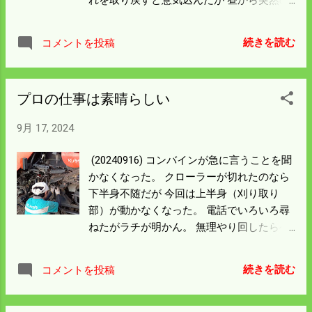
籾の張り込みは 完全に済むまで見張ってい
雨が降った。 乾燥機の最低張り込み量を確
ることにした。
保しないといけないので 濡れた稲を刈っ
続きを読む
コメントを投稿
た。 濡れた籾は摩擦係数が高くなり「らせ
ん」の抵抗が増す。 田んぼでコンバインか
らコンテナに排出するのにも苦労したが 持
プロの仕事は素晴らしい
ち帰ってコンテナから乾燥機に入れるのに
も大変だった。 秋作業の籾にかかわる機械
9月 17, 2024
にはすべてにらせんが使われている。 コン
テナから乾燥機までもらせん搬送機で送
(20240916) コンバインが急に言うことを聞
る。 少しずつしか送れないので 時間がかか
かなくなった。 クローラーが切れたのなら
ると思いスイッチを入れたままお茶してい
下半身不随だが 今回は上半身（刈り取り
たら モーターが熱くなって止まっていた。
部）が動かなくなった。 電話でいろいろ尋
これは焼けたという現象なんだろうか。 こ
ねたがラチが明かん。 無理やり回したらベ
の籾コンに使われているモーターの馬力は
ルトが悲鳴を上げ黒い煙が。 こういう時は
小さい。 濡れた籾では負荷がかかり過ぎて
即入院と判断して市内のサービスステーシ
詰まったんだろうと思う。 そもそもらせん
続きを読む
コメントを投稿
ョンへ 救急搬送した。 プロの人が順に故障
を回すにはこういう現象はよくある。 安全
原因を追ったら即診断が下った。 僕が修理
装置をつけておくというのは常識と思うの
した チェーン が外れて駆動部に噛み込んで