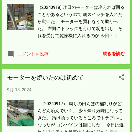
る。 こんな時は踏板式の罠を仕掛ければよ
(20240918) 昨日のモーターは冷えれば回る
いのだが 根付けをする木がない。 一度柵に
ことがあるというので 朝スイッチを入れた
根付けをしたら周辺が大変なことになった
ら動いた。 モーターを買わなくて助かっ
ことがあるので 罠は止めておいた。 周辺の
た。 左側にトラックを付けて籾を出し、そ
柵を見るとイノシシが足をかけたと思われ
れを受けて乾燥機に入れるのが 今回トラブ
る 土が付いている。 地盤を掘りかけたとこ
ルのあったらせんで籾を送る機械。 左のト
ろもある。 柵の強度や地盤を確認している
ラックコンテナは 乾燥機に籾を送るらせん
跡だと思う。 廃材の鉄アングルを切って打
続きを読む
コメントを投稿
が詰まると自動で止まるようになってい
ち込み 周辺にあったパイプでがんじがらめ
る。 排出する能力が高いので滞留すると止
に修理しておいた。 一つ隣りの家には人が
まって、 籾が少なくなるとスイッチが入り
住んでいるんだけど お年寄りなので他所の
モーターを焼いたのは初めて
籾を出すを繰り返す。 なので中のらせんが
家の草刈までする元気はないだろう。 草刈
回りさえすれば 乾燥機への籾の張り込みは
をしていないところは狙われやすい。 管理
9月 18, 2024
無人でも済んでいるはずだった。 籾を送り
の行き届かない人家のところは 時々点検し
すぎても乾燥機が対応できなければ トラブ
て歩く必要がありそう。
（20240917） 周りの田んぼの稲刈りがど
ルになる。 今回は一番単純な機械が壊れる
んどん済んでいく。 少々焦り気味になって
前に止まってくれたということで 大事に至
きた。 請け負っているところでトラブルに
らなかった。 籾の水分が高い場合はらせん
なったが コンバインは復旧した。 今日は遅
が詰まる可能性がある。 時間がかかっても
れを取り戻すと意気込んだが 昼から突然の