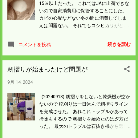
15％以上だった。 これではJAに出荷できな
って孫の口に入った。 まずは美味しかった
いので自家消費用に保管することにした。
らしいので一安心。
カビの心配などない冬の間に消費してしま
えば問題ない。 それでもコシヒカリがどん
な状態なのか心配で 10㎏ほど精米してみ
た。 水分が高いのも精米できるか試したか
続きを読む
コメントを投稿
ったのもある。 明日の朝炊いてみてOKなら
炊く時の水分注意をかいて 出荷しようと思
う。 大阪に住む妹と広島に住む孫が帰って
籾摺りが始まったけど問題が
きた。 忙しくて孫の夜花火もお付き合いで
きなかった。 8月なら川遊びにでも出かけ
9月 14, 2024
るところだが この時期とてもつきあいきれ
んので仕方がない。 孫は珍しく魚好きとい
(20240913) 籾摺りをしないと乾燥機が空か
う。 鮎は明日の晩食べるそうだけど感想を
ないので 稲刈りは一日休んで籾摺りライン
聞くのが楽しみだ。 僕は一歩でも稲刈りを
を完成させた。 あれこれトラブルがあって
進めねばならん。 孫の守は嫁さんにお任せ
掃除もするので 籾摺りを始めたのは夕方だ
して 稲刈りを頑張ろう。
った。 最大のトラブルは石抜き機から選別
機の間に玄米が詰まって 復旧に苦労した。