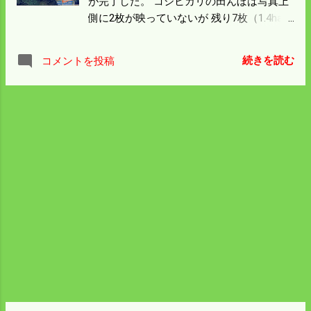
が完了した。 コシヒカリの田んぼは写真上
側に2枚が映っていないが 残り7枚（1.4ha
）になった。 籾摺りの状況で乾燥機が空き
さえすれば 2枚づつ刈っていけるのでノー
続きを読む
コメントを投稿
トラブルなら残り日程は3日の予定。 次の
雨までにはコシヒカリの刈り取りはできそ
う。 今一番気分の重いのは保留米を保冷庫
に入れる作業。 出荷用はパレットにのせて
置場を確保しさいすれば 作業完了になるが
保冷庫はリフトが横づけ出来ない所がある
ので少し持って歩くことになる。 昨年も
（9/18） に一番キツイ作業だと泣いてい
る。 広い倉庫でリフトで横付けするところ
が欲しい。 来年は倉庫を片付け保冷庫を並
べるところを作ろう。