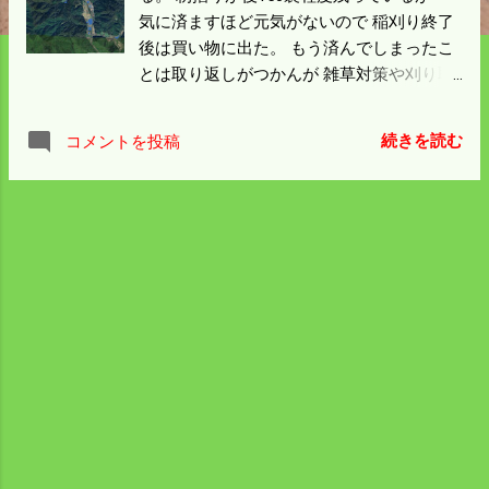
気に済ますほど元気がないので 稲刈り終了
後は買い物に出た。 もう済んでしまったこ
とは取り返しがつかんが 雑草対策や刈り取
りの遅れが悔やまれる。 昨年とは3日早い
が積算温度からすると 遅くとももう一週間
続きを読む
コメントを投稿
は刈り取りを早める必要があった。 刈るの
も籾摺りも能力はあるが籾摺りを20俵程度
済ませた所で 籾殻を捨てに行く工程がボト
ルネックになってるのは明らか。 この問題
は作業小屋の構造とか移転から考えねばな
らんので 作業工程のペースアップしか改善
の方法はない。 来年からは9月に入り稲刈
りが即できるように準備をしよう。 明日狩
猟登録の写真が必要なので買い物ついでに
撮った。 帰ってみれば昨年撮った写真があ
った。 着ている服も同じ。 見た目あんまり
変わらんので これなら一年前を使ってもよ
かってのではなかろうか。 籾摺りは明日一