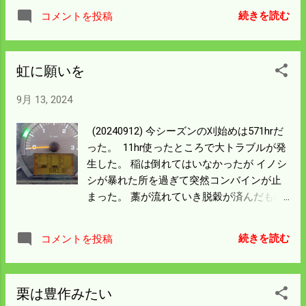
原因は選別機の能力が落ちて 玄米の渋滞が
続きを読む
コメントを投稿
起きていた。 選別機を交換して25袋籾摺り
をしたところで水分を計ったら とんでもな
い高い数字が出た。 乾燥機の水分計がおか
虹に願いを
しいのか手持ちの水分計が 間違っているの
かはわからない。 明日JAに持って行き計る
9月 13, 2024
しか確かめる方法はない。 水分が高いと出
荷はできないし保管には保冷庫に入れる必
(20240912) 今シーズンの刈始めは571hrだ
要がある。 これだけの袋を乾燥をやり直す
った。 11hr使ったところで大トラブルが発
ことはできない。 ちなみに水分が高いと美
生した。 稲は倒れてはいなかったが イノシ
味しいと言われている。 明日精米できるよ
シが暴れた所を過ぎて突然コンバインが止
うなら 我が家の一族で食べることにしよ
まった。 藁が流れていき脱穀が済んだもの
う。
がカッターへと行く途中で 藁が詰まってい
た。 ここで異常があればセンサーでエンジ
続きを読む
コメントを投稿
ンが 止まるようになっている。 調子よく進
んでいたところにイノシシの踏み込んだ 稲
を刈りこんだのが原因だった。 こぎ胴を上
栗は豊作みたい
に開ければわけなく解決するんだが 藁の詰