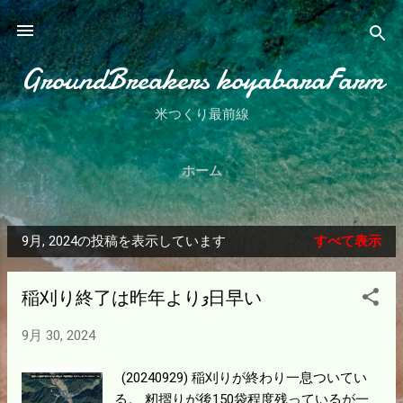
スキップしてメイン コンテンツに移動
GroundBreakers koyabaraFarm
米つくり最前線
ホーム
9月, 2024の投稿を表示しています
すべて表示
投
稿
稲刈り終了は昨年より3日早い
9月 30, 2024
(20240929) 稲刈りが終わり一息ついてい
る。 籾摺りが後150袋程度残っているが一