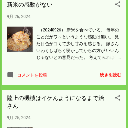
新米の感動がない
9月 26, 2024
（20240926） 新米を食べている。 毎年の
ことだがワ～というような感動は無い。 見
た目色が白くて少し甘みを感じる。 嫁さん
いわくしばらく寝かしてからの方が いいん
じゃないとの意見だった。 考えてみれば保
冷庫保存なので新鮮なものを食べていて 新
米と変わらんものを食べているのかもしれ
続きを読む
コメントを投稿
ん。 お疲れ気味のため食欲ないので 炊き込
みご飯をしてもらった。 拾った栗も投入し
て豪華と思ったが あの栗を拾ってくるのは
陸上の機械はイケんようになるまで治
止めなさいとのこと。 小さいし味もあんま
さん
りよくない。さらにむぐのが面倒とのこ
と。 未だに落ちてくるが車のタイヤで潰し
9月 25, 2024
て通る。 残骸は次の日は綺麗になくなって
いる。 潰れているのでカラスやネズミの餌