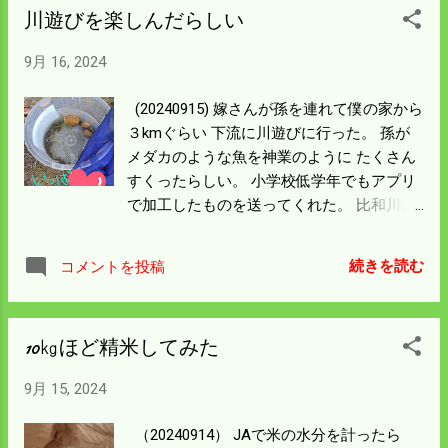
だがどうなんだろう。 もう一台を持って来
川遊びを楽しんだらしい
いた。 チェーンの遊びが大きいので半駒を
て乾燥機には何とか張り込んだ。 農機具屋
短くするようにと アドバイスを受けて部品
さんは営業時間が過ぎている。 明日一番で
9月 16, 2024
は届いていたのだが 調子よく動くのでその
モーターを発注しよう。 水分を見ると
まま使っていた。 結局チェーンの調整と焼
28.7％という今まで見たことのない高さだ
(20240915) 嫁さんが孫を連れて僕の家から
けかけたベルトを交換して修理は完了し
った。 これだと明日一日中乾燥機を回して
３kmぐらい 下流に川遊びに行った。 孫が
た。 プロの仕事は素晴らしいと感動した。
も請負の籾摺りはできない。 請負の残りの
メダカのような魚を神業のように たくさん
今日は刈取と乾燥調製を請け負っている60a
稲刈りは30a程度だ。 僕の田んぼの乾燥済
すくったらしい。 小学校低学年でもアプリ
の 半分は済ませる予定だったが 10aしか刈
みになった籾が 米にすると３㌧以上溜まっ
で加工したものを送ってくれた。 比和川に
り取ることはできなかった。 明日は50aの
ている。 明日は早めに済ませて籾摺りに専
メダカはいないので小型魚のハヤなんかの
刈り取りと僕の米の籾摺りをするハードな
念しよう。
稚魚だろうと思う。 ウグイは絶滅した感じ
日程になる。 コンバインの悪い所は出尽く
続きを読む
コメントを投稿
がある。 5月ごろの産卵は風物詩だったが
した感がある。 明日が無事であることを祈
もう何十年も見たことはない。 漁協では鮎
ろう。
のための益魚として放流を始めた。 ウグイ
10㎏ほど精米してみた
の稚魚なら放流が成功したことなる。 時期
的にウグイかどうなのかはわからんが すく
9月 15, 2024
った稚魚は家の前に放した。 昔は猫またぎ
と言われた魚だが 家の前の川が賑やかにな
（20240914） JAで米の水分を計ったら
ればいいことだろう。 新米はおにぎりにな