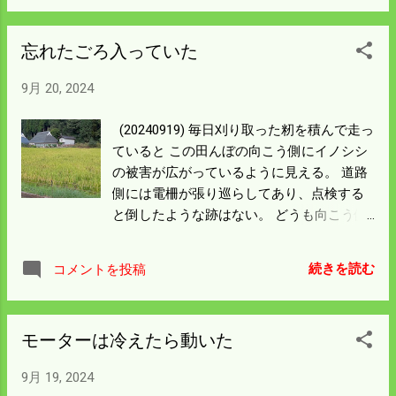
くなっているのが 刈り取りの済んだ田んぼ
がある。 必ず倒れるしイノシシも入る。 収
になる。 作業進捗率は53％なので コシヒカ
穫できないなら イノシシ緩衝帯として10ｍ
忘れたごろ入っていた
リと請負作業だけを見ると 半分の刈り取り
くらい田植を控えて 防御に徹することにし
は完了したことになった。 昨年とは刈り取
よう。
9月 20, 2024
り時間が長くかかっているように見えるが
残った赤い田んぼは比較的長方形で 条件の
(20240919) 毎日刈り取った籾を積んで走っ
良い田んぼだ。 コシヒカリの籾摺りが順調
ていると この田んぼの向こう側にイノシシ
になれば乾燥機が空いて 稲刈りも順調にな
の被害が広がっているように見える。 道路
ると踏んでいる。 色々ミスはあったがよう
側には電柵が張り巡らしてあり、点検する
やく自転車操業が回り始めた。
と倒したような跡はない。 どうも向こう側
の山裾が怪しいと行って見た。 反対側から
見ると想像以上に被害が広がっていた。 道
続きを読む
コメントを投稿
路側が高いと被害状況がよく確認できるの
でイノシシは意外と入らない。 戦でも同じ
だけど高い方が有利になるというのはよく
モーターは冷えたら動いた
理解できる。 人間が裏山に出入りするとこ
ろをこじ開けて入っていた。 山に向かって
9月 19, 2024
人が歩いたような獣道がしっかり付いてい