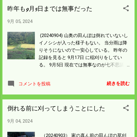
とても時間がかかる。 しばらく考えたが被
昨年も9月5日までは無事だった
害が少ない内に刈ってしまうことにした。
刈取の準備は少なくとも丸一日かかる。 今
9月 05, 2024
の所準備は全くできていない。 日曜日には
できるように頑張ろう。
(20240904) 山奥の田んぼは倒れていないし
イノシシが入った様子もない。 当分雨は降
りそうにないので一安心している。 昨年の
記録を見ると 9月17日 に稲刈りをしてい
る。 9月5日 現在では無事なのが七不思議と
書いている。 だけど安心しきって 点検を怠
ったらとんでもないことになっていた。 今
続きを読む
コメントを投稿
年は倒れそうにないし見回りを強化して守
り切れば かなりの収量が確保できそう。 昨
年と同じコメントだが実現できるように頑
倒れる前に刈ってしまうことにした
張ろう。 直射日光下の草刈作業などは結構
きついが 陰に入れば快適な状況になった。
9月 04, 2024
稲刈り準備に取り掛かるがトタン張りの作
業小屋は 太陽が山の陰に入らんととても作
（20240903） 家の真ん前の田んぼの草刈