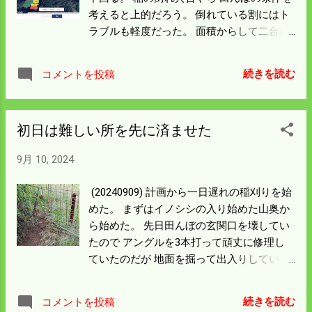
考えると上的だろう。 倒れている割にはト
ラブルも軽度だった。 面積からして二台の
乾燥機70石を動かした。皮算用では二台と
も満タンを 期待したが実際の張り込みは
続きを読む
コメントを投稿
70％を下回った。 イノシシの被害は少ない
が 左の二枚は雑草が多く右の二枚の下側は
こっぴどく倒れた。 雨がなかったので発芽
初日は難しい所を先に済ませた
はしていないのはラッキーだった。 倒れた
場合稲茎が長く普通なら穂が長くて収量が
9月 10, 2024
上がるのだが 発育が悪くなりくず米の発生
が多くなることは知られている。 結局籾摺
(20240909) 計画から一日遅れの稲刈りを始
りをしてみないとわからんが 芳しくないよ
めた。 まずはイノシシの入り始めた山奥か
うに感じる。 稲刈り初日に出雲からくず米
ら始めた。 先日田んぼの玄関口を壊してい
屋さんが来た。 普段付き合う人ではないが
たので アングルを3本打って頑丈に修理し
高く買うので出してほしいとのこと。 値段
ていたのだが 地面を掘って出入りしてい
を聞いてビックリ。米騒動は本物だった。
る。 メッシュ金網の曲がりの様子から出た
明日は我が家の稲刈りはお休みして親戚を
ような 形だが何処から入ったかは結局わか
刈る。 空模様が気になるがやれるところま
続きを読む
コメントを投稿
らなかった。 イノシシが明日ここに来たら