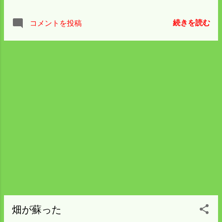
の場合倒れた方向の追い刈りでないと必ず
に残ったものは狭い場所にあって細い穴に
トラブルになる。 幸い約半分の右側は向こ
入るプーリ抜きが必要になった。 道具とい
続きを読む
コメントを投稿
う方向に倒れていて 左側は株元が少し浮い
う物はあるもので車屋さんから借りて抜い
ているかこちら側に倒れていた。 これなら
た。 2時間余り難儀をした。 こんなことが
スイッチバックでなく反時計のようにグル
あって稲刈りはゼロ。 積みあがっているコ
グル回れるので 気分的には楽だった。 丁寧
シヒカリの一部は明日出荷できることにな
にしようと思えば手前の所は 右から斜め左
った。 自転車操業を再開しよう。
上に刈って前を広げ その先の追い刈りから
始めるのがベストだけど 範囲が小さかった
のでこのまま突っ込んだ。 倒れ方がひどい
と通常速度の半分程度にななって 刈り取っ
た面積は予定より少なかった。 夕方になり
北方面から雨が降ってくるのが見えたので
急いで帰ったので籾を濡らすほどの事はな
かった。 雨後の倒れた稲で一度コンバイン
のこぎ胴を詰まらせた。 異常を感じて早く
コンバインを止めればよかったが 一瞬のこ
とで間に合わなかった。 こぎ胴のトラブル
畑が蘇った
は初めてだった。 回復には難儀をしたが解