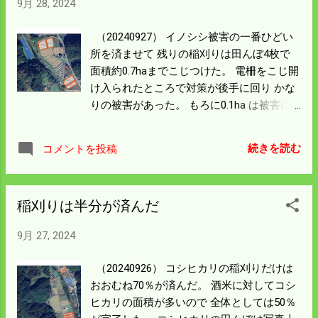
9月 28, 2024
らかになりつつある。 稲の刈り始めは今年
は豊作の感があったが 9月後半になったあ
（20240927） イノシシ被害の一番ひどい
たりから雰囲気が悪くなった。 刈っても刈
所を済ませて 残りの稲刈りは田んぼ4枚で
ってもコンバインのタンクが満にならん。
面積約0.7haまでこじつけた。 電柵をこじ開
肥培管理と雑草対策の失敗があると思う。
け入られたところで対策が後手に回り かな
反当8俵が目標で平年は7俵。 カープの歴史
りの被害があった。 もろに0.1ha は被害に
的大失速とまではいかんが 収穫量は平年並
あっている。 収量減はもちろん痛いがイノ
みになりそうだ。
シシが入った田んぼを刈ると コンバイント
続きを読む
コメントを投稿
ラブルが多発する。 倒れた稲を刈るよりも
っとひどいトラブルになるから 今日の稲刈
りは余裕で済むはずだったけど 日没まで作
稲刈りは半分が済んだ
業する羽目になった。 イノシシもだけど雑
草もすごかった。 鬼が笑うかもしれんけど
9月 27, 2024
来年はもっとイノシシ対策を 徹底しようと
思う。 残っている4枚の田んぼは倒れてい
（20240926） コシヒカリの稲刈りだけは
ないしイノシシ被害も少ない。 後二日ルン
おおむね70％が済んだ。 酒米に対してコシ
ルン気分の稲刈りになるだろう。
ヒカリの面積が多いので 全体としては50％