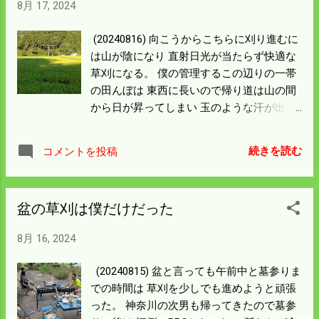
8月 17, 2024
ざらでもなさそうだった。 電柵をイジルも
のがいる。 柵線は地上15cmくらいのところ
(20240816) 向こうからこちらに刈り進むに
に張っているのだが ここの碍子を上げてい
は山が陰になり 直射日光が当たらず快適な
るのは二日連続だ。 夜露に濡れた体で線に
草刈になる。 僕の管理するこの辺りの一帯
触れれば 相当のショックがあるはずだが碍
の田んぼは 東西に長いので帰り道は山の間
子を持ち上げるとは考えたものだ。 周りを
から日が昇ってしまい 玉のような汗が出
見れば大きなイノシシが通った痕跡はな
る。 日陰の間はブヨがまとわりつくので蚊
い。 何者かがここを通り道にしているのだ
取り線香は必需品だ。 直射日光が当たると
と思うので この周りは支柱を立てて電柵を
続きを読む
コメントを投稿
突然いなくなる。 在庫が切れたので新しい
二重に張った。 電圧も最大にしておいた。
のを買ってビックリ。 昨年は1300円くらい
回り道をするのか侵入を止めるかは明日の
だったと思うが1700円になっていた。 安い
朝結果が出る。 こんなことをしていたら大
盆の草刈は僕だけだった
のはあるが両側に火をつけないと効果が薄
社の試合を見そびれた。 いい試合だったら
いし 燃え方も二倍くらい早い。 蚊取り線香
しい。 次の試合は絶対見る事にしよう。
8月 16, 2024
の棚を見て面白い発見をした。 一般の線香
はニワトリマークが一番高く 僕らが使う線
(20240815) 盆と言っても午前中と墓参りま
香の半分くらい。 もっと安いのは量にもよ
での時間は 草刈を少しでも進めようと頑張
るが4分の1くらいのもあった。 殺虫成分な
った。 神奈川の次男も帰ってきたので墓参
のか燃え方によるものなのかははっきりし