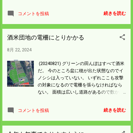
はなく 空きができるまで順番待ちだったそ
うだ。 ブログには2018年から書いている。
続きを読む
コメントを投稿
何時頃から僕が参加しているか覚えていな
いがブログには 2018年 から毎年お大師さん
の事は書いている。 ブログのお大師さんを
酒米団地の電柵にとりかかる
拾って見ると いろんなことが思い出され
る。 59番札所は国分寺（薬師如来）と書い
8月 22, 2024
てある。 二年か三年前、四国に行ったとき
国道から 国分寺の看板が見えたのだがスル
(20240821) グリーンの田んぼはすべて酒米
ーした。 今度は必ずお参りをしなければな
だ。 今のところ盆に穂が出た状態なのでイ
んだろう。 それにしても今年もお大師さん
ノシシは入っていない。 いずれここも攻撃
に行けたことは感謝しよう。
の対象になるので電柵を張らなければなら
ない。 面積は広いし道路があるので数か所
に分けなけらばならん。 ざっと計算しても
長い所は800ｍくらいになる。 電柵前の草
続きを読む
コメントを投稿
刈には応援が入ったので気分は少し軽くな
った。 電柵ユニットは二セットしか残って
いない。 右建物の下は電柵だけの囲いでご