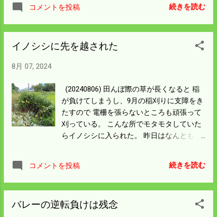
りをして火道を切り、 改めて向こう側の風
続きを読む
コメントを投稿
下から着火したら綺麗に燃えた。 途中消防
署の赤い広報車みたいなのが横を走ったが
何も言わなかったので さほど問題になる様
イノシシに先を越された
な野焼きでもないのだろう。 酒米の穂が出
るのは盆前になった。 それ以降は酒米の田
8月 07, 2024
んぼにも電柵を張らなければならん。 盆ま
でに電柵を張る所の草刈と 張ったところの
(20240806) 田んぼ際の草が長くなると 稲
柵線の下の草刈に集中して頑張ろう。 カー
が負けてしまうし、9月の稲刈りに支障をき
プは引き分け、初戦は勝っているので負け
たすので 電柵を張らないところも頑張って
越はなくなった。 明日勝てば面白いことに
刈っている。 こんな所でモタモタしていた
なりそう。 明日こそ頑張ってくれ。
らイノシシに入られた。 昨日はなんともな
かったので 昨夜の仕事だ。 コシヒカリの田
んぼはイノシシの偵察物件から 給食提供の
続きを読む
コメントを投稿
場になったようだ。 田んぼからイノシシが
山に帰った足跡が 舗装道路に残っている。
これは大変なことになったと電柵支柱を立
バレーの逆転負けは残念
てていたら 田んぼの中からポチャポチャと
イノシシの足音がした。 イノシシがいるの