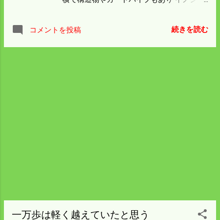
ても断魚渓のような構造なので コンクリー
の心配は今まで全くなかった。 国道右の山
トの無い上流に放したが 一匹ではどうにも
裾にはイノシシ柵があり下側は農地用のソ
ならんので絶えてしまっただろう。 子供の
続きを読む
コメントを投稿
ーラーパネル、 写ってはいないがその下に
頃には家の前にもコギがいたのを覚えてい
はソーラー発電が3千㎡くらいある。 左の
る。 今では比和川上流の谷にほんのわずか
川は高い護岸があってイノシシが昇れるこ
生息して 釣ったという人の話は聞く。 産卵
とはない。 上側のビニールハウスの所にも
期以外でも捕獲禁止にしてほしいと思う。
イノシシ柵はある。 パネル側と上の道路か
電柵はほぼ完成したが質の悪いイノシシは
らの侵入を想定して110ｍくらい張っておい
電柵をものともしないで入る。 狙うところ
た。 国道の方が高い位置なので上から目線
はだいたい決まっているので 一晩中番をす
で見られるのは嫌がるので ここはもう安全
ればよいが現実的ではない。 支柱を倒した
だろう。 明日こそ酒米の田んぼの電柵を済
り引っかけた線を地道に修理していくしか
ませることにする。 稲からの距離が保てる
今の所対処の方法はない。 柵線下の草がも
ことや風向きなどの条件はあるが 刈った草
う延びている。 明日からは柵線の見回りと
に火をつける。 枯れたようになっているの
草刈に集中することにしよう。
で面白いように燃えていく。 稲の方に風向
きが変わり慌てるが少々の火傷は想定済み
だ。 燃え跡に電柵を張れば草管理が省ける
のがメリットだ。 もう少し左に草をかきよ
一万歩は軽く越えていたと思う