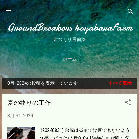
スキップしてメイン コンテンツに移動
GroundBreakers koyabaraFarm
米つくり最前線
ホーム
8月, 2024の投稿を表示しています
すべて表示
投
稿
夏の終りの工作
8月 31, 2024
(20240831) 台風は昼までは何でもないよう
な感じだったが 昼からは結構な雨が降り夕