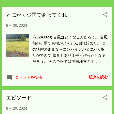
える。 次からはこの方法で間に合わせよ
う。
とにかく少雨であってくれ
8月 30, 2024
(20240829) 台風はどうなるんだろう。 台風
前の少雨でも稲がどんどん倒れ始めた。 こ
の状態のままならコンバインが楽に刈り取
りができて 収量もあり上手く作ったとなる
だろう。 今の予報では中国地方の雨は少な
いように見えるが とんでもない迷走台風で
この先どうなるかわからん。 とにかく雨が
続きを読む
コメントを投稿
少ないことを祈ろう。 嫁さんがとうとう魚
をすくった。 小さすぎて魚種がわからん。
増水して流されてはいけないので当分飼っ
エピソードⅠ
て放すことにした。 もっと大きいのがいた
というので 明日増水しなければまた挑戦す
8月 29, 2024
るんだろう。 騒いでいる魚が何処から来た