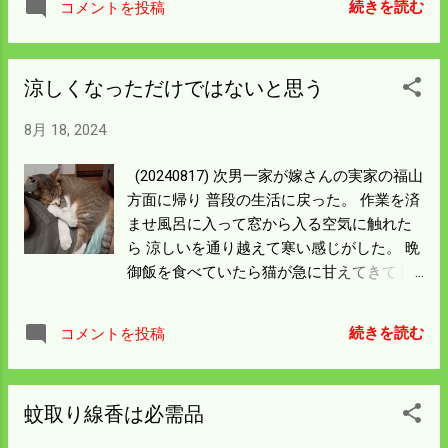
立てるような状態で 支柱の立て込みに苦労
続きを読む
コメントを投稿
の草刈機や 小さな機械ではどうにもならん
した。 ここを止めればあんちゃんの田んぼ
が スライドモアーは威力を発揮してくれ
だけが犠牲になって 上の方に展開する集落
た。 田んぼを眺めると被害は甚大ではない
の田んぼは守られることになる。 一応この
涼しくなっただけではないと思う
が 新しいイノシシの侵入跡が数か所見つか
状態で様子を見ることにする。 昔は隣りの
った。 ここから来たなというようなところ
おっちゃんが護岸のところも電柵をしてい
8月 18, 2024
は 対処療法で対策をしておいた。 助かって
た。 コンクリートドリルで支柱を立てるほ
いるのは穂の出始めた酒米には 今の所入っ
どの念の入れようだったのだが 支柱も古く
(20240817) 次男一家が嫁さんの実家の福山
た様子はない。 今年の稲刈りは 二週間ぐら
なり3分の2は折れ曲がって使えなくなって
方面に帰り 普段の生活に戻った。 作業を済
い早く始まる。 来週からは稲刈りの準備に
いる。 イノシシが入っていることは連絡す
ませ風呂に入って窓から入る空気に触れた
取り掛かろう。
るが 一体どうするんだろう。 明日は我が家
ら 涼しいを通り越えて寒い感じがした。 晩
の方の侵入経路を捜索して見よう。
御飯を食べていたら猫が急に甘えてきて 隙
を見せた嫁さんの膝に乗り完全くつろぎモ
ードになった。 少々つついても安心しきっ
続きを読む
コメントを投稿
て寝ている。 ほぼ一週間知らん人間がたく
さんいたので ストレスが溜まっていたのか
と思ったりして可愛く思えた。 涼しくなっ
蚊取り線香は必需品
たのもあるのかもしれない。 暑苦しければ
すぐに降ろされるところだが 嫁さんもまん