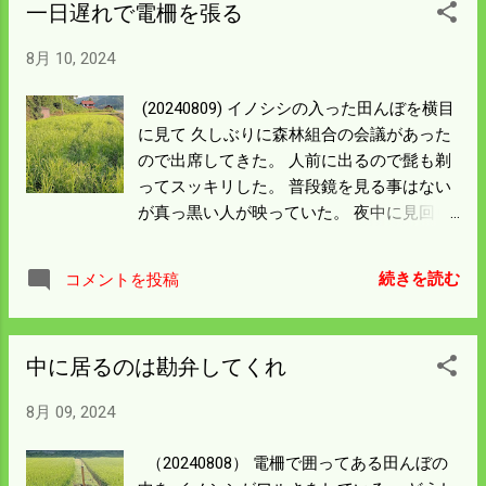
一日遅れで電柵を張る
い。 プラグを抜いてエンジンに直接オイル
を入れ 空回しから始めた。 いろいろやって
8月 10, 2024
ようやくエンジンがかかったが どうも変。
吸水するのだが冷却の水が出てこない。 し
(20240809) イノシシの入った田んぼを横目
ばらくしたら変な煙が出たりして これは大
に見て 久しぶりに森林組合の会議があった
変なことになっているとエンジンを止め
ので出席してきた。 人前に出るので髭も剃
た。 よくわからんが焼き付く一歩手前だっ
ってスッキリした。 普段鏡を見る事はない
たんだと思う。 冷却系統に何か詰まってい
が真っ黒い人が映っていた。 夜中に見回り
るのか分解してみたら 逆止弁みたいなのが
と称して徘徊しているので眠いことこの上
あって使ってあるゴムが 固着していた。 ゴ
ない。 会議を済ませてランチもしないで飛
ムを取っ払いエンジンを回し 吸水したら熱
続きを読む
コメントを投稿
んで帰った。 電柵を張り夕方電源を入れて
水が出てきた。 安定して送水できているの
おいたので ここの田んぼはもう大丈夫だろ
で写真を撮った。 送水ホース右側に出てい
う。 周りは電柵だらけでなのでここにはい
るのが冷却水。 一時間半ぐらい送水したら
中に居るのは勘弁してくれ
ずれ入るとは思っていたが 想定より早い侵
真っ白になっていた田んぼに 水が回った感
入だった。 他のコシヒカリの気になるとこ
じになった。 稲はまだ枯れてはいないと思
8月 09, 2024
ろはあるのだが パトロールを強化して対応
うが登熟の時期なので なんかの障害が残っ
することにする。 カープは東京から大阪に
たかも知れん。 ここの六千坪は他の田んぼ
（20240808） 電柵で囲ってある田んぼの
行っている。 巨人戦はBSで必ず見れるがそ
と混ぜないよう 乾燥調製しないといけない