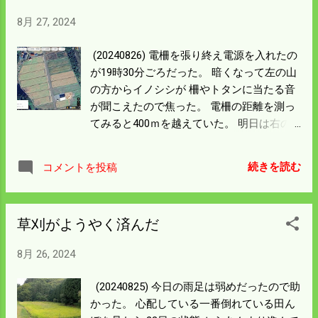
せ付けるべきだった。 酒米さんごめんなさ
8月 27, 2024
い。
(20240826) 電柵を張り終え電源を入れたの
が19時30分ごろだった。 暗くなって左の山
の方からイノシシが 柵やトタンに当たる音
が聞こえたので焦った。 電柵の距離を測っ
てみると400ｍを越えていた。 明日は右の
稲の植えてある二枚を囲う予定にしてい
る。 柵線下の草刈もしたので歩数は意外と
続きを読む
コメントを投稿
伸びているだろうと 歩数計を見たら午前10
時過ぎに確認した時点でカウントが止まっ
ていた。 支柱を配るだけでこの歩数なので
草刈がようやく済んだ
午後の活動分を入れると一万歩は軽く越え
ていたと思う。 記録を取るために作業をし
8月 26, 2024
ているのではないが 頑張った日なので記録
が残っていないのは残念だった。 歩数カウ
(20240825) 今日の雨足は弱めだったので助
ントでポイントをもらえるアプリがあるら
かった。 心配している一番倒れている田ん
しい。 登録していれば余計に悔しかったか