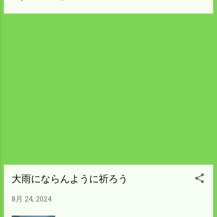
昨日の田んぼは結果がわかっているので怖
くて見に行けなかった。 そんなことがあっ
て嫁さんの妹夫婦と飲み会になった。 子供
が買ってきていたビールの2ℓ缶をどうやっ
て飲もうかと 考えていたので丁度良かっ
た。 昔は3ℓ缶をゴロゴロ転がすほど飲んで
いたのが 思い出されて昔話になった。 カー
プは勝ったしご馳走も食べた。 明日からま
た頑張れるだろう。
大雨にならんように祈ろう
8月 24, 2024