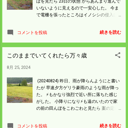
ぼを見たら 23日の状態 からあんまり進んで
もしれん。 台風は一転してヤバい方に来る
いないように見えるので一安心した。 今ま
みたい。 備えを万全にしておこう。
で電柵を張ったところはイノシシの侵入は
ないようだ。 雨が降って効果が上がってい
るのかもしれん。 その代わり電柵の無い酒
続きを読む
コメントを投稿
米に入りだした。 草刈が済んだので明日か
ら電柵張りに取り掛かる。 応援あんちゃん
の刈り進む速さは驚異的だった。 30歳も若
このままでいてくれたら万々歳
いとやっぱりと思うが エンジン音を聞くと
リズムよく強弱がついていて なるほどプロ
8月 25, 2024
の仕事と思った。 今シーズンはこれでお終
いだが 来年からもよろしくと言っておい
(20240824) 昨日、雨が降らんようにと書い
た。 来週からは稲刈り準備をする予定だっ
たが 早速夕方ゲリラ豪雨のような雨が降っ
たが 電柵が済まなかった。 台風前までには
た。 ⚡もかなり強烈で近い所に落ちた感じ
電柵関連を片付けて 稲刈り準備を始めよ
がした。 小降りになり⚡も遠のいたので家
う。
の前の田んぼをこわごわと見たら 案の定稲
が倒れ始めた。 この状態で収穫できれば上
手に作ったとなるが そうはいかんだろう。
続きを読む
コメントを投稿