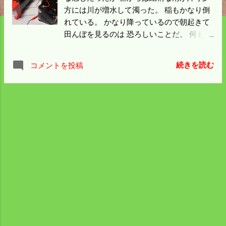
方には川が増水して濁った。 稲もかなり倒
れている。 かなり降っているので朝起きて
田んぼを見るのは 恐ろしいことだ。 何もで
きないので晴れている間に柵線下の草刈を
して 買い物に出たが車も少なく閑散として
続きを読む
コメントを投稿
いた。 電柵用のバッテリーが底をついた。
you tudeで再生方法なんかを見たが 廃液の
処理なんかを考えたら僕にはできない。 乾
電池の12V用（左）は電柵本体の中古を買っ
た時ついていたもの。 水没したのか中が錆
びて外包も破れて使い物にならなかった。
新品を買おうと思ったら4千円近くするでは
ないか。 ホームセンターの軽トラのバッテ
リーに合わせたような値段だった。 貧乏人
は自作しかないと6Vを二個並べて作ってみ
た。 乾電池は百円ショップのマンガン。 総
工費千円、下手な工作でも立派に節約にな
った。 これからどんどん廃バッテリーが増