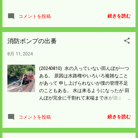
て帰り家の近くの水路に放した。 抱卵した
なイノシシが走り去ったところは こんな跡
ようにも見える。 沢蟹を見つけるたびに持
になっていた。 痕跡としては意外と細いが
ち帰り放しているので 家の周りで殖えてく
続きを読む
コメントを投稿
出会ったのは体重50㎏ははるかに超えてい
れれば嬉しいな。
た。 酒米の団地はまだ電柵を張っていな
い。 イノシシが出入り自由なので 田んぼの
消防ポンプの出番
中は荒らさないが 排水路周辺を掘り返して
大変な被害になっている。 酒米を守るため
8月 11, 2024
草刈りを急いで電柵をしなければならん。
畦の天端を自走ハンマーナイフ（幅80cm）
(20240810) 水の入っていない田んぼが一つ
で刈れるところはほぼ済ませた。 一日の歩
ある。 原因は水路権やいろいろ複雑なこと
数はこの夏新記録になった。 明日からは畔
があって 申し上げられないが僕の管理不足
の両側を普通の草刈機で刈っていく。 酒米
のこともある。 水は来るようになったが 田
の穂が出始めた。 盆明けには一斉に出るの
んぼが完全に干割れて末端まで水が溜まら
で電柵を張る所から 優先的に済ませてい
んので 消防ポンプの出番となった。 昨年ま
く。 カープは残念だったが甲子園は大社が
で使っていた凍結でヘッドを割ったポンプ
大金星を挙げた。 水害被害の島根半島に元
続きを読む
コメントを投稿
は ネットで売ることにして 荷造をしていた
気をくれたことだろう。 僕も元気をもらっ
ので予備を引っ張り出した。 買って3年く
たことにして頑張ろう。
らい経つが一度もエンジンを回していな