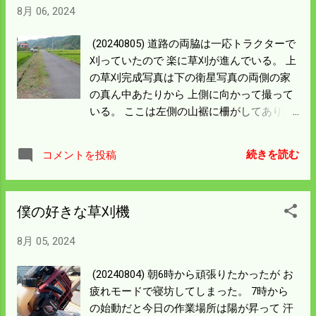
8月 06, 2024
に電柵を張っては面白くない。 ロケット花
火で追い出すことにして急いで家に帰っ
(20240805) 道路の両脇は一応トラクターで
た。 華々しく花火を上げるが田んぼはもぬ
刈っていたので 楽に草刈が進んでいる。 上
けの空になっていた。 電柵は張ったが日が
の草刈完成写真は下の衛星写真の両側の家
落ちてしまったので 電源は入っていない。
の真ん中あたりから 上側に向かって撮って
シーズン初めなので柵線があるだけでも 抑
いる。 ここは左側の山裾に柵がしてあり右
止効果はあるだろう。 草を刈って一週間も
側は比和川の高い護岸がある。 青い田んぼ
すれば 草の種類のもよるが面白いほど燃え
が僕の管理する田んぼなので 道路を歩いて
る。 僕らは草刈が遅れるので余計に枯れ草
続きを読む
コメントを投稿
くるイノシシを対象に電柵を張る。 明日こ
が多くなる。 火勢がよくなり稲が火傷する
の辺りに電柵を張れば この地域のコシヒカ
こともあるが これを燃やすのが快感で止め
リ団地の電柵張りは完成を見る。 今まで完
られん。 電柵が完成したところの草が長く
僕の好きな草刈機
成した団地は三か所で電柵が稼働してい
なり始めた。 柵線に草が触れるとアースに
る。 イノシシの出入りの激しい所から 張っ
なり電柵効果が落ちる。 今週後半からは柵
8月 05, 2024
たので今の所被害は最小限に止めている。
線下の草刈も追加になる。 盆が来る、もう
電源の12ｖバッテリーは5個くらい確保して
一頑張りしよう。
(20240804) 朝6時から頑張りたかったが お
いるが それ以降のバッテリーの在庫はな
疲れモードで寝坊してしまった。 7時から
い。 弱っていると思われる機械のバッテリ
の始動だと今日の作業場所は陽が昇って 汗
ーを 電柵用に利用して 新しいバッテリーを