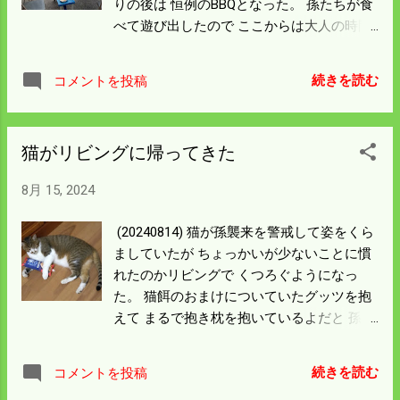
りの後は 恒例のBBQとなった。 孫たちが食
ないが 僕はこれを選んでいる。 たかが線
べて遊び出したので ここからは大人の時間
香、されど線香なのかもしれん。 昼過ぎに
だが 飲むのが僕と嫁さんだけなので 僕はビ
網を入れたが 先客が投網をしていたせいで
ールを腹に入れ、明るいうちから早々と寝
一匹も獲れなかった。 落ち鮎シーズンまで
続きを読む
コメントを投稿
てしまった。 早めの充電で明日も頑張らな
鮎漁は止めることにした。
ければならん。 墓参りで気が付いたが 国道
沿いの僕の田んぼにイノシシが入ったのが
猫がリビングに帰ってきた
見えた。 墓は高い位置にあるので集落の田
んぼがよく見える。 ここは自分の田んぼだ
8月 15, 2024
け電柵をするわけにいかない。 僕の田んぼ
が一番端なので入ったみたい。 川の方から
(20240814) 猫が孫襲来を警戒して姿をくら
の侵入なら柵を直せばよいだけだが 国道や
ましていたが ちょっかいが少ないことに慣
農道を歩いてきたとすれば防ぎようがな
れたのかリビングで くつろぐようになっ
い。 何処から来るかしっかり確かめて対応
た。 猫餌のおまけについていたグッツを抱
しなければならん。 困ったことになった。
えて まるで抱き枕を抱いているよだと 孫が
写真を撮った。 小学校の孫はスマホは持っ
ていないが扱いには馴れているようで LAIN
続きを読む
コメントを投稿
で送ってくれた。 画像処理も簡単にできる