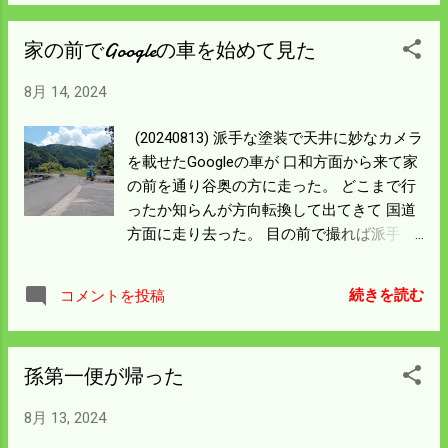
ようになっていることも 教えてくれるがつ
いて行けない。 夕方網を入れたが鮎は4匹
家の前でGoogleの車を始めて見た
だった。 姿は見えるが追いかけまわされて
だいぶスレて来たようだ。 暑さは続くよう
8月 14, 2024
なので獲れ高は少ないと思うが 次も納涼を
兼ねて入ってみよう。 イノシシの侵入が止
(20240813) 派手な塗装で天井に妙なカメラ
まらん。 田んぼの中は走っているが電柵の
を載せたGoogleの車が 口和方面から来て家
出入りの痕跡がつかめない。 電柵は効いて
の前を通り谷奥の方に走った。 どこまで行
いると思うんだけど いったいどこから出入
ったか知らんが方向転換して出てきて 国道
りしているか訳わからん 箱罠は少し遠いが
方面に走り去った。 目の前で撮れば派手さ
糠餌をまいて様子を見ることにした。 餌に
がよく見えたと思うが 突然のことで後ろ姿
つけば箱罠の方に誘導する作戦だ。 当分飼
しか撮れなかった。 こんな所にも来るのか
って確実に確保できるようにしよう。
続きを読む
コメントを投稿
と感心した。 墓参りの前に納涼を兼ねて第
二回目の出漁をした。 一網で今晩の人数分
をゲットした。 珍しいのはパーマークの奇
孫第一便が帰った
麗なヤマメが入っていた。 水温が高いのに
家の前によくいたなと思う。 イノシシの侵
8月 13, 2024
入が止まらん。 電柵を蹴散らしているので