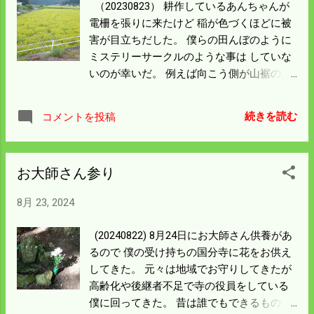
（20230823） 耕作しているあんちゃんが
電柵を張りに来たけど 稲が色づくほどに被
害が目立ちだした。 僕らの田んぼのように
ミステリーサークルのような事は していな
いのが幸いだ。 例えば向こう側が山裾のよ
うなところだと 決定的な被害になるけど 向
こうにも道路があって上から目線で見られ
続きを読む
コメントを投稿
るので 何処に行こうか迷ったような歩き方
だ。 比和川の反対側下流にある僕の田んぼ
は イノシシが入ったのではなく 先日の雨で
お大師さん参り
倒れだした。 特に肥料を多くした記憶はな
いが 結果としてこうなったのは何かが影響
8月 23, 2024
しているんだろう。 このまま収穫になれば
万々歳だけど 台風なんかが影響すれば悲惨
(20240822) 8月24日にお大師さん供養があ
な稲刈りなる。 風の影響は少ないと思うが
るので 僕の受け持ちの国分寺に花をお供え
大雨にならんように祈るしかない。
してきた。 元々は地域でお守りしてきたが
高齢化や後継者不足で寺の役員をしている
僕に回ってきた。 昔は誰でもできるもので