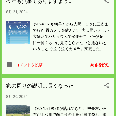
今年も無事でありますように
まかすことにしよう。
8月 21, 2024
(20240820) 朝早くから人間ドックに三次ま
で行き 胃カメラを飲んだ。 実は胃カメラが
大嫌いでバリュウムで済ませていたが 5年
に一度くらいは見てもらわないと危ないと
いうことで 泣く泣くカメラに変更した。 も
し何かあったら人生最高の ラッキー変更と
いうことになるかも知れん。 イノシシの動
続きを読む
コメントを投稿
きが活発になったので 昼から電柵を一斉点
検して歩いた。 被害はジワジワと広がって
いるが ここから出入りというのは昨日の田
家の周りの説明は長くなった
んぼしかわからんかった。 昨日も書いたが
左下が護岸が低くなっていて イノシシが出
8月 20, 2024
入りした跡がある。 昨日右上の建物から左
に向けて電柵を張った。 効果テキメンで僕
(20240819) 稲が熟れてきた。 中央左から
の田んぼへは行かないで この田んぼだけを
右が比和川で向こうの山裾が国道432。 建