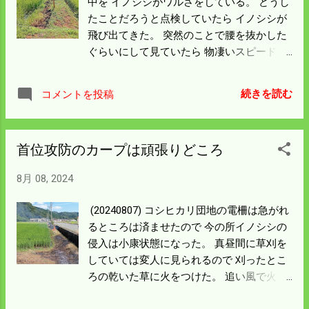
中を イノシシがワルさをしている。 どうし
の他の球団中継は NHKでもない限り放送は
だろう。 電柵を次々と張ってはいるが 最初
たことだろうと点検していたら イノシシが
ない。 今日の阪神6対3は面白かっただろう
頃の電柵は下草が線に当たるほど伸びてき
飛び出てきた。 突然のことで腰を抜かした
がラジオで聞くしかなかった。 有料放送も
た。 線に草があたると電柵の効果がなくな
ぐらいにして見ていたら 物凄いスピードで
考えるが高すぎる。 大阪の次は横浜だ。 首
る。 こんな感じだとロープ式で刈るのが最
山に帰った。 大きなイノシシで電柵を蹴散
位固めで面白いところだが 当分ラジオとビ
適だ。 今日の出来事で草刈ができていな
らかした。 昼間は電源が入っていないが い
ールで辛抱しよう。
続きを読む
コメントを投稿
い。 立秋というのだろうか昨日の夜から空
ざとなれば電柵なんか関係なく突進するこ
気が変わった。 草刈のピッチを上げよう。
とが目の前で起こった。 山裾にはイノシシ
柵がしてあるが 何処から出たのかこの山の
首位攻防のカープは頑張りどころ
方向に帰っていった。 イノシシ柵を壊して
いる可能性が高い。 柵の点検は草刈から始
8月 08, 2024
めなければならん。 緊急事態の前段階に差
しかかった。 盆どころではないが連休明け
(20240807) コシヒカリ団地の電柵は急がれ
から帰って来るらしい。 これは嫁さんの臨
るところは済ませたので 今の所イノシシの
戦態勢発動だ。
侵入は小康状態になった。 真昼間に草刈を
していては変人に見られるので 刈ったとこ
ろの乾いた草に火をつけた。 追い風で火を
つけたら勢いよく燃えたので あわてて先回