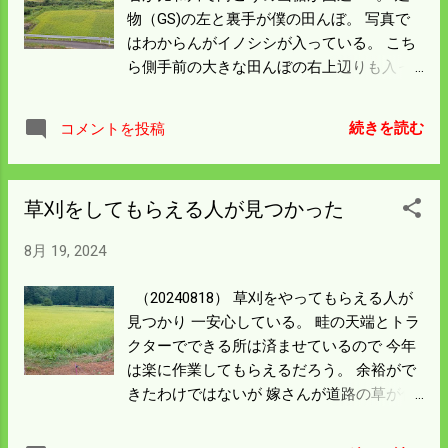
荒らしている。 足元から50ｍほど向こうに
物（GS)の左と裏手が僕の田んぼ。 写真で
電柵を張れば防げるし 隣りのおっさんが残
はわからんがイノシシが入っている。 こち
した電柵の支柱は 半分ぐらいは無事でい
ら側手前の大きな田んぼの右上辺りも入っ
る。 このままではあまりにも気の毒なので
ているのが見える。 その右隣は僕の田んぼ
連絡を忘れずにしてやろう。 山奥の田んぼ
だけど幸い入っていない。 僕の家の前で上
は今の所無事である。 昨年も 同じパターン
続きを読む
コメントを投稿
から目線に見られることになるので 遠慮し
で安心していたら こっぴどくやられた経緯
たんだろうか。 川の向こう側は葛の蔓で覆
がある。 毎日ここに来て遠目ではあるが監
われているが 頑丈なイノシシ柵がしてあ
視を怠らないようにしよう。 真ん中の木が
草刈をしてもらえる人が見つかった
る。 空撮で見ると左下が僕の家。 侵入経路
大きくなった。 田んぼがよく見えないので
を詳しく調べたら右建物の裏の大きな田ん
明日伐採しよう。
8月 19, 2024
ぼの 高い護岸を駆け上がっていた。 写真で
言うと真ん中下の距離の表示あたりだ。 こ
（20240818） 草刈をやってもらえる人が
の田んぼから入り何故か上の方にある僕の
見つかり 一安心している。 畦の天端とトラ
田んぼに来る。 ここを耕作するあんちゃん
クターでできる所は済ませているので 今年
は野菜作りが忙しくて イノシシ対策が行き
は楽に作業してもらえるだろう。 余裕がで
届いていない。 しかたなく白い線のように
きたわけではないが 嫁さんが道路の草が伸
夕方電柵を張った。 距離を計ったら103ｍ
びて車に当たりそうというので ついでに刈
になった。 河原土質なので石の上に鉄筋を
っておいた。 葛や蔓性の雑草が伸びて普通