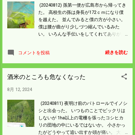
悩ましい。 草が触れてアースしているのな
(20240812) 孫第一便が広島市から帰ってき
ら 対応ができるが 土が乾燥しきって通電効
た。 高校生の孫は身長が172ｃｍになり僕
果が落ちているのならどうにもできん。 草
を越えた。 並んでみると僕の方が小さい。
刈をして夕立を待つ事にしよう。
僕は腰が曲がり少しづつ縮んでいるみた
い。 いろんな手伝いをしてくれてありがた
い。 草刈りのレクチャーをしたがなんだか
心もとない。 エンジンの2・4サイクルの説
続きを読む
コメントを投稿
明をしたが全く知らないという。 僕らは中
学校ぐらいで習ったような気もするが 今か
らはモーターの時代だから必要ないのだろ
酒米のところも危なくなった
う。 草刈は危ないことなので 安全第一でや
る事だけは伝えておいた。 消防ポンプの出
8月 12, 2024
動の効果もあり 干上がった田んぼに水が入
った。 一安心もつかの間にイノシシが入っ
(20240811) 夜明け前のパトロールでイノシ
た。 どこから入ったか点検していたら田ん
シと出会った。 いつものことでビックリは
ぼの水たまりで沢蟹を見つけた。 谷川や水
しないが 1ha以上の電柵を張ったコシヒカ
路からは距離がある。 どうやって暮らして
リの団地の中にいるではないか。 小さかっ
いたかはわからないが 愛おしくなって持っ
たがどうやって追い出すか頭が痛い。 大き