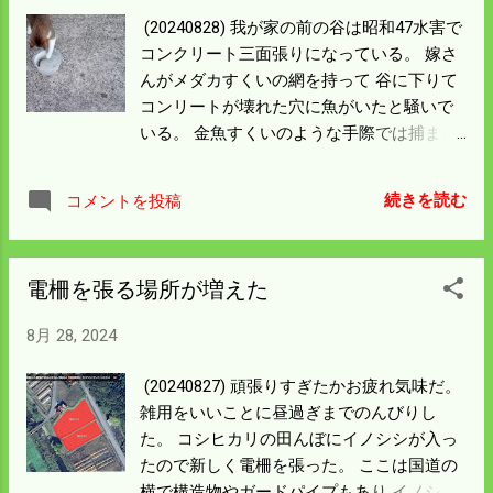
のか。 上流から流れて来たか遡上したかの
(20240828) 我が家の前の谷は昭和47水害で
どちらかだ。 山奥の田んぼの池でメダカを
コンクリート三面張りになっている。 嫁さ
飼ったことがある。 その子孫だと僕も嬉し
んがメダカすくいの網を持って 谷に下りて
いが 赤系統だったので可能性は薄いと思
コンリートが壊れた穴に魚がいたと騒いで
う。 三面張りコンクリートに空いた1ｍに
いる。 金魚すくいのような手際では捕まえ
満たないスポットに ドジョウと魚、更には
られん、 ガサを入れないとダメとアドバイ
沢蟹の小さいのがいた。 災害復旧のコンク
スした。 最近谷で魚なんか見たことはなか
リートは50年経ってボロボロに劣化してい
続きを読む
コメントを投稿
った。 結局ドジョウを一尾をすくい上げ猫
る。 100年もすればこの辺りも自然に帰る
に見せたら早速前足を出し、 面白い格好を
のかもしれん。
するので写真に収めた。 嫁さんいわくドジ
電柵を張る場所が増えた
ョウでなく1ｃｍくらいの魚だったというの
で 真相解明しないといけないだろう。 コン
8月 28, 2024
クリート三面張りの水たまりにドジョウが
いたのは 僕が山奥の池に放したものが流れ
(20240827) 頑張りすぎたかお疲れ気味だ。
てきたんだと思う。 昔コギ（イワナ形天然
雑用をいいことに昼過ぎまでのんびりし
記念物）が家の前まで遡っていたことがあ
た。 コシヒカリの田んぼにイノシシが入っ
った。 ずいぶん昔だが感激して写真を撮っ
たので新しく電柵を張った。 ここは国道の
ていた。 （20090503撮影） このまま遡っ
横で構造物やガードパイプもあり イノシシ