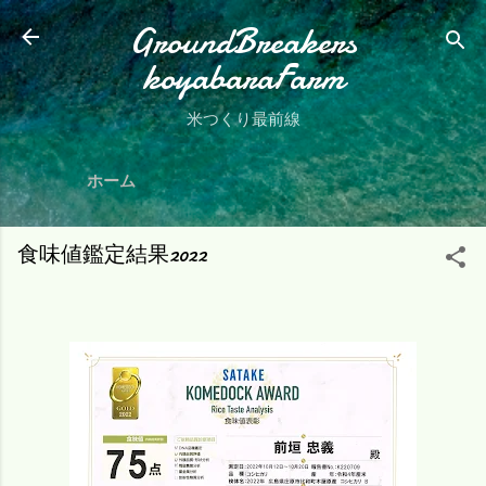
スキップしてメイン コンテンツに移動
GroundBreakers
koyabaraFarm
米つくり最前線
ホーム
食味値鑑定結果2022