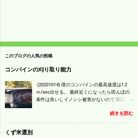
このブログの人気の投稿
コンバインの刈り取り能力
(20201014) 僕のコンバインの最高速度は1.2
ｍ/sec出せる。 最終近くになったら田んぼの
条件は良いしイノシシ被害がないので 順調に
刈り進んでいる。 直進だけの計算は72
続きを読む
ｍ/min、4.32ｋｍ/hrになり 幅は約2ｍだから
0.864/haの作業能力がある。 実際は回転した
り籾の排出などがあり 長方形の田んぼでも１/
くず米選別
４ぐらいまで能率は下がる。 4条刈りで38psは