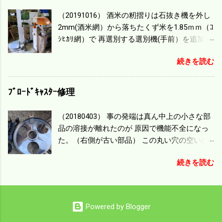
一番下の機種でもう100万足せば 9PSアップの
（20191016） 酒米の籾摺りは石抜き機を外し
毎秒20ｃｍ速いのがあったが 籾の運搬や乾燥
2mm(酒米網）から落ちたくず米を1.85ｍｍ（ｺ
機の容量、籾摺りの能力などのバランスの問
ｼﾋｶﾘ網）で 再選別する選別機(手前）を追加す
題で 今の機種で満足している。 というより買
る。 選別された酒米は未熟米として普通のく
った時はまだ耕作面積が少なく手が出せ 無か
続きを読む
ず米より2倍近い値段になる。 後で選別するの
ったのが本音だ。 4条刈りでも60･70㎰という
には手間がかかるので 一度に選別するやり方
のがある。キャビン付きだから一度は乗って
を随分前からこの方式にした。 今年は酒米30
ﾌﾞﾛｰﾄﾞｷｬｽﾀｰ修理
みたいと思う。 町内では5条刈りの100㎰で作
㎏を40袋したところで未熟が3袋出る。 1.85ｍ
業する人がいる。 秋作業は儲かるというのが
ｍ以下のくず米を合わせると5袋になる。 籾摺
定説だが 本当のところは知る由もない。 僕の
（20180403） 事の発端は真ん中上の小さな部
りをしていてくず米の袋の交換はラインを止
稲刈りは残り１haを切った。 明日一気に済ま
品の溶接が離れたのが 原因で機能不全になっ
めるほど忙しい。 広島県の作況指数は98だと
せる。
た。（右側が古い部品） この丸い穴の空いた
いう。 実感としては90が正しいと思うが こん
ステンレス部品を二枚重ねることで 肥料の落
な年はくず米が多い。 食協という米を扱う会
続きを読む
下を調整するシャッターになっている。 シャ
社の社員が言っていた。 今年は7月の日照不足
ッターを閉めたところで壊れたのでこの機械
と8月の酷暑、あげくウンカの被害と トリプル
は全く使えなくなった。 部品のステンレスの
パンチで米が不足しているという。 僕はウン
厚みはあるのだが 板の方は薄いので腐ってめ
カの被害は免れたがイノシシの被害が目立
Powered by Blogger
くれたようだ。 左の黒い部品は鋳物で恐ろし
つ。 僕の最終作況指数はどんなことになるの