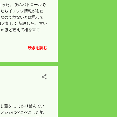
になった。 夜のパトロールで
けたらイノシシ情報がもた
柵なので危ないとは思って
ほど新しく 新設した。 古い
ｃｍほど控えて柵を立て
安心できると思う。 酒米
ゲットになる。 酒米の電
続きを読む
の慣らし運転は草刈から始
の落し蓋を しっかり踏んでい
イノシシはぺこぺこした地