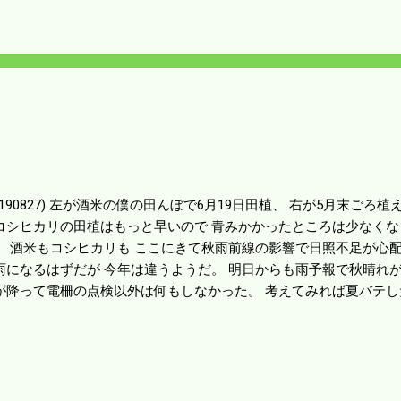
。 穴を塞ぐ対処療法しかないのがもどかしいが 川は増水している
る。 山川のパトロールを強化して 雨が止むのを待つしかなさそう
20190827) 左が酒米の僕の田んぼで6月19日田植、 右が5月末ごろ
コシヒカリの田植はもっと早いので 青みかかったところは少なく
。 酒米もコシヒカリも ここにきて秋雨前線の影響で日照不足が心配
雨になるはずだが 今年は違うようだ。 明日からも雨予報で秋晴れが
が降って電柵の点検以外は何もしなかった。 考えてみれば夏バテ
業は遅れるが明日も完全休養して 雨が上がるのを待つことにし