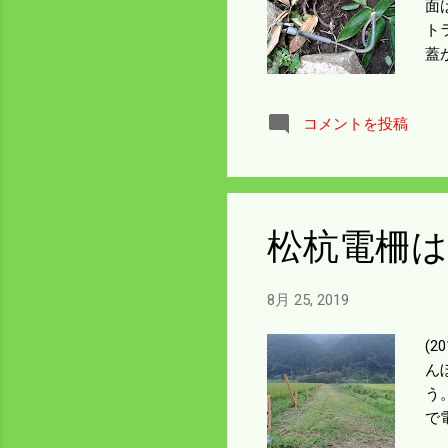
面
ト
蓋
で
て
コメントを投稿
っ
松杭電柵
8月 25, 2019
(
ん
う
で