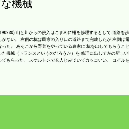
ンな機械
20190830) 山と川からの侵入はこまめに柵を修理するとして 道路
しかない。 右側の杭は民家の入り口の道路まで完成したが 左側は
なった。 あそこから野菜をやっている農家に 杭を出してもらうこと
った機械（トランスというのだろうか）を 修理に出して左の新し
ってもらった。 スケルトンで玄人じみていてカッコいい。 コイル
（昼夜を判別） 動作発行LEDがわかるぐらいで 中身がどういうこ
からない。 上の機械は末松電子製（九州）で 恐らく西日本で一番売
修理内容は温度センサーが不良ということで 部品が取り外してあっ
部品でこれまたさっぱり何のことかわからない。 今の所電柵は6か
械は故障対応で温存するとして 明日は線を張り運用すれば8か所稼
の下草刈りも大変だが 毎夜枕を高くして寝れるだろう。