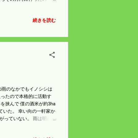
ころまで伸ばしたら シー
 今年は優先順位が違うの
続きを読む
な感じになってきた。 天
にしている。
 この雨のなかでもイノシシは
入ったので本格的に活動す
挟んで 僕の酒米が約3ha
ていた。 幸い向の一軒家か
がっていない。 雨は明日
盤が緩んでいる。 明日の
て電柵をする気にはなれな