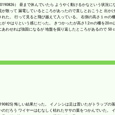
20190826） 昼まで休んでいたら ようやく動けるかなという状況
花が散って 漏電しているところがあったので直しとおこうと 出か
された。 行って見ると飛び越えて入っている。 右側の高さ１ｍの
たが やはりという感じだった。 きつかったが高さ1.2ｍの柵を20ｍ
にあわせれば強固になるが 地盤を掘り返したところがあるので 50
。 畔は狭くなるが飛び越えるには幅も高さもあるので ここはこれで
穂が出そろった。 酒米にも実が入ったということでイノシシのター
はまだ未完成だ。 その前に草刈という大仕事がある。 病み上がり
る。 大急ぎで囲う
20190825) 悔しい結果だった。 イノシシは足は置いたがトラップ
いのだろう ワイヤーはむなしく枯れたササの葉をつかんでいた。 