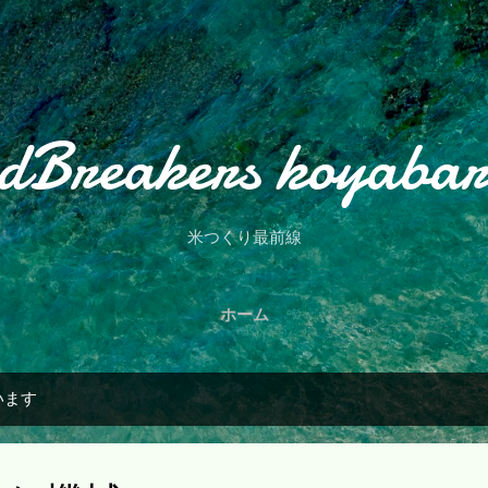
スキップしてメイン コンテンツに移動
dBreakers koyaba
米つくり最前線
ホーム
います