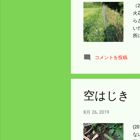
（
火
ら
い
所
た
の
コメントを投稿
柵
め
空はじき
8月 26, 2019
(
な