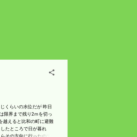
と同じくらいの水位だが 昨日
は限界まで残り2ｍを切っ
ｍを越えると比和の町に避難
をしたところで日が暮れ
たらその方向に行ったので