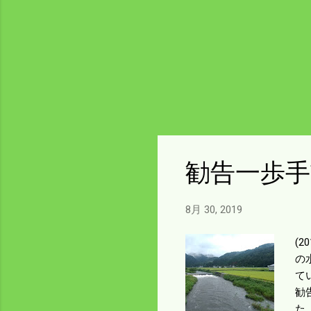
勧告一歩手
8月 30, 2019
(
の
て
勧
た