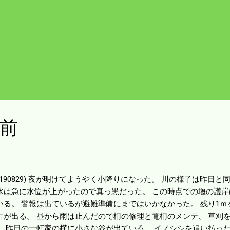
前
20190829) 夜が明けてようやく小降りになった。 川の様子は昨日
水は急に水位が上がったので真っ黒だった。 この時点での堰の護岸
いる。 警報は出ているが避難準備にまではいかなかった。 残り1
告が出る。 昼から雨は止んだので柵の修理と電柵のメンテ、 草刈
。 昨日の一軒家の横に小さな谷が出ている。 イノシシを追い払っ