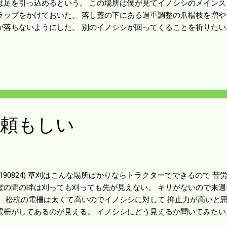
は足を引っ込めるという。 この場所は僕が見てイノシシのメインス
ラップをかけておいた。 落し蓋の下にある過重調整の爪楊枝を増や
が落ちないようにした。 別のイノシシが回ってくることを祈りたい
はないが 体調がすこぶる悪い。 トラップをいじっただけで一日が終
いなかったうえに 夜中のバイクパトロールで 薄着の上に夜露をた
た。 カープも投手崩壊、早々と薬を飲んで寝ることにする。
は頼もしい
20190824) 草刈はこんな場所ばかりならトラクターでできるので 
ぼの間の畔は刈っても刈っても先が見えない。 キリがないので来
。 松杭の電柵は太くて高いのでイノシシに対して 抑止力が高いと思
電柵がしてあるのが見える。 イノシシにどう見えるか聞いてみたい