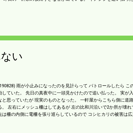
の定今年も穴を空けていた。 去年はわざと塞がないで電柵を穴のと
ン最後まで二度とそこには現れなかった。 面白いやり取りだったが
頑丈に穴は塞いでおいた。 雨が続くという。稲の作柄に影響しそう
による作柄はどうにもならないのでイノシシ対策だけは 進めること
れない
20190828) 雨が小止みになったのを見計らって パトロールしたら
動していた。 先日の真夜中に一頭見かけたので追い払った。 実が
なと思っていたが 現実のものとなった。 一軒屋からこちら側に道路を
る。 左右にメッシュ柵はしてあるが 左の比和川沿いで2か所が壊れ
先は柵の内側に電柵を張り巡らしているので コシヒカリの被害は広
降り続くという。九州ほどではないにしても 歩いてみるとかなり地
りようによっては災害の出る雨量となる。 この雨の中、草を刈っ