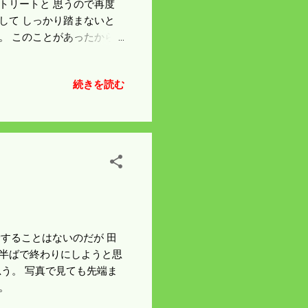
トリートと 思うので再度
して しっかり踏まないと
。 このことがあったから
わった。 風邪が治りきっ
っぷり浴びたのがいけなか
続きを読む
苦労することはないのだが 田
週半ばで終わりにしようと思
う。 写真で見ても先端ま
。