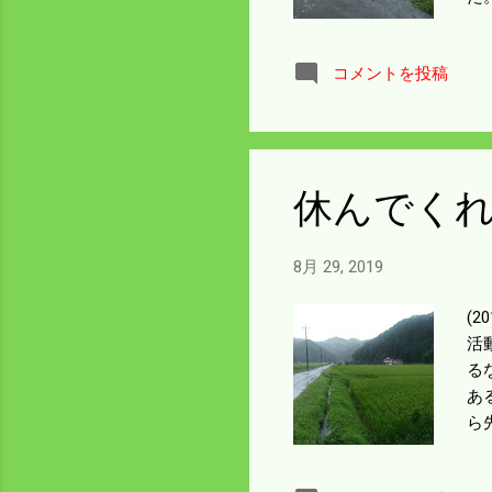
案
ズ
コメントを投稿
で
候
休んでく
8月 29, 2019
(
活
る
あ
ら
も
降