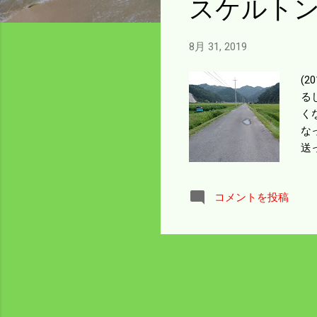
スケルト
8月 31, 2019
(
る
く
な
送
ー
わ
コメントを投稿
の
な
機
策