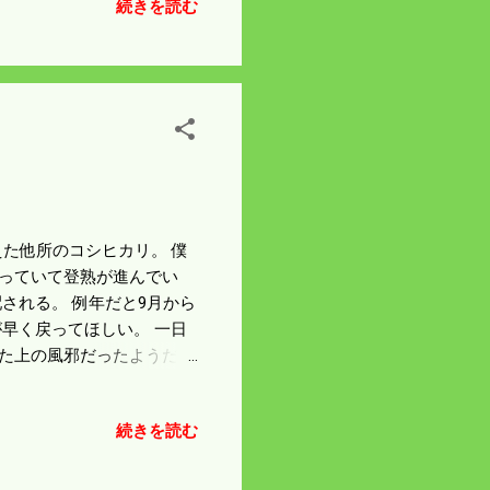
続きを読む
ので侵入経路は山側に限ら
だ。
植えた他所のコシヒカリ。 僕
なっていて登熟が進んでい
される。 例年だと9月から
早く戻ってほしい。 一日
した上の風邪だったようだ。
た。
続きを読む