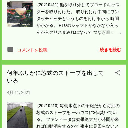
っ白になった。 仕事が済んだらエアクリー
(20210411) 鋤を取り外してブロードキャス
ナーもエアコンのフィルターも掃除をしな
ターを取り付けた。 取り付けは中間にワン
いと いけないだろう。 雨が降るからストー
タッチヒッチというものを付けるから 時間
ブの管理や霜のことは気にしなくてよくな
がかかる。 PTOのシャフトがなかなか入ら
った。 順調に苗が育ってくれるとありがた
んからグリスまみれになって つなぎ服が汚
い。
れて嫌な作業だが これが済めばロータリー
も代掻きハローも ワンタッチで取り替えで
続きを読む
コメントを投稿
きるようになる。 これで牡蠣殻をまいて健
康稲でおしいコシヒカリを作る作戦だ。 取
り替えが済んだらひたすら田んぼに撒く 今
何年ぶりかに芯式のストーブを出して
回は６haぐらいまくことになるから2日くら
いる
いはかかるだろう。 牡蠣殻は小さく砕いて
あって特有の潮の匂いあまりしない。 どん
4月 11, 2021
な加工をしている工場なのか一度は覗いて
みたいものだ。
(20210410) 毎朝氷点下の予報だから灯油の
芯式のストーブを 一ハウスに3個焚いてい
る。 ファンヒータは効果絶大だが時間が来
れば自動消火するので 夜中に見回らないと