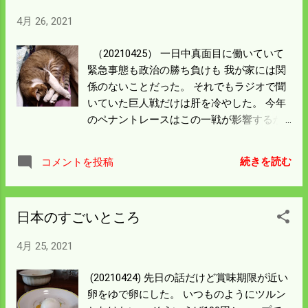
4月 26, 2021
（20210425） 一日中真面目に働いていて
緊急事態も政治の勝ち負けも 我が家には関
係のないことだった。 それでもラジオで聞
いていた巨人戦だけは肝を冷やした。 今年
のペナントレースはこの一戦が影響するか
も。 トラ退治は巨人に任せるにしてもDeNA
戦が近づく。 弱い者いじめは好かんがこの
続きを読む
コメントを投稿
まま当分弱いままでいてくれ。 我が家の猫
は天候もよくて外で遊び疲れて 死んだよう
になって寝ている。 もっとネズミの番をし
日本のすごいところ
てくれないと困る。
4月 25, 2021
(20210424) 先日の話だけど賞味期限が近い
卵をゆで卵にした。 いつものようにツルン