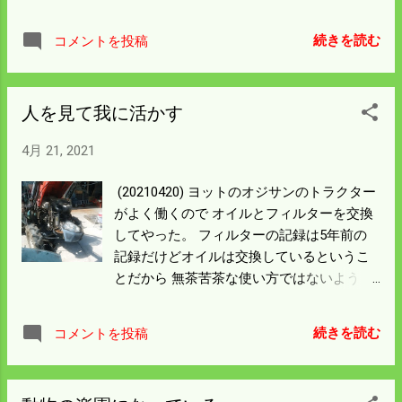
たから前日のイノシシ被害が深刻な 山奥の
田んぼに行った時の写真を載せる。 昨年稲
続きを読む
コメントを投稿
を刈った後食べ物がないから来ないと思っ
ていたら 斜面を掘って大仕事をしていた。
夏になったらこの斜面はクズの雑草で覆わ
人を見て我に活かす
れるから よい根が育っているのだろう。 ミ
ニバックホーで作業したぐらい掘ってい
4月 21, 2021
る。 この上にも（グーグルで見ると家から
南西方向３５０ｍのところに自然栽培ほ
(20210420) ヨットのオジサンのトラクター
場） 千坪くらいの田んぼがあり修理した方
がよく働くので オイルとフィルターを交換
がよいと思うが 僕らのバックホーではバケ
してやった。 フィルターの記録は5年前の
ットが届かない。 プロなら中段に仮設の作
記録だけどオイルは交換しているというこ
業道をつくり斜面（法面）を修復するだろ
とだから 無茶苦茶な使い方ではないよう
うが 僕らにはとてもその技術はない。 修理
だ。 エアクリーナーのフィルターもすごい
しなくても本体の田んぼまでは崩れそうに
汚れで 丁寧に掃除したから楽な呼吸になっ
ないから今年はこのまま耕作する。 大雨で
続きを読む
コメントを投稿
ただろう。 使用時間は1600Hrを回ってい
斜面が崩壊すれば公共災害として直すこと
る。 今のオジサンの運転時間で行けば人間
にしよう。
の方が 先に壊れる可能性が高いと思う。 心