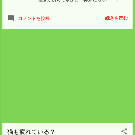
都合であっちこっちトラクターで走り回
ーになるところがあるから 地域の人に手伝
る。 ハイスピード仕様だから移動は早いが
ってもらい水路から土砂を取り除く。 僕は
すこぶる乗り心地が悪い。 アブソーバーが
続きを読む
コメントを投稿
耕作面積の4分の1ぐらいは荒代を掻いたが
付いていないから座席の下に7ｃｍくらいの
下流部分は手が付けられないでいる。 今年
バネがついている。 それでもガツンと来る
は例年より一週間早く耕作面積の半分を下
が今年の事情では仕方ない。 明日の雨は代
流部に田植をするよう 計画しているから困
掻きには好都合だが田植には機械の中の肥
ったことになった。 苗はいつ田植をしても
料が湿気る。 肥料無しでやるか迷うとこ
いいようになった。 準備を急ごうにも水が
ろ。 後肥料では大変な労力がいるから明日
ない。 雨乞いをしないといけないかも。
は代掻きに専念しよう。
猫も疲れている？