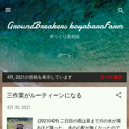
スキップしてメイン コンテンツに移動
GroundBreakers koyabaraFarm
米つくり最前線
ホーム
4月, 2021の投稿を表示しています
すべて表示
投
稿
三作業がルーティーンになる
4月 30, 2021
(20210429) 二日目の雨は昼まで川の水が濁
るほど降った。 水の心配が無くなったので