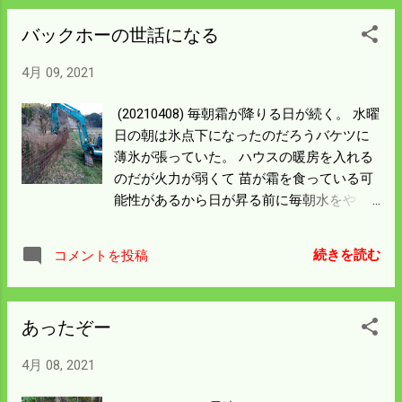
粉が味わえるのだろう。 右側は田んぼだか
バックホーの世話になる
らバックホーを持って行き土羽を 修理しな
いといけない。 土羽たたきは僕らの腕では
4月 09, 2021
うまくできんが 形は悪くても田植はできる
ようになる。 こんなところがいくつもある
(20210408) 毎朝霜が降りる日が続く。 水曜
からバックホーなしでは百姓にならない。
日の朝は氷点下になったのだろうバケツに
今では農業機械の必需品になったと思う。
薄氷が張っていた。 ハウスの暖房を入れる
のだが火力が弱くて 苗が霜を食っている可
能性があるから日が昇る前に毎朝水をや
る。 今日はアルバイトだから写真は何も撮
らなかった。 昨日イノシシの柵の修理をし
続きを読む
コメントを投稿
たのでその時の写真を載せる。 熊が倒して
人力では修理できなかったので バックホー
を持って行き引き起こした。 近くの人が熊
あったぞー
がいたと教えてくれた。 イノシシは下を掘
るか 足をかけて飛び越えるので熊が通って
4月 08, 2021
倒したのは間違いない。 この周りには柿木
はないので熊はただの移動で通ったと思い