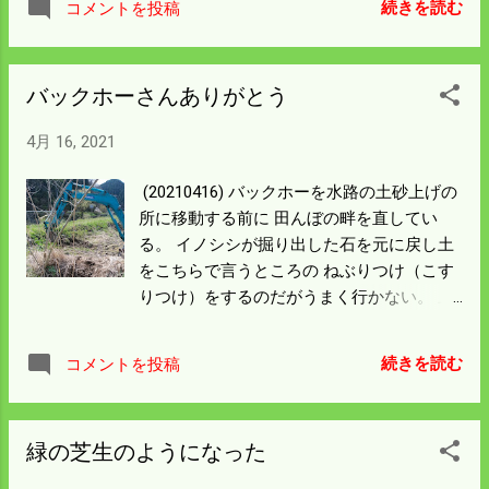
続きを読む
コメントを投稿
らでもある 我が家にとってはこの先楽しみ
でしょうがない。 円が安くなって何でも買
える時代は終わるはず。 日本で自給できる
バックホーさんありがとう
のは米だけだから 燃料の木材と食い物だけ
は自給できるようにしとこうと思う。 発電
4月 16, 2021
は知識がないからソーラーと水力設備だけ
は購入しようかな。 川の魚を増やすことも
(20210416) バックホーを水路の土砂上げの
検討しよう。
所に移動する前に 田んぼの畔を直してい
る。 イノシシが掘り出した石を元に戻し土
をこちらで言うところの ねぶりつけ（こす
りつけ）をするのだがうまく行かない。 上
からこすり上げる方法もあるがとても僕の
手には負えない。 石が田んぼから無くなっ
続きを読む
コメントを投稿
ただけでもいいので 今日の作業は止めにし
た。 手前の畔は50cm以上深く掘っている。
よっぽどクズの根っこが深く入っていたの
緑の芝生のようになった
かも知れん。 畔の修復にバックホウがなか
ったらスコップ仕事になるから 気が遠くな