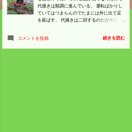
代掻きは順調に進んでいる。 運転ばかりし
ていてはつまらんのでたまには外に出て足
を延ばす。 代掻きは二回するのだが今日で
一回目はほぼ終了した。 一回目は漏水防止
の荒代で二回目は田植代という位置づけに
続きを読む
コメントを投稿
なっている。 一部田植代を掻いたので田面
の水が無くなっていれば明日夕方くらいに
は 田植ができる可能性がある。 普通の農家
は植代を掻いて三日くらい経って田植をす
るが 僕は条件さえ合えば次の日でも植える
ことにしている。 明日から代を掻いては田
植をする。 水の管理が加わってこの三作業
がルーティーンになる。 田植が進んでハウ
スの苗が少なくなったら次の種まきの準備
をしよう。