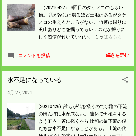
鳥にとっては物凄いストレスになるのかも
（20210427） 3回目のタケノコのもらい
知れん。 このスズメはさっき入ったのだろ
物。 我が家には腐るほど土地はあるがタケ
う放したら 一目散に飛んで行った。 苗が伸
ノコの生えるところがない。 竹藪は周りに
びてスズメが来ても問題なくなったが 次の
沢山ありどこを掘ってもいいのだが採りに
種まきをしたらハウスは全快方になるから
行く習慣が付いていない。 もっぱらもらう
苗が伸びるまでまた戦いが始まる。 次は鳥
側で十分食べることができる。 前回はエグ
網をハウスの周囲に張ることにしよう。
イ奴だったが食えんことはなかった。 今回
続きを読む
コメントを投稿
は美味しい奴だと折り紙つきだった。 猫に
なめさせて確かめた訳ではないが 今夜のタ
ケノコ煮はまったくエグミもなく美味しか
水不足になっている
った。 アク抜きしてもエグイのがある。
（調べてみると時間が経つとエグミが増す
4月 27, 2021
と書いてあった。） 調理方法により改善で
きるとあるが 僕らは土地にも関係すると思
(20210426) 誰もが代を掻くので水路の下流
っている。 生える土地で違うということは
の田んぼに水が来ない。 連休で田植をする
土の成分ということだろうから 調べてみる
よう町内一斉に掻くから 比和の最下流の僕
と面白そう。 田んぼの水は何とかなりそう
たちは水不足になることがある。 上流の代
で後は時間待ちということになった。 水の
掻きが済んで水が目一杯来たらオバーフロ