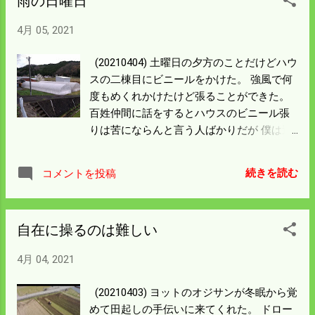
雨の日曜日
るので 先にそれを済ませる。 牡蠣殻の散布
と頭首工（堰）の土砂撤去という宿題もあ
4月 05, 2021
る。 ラジオを聴きながらの快適なトラクタ
ー作業は 来週からになるだろう。
(20210404) 土曜日の夕方のことだけどハウ
スの二棟目にビニールをかけた。 強風で何
度もめくれかけたけど張ることができた。
百姓仲間に話をするとハウスのビニール張
りは苦にならんと言う人ばかりだが 僕は過
去に強風でビニールが裂けたトラウマがあ
って あのこと以来嫌いな作業の一つになっ
続きを読む
コメントを投稿
た。 風のない時にやればいいだけの話だが
どうもうまくいかない。 種まき・水路掃
除・ハウス関連と連続で体を動かしたので
自在に操るのは難しい
いささかしんどかった。 今日の花散らしの
雨は一休みするにはちょうどよい雨になっ
4月 04, 2021
た。 百姓も会社勤めのように週休二日にし
ないと 嫌われる仕事になるなとつくづく思
(20210403) ヨットのオジサンが冬眠から覚
う。 自営業や百姓は自由業と思っていたの
めて田起しの手伝いに来てくれた。 ドロー