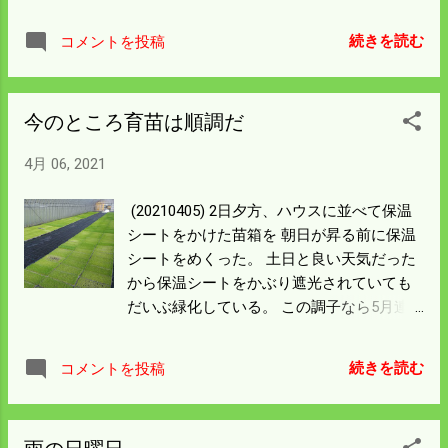
シイタケにうんざりしていたので新鮮な気
持ちでいただいた。 ワサビは条件の良い所
続きを読む
コメントを投稿
があれば 簡単に増えてくれることもあるが
中々場所探しに苦労する。 僕がこまめにす
ればよいが いがいとその方面には興味が行
今のところ育苗は順調だ
かない。 明日はヨットのオジサンが開拓し
たところに行ってみよう。
4月 06, 2021
(20210405) 2日夕方、ハウスに並べて保温
シートをかけた苗箱を 朝日が昇る前に保温
シートをめくった。 土日と良い天気だった
から保温シートをかぶり遮光されていても
だいぶ緑化している。 この調子なら5月連
休までには田植ができる苗になるだろう。
夕方には二度目に育苗器に入っていた苗箱
続きを読む
コメントを投稿
240枚をハウスの中に並べ 保温シートをか
けた。 いよいよ田んぼの作業と行きたいと
ころだが 田んぼの石が気になるところがあ