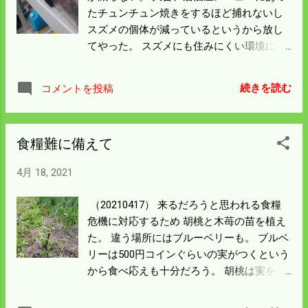
るようになったと言わんばかりの行動だ。
たチュンチュン焼きをするほど捕れないし
イノシシのようなことはしないので 害獣と
スズメの個体が減っているというから放し
してのランクはタヌキぐらいのもんだろう
てやった。 スズメにも住みにくい環境にな
と思う。 タヌキの罠に入ったら厄介ごとが
っているようだ。 被害は写真のところに集
増える。 消えてくれればありがたい。
中するから犯人はネズミなのかスズメなの
続きを読む
コメントを投稿
か よくわからん。 この程度なら欠けた所を
切り取れば使えるから 天使の分け前程度で
被害というほどのことではないのかも知れ
食糧難に備えて
ん。 寒いが苗は着実に伸びている。 今日一
日アルバイトがあったから農作業は進んで
4月 18, 2021
いない。 明日から田起しなどフル操業に入
り田植の準備をすることにしよう。 トラク
（20210417） 来るだろうと思われる食糧
ターに乗っていれば作業は進むが 車の揺れ
危機に対応するため 胡桃と木苺の苗を植え
とは違うので割と疲れる。 それでも暑くて
た。 違う場所にはブルーベリーも。 ブルベ
も寒くてもキャビンの中は快適だから 昼寝
リーは500円コインぐらいの実がつくという
もできてさほど苦になるほどのことはな
から食べ応えも十分だろう。 胡桃は実を付
い。 百姓としては儲からんけど労働環境と
けるまでしばらくかかるが実は発芽させて
しては良い時代にいるのだと思う。
いくらでも増やせるというから土地がいく