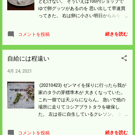
とむけない。 そういえば100円ショップで
ゆで卵グッツがあるのを 思い出して早速買
ってきた。 右は卵に小さい明日からルを空
けるもの。 左は卵と一緒にゆでることで硬
さが視覚できる。 明日からチョット卵の消
続きを読む
コメントを投稿
費量が増えるかもしれん。 それにしても卵
に賞味期限が印字してあるのは日本だけだ
ろうと思う。 ニッポンすごいぞ。
自給には程遠い
4月 24, 2021
(20210423) ゼンマイを採りに行ったら我が
家のタラの芽標準木が 大きくなっていた。
これ一個では天ぷらにならん。 急いで他の
場所に走りてコシアブラトタラを確保し
た。 左は谷に自生しているクレソン。 タレ
焼き肉に添えて食ったら食えないことはな
かった。 オジサンがくれた干し柿が冷凍庫
続きを読む
コメントを投稿