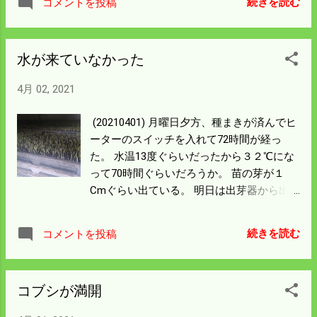
続きを読む
コメントを投稿
権利者は二人だから泣き泣き水路用の鍬で
土石を取り除いた。 夕方三時から親戚の若
者一人に手伝ってもらい 苗箱をハウスに並
水が来ていなかった
べた。 発芽した苗はモヤシのようだからハ
ウスを締めきって保温シートをかけた。 午
4月 02, 2021
後五時には済ませることができて一安心し
た。 苗が少し伸びて緑化したらシートは完
(20210401) 月曜日夕方、種まきが済んでヒ
全に撤去してしまう。 天気は下り坂だから
ーターのスイッチを入れて72時間が経っ
日曜日の朝ぐらいには撤去しようと思う。
た。 水温13度ぐらいだったから３２℃にな
力仕事の一日だからカープの試合を聞きな
って70時間ぐらいだろうか。 苗の芽が１
がら寝落ちた。 ベイには申しわかないが明
Cmぐらい出ている。 明日は出芽器から出
日も勝たしてくれ。
してハウスに並べなければならん。 重労働
だがこれをやらねば一歩も今シーズンの作
続きを読む
コメントを投稿
業が進まん。 幸い明日は曇る予報。今日よ
うな天気ではないので直射日光を避ける 日
よけはしなくていいかもしれない。 今回出
コブシが満開
すのは480枚、入れ替わりに外に積んである
苗240枚を 出芽器に入れる。 出した苗には