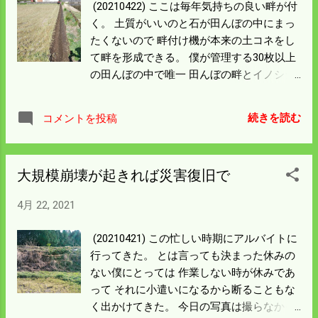
(20210422) ここは毎年気持ちの良い畔が付
く。 土質がいいのと石が田んぼの中にまっ
たくないので 畔付け機が本来の土コネをし
て畔を形成できる。 僕が管理する30枚以上
の田んぼの中で唯一 田んぼの畔とイノシシ
の心配をしなくていいところだ。 正面に道
路をはさんで山が見えるが 右は田んぼで背
続きを読む
コメントを投稿
後は比和川、高い護岸がある。 左は市営住
宅や事業所があるから人間活動が活発で イ
ノシシは迷わない限り来ないから安心だ。
大規模崩壊が起きれば災害復旧で
住宅街なので機械の泥が落ちて道路を汚し
ては迷惑をかけるから 昇降路にキャリーカ
4月 22, 2021
ーをギリギリ付けて 土が全く落ちないよう
に気分を使っている。 それと面積が500坪
(20210421) この忙しい時期にアルバイトに
と小さいのが不満なところだ。 明日は一
行ってきた。 とは言っても決まった休みの
転、昨日のイノシシ天国の田んぼの田起し
ない僕にとっては 作業しない時が休みであ
をして 代掻きの準備に入る。
って それに小遣いになるから断ることもな
く出かけてきた。 今日の写真は撮らなかっ