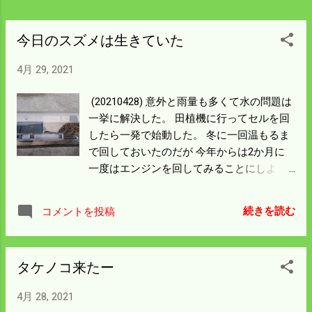
今日のスズメは生きていた
4月 29, 2021
(20210428) 意外と雨量も多くて水の問題は
一挙に解決した。 田植機に行ってセルを回
したら一発で始動した。 冬に一回温もるま
で回しておいたのだが 今年からは2か月に
一度はエンジンを回してみることにしよ
う。 金曜日から安定した晴れ間になればい
よいよ田植の始まりだ。 ハウスに行けば毎
続きを読む
コメントを投稿
日スズメが入っている。 ネズミは来なくな
ったのか学習したのか入らなくなった。 朝
水やりに行って餌を置き 次の日に入ってい
タケノコ来たー
るのを確認するのだが半分は死んでいる。
箱に入って24時間ぐらいでストレスか熱中
4月 28, 2021
症により死ぬんだと思う。 箱が小さいから