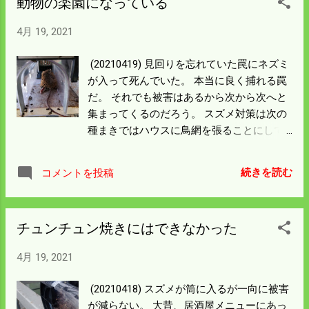
動物の楽園になっている
配なのは前部に置いてあるバッテリー回り
が腐っていること。 本体は頑丈でもあの周
4月 19, 2021
りは弱いのがトラクターの特徴だ。 僕のは
腐らないよう防錆処理をしておこう。
(20210419) 見回りを忘れていた罠にネズミ
が入って死んでいた。 本当に良く捕れる罠
だ。 それでも被害はあるから次から次へと
集まってくるのだろう。 スズメ対策は次の
種まきではハウスに鳥網を張ることにして
いる。 スズメの被害は例年だと5月からひ
どくなると思っていたが 桜が早く咲いたよ
続きを読む
コメントを投稿
うに被害も早まっているようだ。 今日はキ
ジにもあったしアナグマにもあった。 キジ
は放鳥してあるから僕の管理している田ん
チュンチュン焼きにはできなかった
ぼの周りでは よく見かける。 アナグマは家
の周りでもよく見るようになった。 昔は見
4月 19, 2021
たことはなかったので不思議でたまらん。
目が合ってようやく逃げ出した。 昼間にい
(20210418) スズメが筒に入るが一向に被害
る人間が少なくなったので 安心して出歩け
が減らない。 大昔、居酒屋メニューにあっ