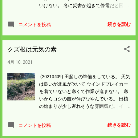
いけない。 冬に災害が起きて停電だと困る
し ハウスの暖房にと 芯式ストーブはボロに
なっても捨てないでいた。 今年の冬はもう
続きを読む
コメントを投稿
一個芯式のストーブを買い足しておこうと
思う。 もう一つのハウスは保温シートで覆
い霜を避けているが 今のところ霜の被害は
クズ根は元気の素
出ていない。 毎朝氷が張っている。 高野町
は－5℃の予報だったから氷も1cmくらいあ
4月 10, 2021
る。 昼間日が当たっていても寒いが風呂だ
けはちゃんと熱い湯が出てきて 今頃のソー
(20210409) 田起しの準備をしている。 天気
ラーはすごいなと思う。 毎日気温差は20度
は良いが北風が吹いて ウインドブレイカー
以上ある。 朝だけは霜の心配のない気温に
を着ていないと寒くて作業が進まない。 寒
早くなってほしい。
いからコシの苗が伸びなやんでいる。 田植
の始まりが少し遅れそうな雰囲気だ。 イノ
シシの活動はますます盛んになっている。
タケノコを食べて元気を出したのかも知れ
続きを読む
コメントを投稿
ん。 写真はクズの根をイノシシが掘った
所。 葛根湯の元になるものだから 良質の澱