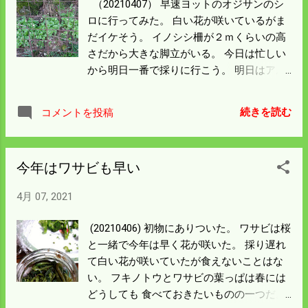
（20210407） 早速ヨットのオジサンのシ
たい。 明日はバックホーで掘らないと取り
ロに行ってみた。 白い花が咲いているがま
出せない石を田んぼから出す。 鋤で石の位
だイケそう。 イノシシ柵が２ｍくらいの高
置はだいたい特定しているから一日やれば
さだから大きな脚立がいる。 今日は忙しい
片が付くだろう。 ワサビは嫁さんに採って
から明日一番で採りに行こう。 明日はアル
もらったら残念なことに葉が硬くなってい
バイトだから朝一番の苗の水やりをして 出
るとのこと。 日当たりが良い所なので来年
勤前までには採っておこう。 金網の手前に
はもっと早く収穫するよう 監視体制を強化
続きを読む
コメントを投稿
も植えたら増えていきそう。 ナバは高齢化
することにしよう。
で山に行く人が少なくなったので 人知れず
残るのが多いと聞く。 ここは道路から５０
今年はワサビも早い
ｍくらいだけど ワサビは若い人には興味が
ないようだ。 僕が採らなくなったら誰も興
4月 07, 2021
味を示さないかもしれん。 嬉しいような残
念なような変な気持ちになった。 ヨットの
(20210406) 初物にありついた。 ワサビは桜
オジサンに持って行きたいが 人が作ったも
と一緒で今年は早く花が咲いた。 採り遅れ
のは食わん主義だから持って行くのは止め
て白い花が咲いていたが食えないことはな
ておく。
い。 フキノトウとワサビの葉っぱは春には
どうしても 食べておきたいものの一つだ。