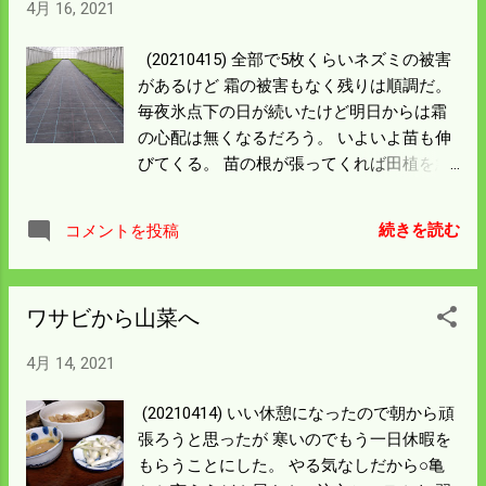
4月 16, 2021
るところだった。 バックホーさんありがと
う。
(20210415) 全部で5枚くらいネズミの被害
があるけど 霜の被害もなく残りは順調だ。
毎夜氷点下の日が続いたけど明日からは霜
の心配は無くなるだろう。 いよいよ苗も伸
びてくる。 苗の根が張ってくれば田植を急
がねばならん。 来週からは田んぼに水を入
れるとして 僕の最大の管理面積がある水路
続きを読む
コメントを投稿
の土砂撤去が残っている。 バックホーの操
作は慣れてはいないけど 日曜日には完成さ
せて水を通すことにしよう。
ワサビから山菜へ
4月 14, 2021
(20210414) いい休憩になったので朝から頑
張ろうと思ったが 寒いのでもう一日休暇を
もらうことにした。 やる気なしだから○亀