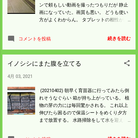
は過去のこと。 働き方改革は百姓にも適用
ンで頼もしい動画を撮ったつもりだが 静止
しなければならん。
画になっていた。画質も悪い。 どうも使い
方がよくわからん。 タブレットの相性が悪
いのか接続が切れることがある。 これでは
タブレットを見ながらの操縦なんか 危なく
続きを読む
コメントを投稿
てできるわけない。 一度プロポにタブレッ
トを繋いだ時滑り落としたので 端子の接触
が悪くなったのかも知れん。 自在に操れる
イノシシにまた腹を立てる
のはいつのことになるのか不安になってき
た。
4月 03, 2021
(20210402) 朝早く育苗器に行ってみたら倒
れそうなぐらい 箱が持ち上がっている。 植
物の芽の力には毎回驚かされる。 これ以上
伸びたら困るので保温シートをめくり夕方
まで放置する。 水路掃除をして水を迎えね
ばならん。 水路はイノシシが土手を掘り返
し土やら石を水路に放り込んでいる。 水路