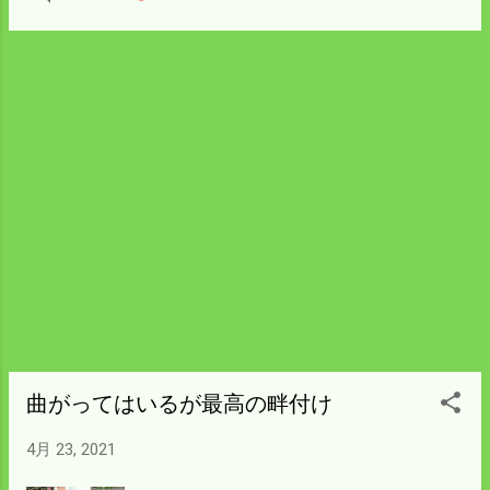
の底にあったのでそれも天ぷらにした。 左
奥はアザミとシイタケの煮物。 干し大根の
煮物もあって自給生活に近いと考えてみた
ら 油と小麦粉と肉は外国産だ。 写っていな
いが刺身も買ってきた物だから自給には程
遠い。 肉はイノシシにするとして川で魚を
捕らないといけない。 川には昔ほど魚がい
ないから 害獣のイノシシは貴重品になる時
が来るかも。
曲がってはいるが最高の畔付け
4月 23, 2021