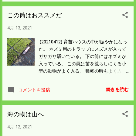
から半年が経った。 車が好きで車体に潜り
使って大量摂取してもいいことにしよう。
込む （20201023） 困った猫だが一度大雪
この筒はおススメだ
の中 軽トラのタイヤの下敷きになりかけギ
ャオーと悲鳴を上げた。 雪が緩衝材になり
4月 13, 2021
怪我はしなかったが 車は恐ろしいものだと
実感したようだ。 ネズミやタヌキには大変
(20210412) 育苗ハウスの中が賑やかになっ
困っている。 タヌキは手に負えないだろう
た。 ネズミ用のトラップにスズメが入って
からネズミで 今後も頑張ってもらいたい。
ガサガサ騒いでいる。 下の筒にはネズミが
入っている。 この罠は苗を荒らしにくる小
型の動物がよく入る。 種籾の時もよく入っ
た。 外にある大きめの罠にはタヌキが入っ
た。 パトロールに協力してくれるネコちゃ
続きを読む
コメントを投稿
んには外出禁止令を 出していたので無事だ
った。 タヌキはもう一匹いるようだ。ハウ
スに入って歩き回るようであれば もう一度
海の物は山へ
罠を仕掛けるとしよう。 いい雨がふる。 田
起しをした田んぼからは土埃が舞い まいて
4月 12, 2021
いる牡蠣殻も粉がでるからトラクターが真