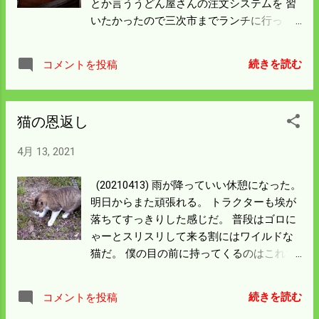
とか言ううどん屋さんの注文システムを 習
いたかったので三次市までランチに行っ
た。 好きなものばかりあるので合計千円も
食べてしまった。 総カロリーを暗算したら
続きを読む
コメントを投稿
恐ろしいことになった。 ということで夜は
ノビルとタケノコを食べる。 タケノコは木
の芽（サンショウ）あえと油揚げ炒めでい
猫の恩返し
ただく。 あんまり栄養はないような感じだ
けど飯がすすむ。 糖質制限があれば今日は
4月 13, 2021
完全にアウトだろうな。 ノビルは味噌あえ
でたべるけど時々強烈に辛いのに当たるこ
(20210413) 雨が降っていい休憩になった。
とがある。 行者ニンニクともいうから血液
明日からまた頑張れる。 トラクターも埃が
サラサラになって いいのかも知れん。 もう
落ちてすっきりした感じだ。 普段はゴロに
一つ呼び名があるが差別用語になるから表
ゃーとスリスリして来る割にはワイルドな
示は禁止しよう。 この後タラの芽が出てく
猫だ。 僕の目の前に持ってくるのはこれで
る。 山の木が切ってあるところが多いから
三度目。 放せと言えばフーと低い声で唸
今年は大豊作かも。 油断しないよう見張り
る。 自分の獲物を見せびらかせているよう
はするが 天ぷらにするからコレステロール
続きを読む
コメントを投稿
にも見える。 思えば衰弱したのを救出して
が気になるところだ。 山菜だからいい油を