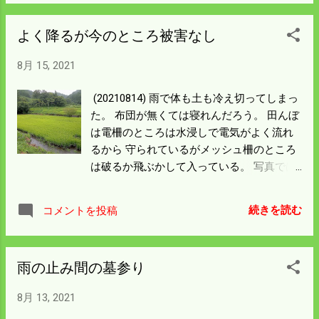
からイノシシ対策に追われたら 稲刈り準備
がおろそかになりそうで不安になる。 また
よく降るが今のところ被害なし
もや不発の罠があった。 イノシシがもろに
罠を踏んでいるがワイヤーが罠をくくって
8月 15, 2021
いる。 ジャンプ式と銘打っているが妙な作
動をしている。 水が寄ってきて仕掛けが露
(20210814) 雨で体も土も冷え切ってしまっ
になっているが 仕掛ける場所は正解だった
た。 布団が無くては寝れんだろう。 田んぼ
ようだ。 失敗は今回で二度目。 場所にもよ
は電柵のところは水浸しで電気がよく流れ
るがやはり踏み落とし式が確実なようだ。
るから 守られているがメッシュ柵のところ
は破るか飛ぶかして入っている。 写真では
大したことは無いように見えるが 肉眼で見
れば相当な被害だ。 川の所だけは増水して
続きを読む
コメントを投稿
いるから当分大丈夫だろうけど 雨が止んだ
ら徹底的に点検の必要がある。 電柵に15ｗ
ソーラーパネルを付けた。 付けた時から今
雨の止み間の墓参り
回の雨が降った。 大きなバッテリーだから
二週間ぐらいの曇り空ではへこたれんだろ
8月 13, 2021
うから 天気が回復さえすれば11月中までの