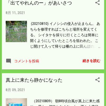
「出てやれんのー」があいさつ
れたので動画を撮った。 録画を開始してい
る赤だと思っていて 録画終了のポチをして
8月 11, 2021
大スクープと喜んで帰り嫁さんに見せたら
録画終了のポチから家に帰るまでが写って
(20210810) イノシシの侵入が止まらん。 あ
いた。 今度からチャンと撮ることにしよ
ちらを修理すればこちらと場所を変えてく
う。 帰り道だいぶ前に親は捕獲したが取り
る。 シイタケを採りに行くところは簡単に
逃がした3匹兄弟に出会った。 一匹弱って
開くようにしていたところを狙われた。 こ
いたので石を投げたがボール判定で逃げら
じ開けて入って帰りは柵の上に田んぼの土
れた。 明日は小さな罠を仕掛けることにし
が付いているから 足をかけてまたいだのが
よう。 雨が降ったらエアコンも扇風機もい
わかる。 柵にL鋼を打ち込み高さは1.5倍に
らなくなった。 比和は涼しくて過ごしやす
続きを読む
コメントを投稿
高くした。 固定できないから 高い所は観音
い所です。
開きで開けるようにし真ん中をシャックル
で固定、 ここだけはもう大丈夫だろう。 田
真上に来たら静かになった
んぼを隅々までみないとどこから入ったか
が 特定できないので見回りも負担になって
8月 09, 2021
きた。 何処の農家も少なからず被害がある
ようで 顔を合わせれば「イノシシが出てヤ
（20210809） 朝8時頃台風が真上に来た感
レンノー」が 挨拶になった。