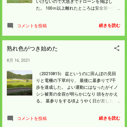
いけないので大急ぎでドローンを飛ばし
はしているが 足をくくっていない。 石の置
た。 100ｍ以上離れたところは安全第一で
き方が足をくくるバネに近かったのが悪か
済ませたので 農薬の届かないところは多々
ったようだ。 次はバネの作動に支障がない
あっただろう。 壊せば修理はタダだけど一
よう障害物を慎重に置くことにしよう。
続きを読む
コメントを投稿
週間は使えない。 広島への二度の往復も大
きな負担になるから仕方のないことだ。 電
柵の下草を紐で刈ったらさっぱりした。 全
熟れ色がつき始めた
身に草が飛び散り洗濯するのに評判は悪い
が チップソーだと杭に切れ目がはいるから
8月 16, 2021
仕方のないことだ。 この家は僕の田んぼが
一番多くある集落の人の住んでいる三軒の
（20210815） 盆というのに田んぼの見回
一つ。 住民合計は四人。 盆前までは四軒あ
りと電柵の下草刈り、 最後に墓参りで7千
ったのだが空き家は六軒になってしまっ
歩を達成した。 よい運動にはなったがイノ
た。 真夜中のパトロールでは道路歩くイノ
シシ被害の全容が明らかになり 頭をかかえ
シシが多くなった。 道路の両側には電柵が
る。 墓参りをする頃ようやく日が差した。
あるから軽トラで体当たりと思うが 少々の
川向こうの左端の田んぼのコシヒカリは熟
ことでは半矢になる。 ボロ軽でも勿体ない
れ出したのか色が変わり始めた。 後一ヶ月
から思いとどまる。 やっぱり槍を研いで持
続きを読む
コメントを投稿
で稲刈りだから当たり前のことだけど これ
ってくことにしよう。