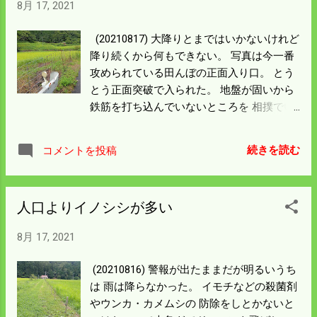
8月 17, 2021
は勇ましく言っているが持っていなくてよ
かったと思う。 罠を取り換えることにし
(20210817) 大降りとまではいかないけれど
た。 右はジャンプ式で踏むと罠とワイヤー
降り続くから何もできない。 写真は今一番
が上方向に飛び出す仕組み。 左は踏み込み
攻められている田んぼの正面入り口。 とう
型で足を踏み込むと下の絵になる。 ジャン
とう正面突破で入られた。 地盤が固いから
プ式は設置しやすいが三連敗したから踏み
鉄筋を打ち込んでいないところを 相撲でい
込み型を仕掛けることにする。 イノシシは
う浴びせ倒しのような感じで柵を乗り越え
違和感があると足を引っ込めるというから
て入った感じがする。 出た所を探したが見
体重が乗らないと作動しないようにしてお
続きを読む
コメントを投稿
当たらない。 ここの柵を牙で持ち上げたん
く。 締めるワイヤーもねじり式と圧縮スプ
だろうかとやってみる。 隙間ができるから
リング式があって 写っているのは圧縮式。
可能性はある感じ。 千坪の一割ぐらいが被
熊対策で罠の大きさの規制があるみたいだ
人口よりイノシシが多い
害にあっているから 今日中に強化しておか
から新聞沙汰にならんよう よく調べておこ
ないと大きな損失になる。 鉄筋は打てない
う。
8月 17, 2021
から柵を追加して何とかしのぐことにしよ
う。 別の場所は出入り口をふさがず罠を仕
(20210816) 警報が出たままだが明るいうち
掛けたら 作動はしているがまたもや不発だ
は 雨は降らなかった。 イモチなどの殺菌剤
った。 抑止効果はあったようで被害は広が
やウンカ・カメムシの 防除をしとかないと
っていなかった。 石の前に罠があって作動