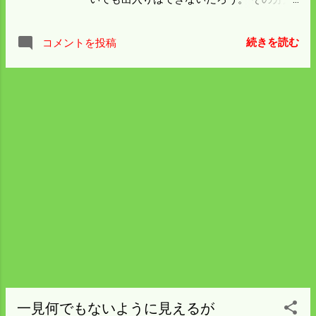
さかお疲れだが最後の頑張りで 明日資材を
間や車の出入りは開け閉めしないといけん
集めて最後の電柵を張ることにしよう。
から めんどくさいことになった。 PCを使
続きを読む
コメントを投稿
っていたら画面が突然暗くなった。 本体は
動いていてモニターの電源も入っているか
ら TVと同じように寿命が来たのだろうか。
農機具の修理のようなことにはならんから
処分方法を考えねばなるまい。
一見何でもないように見えるが