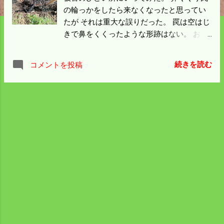
の輪っかをしたら来なくなったと思ってい
たが それは重大な誤りだった。 罠は空はじ
きで鼻をくくったような形跡はない。 おそ
らく2日間ぐらい出入りフリーになっていた
のだろう 惨憺たる田んぼの光景が広がって
続きを読む
コメントを投稿
いる。 県道から見える所なので被害の状況
を町内に知らない人はいない感じになっ
た。 穴は塞いでがんじがらめにしておい
た。 見破られるのはわかっているが 置き土
産に柵の外側には新しい罠をしておいた。
途中の田んぼにも新しい被害が広がってい
る。 電柵の杭が倒れているところを よく見
ると上下二本の柵線に土が付いている。 普
通は飛んで足を引っかけたか体当たりに思
うが 今回は踏んだように見えるから複雑な
気分。 踏みつける姿を想像したら気分は再
下降になった。