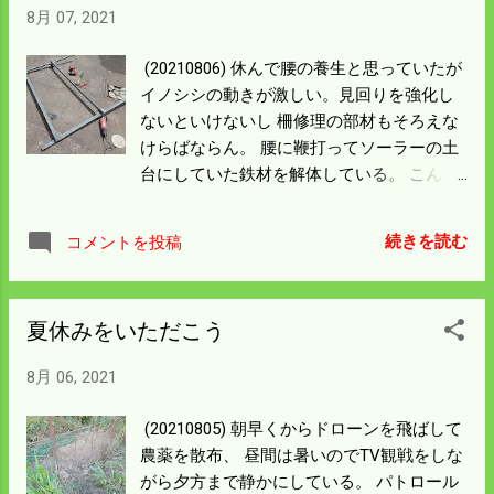
8月 07, 2021
(20210806) 休んで腰の養生と思っていたが
イノシシの動きが激しい。見回りを強化し
ないといけないし 柵修理の部材もそろえな
けらばならん。 腰に鞭打ってソーラーの土
台にしていた鉄材を解体している。 こんな
こともあろうかと屑鉄に出していなかっ
た。 本体は亜鉛のどぶ付けだから錆びてい
続きを読む
コメントを投稿
ないが ボルト・ナットは錆びて固着してい
る。 インパクトで回るのもあったがダメな
のはサンダーで切り 解体して１ｍ前後の杭
夏休みをいただこう
にした。 柵のストックもあるし20本くらい
のタダ杭もできた。 後は13mm鉄筋を買っ
8月 06, 2021
てきて柵修理の即応体制を整える。 孫が来
るらしい。 猫大好きだから猫の平穏は今日
(20210805) 朝早くからドローンを飛ばして
までで 家出をするかもしれんな。
農薬を散布、 昼間は暑いのでTV観戦をしな
がら夕方まで静かにしている。 パトロール