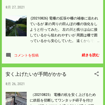
8月 27, 2021
(20210826) 電柵の拡張や柵の補修に追われ
ているが 家の周りの田んぼの柵の強化をし
ようと行ってみた。 左の川と残りは山に接
しているから狙われやすいが 周囲は柵で囲
っているから安心していた。 遠くからでは
あるが真ん中から向こうに違和感がある。
行ってみると大変なことになっている。
続きを読む
コメントを投稿
薄々には来ていないはずはないと遠目には
見ていたが これほどとは思わなかった。千
㎡以上壊滅状態だ。 道路から一番遠くの所
安く上げたいが手間がかかる
にはヌタバを作り 温泉リゾート気分を味わ
っている。 飛び出した所はわかるがどうや
8月 26, 2021
って入ったかがわからない。 侵入防止の対
策がとれないから一番困る。 この田んぼは
（20210825） 電柵の杭を安く上げるため
四千㎡ある。 日当たりが良くて一番よくで
に鉄筋を切断してワンタッチ碍子を付け
きたところが被害にあっている。 残りはど