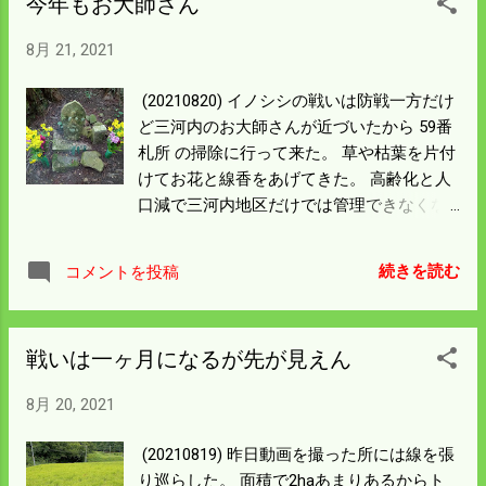
今年もお大師さん
分様子をみてみよう。 対岸の田んぼも護岸
に電柵をしているが入られたようで 電柵の
8月 21, 2021
前にさらに海苔網のようなものを設置して
いるのがみえる。 護岸を駆け上がって鼻先
(20210820) イノシシの戦いは防戦一方だけ
に電柵があるのに入るのは どんなイノシシ
ど三河内のお大師さんが近づいたから 59番
なんだろう。今季最強の奴かもしれん。 罠
札所 の掃除に行って来た。 草や枯葉を片付
は作動していたが残念なことに空はじきに
けてお花と線香をあげてきた。 高齢化と人
なっていた。 ワイヤーに草が巻き付いてい
口減で三河内地区だけでは管理できなくな
る。 罠を隠す時に置いた草が邪魔をして締
って お寺の関係で僕が行く訳だが今年もま
まる寸前に足を抜いた可能性もある。 くく
た管理できていない お大師さんが増えてい
り罠の捕獲は一歩ずつ近づいてはいるが 罠
続きを読む
コメントを投稿
る。 時間にして30分もかからんけど足が元
の横に穴を掘られて入られるようでは 侵入
気なうちは続けようと思う。 それより我が
抑止には全く役に立っていない。 電柵の所
家の遠くにある墓の方が山の中腹にあって
は入られたところもあるが一番効果が上が
戦いは一ヶ月になるが先が見えん
急斜面を歩くのでそっちの方が心配だ。 遠
っている。 遊んでいないで電柵の管理を徹
くにある先祖の墓は家の近くに移動した方
底した方がよさそうだ。
8月 20, 2021
が 良かろうという結論になった。 59番は国
分寺（薬師如来）だそうだが 実際に四国に
(20210819) 昨日動画を撮った所には線を張
参ったことはない。 行こうと思えば近い。
り巡らした。 面積で2haあまりあるからト