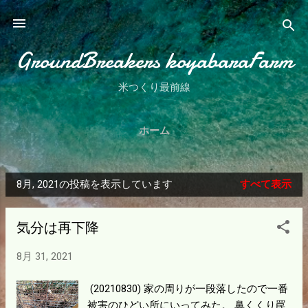
スキップしてメイン コンテンツに移動
GroundBreakers koyabaraFarm
米つくり最前線
ホーム
8月, 2021の投稿を表示しています
すべて表示
投
稿
気分は再下降
8月 31, 2021
(20210830) 家の周りが一段落したので一番
被害のひどい所にいってみた。 鼻くくり罠