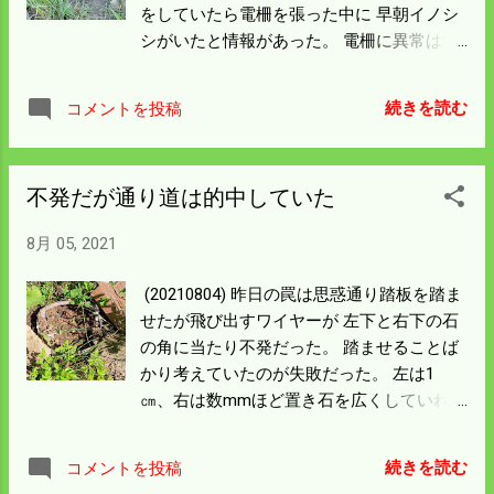
をしていたら電柵を張った中に 早朝イノシ
シがいたと情報があった。 電柵に異常はな
いから メッシュ柵があるところに目星をつ
けて行ってみると 穴を掘って入っている。
続きを読む
コメントを投稿
まとわりつくから嫌がるだろうと外側に張
った ナイロン網も蹴散らかしている。 入る
には入ったが電柵があるからお帰りが遅く
不発だが通り道は的中していた
なったということだろう。 小さいイノシシ
で穴も小さいから罠を仕掛けるのも難し
8月 05, 2021
い。 首をくくるようにしてはどうかと思う
がやりかたがようわからん。 道路から離れ
(20210804) 昨日の罠は思惑通り踏板を踏ま
て見回りもしんどいので穴を塞いで 様子を
せたが飛び出すワイヤーが 左下と右下の石
見よう。 電柵はおおむね三分の二が完成し
の角に当たり不発だった。 踏ませることば
た。 おかげさまで杭打ちと線張りで腕と腰
かり考えていたのが失敗だった。 左は1
がおかしくなった。 残りは酒米のところで
㎝、右は数mmほど置き石を広くしていれば
まだ穂が出ていない。 一週間以上は余裕が
ワイヤーが飛び出して成功していたかも知
あると思うので明日は夏休みをいただこ
れん。 イノシシはなんか変なものを踏んだ
う。
続きを読む
コメントを投稿
と思っているだろうから 忘れたころまた通