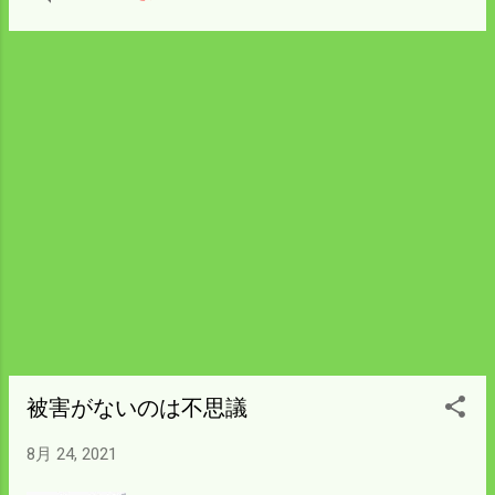
比例して被害は拡大する。 電柵を見回ると
の間に水分が溜り腐るんだろうか不思議で
見えない部分にかなりの出入りの跡があ
ならん。 松杭は回収しなくてよいところは
る。 電線は切ってはいないが引っかけたの
しっかり打込んで折れた碍子を 補給すれば
であろう地面に落ちたのもあった。 電線を
いい。 回収することになれば産業廃棄物に
元に戻すのにショックが怖いから電源を落
ならず燃やす燃料になるから お奨めの方法
としてから することにしている。 昼間は電
の一つではある。
源が入らないのは知っているがどうも気が
引ける。 イノシシは通電を見分けているら
しい。 僕はテスターを持って歩くことにし
よう。 右側のイノシシが開けた穴に罠を仕
掛けたら 罠をはじく押しバネが綺麗に掘り
出してあった。 バネは溝を少し掘って埋
め、罠は右の柵の穴の正面にかけたが 押し
バネのところをちゃんと探して柵を壊して
掘り出している。 ここは遊んでないで穴を
塞ぎ電柵を延長しよう。 ここは修理しても
被害がないのは不思議
周りの軟らかいところに トンネルを掘って
8月 24, 2021
入ってくる。 ワイヤーで輪っかを作りどう
ぞお通りくださいにしていてら 昨夜は遠慮