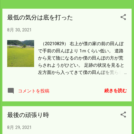
最低の気分は底を打った
8月 30, 2021
（20210829） 右上が僕の家の前の田んぼ
で手前の田んぼより 1ｍくらい低い。 道路
から見て陰になるのか僕の田んぼの方が荒
らされようがひどい。 足跡の状況を見ると
左方面から入ってきて僕の田んぼを荒らし
左に帰っている。 この跡がないと隣りの田
んぼを管理している古頃の人は イノシシの
続きを読む
コメントを投稿
侵入には気が付かなかっただろう。 出入り
口は所かまわず、荒らすのは極力視線の届
かないところを選ぶ。 ここは隣りの田んぼ
最後の頑張り時
の管理者が出入り口を探し 塞いでくれて一
件落着だった。 昨日から取り組んでいる田
8月 29, 2021
んぼを隈なく歩いて出入り口を特定した。