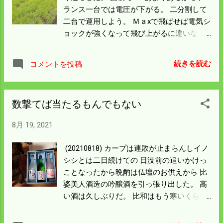
雪は降らん所だから70歳までには実現しよ
ランス一台では電圧が下がる。 二分割して
う。 毎年お大師さんの時期になると秋の準
二台で運用しよう。 Ｍａxで飛ばせば電気シ
備が頭をよぎるが 今年もイノシシ対策でと
ョックが強くなって飛び上がるに違いな
てもそれどころではない。 長さ2ｍの柵も
い。 別の場所は侵入が止まらない。 まだ稲
100枚近くあったが修理でほぼ使い切った。
は半分以上生き残っているから入ったとこ
電柵の8基あるトランスは残り1基で杭も残
続きを読む
コメントを投稿
ろを 探し出さなければならん。 罠は全部見
り少なくなった。 今の内に追加を発注して
破られてしまった。 雨が降っているから人
おこう。 明るいニュースはカープ。 今季初
間の匂いなんかは 消えたと思ったがそんな
の逆転劇ではなかろうか。 阪神戦の後の連
数撃てば当たるもんでもない
に甘くないようだ。 罠を隠した土が雨で流
敗にならんよう祈ろう。
れないようにしたのも 違和感を与えたよう
8月 19, 2021
だ。 you tubeを見ていろいろ参考にするが
名人のようには 行かんものだと思う。
(20210818) カープは連敗が止まらんしイノ
シシとは二日続けての 日没前の追いかけっ
ことなったから晩酌は仏壇のお供えから 比
婆美人酒造の吟醸酒を引っ張り出した。 高
い酒は久しぶりだ。 比和はもう寒いくらい
だからビールより日本酒の方が美味しくな
った。 今日はイノシシ柵の修理がたくさん