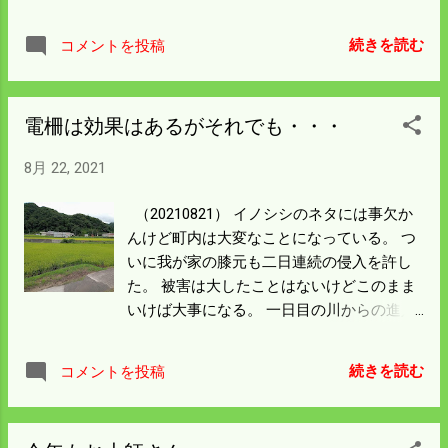
ろの作業をしたいが雨模様なので やる気が
い。 位置を変えると手前の耕作放棄された
起きない。 イノシシの奴も数か所で入って
田んぼはイノシシの楽園になっている。 小
続きを読む
コメントを投稿
いる。 柵は力勝負で仕方ないが 電柵が壊れ
さな谷川をはさんでこの差は大きい。 畔を
ているのかとテストをしてみるが正常だ。
歩いて気が付いた。稲株がスパッと切倒さ
夜中道路を走っている奴を追いかけると 明
れ穂をかじっている。 ヌートリアの被害と
電柵は効果はあるがそれでも・・・
らかに電柵を嫌って走って逃げるが 人がい
よく似ているが住み着くような 所はないと
なくなり落ち着いたら しっかり踏ん張って
思うので不思議でならん。 昨年ここはイノ
8月 22, 2021
飛び込んでいるのかも知れん。 町内いたる
シシにウンカの被害甚大だった。 このまま
ところで被害が広がっている。 気の毒だが
9月末まで無事でいてくれたら大助かりだ。
（20210821） イノシシのネタには事欠か
他所の被害を撮らしてもらった。 おばあさ
んけど町内は大変なことになっている。 つ
ん（右の橋の上）が田んぼの被害を見て歩
いに我が家の膝元も二日連続の侵入を許し
いている。 嘆いているのが聞こえるような
た。 被害は大したことはないけどこのまま
気がする。 川から右はグリーンに見えるが
いけば大事になる。 一日目の川からの進入
ほぼ壊滅状態。 左側のもやもやの筋に見え
路はつぶしたけど 家側の道路から入るのは
るのはイノシシが入った跡だ。 川の両側と
田んぼと畑に行く道路を閉めるしかない。
山側には電柵が張ってあるのだから 僕と同
続きを読む
コメントを投稿
道路をはさんだ目の前の畑に行くのでさえ
じでお困りのことだろう。 誠に不謹慎だが
柵を 設けなくてはならんのは何とも情けな
豚コレラのまん延が南下するのを密かに願
い。 簡単に開け閉めできるようなもので当
っている。