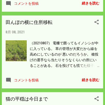
だ。 次は正月になるだろう。 腰が痛いが孫
ってきた。
続きを読む
コメントを投稿
を持ち上げてみた。 ずっしり実が詰まって
いた。将来大きくなるだろうな。
田んぼの横に住所移転
8月 08, 2021
（20210807） 電柵で囲ってもイノシシが中
に入っている。 草の管理が大変だから線を
高めにしているのが 悪いのだろうか。 槍投
げの選手なら当たりそうなくらいの所にい
ることがある。 石を投げても慌てた様子は
ない。 夜中のパトロールで毎夜出会うから
いっそのこと番屋を作って暮らしてやろう
続きを読む
コメントを投稿
か。 軽では狭すぎる。ハイエースがあれば
いいなと思うが 肝心なものが足らん。 トラ
ックにベットはどうだろう。イノシシが笑
猫の平穏は今日まで
うかも。