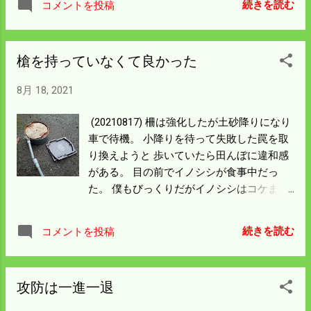
続きを読む
コメントを投稿
あったから 電柵の拡張が間に合わなかっ
た。 杭打ちだけして線は明日にしようと帰
りかけたら イノシシが道を歩いている。 電
槍を持っていなくて良かった
柵の無いところだから追い払ってもどうも
ならんと思ったが 柵を修理した方なのでど
8月 18, 2021
うも気になる。 行ってみると出られないで
ゴソゴソしていたので動画を撮った。 小さ
(20210817) 柵は強化したが土砂降りになり
いようでも50㎏は越える若いイノシシだっ
車で待機。 小降りを待って失敗した罠を取
た。 追いかけたら民家の裏の藪に逃げ込ん
り換えようと 歩いていたら田んぼに違和感
だ。 広い藪で人間がいなくなるまでじっと
がある。 目の前でイノシシが食事中だっ
しているから犬でもいないとどうにもなら
た。 僕もびっくりだがイノシシはコケまく
ん。 張り巡らした柵の内側のどこかにいる
りというのか 柵に体当たりしながら必死に
のだから心中穏やかでない。 明日は何処か
逃げて行った。 柵から出た所は罠を仕掛け
ら来たかを調べ、どうにでも電柵を完成さ
続きを読む
コメントを投稿
ていて空はじきをしたところだった。 朝取
せねばならん。 動画を見たら猟師が下手な
り換えていれば確実にとらえていただろう
鉄砲を数撃っても当たらんことが良く分か
から残念で仕方ない。 槍も届く距離だった
る。
攻防は一進一退
が夕方で持っていなかった。 持っていたら
恐ろしい地獄絵図になっただろうから 口で