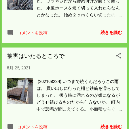
た。 プラネジだから締め付けが緩くて困っ
うやって守るか。 田んぼの畔に電柵を張る
た。 水道ホースを短く切って入れたらなん
のが一番だが護岸を除いて 200ｍは張る必
とかなった。 始め２ｃｍくらい切ったのを
要がある。 しんどいことだが頑張るしかな
入れたが緩いので 上下に二個づつ入れて締
い。
めたら何とかなった。 初めからホースを５
続きを読む
コメントを投稿
ｃｍ以上で切っていたら手間が省けたもの
を。 ホースががあればイノシシが線を引っ
かけた時漏電しない。 絶縁にもなるからこ
被害はいたるところで
れはいいアイデアだと思う。 ホースは捨て
ないといけないのがたくさんある。 古い鉄
8月 25, 2021
筋杭にも暇があれば差し込むことにしよ
う。 松杭も安いが2年ぐらい屋外で風雨に
(202108224) いつまで続くんだろうこの雨
さらすと 杭の打ち直しをするとき木が割れ
は。 買い出しに行った柵と鉄筋を濡らして
る。 それとプラ碍子を固定しているスクリ
しまった。 扱う時に汚れるのが嫌になるが
ューネジが何でか知らん 木との境の部分が
どうせ錆びるものだから仕方ないか。 町内
腐ってしまう。 雪の重みで線とともに垂れ
中で悲鳴が聞こえてくる。 小面積ならぐる
下がっていたり線を回収する時ポロっと折
っと電柵で囲って丁寧に管理すれば 被害は
れる。 スクリューネジは外に落ちていても
それほどでもないが 面積がデカくなるのに
簡単には腐らんが このやり方では木とプラ
続きを読む
コメントを投稿