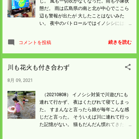
じ。 風も一切吹かなくなった。雨も小康状
態だ。 雨は広島県の南と北が中心でここら
辺も警報が出たが 大したことはないみた
い。 夜中のパトロールではイノシシには出
会わなかった。 雨で電柵の効果が上がった
のかも知れん。 強い雨の後は土が流れて罠
続きを読む
コメントを投稿
が露出している。 朝の見回りに出かけよ
う。 田んぼは大変なことになってきた。 イ
ノシシは台風が来ようが雨が降ろうが関係
川も花火も付き合わず
なく 荒らしまわっていた。 毎年出入りか所
の新しい発見をする。 基本的に地に足のつ
8月 09, 2021
く登りに対しては物凄いが 飛び降りだけは
用心するみたい。 罠でも違和感を感じると
（20210808） イノシシ対策で川遊びにも
足を引っ込めるらしい。 宙に浮いていては
連れて行かず、 夜はくたびれて寝てしまっ
地面の確認ができないし 足を痛めると生存
た。 すまんなと言ったら娘が毎年こんな感
にかかわるからだろう。 明日からは見回り
じだと言った。 そういえば川に連れて行っ
を強化しないといけないだろう。 孫が広島
た記憶がない。 猫もだんだん慣れてきた感
に帰って行き猫は普段以上に甘えてくる感
じだが 明日は台風の最中、広島にお帰り
じ。 平穏な夜が戻って安心して定位置に帰