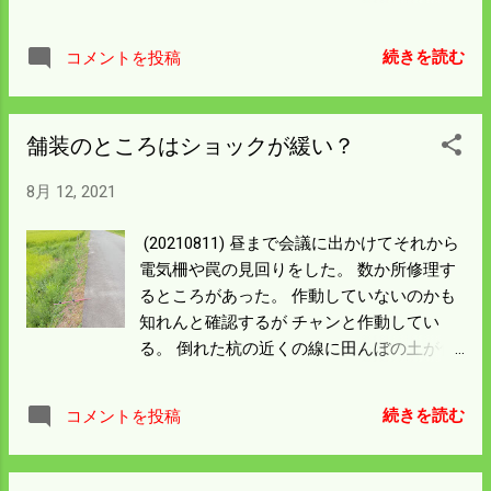
り注いだ。 結局破損プロペラの交換と点検
掃除だけで済んだようだ。 昨年の7月から
続きを読む
コメントを投稿
始めてもう修理はもう4回目だ。 未熟飛行
で恥ずかしくてブログには書けなかった。
100ｍ以上離れると距離感がつかめなくて
舗装のところはショックが緩い？
向こう側の隅々まで行こうとすると樹木や
イノシシ柵に引っかけて 墜落ということに
8月 12, 2021
なる。 飛行補助員を反対に置いて運用しろ
と言われているがそれではコストがかかり
(20210811) 昼まで会議に出かけてそれから
すぎる。 幸い今のところプロペラの修理程
電気柵や罠の見回りをした。 数か所修理す
度で済んでいる。 今年は農薬散布の仕事が
るところがあった。 作動していないのかも
舞い込みそうだ。 もっと実績を積んで上手
知れんと確認するが チャンと作動してい
にならんといけんな。 明日は大雨になると
る。 倒れた杭の近くの線に田んぼの土が付
警報が出ている。 電柵を増設したいが雨で
いているから線を踏んだのがわかる。 舗装
はどうにもならん。 休みと決めて大雨に備
やコンクリートの所ではアースが効かない
えよう。
続きを読む
コメントを投稿
のかも知れん。 そうはいっても電気ショッ
クは痛いのか慌てた様子が見える。 夕方イ
ノシシと出会った。 川向こうで安心して見