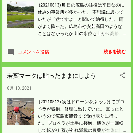
運用に問題はないだろう。 それにしてもよ
(20210813) 昨日の広島の往復は平日なのに
く降る。避難指示が出ているが今のところ
休みの事業所が多かった。 不思議に思って
周辺では被害なし。 明日には止んでほしい
いたが「盆ですよ」と聞いて納得した。 雨
な。
がよく降った。広島市や安芸高田のような
ことはなかったが 川の水位も上がり高齢者
避難指示が出ている。 墓掃除はしていたが
墓参りは盆明けでもしようかと考えていた
続きを読む
コメントを投稿
ら 昼前になって雨が止んだ。 その隙に墓参
りは済ませて比和川の写真を撮った。 越流
まで後2ｍは余裕がありそうだ。 川向こう
若葉マークは貼ったままにしよう
に写っている田んぼは上流にかけて 比較的
イノシシが入らないところだ。 僕の管理す
8月 13, 2021
る田んぼがほとんどこの状態なら言うこと
はないのだが 全体の3割くらいしかこんな
(20210812) 実はドローンをぶっつけてプロ
条件の良いところはないのが苦しい所だ。
ペラが破損、修理に出していた。 直ったと
雨が降って草が元気になった。草が伸びて
いうので広島市観音まで受け取りに行っ
漏電を起こす。 雨が降り出す前に電柵の点
た。 プロペラが土手に接触、機体が一回転
検をして おかなければならんだろう。
して転がり 蓋が外れ満載の農薬が本体に降