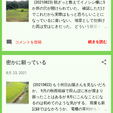
(20210823) 朝ざっと数えてイノシシ柵に5
したようだ。 たまたま来なかったのか避け
か所の穴が開けられていた。 確認しただけ
たのかは不明 このかっこうで埋めておいて
でこれだから実際はもっと恐ろしいことに
通ったらバネをはじく仕掛けができたら 僕
なっているに違いない。 地雷として仕掛け
の勝ちだけど跳ね上げ式はどうやるのか考
た罠は空はじきだった。 どういう状況で空
える暇はない。 電柵の管理延長には草刈が
はじきをしたかは不明だが 状況を見ると足
必須。こちらが先だ。
で踏んだのではなくて 罠自体を鼻でひっく
続きを読む
コメントを投稿
り返したように見える。 夜出会うイノシシ
はライトを当てても慌てないが 鼻を向け威
嚇するような格好をする。 威嚇でなくて人
密かに願っている
間の匂いを感じているのだと思う。 罠を掛
けるとき匂いが残るから長居はするなとい
8月 23, 2021
うのは鉄則だ。 僕の慣れない手つきでは土
を盛って罠を隠してもバレバレなんだろ
(20210822) もう何日お陽さんを見ないだろ
う。 これだけ攻められても不思議なことが
か。 9月の秋雨前線で田んぼに水が溜まり
ある。 山奥にある2枚の田んぼはまったく
困ったことはあるが 8月にこんなことにな
無傷だ。 昨年はしつこく攻められ修理用の
るのは初めてのような気がする。 雨量も新
柵を何枚も使った。 遠くから見るのではな
記録ではなかろうか。 電柵の草刈やもろも
く実際行ってもイノシシが入った 形跡がな