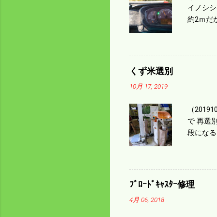
イノシシ
約2ｍだ
１/４ぐ
ｃｍ速い
足してい
も60･
くず米選別
㎰で作業
10月 17, 2019
りは残り
（2019
で 再選
段になる
た。 今
る。 籾
う。 実
っていた
ﾌﾞﾛｰﾄﾞｷｬｽﾀｰ修理
いるとい
4月 06, 2018
になるの