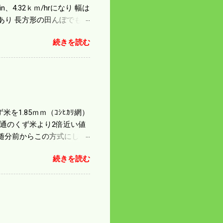
4.32ｋｍ/hrになり 幅は
があり 長方形の田んぼでも
足せば 9PSアップの毎秒20
続きを読む
スの問題で 今の機種で満
たのが本音だ。 4条刈りで
 町内では5条刈りの100
は知る由もない。 僕の稲刈
を1.85ｍｍ（ｺｼﾋｶﾘ網）
普通のくず米より2倍近い値
随分前からこの方式にし
のくず米を合わせると5袋にな
続きを読む
島県の作況指数は98だとい
いう米を扱う会社の社員が言
リプルパンチで米が不足して
最終作況指数はどんなこと