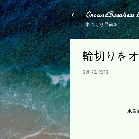
GroundBreakers 
米つくり最前線
輪切りを
3月 20, 2023
水路