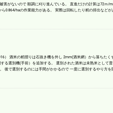
被害がないので 順調に刈り進んでいる。 直進だけの計算は72ｍ/min、
から0.864/haの作業能力がある。 実際は回転したり籾の排出など
らいまで能率は下がる。 4条刈りで38psは一番下の機種でもう100万
のがあったが 籾の運搬や乾燥機の容量、籾摺りの能力などのバラン
る。 というより買った時はまだ耕作面積が少なく手が出せ 無かっ
70㎰というのがある。キャビン付きだから一度は乗ってみたいと思う。
する人がいる。 秋作業は儲かるというのが定説だが 本当のところ
１haを切った。 明日一気に済ませる。
1016） 酒米の籾摺りは石抜き機を外し 2mm(酒米網）から落ちたくず米
別する選別機(手前）を追加する。 選別された酒米は未熟米として
。 後で選別するのには手間がかかるので 一度に選別するやり方を
年は酒米30㎏を40袋したところで未熟が3袋出る。 1.85ｍｍ以下
摺りをしていてくず米の袋の交換はラインを止めるほど忙しい。 広
感としては90が正しいと思うが こんな年はくず米が多い。 食協と
。 今年は7月の日照不足と8月の酷暑、あげくウンカの被害と ト
う。 僕はウンカの被害は免れたがイノシシの被害が目立つ。 僕の
か興味深い。