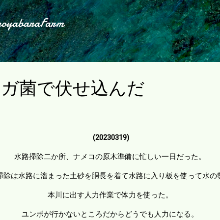
スキップしてメイン コンテンツに移動
koyabaraFarm
オガ菌で伏せ込んだ
(20230319)
水路掃除二か所、ナメコの原木準備に忙しい一日だった。
掃除は水路に溜まった土砂を胴長を着て水路に入り板を使って水の
本川に出す人力作業で体力を使った。
ユンボが行かないところだからどうでも人力になる。