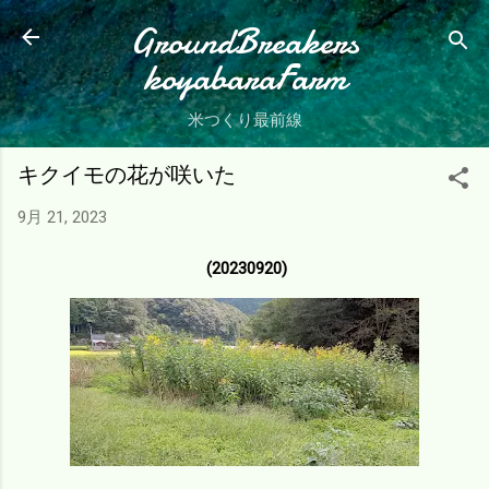
スキップしてメイン コンテンツに移動
GroundBreakers
koyabaraFarm
米つくり最前線
キクイモの花が咲いた
9月 21, 2023
(20230920)