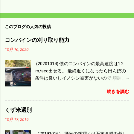
このブログの人気の投稿
コンバインの刈り取り能力
10月 16, 2020
(20201014) 僕のコンバインの最高速度は1.2
ｍ/sec出せる。 最終近くになったら田んぼの
条件は良いしイノシシ被害がないので 順調に
刈り進んでいる。 直進だけの計算は72
続きを読む
ｍ/min、4.32ｋｍ/hrになり 幅は約2ｍだから
0.864/haの作業能力がある。 実際は回転した
り籾の排出などがあり 長方形の田んぼでも１/
くず米選別
４ぐらいまで能率は下がる。 4条刈りで38psは
10月 17, 2019
一番下の機種でもう100万足せば 9PSアップの
毎秒20ｃｍ速いのがあったが 籾の運搬や乾燥
（20191016） 酒米の籾摺りは石抜き機を外し