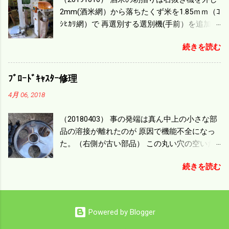
機の容量、籾摺りの能力などのバランスの問
2mm(酒米網）から落ちたくず米を1.85ｍｍ（ｺ
題で 今の機種で満足している。 というより買
ｼﾋｶﾘ網）で 再選別する選別機(手前）を追加す
った時はまだ耕作面積が少なく手が出せ 無か
る。 選別された酒米は未熟米として普通のく
ったのが本音だ。 4条刈りでも60･70㎰という
続きを読む
ず米より2倍近い値段になる。 後で選別するの
のがある。キャビン付きだから一度は乗って
には手間がかかるので 一度に選別するやり方
みたいと思う。 町内では5条刈りの100㎰で作
を随分前からこの方式にした。 今年は酒米30
業する人がいる。 秋作業は儲かるというのが
ﾌﾞﾛｰﾄﾞｷｬｽﾀｰ修理
㎏を40袋したところで未熟が3袋出る。 1.85ｍ
定説だが 本当のところは知る由もない。 僕の
4月 06, 2018
ｍ以下のくず米を合わせると5袋になる。 籾摺
稲刈りは残り１haを切った。 明日一気に済ま
りをしていてくず米の袋の交換はラインを止
せる。
（20180403） 事の発端は真ん中上の小さな部
めるほど忙しい。 広島県の作況指数は98だと
品の溶接が離れたのが 原因で機能不全になっ
いう。 実感としては90が正しいと思うが こん
た。（右側が古い部品） この丸い穴の空いた
な年はくず米が多い。 食協という米を扱う会
ステンレス部品を二枚重ねることで 肥料の落
社の社員が言っていた。 今年は7月の日照不足
続きを読む
下を調整するシャッターになっている。 シャ
と8月の酷暑、あげくウンカの被害と トリプル
ッターを閉めたところで壊れたのでこの機械
パンチで米が不足しているという。 僕はウン
は全く使えなくなった。 部品のステンレスの
カの被害は免れたがイノシシの被害が目立
厚みはあるのだが 板の方は薄いので腐ってめ
つ。 僕の最終作況指数はどんなことになるの
Powered by Blogger
くれたようだ。 左の黒い部品は鋳物で恐ろし
か興味深い。