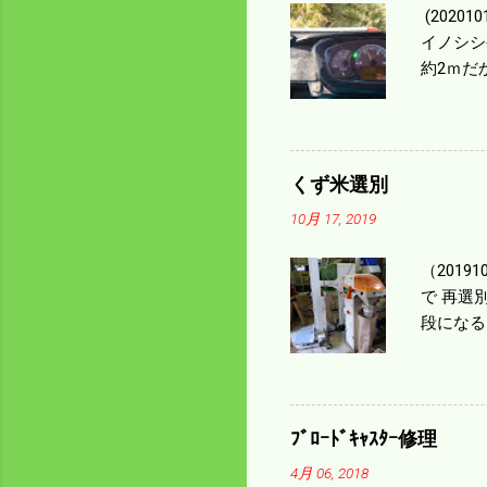
(202
イノシシ
約2ｍだ
１/４ぐ
ｃｍ速い
足してい
も60･
くず米選別
㎰で作業
10月 17, 2019
りは残り
（2019
で 再選
段になる
た。 今
る。 籾
う。 実
っていた
ﾌﾞﾛｰﾄﾞｷｬｽﾀｰ修理
いるとい
4月 06, 2018
になるの