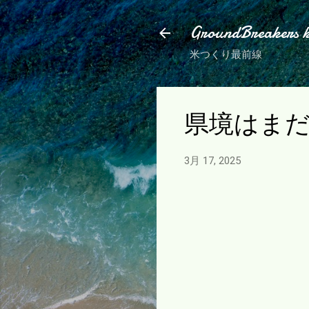
GroundBreakers 
米つくり最前線
県境はま
3月 17, 2025