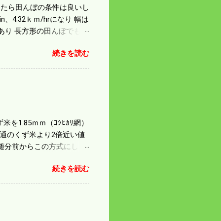
になったら田んぼの条件は良いし
4.32ｋｍ/hrになり 幅は
があり 長方形の田んぼでも
足せば 9PSアップの毎秒20
続きを読む
スの問題で 今の機種で満
たのが本音だ。 4条刈りで
 町内では5条刈りの100
は知る由もない。 僕の稲刈
を1.85ｍｍ（ｺｼﾋｶﾘ網）
普通のくず米より2倍近い値
随分前からこの方式にし
のくず米を合わせると5袋にな
続きを読む
島県の作況指数は98だとい
いう米を扱う会社の社員が言
リプルパンチで米が不足して
最終作況指数はどんなこと