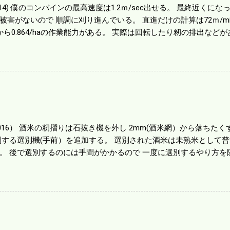
01014) 僕のコンバインの最高速度は1.2ｍ/sec出せる。 最終近く
被害がないので 順調に刈り進んでいる。 直進だけの計算は72ｍ/min、
から0.864/haの作業能力がある。 実際は回転したり籾の排出など
らいまで能率は下がる。 4条刈りで38psは一番下の機種でもう100万
のがあったが 籾の運搬や乾燥機の容量、籾摺りの能力などのバラン
る。 というより買った時はまだ耕作面積が少なく手が出せ 無かっ
70㎰というのがある。キャビン付きだから一度は乗ってみたいと思う。
する人がいる。 秋作業は儲かるというのが定説だが 本当のところ
１haを切った。 明日一気に済ませる。
1016） 酒米の籾摺りは石抜き機を外し 2mm(酒米網）から落ちたくず米
別する選別機(手前）を追加する。 選別された酒米は未熟米として
。 後で選別するのには手間がかかるので 一度に選別するやり方を
年は酒米30㎏を40袋したところで未熟が3袋出る。 1.85ｍｍ以下
摺りをしていてくず米の袋の交換はラインを止めるほど忙しい。 広
感としては90が正しいと思うが こんな年はくず米が多い。 食協と
。 今年は7月の日照不足と8月の酷暑、あげくウンカの被害と ト
う。 僕はウンカの被害は免れたがイノシシの被害が目立つ。 僕の
か興味深い。