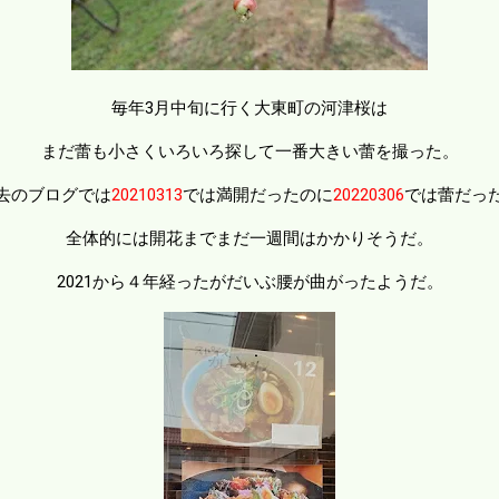
毎年3月中旬に行く大東町の河津桜は
まだ蕾も小さくいろいろ探して一番大きい蕾を撮った。
去のブログでは
20210313
では満開だったのに
20220306
では蕾だっ
全体的には開花までまだ一週間はかかりそうだ。
2021から４年経ったがだいぶ腰が曲がったようだ。