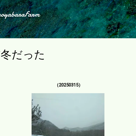
スキップしてメイン コンテンツに移動
koyabaraFarm
だ冬だった
（20250315）