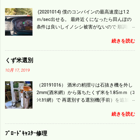
(20201014) 僕のコンバインの最高速度は1.2
ｍ/sec出せる。 最終近くになったら田んぼの
条件は良いしイノシシ被害がないので 順調に
刈り進んでいる。 直進だけの計算は72
続きを読む
ｍ/min、4.32ｋｍ/hrになり 幅は約2ｍだから
0.864/haの作業能力がある。 実際は回転した
り籾の排出などがあり 長方形の田んぼでも１/
くず米選別
４ぐらいまで能率は下がる。 4条刈りで38psは
10月 17, 2019
一番下の機種でもう100万足せば 9PSアップの
毎秒20ｃｍ速いのがあったが 籾の運搬や乾燥
（20191016） 酒米の籾摺りは石抜き機を外し
機の容量、籾摺りの能力などのバランスの問
2mm(酒米網）から落ちたくず米を1.85ｍｍ（ｺ
題で 今の機種で満足している。 というより買
ｼﾋｶﾘ網）で 再選別する選別機(手前）を追加す
った時はまだ耕作面積が少なく手が出せ 無か
る。 選別された酒米は未熟米として普通のく
ったのが本音だ。 4条刈りでも60･70㎰という
続きを読む
ず米より2倍近い値段になる。 後で選別するの
のがある。キャビン付きだから一度は乗って
には手間がかかるので 一度に選別するやり方
みたいと思う。 町内では5条刈りの100㎰で作
を随分前からこの方式にした。 今年は酒米30
業する人がいる。 秋作業は儲かるというのが
ﾌﾞﾛｰﾄﾞｷｬｽﾀｰ修理
㎏を40袋したところで未熟が3袋出る。 1.85ｍ
定説だが 本当のところは知る由もない。 僕の