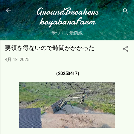
スキップしてメイン コンテンツに移動
GroundBreakers
koyabaraFarm
米つくり最前線
要領を得ないので時間がかかった
4月 18, 2025
（20250417）