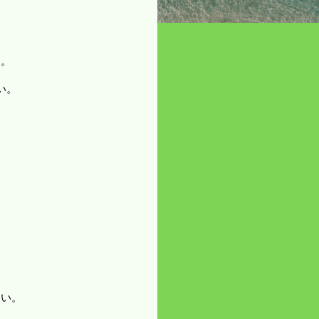
る。
い。
ない。