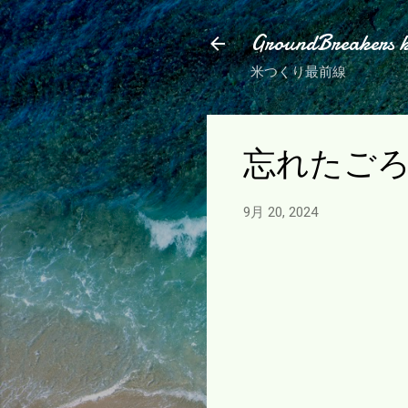
GroundBreakers 
米つくり最前線
忘れたご
9月 20, 2024