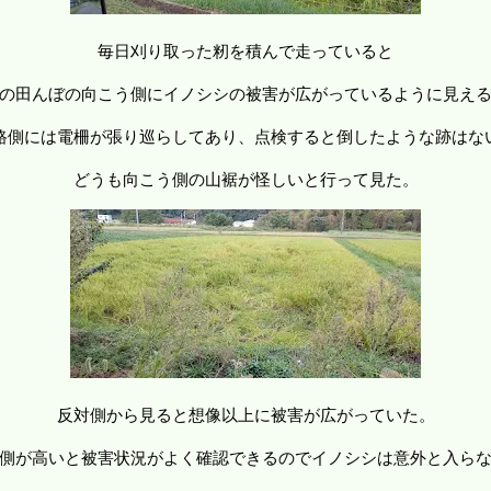
毎日刈り取った籾を積んで走っていると
の田んぼの向こう側にイノシシの被害が広がっているように見え
路側には電柵が張り巡らしてあり、点検すると倒したような跡はな
どうも向こう側の山裾が怪しいと行って見た。
反対側から見ると想像以上に被害が広がっていた。
側が高いと被害状況がよく確認できるのでイノシシは意外と入ら