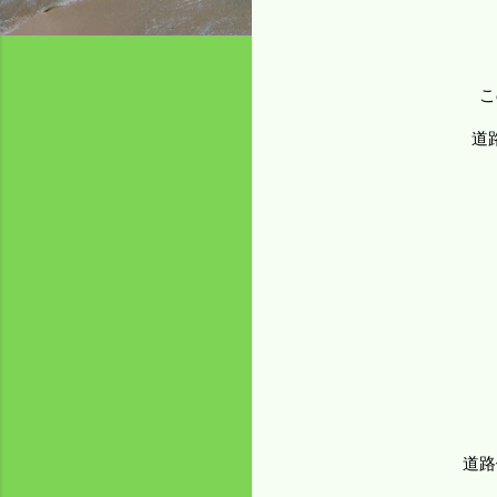
こ
道
道路