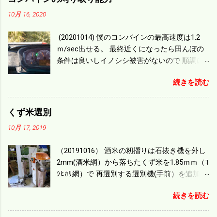
10月 16, 2020
(20201014) 僕のコンバインの最高速度は1.2
ｍ/sec出せる。 最終近くになったら田んぼの
条件は良いしイノシシ被害がないので 順調に
刈り進んでいる。 直進だけの計算は72
続きを読む
ｍ/min、4.32ｋｍ/hrになり 幅は約2ｍだから
0.864/haの作業能力がある。 実際は回転した
り籾の排出などがあり 長方形の田んぼでも１/
くず米選別
４ぐらいまで能率は下がる。 4条刈りで38psは
10月 17, 2019
一番下の機種でもう100万足せば 9PSアップの
毎秒20ｃｍ速いのがあったが 籾の運搬や乾燥
（20191016） 酒米の籾摺りは石抜き機を外し
機の容量、籾摺りの能力などのバランスの問
2mm(酒米網）から落ちたくず米を1.85ｍｍ（ｺ
題で 今の機種で満足している。 というより買
ｼﾋｶﾘ網）で 再選別する選別機(手前）を追加す
った時はまだ耕作面積が少なく手が出せ 無か
る。 選別された酒米は未熟米として普通のく
ったのが本音だ。 4条刈りでも60･70㎰という
続きを読む
ず米より2倍近い値段になる。 後で選別するの
のがある。キャビン付きだから一度は乗って
には手間がかかるので 一度に選別するやり方
みたいと思う。 町内では5条刈りの100㎰で作