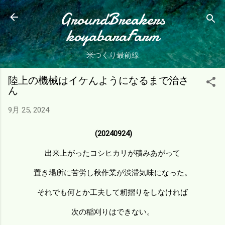
スキップしてメイン コンテンツに移動
GroundBreakers
koyabaraFarm
米つくり最前線
陸上の機械はイケんようになるまで治さ
ん
9月 25, 2024
(20240924)
出来上がったコシヒカリが積みあがって
置き場所に苦労し秋作業が渋滞気味になった。
それでも何とか工夫して籾摺りをしなければ
次の稲刈りはできない。