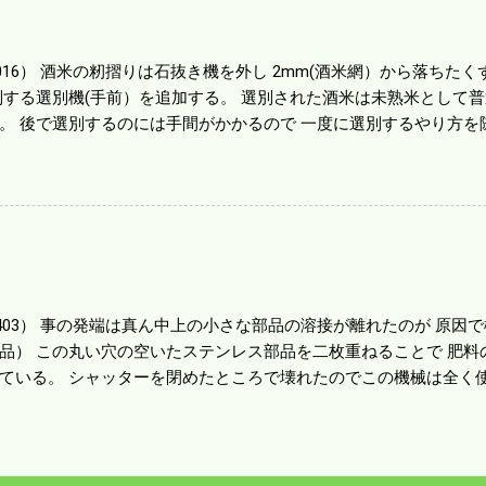
する人がいる。 秋作業は儲かるというのが定説だが 本当のところ
１haを切った。 明日一気に済ませる。
1016） 酒米の籾摺りは石抜き機を外し 2mm(酒米網）から落ちたくず米
別する選別機(手前）を追加する。 選別された酒米は未熟米として
。 後で選別するのには手間がかかるので 一度に選別するやり方を
年は酒米30㎏を40袋したところで未熟が3袋出る。 1.85ｍｍ以下
摺りをしていてくず米の袋の交換はラインを止めるほど忙しい。 広
感としては90が正しいと思うが こんな年はくず米が多い。 食協と
。 今年は7月の日照不足と8月の酷暑、あげくウンカの被害と ト
う。 僕はウンカの被害は免れたがイノシシの被害が目立つ。 僕の
か興味深い。
80403） 事の発端は真ん中上の小さな部品の溶接が離れたのが 原
品） この丸い穴の空いたステンレス部品を二枚重ねることで 肥料
ている。 シャッターを閉めたところで壊れたのでこの機械は全く使
の厚みはあるのだが 板の方は薄いので腐ってめくれたようだ。 左
品だ。 不満はあるが本体を買うことを思えば安いもので精神衛生上
かかろうと思う。 ハウスビニールを張った疲れがピークなのだろう
か月遊んで暮らしたつけが来たようだ。 これからは農閑期でも体を