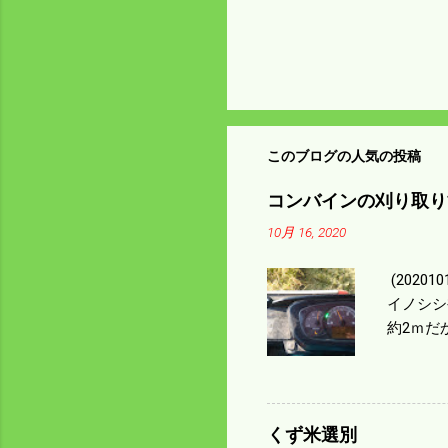
このブログの人気の投稿
コンバインの刈り取り
10月 16, 2020
(202
イノシシ
約2ｍだ
１/４ぐ
ｃｍ速い
足してい
も60･
くず米選別