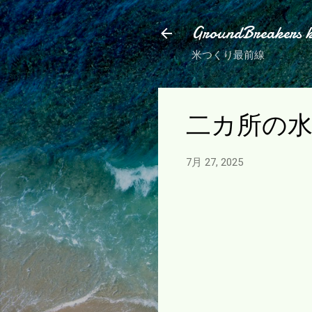
GroundBreakers 
米つくり最前線
二カ所の
7月 27, 2025