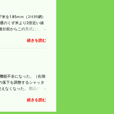
は知る由もない。 僕の稲刈
を1.85ｍｍ（ｺｼﾋｶﾘ網）
普通のくず米より2倍近い値
随分前からこの方式にし
のくず米を合わせると5袋にな
続きを読む
島県の作況指数は98だとい
いう米を扱う会社の社員が言
リプルパンチで米が不足して
最終作況指数はどんなこと
因で機能不全になった。（右側
の落下を調整するシャッタ
えなくなった。 部品のス
の黒い部品は鋳物で恐ろし
続きを読む
 納得したことにして今日
 寝ても覚めても体が重
鍛える必要がありそうだ。