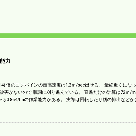
能力
01014) 僕のコンバインの最高速度は1.2ｍ/sec出せる。 最終近く
被害がないので 順調に刈り進んでいる。 直進だけの計算は72ｍ/min、
から0.864/haの作業能力がある。 実際は回転したり籾の排出など
らいまで能率は下がる。 4条刈りで38psは一番下の機種でもう100万
のがあったが 籾の運搬や乾燥機の容量、籾摺りの能力などのバラン
る。 というより買った時はまだ耕作面積が少なく手が出せ 無かっ
70㎰というのがある。キャビン付きだから一度は乗ってみたいと思う。