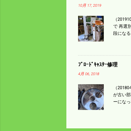
㎰で作業
10月 17, 2019
りは残り
（2019
で 再選
段になる
た。 今
る。 籾
う。 実
っていた
ﾌﾞﾛｰﾄﾞｷｬｽﾀｰ修理
いるとい
4月 06, 2018
になるの
（201
が古い部
ーになっ
テンレス
く高い部
は修理に
い。 4