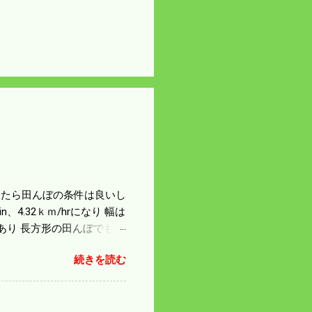
になったら田んぼの条件は良いし
4.32ｋｍ/hrになり 幅は
があり 長方形の田んぼでも
足せば 9PSアップの毎秒20
続きを読む
スの問題で 今の機種で満
たのが本音だ。 4条刈りで
 町内では5条刈りの100