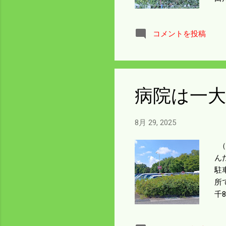
外
下
コメントを投稿
る
と
穴
ま
る
病院は一大
8月 29, 2025
（
ん
駐
所
千
安
る