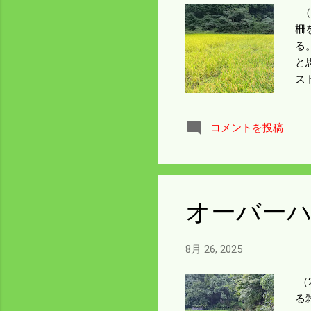
（
柵
る
と
ス
掛
腕
コメントを投稿
同
オーバー
8月 26, 2025
（
る