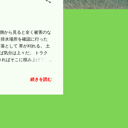
人家側から見ると全く被害のな
 排水場所を確認に行った
落として 草が刈れる。 土
ば気分は上々だ。 トラク
きればそこに積み上げてお
ばどこかに捨てなければなら
は話にならん。 かなり複
続きを読む