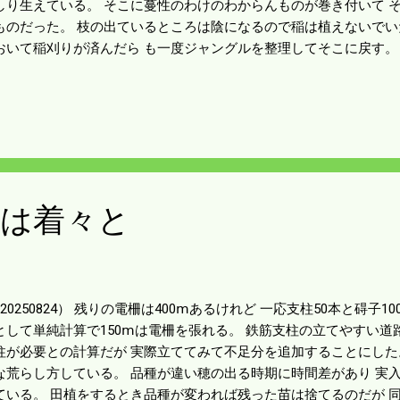
しり生えている。 そこに蔓性のわけのわからんものが巻き付いて 
ものだった。 枝の出ているところは陰になるので稲は植えないでい
おいて稲刈りが済んだら も一度ジャングルを整理してそこに戻す。
グのところは切り落とした。 庭木は植えてはいけないのが僕らの常
処分費も加わる。 更地にするには代金が割高になるのを覚悟しよう
したら土砂降りになった。 電柵をしても入ってくるイノシシには 
で当分は入ることをしないだろう。 当分の間は枕を高くして寝れる
柵線下の草が伸びてきた。 草が柵線に当たればアースして効果がな
あるく。 距離にして何㎞あるんだろう。 考えると気分が悪くなる。
張は着々と
20250824） 残りの電柵は400ⅿあるけれど 一応支柱50本と碍子1
として単純計算で150ⅿは電柵を張れる。 鉄筋支柱の立てやすい道路
柱が必要との計算だが 実際立ててみて不足分を追加することにした
な荒らし方している。 品種が違い穂の出る時期に時間差があり 実
ている。 田植をするとき品種が変われば残った苗は捨てるのだが 