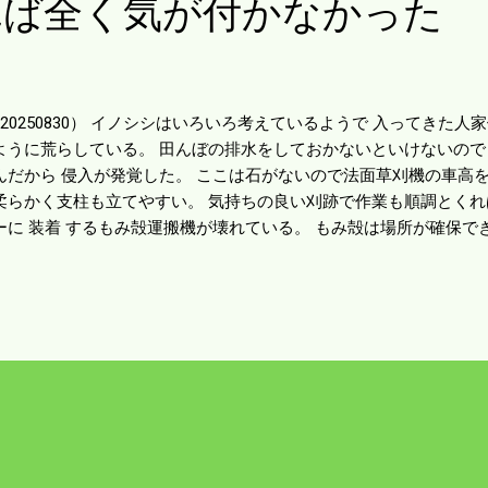
れば全く気が付かなかった
20250830） イノシシはいろいろ考えているようで 入ってきた
ように荒らしている。 田んぼの排水をしておかないといけないので
んだから 侵入が発覚した。 ここは石がないので法面草刈機の車高を
柔らかく支柱も立てやすい。 気持ちの良い刈跡で作業も順調とくれ
ーに 装着 するもみ殻運搬機が壊れている。 もみ殻は場所が確保で
ば良いが 僕のところはその余裕がない。 玄米1.2㌧を籾摺りすれ
。 田んぼにまけば資源になるのはよく知っているが 運搬機が故障で
な構造だ。 どこか日陰を探して整備することにしよう。