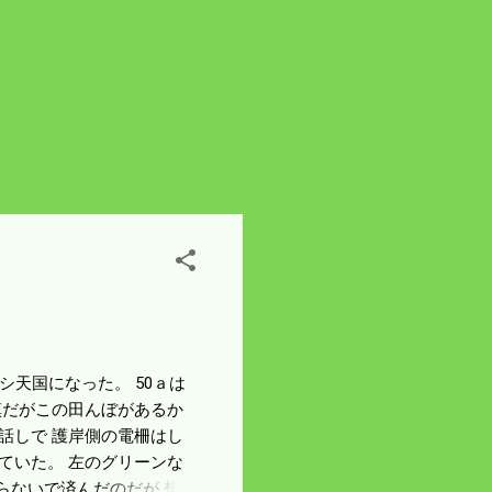
シ天国になった。 50ａは
慎だがこの田んぼがあるか
話しで 護岸側の電柵はし
ていた。 左のグリーンな
らないで済んだのだが 想定