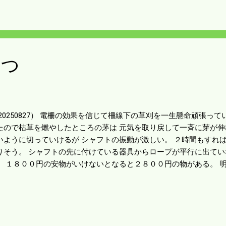
し、刈刃押さえの金具が合わない。 テキトーなワシャーをかませた
るほどのことはないので そのまま使った。 新しいのは消耗する部
れほど売れているということなんだろう。 最初に刈ったところは
きた。 もう一回ほど刈って通電はしないでも 十分牽制にはなると思
う。
二つ
20250827） 電柵の効果を信じて柵線下の草刈を一生懸命頑張っ
たので枯草を燃やしたところの茅は 元気を取り戻して一斉に芽が伸
いように切っていけるが シャフトの振動が激しい。 ２時間もすれ
りそう。 シャフトの先に付けている器具からロープが平行に出てい
。 １８００円の安物がいけないとなると２８００円の物がある。 
買って帰ろう。 困ったがもう一つ。 この前の雨でコシヒカリが倒れ
たものだが このパターンだと絶対倒れる。 向こう側は特にひどいが
多く投下したわけではない。 もしや柿の木の陰で茎が伸びたのかも
るふりかけをしてみよう。 後２週間しないうちに稲は刈れるように
祈ろう。