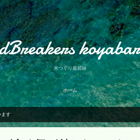
スキップしてメイン コンテンツに移動
dBreakers koyaba
米つくり最前線
ホーム
います