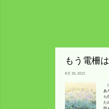
もう電柵
8月 30, 2025
（
あ
ら
た
田