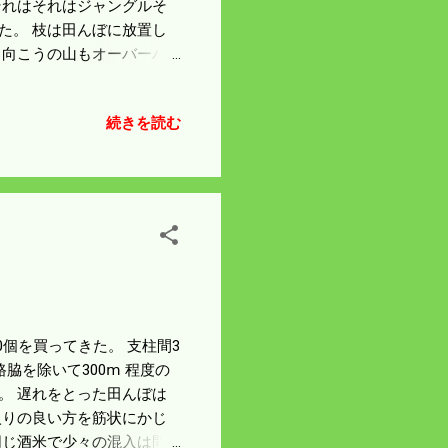
それはそれはジャングルそ
た。 枝は田んぼに放置し
 向こうの山もオーバーハ
識。 空き家になったら木
。 片付いて電柵を張ろう
続きを読む
電気ショックがよく伝わる
。 電柵の張り残しもある
くなる。 明日は草刈をし
 即行動を起こそう。
00個を買ってきた。 支柱間3
脇を除いて300ⅿ 程度の
。 遅れをとった田んぼは
入りの良い方を筋状にかじ
同じ酒米で少々の混入は問