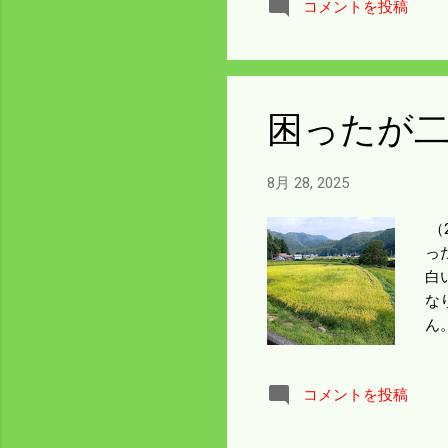
コメントを投稿
だ
レ
そ
て
よ
困ったが
8月 28, 2025
（
っ
白
な
ん
で
め
コメントを投稿
に
な
を