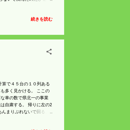
方向からの侵入はなかった。
から人家の横を通って来てい
続きを読む
 距離は60ｍあまり。作業
 土が柔らかくイノシシが
あり点検は軽トラに乗った
ラクターで草をやっつけ
械整備に取り掛かりたい。
純計算で４５台の１０列ある
も多く見かける。 ここの
変な車の数で県北一の事業
は自粛する。 帰りに左の2
あんまりぶれないで回る。
ープが長くなって不均衡にな
ううまく考えてある。 た