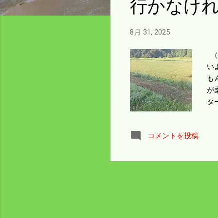
行かなけ
8月 31, 2025
（
い
も
が
タ
け
ん
コメントを投稿
雑