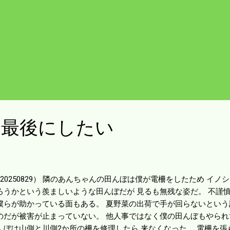
は最後にしたい
20250829） 隣のあんちゃんの田んぼは僕が電柵をしたため イノシ
ろうかという羨ましいような田んぼだが 見るも無残な姿だ。 不謹
僕らが助かっている面もある。 夏野菜の出荷で手が回らないという
のだが被害が止まっていない。 他人事ではなく僕の田んぼもやられ
んぼは山側と川側2か所の柵を修理したら 来なくなった。 電柵を張