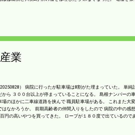
の安心しきっていた赤い田んぼに入られた。 点検すると川の護岸
の法人の田んぼはすでに電柵がしてある。 ということは国道方面
みたい。 被害はまだ少ない。 急いで右の人家方向に電柵をしよう。
しては楽ちんなほうだ。 護岸側は川が合流して洲のような地形だ。
を掘りやすい状態のところで 柵の見回りが必要だ。 周囲は道路が
までできるが 草が長くなって行けそうにない。 明日はついでにト
。 もう電柵も草刈もかまっていられない。 日曜からは秋作業の機
産業
20250828） 病院に行ったが駐車場は8割がた埋まっていた。 単
だから ３００台以上が停まっていることになる。 島根ナンバーの車
車場のほかに二車線道路を挟んで 職員駐車場がある。 これまた大
ではなかろうか。 前期高齢者の仲間入りをしたので 病院の中の感想
8百円の高いやつを買ってきた。 ロープが１８０度で出ているので
いやつはロープの出るところが3等分で（120度）で出ている。 ロ
と振動が出る。 新しいのはロープが短くなれば簡単に出しやすいよ