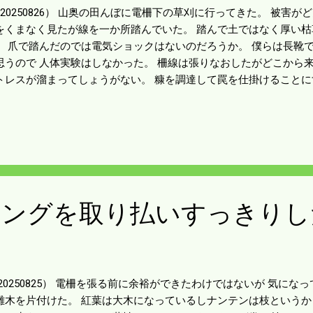
20250826） 山奥の田んぼに電柵下の草刈に行ってきた。 被害が
をくまなく見たが線を一か所踏んでいた。 踏んで土ではなく厚い
。 爪で踏んだのでは電気ショックはないのだろうか。 僕らは長靴
思うので 人体実験はしなかった。 柵線は張りなおしたがどこから
トレスが溜まってしょうがない。 糠を調達して罠を仕掛けることに
けしないループ式ハンドル。 昨日歩いた距離は５千歩ぐらいだが 
が悲鳴を上げた。 普通の草刈はもうしないが 柵線の草刈は手を抜く
じくらいの作業量はある。 腕の筋肉にはもうひと頑張りしてもらお
ハングを取り払いすっきりし
20250825） 電柵を張る前に余裕ができたわけではないが 気にな
雑木を片付けた。 紅葉は大木になっているしナンテンは枝というか 