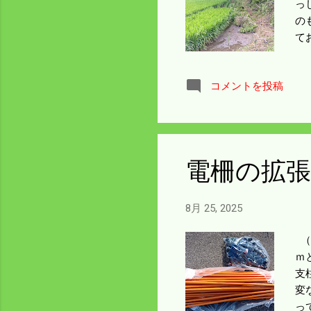
っ
の
て
ン
の
コメントを投稿
と
の
が
て
電柵の拡
8月 25, 2025
（
ｍ
支
変
っ