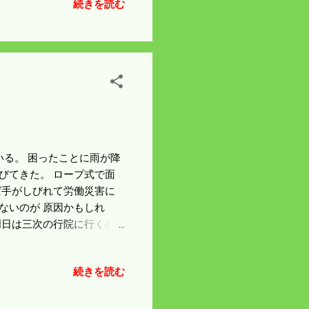
続きを読む
が微妙な隙間がある。 ブ
品をたくさん売っていた。
もう草が線に触れるほど伸び
う。 稲刈りの準備を始め
ている。 困ったことに雨が降
びてきた。 ロープ式で面
ば手がしびれて労働災害に
ないのが 原因かもしれ
明日は三次の行院に行くの
だした。 このままならし
なんでだろう。 肥料を特
続きを読む
しれん。 来年は茎が硬く
なる。 大雨が降らんこと