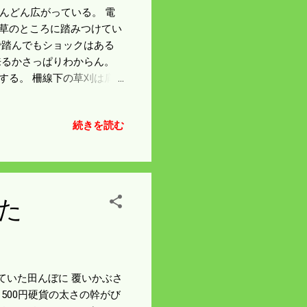
どんどん広がっている。 電
枯草のところに踏みつけてい
で踏んでもショックはある
来るかさっぱりわからん。
する。 柵線下の草刈は肩
腕に負担がかかって足より
わけにはいかん。 明日も
続きを読む
う。
た
っていた田んぼに 覆いかぶさ
500円硬貨の太さの幹がび