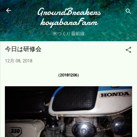
スキップしてメイン コンテンツに移動
GroundBreakers
koyabaraFarm
米つくり最前線
今日は研修会
12月 08, 2018
（20181206）