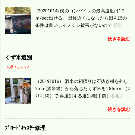
(20201014) 僕のコンバインの最高速度は1.2
ｍ/sec出せる。 最終近くになったら田んぼの
条件は良いしイノシシ被害がないので 順調に
刈り進んでいる。 直進だけの計算は72
続きを読む
ｍ/min、4.32ｋｍ/hrになり 幅は約2ｍだから
0.864/haの作業能力がある。 実際は回転した
り籾の排出などがあり 長方形の田んぼでも１/
くず米選別
４ぐらいまで能率は下がる。 4条刈りで38psは
10月 17, 2019
一番下の機種でもう100万足せば 9PSアップの
毎秒20ｃｍ速いのがあったが 籾の運搬や乾燥
（20191016） 酒米の籾摺りは石抜き機を外し
機の容量、籾摺りの能力などのバランスの問
2mm(酒米網）から落ちたくず米を1.85ｍｍ（ｺ
題で 今の機種で満足している。 というより買
ｼﾋｶﾘ網）で 再選別する選別機(手前）を追加す
った時はまだ耕作面積が少なく手が出せ 無か
る。 選別された酒米は未熟米として普通のく
ったのが本音だ。 4条刈りでも60･70㎰という
続きを読む
ず米より2倍近い値段になる。 後で選別するの
のがある。キャビン付きだから一度は乗って
には手間がかかるので 一度に選別するやり方
みたいと思う。 町内では5条刈りの100㎰で作
を随分前からこの方式にした。 今年は酒米30
業する人がいる。 秋作業は儲かるというのが
ﾌﾞﾛｰﾄﾞｷｬｽﾀｰ修理
㎏を40袋したところで未熟が3袋出る。 1.85ｍ
定説だが 本当のところは知る由もない。 僕の