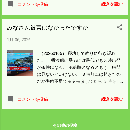
に上げてもらった。 人が少ないということ
り早いが キャンプもありか。 ただ、車中泊
続きを読む
コメントを投稿
はよく釣れないということで 釣り始めのテ
やキャンプは嫁さんが嫌う。 火電波止の釣
ンションは爆下がりだった。 それでも売れ
りは僕一人で楽しむことにしよう。
残りにラッキーなことはあるものと 気を取
みなさん被害はなかったですか
り直した。 釣果は25ｃｍの小ダイ3枚とサ
ンバソウ2枚、 ワカナ（ブリ幼魚）2本だっ
1月 06, 2026
た。 ヒラマサ仕掛けだったのでタモは必要
なし、難なく釣り上げた。 釣趣はイマイチ
（20260106） 寝坊して釣りに行き遅れ
でリリースしようにも魚が暴れて痛んだ。
た。 一番渡船に乗るには最低でも３時出発
仕方ないので皆持ち帰った。 午前中は東風
が条件になる。 凍結路となるともう一時間
（後ろから）で沖へ遠投出来て釣りやすか
は見ないといけない。 ３時前には起きたの
ったが 午後から西の強風（波止では真横）
だが準備不足でモタモタしてたら ３時を大
になったら 向こうに見える火電波止側には
きく回ってしまった。 無理やり走って縮め
ずらりと人は並んでいたんだが 雲を散らす
ることはできると思ったが 走る路線は田舎
ように帰って行った。 反対に波止の先端に
続きを読む
コメントを投稿
道で国道のようにCaCl2はまいてくれない。
向かっては初めからこんな感じで いかに火
残雪の峠も4カ所くらいある。 スリップし
電に近い方が人気が高いのかよくわかる。
て事故れば不細工なので ここはおとなしく
僕の隣の人にきいたら 真ん中あたりはふか
もう一度布団に入った。 雑用を片付けてい
その他の投稿
せ（アジを泳がせる）場にいいと 教えてく
るとゴーという地鳴りがして 地震が来た。