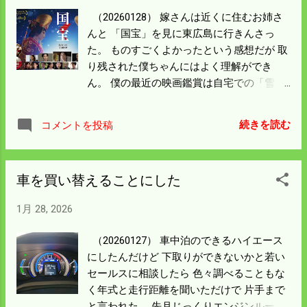
ゴールド評価になった 時期に収穫したもの
（20260128） 嫁さんは近くに住むお姉さ
で安心してほしい。 今までは牡蠣を砕いた
んと 「国宝」を見に東広島に行きんさっ
ものを使ったが 今年はカキテツという資材
た。 ものすごくよかったという感想だが 取
を投入することにした。 内容は牡蠣と鉄成
り残された僕ちゃんにはよく理解ができ
分で食味と収穫アップを狙ってのことだ。
ん。 僕の最近の映画鑑賞は自宅での「雪
目標は85点、どうなることやら。
風」くらい。 感想としてはイマイチだっ
た。 僕らが映画を見るには広島市・東広
続きを読む
コメントを投稿
島・福山と出雲市になる。 二時間以上走る
気になれば米子市も圏内になる。 どこが一
番便利かというと出雲市だと思う。 映画の
車を買い替えることにした
嗜好が違うので一緒に行くとすれば 上映本
数が多いところを選ぶことになる。 映画以
1月 28, 2026
外は一緒なので当分映画は別々で見ること
にしよう。
（20260127） 車中泊のできるハイエース
にしたんだけど 下取りができないかと若い
セールスに相談したら 色々調べることもな
く年式と走行距離を聞いただけで 片手まで
と言われた。 先月じっくりエンジンルーム