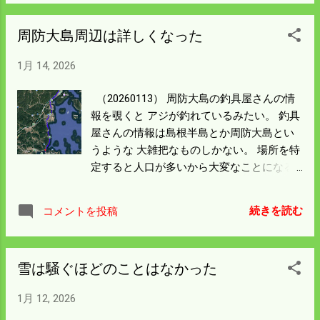
とがあり土地勘はある。 ここだと上関方面
かった。 最初猫は警戒していたがスズメを
餌のある戸棚の前に行き催促してきた。 餌
や南からの風を受ける格好になる。 作戦通
やっているうちに 友達になった。 上関大橋
周防大島周辺は詳しくなった
は自動給餌機でやるようにしていたんだが
りの仕掛けを試してみるが 結局従来通りの
を渡って釣をしているのは 僕らと大橋を渡
蓋を開けたら空だった。 十分食べられなく
サビキにしか釣れなかった。 ウミタナゴと
り右に曲がった波止のもう一人の 三人と言
1月 14, 2026
てひもじい思いをしたんだろう。 波止の猫
メバル、 それとイワシの大きくなったよう
うことになった。 毎年一月は成績が悪い。
に比べ体格は大きい。 今年はダイエットに
なのが釣れた。 釣具屋さんの話ではアジは
冬はおとなしくしておれということだろ
（20260113） 周防大島の釣具屋さんの情
挑戦させよう。
大きくないが釣れるというのは ガセネタだ
う。 夜の居酒屋は岩国駅前の「目利きの銀
報を覗くと アジが釣れているみたい。 釣具
った。 明日は夕日の方角の上関に行くつも
次」にした。 ブログを見ると
屋さんの情報は島根半島とか周防大島とい
りだ。 期待したアジ釣を試してみる。 左の
（20200117） にも入っている。 焼き肉の
うような 大雑把なものしかない。 場所を特
島影は平郡島。 夜ご飯は柳井駅の東側にあ
ことを思えばずいぶん節約できた。 駅前の
定すると人口が多いから大変なことになる
る焼き肉店に入った。 少々高くついたが大
周辺はずいぶん詳しくなった。 コロナ時期
んだろう。 比和から瀬戸内海への釣りは節
満足だった。 明日の釣果を期待しよう。
に来たとき嫁さんが入ったパチンコ屋は 潰
約のため 大竹から高速を降りて距離優先で
続きを読む
コメントを投稿
れていた。 （20201211） 来年から一月の
釣具屋さんや波止をながめて情報収集しな
アジ釣はやめて どこかの観光に出かけるこ
がら南下する。 釣り人がいれば期待が持て
とにしよう。
るが 広島湾に沿って走る道路から見える波
雪は騒ぐほどのことはなかった
止はどこにも 駐車場がなく、よそ者は車を
止めるところがない。 周防大島大橋までは
1月 12, 2026
170kmある。 一か所岩国の先の由宇港に埋