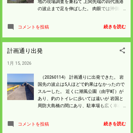
地の現場調査を兼ねて 上関先端の四代漁港
あるのは間違いない。 嫁さんのサビキにま
の波止まで足を伸ばした。 肉眼では沖側の
ったく当たりはなかった。 僕もハリスも針
波止の内側で ポツンと嫁さんが釣っている
も小さくして島根方式を試したが 当たりは
のが見える。 5km先の四代の波止にも誰も
なかった。 エサ取りもいない状況で まるで
続きを読む
コメントを投稿
いない。 過去には隣のあんちゃんがアジで
海中に仕切りの網があるんではないかと思
80cmのハマチ（ブリの手前）を 釣り上げた
うほどだった。 次は朝早くか、昼の入れ替
所。 前は先端中頃まで釣はできていたよう
わりをねらって ポイントに座れるようにし
計画通り出発
に思うが 釣禁止区域が更に向こう側に奥ま
よう。 由宇の海風公園は交流館があって 小
ったように見えた。 一番先に立てればいい
さいが物販やレストラン・ミクロ生物館も
1月 15, 2026
んだが漁船の出入りの邪魔になるんだろ
ある。 公園近くにコンビニはあるが 弁当が
う。 釣れなくなったので誰も来なくなった
ない時はここに寿司関係の弁当があるので
（20260114） 計画通りに出発できた。 岩
んだろうか。 途中は静かな漁村に似合わん
便利だ。 生物館は淡・海水の微生物が 顕微
国先の波止は5人ほどで釣果はなかったので
二車線道路がつけてある。 途中に「原発に
鏡で展示してある。 岩国・周防大島間はこ
スルーした。 近くに潮風公園（由宇町）が
反対する人は来ないで」という 看板が目立
こしか休憩場所がないので 子供連れの人は
あり、釣のトイレに歩いては遠いが 岩国と
つところに設置してあり 下には「原発推進
寄ってみるのもいいだろう。 海に向かって
周防大島橋の間にあり、駐車場も広く車の
まちづくり協議会」とあった。 遊びで来て
は広い砂浜があるので夏はもっと賑合うん
休憩には一番いい環境だ。 西風だったんだ
いる身としては考えさせられた。 左の島影
だと思う。 マンホールもオリジナルで面白
けど周防大島の真ん中当たりの 南側の波止
は八島だと思う。 そんなことがあって、粘
続きを読む
コメントを投稿
い。 二軍戦も見に来たいものだ。 家に帰る
に来た。（真ん中の♡） 過去に一度来たこ
っても猫の餌になるスズメダイ しか釣れな
と猫がひどく甘えてきた。 スリスリの後は