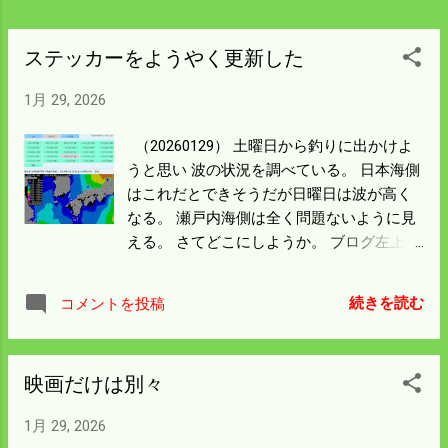
ステッカーをようやく更新した
1月 29, 2026
（20260129） 土曜日から釣りに出かけよ
うと思い 波の状況を調べている。 日本海側
はこれだとできそうだが日曜日は波が高く
なる。 瀬戸内海側は全く問題ないように見
える。 さてどこにしようか。 ブログ左上の
ゴールドのステッカーは2024年のままだっ
たので サタケにステッカーの申請をした。
続きを読む
コメントを投稿
ゴールドになったものだけが申請して ダウ
ンロードできるシステムになっている。 9
月中旬ごろまでに収穫したコシヒカリは サ
映画だけは別々
タケの食味鑑定では 82点ゴールド 評価だっ
た。 後半に収穫したものは 刈遅れ で散々
1月 29, 2026
な結果だった。 僕が自前で売っているのは