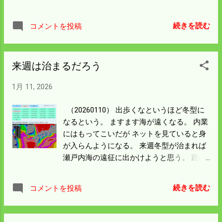
の氷がうまく拭けないのも 余計に視界を悪
くした。 今夜はかなり降るなということで
続きを読む
コメントを投稿
スーパーで買った殻付き牡蠣をメインにし
た 居酒屋「木屋原農園」に入った。 豚しゃ
ぶは福山で有名な何とか豚らしい。 純米酒
来週は治まるだろう
三合ついて料金は１万円は請求されそう。
牡蠣は不作にもかかわらず600円と安かっ
1月 11, 2026
た。 ラベルを見ると兵庫産だった。 詳しく
は見なかったが冷凍ものなんだろう。 広島
（20260110） 出歩くなというほど冬型に
県は例年の2割程度しか獲れなかったという
なるという。 ますます海が遠くなる。 内業
から スーパーで見るのはほとんど県外の冷
にはもってこいだが ネットを見ていると身
凍ものではないだろうか。 TVで豊臣兄弟を
が入らんようになる。 来週冬型が治まれば
見るが 外はかなりの降りようだ。 明日は今
瀬戸内海の遠征に出かけようと思う。 距離
季二度目の除雪をしないといけないだろ
を測ると火電波止より遠くになる。 アジな
う。
んかは釣れているんだろうか。 毎年だがこ
続きを読む
コメントを投稿
んな寒気の後はアジが釣れなくなる。 釣り
より観光をメインにしようと思う。 昨日の
HDは千５百円だった。 それにしても安すぎ