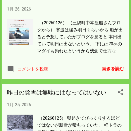
1月 26, 2026
（20260126） （三隅町中本渡船さんブロ
グから） 寒波は緩み明日ぐらいから 船が出
ると予想していたがブログを見ると 本日出
ていて明日は出ないという。 下には70㎝の
マダイも釣れたというから残念で仕方な
い。 明日渡船が出ないということは次の寒
波が来るから 今月の竿出しは無理になるだ
続きを読む
コメントを投稿
ろう。 雑念を払い事務をしろと天の声がす
るが you tubeを見ていると一日があっとい
う間に過ぎる。 機械の整備もやらなきゃな
昨日の除雪は無駄にはなってはいない
らんが ストーブを炊いてまでやる気は起き
ん。 一番寒い時期は事務仕事に集中しろと
1月 25, 2026
いうことだろう。
（20260125） 朝起きてびっくりするほど
ではないが新雪が積もっていた。 軽トラの