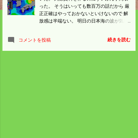
った。 そうはいっても数百万の話だから 厳
正正確はやっておかないといけないので 解
放感は半端ない。 明日の日本海の波が気に
なる。 青い部分が多くなった。 明日は竿が
出せる。 理想は高気圧が通ると東風になっ
続きを読む
コメントを投稿
て投げやすくなるのだが そんな贅沢は言え
ない。 イカの夜釣の季節になるので昼に行
けば 場所取りには遅いだろう。 土曜日とあ
って場所取りは更に難しくなるだろう。 早
くは行けないので道の駅でも散策しよう
か。 何しても気分は良くなった。