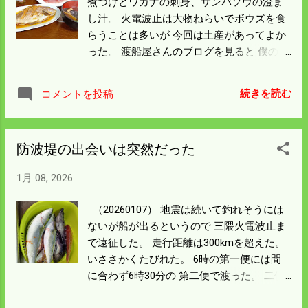
煮つけとワカナの刺身、サンバソウの澄ま
わせれば７Ｔの保存容量は僕の使用環境で
し汁。 火電波止は大物ねらいでボウズを食
は 全く必要のないことだが 従来のハードデ
らうことは多いが 今回は土産があってよか
ィスクには僕のすべてが記憶されているの
った。 渡船屋さんのブログを見ると 僕の横
で PCやどのハードデスクが壊れてもいいよ
の二人目が上げたヒラマサが 竿頭だったよ
うにしておきたい。 クラウドに料金を払っ
うだ。 一部始終を見て80㎝以上はあるなと
てもいいんだが なんか監視されているよう
続きを読む
コメントを投稿
思ったが 意外に小さかった。 他の人は僕と
で気持ちが悪い。 僕の持っている情報は僕
同じような釣果だった。 ヒラマサは朝一番
にしか価値がない。 いろんなことを試して
で上がったもので アジを泳がせて釣ったと
遊んでいると思えば 気持ちは明るくなっ
防波堤の出会いは突然だった
いう話しだった。 隣の伊藤さんがタモ助し
た。 勢いに乗って集落事務を片付けよう。
た。 伊藤さんとは帰る間際にどっから来ら
1月 08, 2026
れましたかと 話しかけて庄原市という話し
から 木屋原小学校の教員住宅に住んでいた
（20260107） 地震は続いて釣れそうには
ということが判明した。 この防波堤にはか
ないが船が出るというので 三隈火電波止ま
なり通っておられるようで 次に会ったらい
で遠征した。 走行距離は300kmを超えた。
ろいろ教えてもらおうと思う。 火電波止の
いささかくたびれた。 6時の第一便には間
遠征は疲れる。 前の日に行って車中泊する
に合わず6時30分の 第二便で渡った。 二便
ぐらいの余裕で行かないと 体がもたん。 箱
ということで巨大波止中間の空いたところ
バンを買って寝れるようにするのが手っ取