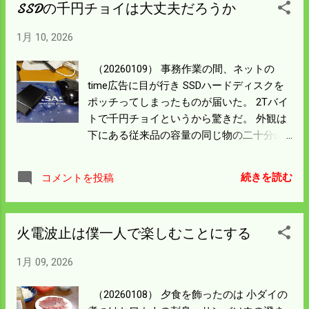
SSDの千円チョイは大丈夫だろうか
だろう。 間違っているので昨日のブログ内
容は訂正しておいた。 レビューを書けとメ
1月 10, 2026
ールが来たのでケーブルのことを書いて 6
段階評価の星二つにしておいた。 何かあれ
（20260109） 事務作業の間、ネットの
ば返品・返金はすぐやってくれる。 ダイソ
time広告に目が行き SSDハードディスクを
ーやスーパーの半額好きな僕としては 評価
ポッチってしまったものが届いた。 2Tバイ
は上がりつつある。 それにしても買いすぎ
トで千円チョイというから驚きだ。 外観は
に注意しよう。
下にある従来品の容量の同じ物の二十分の
一、 カードリーダーと比べてもさらに小さ
いサイズだ。 技術の進化は素晴らしい。 安
続きを読む
コメントを投稿
いだけにあんまり信頼してはいけないと不
安を抱えながら PCに繋ぐと認識しない。
さてはやられたかと思い返品を考えたが ま
火電波止は僕一人で楽しむことにする
てよ、USBケーブルの問題ではないかと 他
のケーブルを試したら繋がった。 データを
1月 09, 2026
入れてみたら問題なかった。 精密機械でケ
ーブルの不具合って信じられないことだが
（20260108） 夕食を飾ったのは 小ダイの
Timeではありそうな気がしてきた。 PCと合