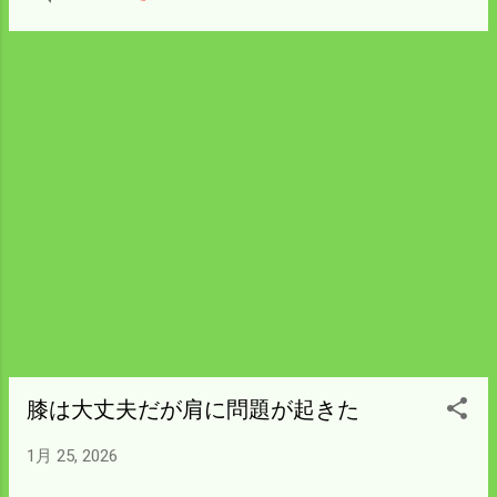
り だいぶ時間短縮できる。 中古の安物だっ
たがいい買い物だった。 ここまでやってお
けば新しい雪が降っても らくに除雪ができ
る。 来週は農業関係者を集め補助金関係の
報告会を開く。 今年からの計画も説明す
る。 集会所の除雪をしておかないと車は走
ってくるが 駐車するところがない。 ついで
にやってしまおう。
膝は大丈夫だが肩に問題が起きた
1月 25, 2026