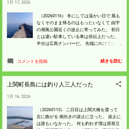
る。 朝一番渡船に乘って一番苦手な場所取
1月 17, 2026
が今日は少し柔らかくなり 年寄りには食べ
りに挑戦しよう。
やすかった。 山陰方面に出かけても必ず探
（20260116） 冬にしては温かい日で 風も
すんだがなかなかキンコは見つからん。 買
なくそのまま帰るのはもったいなくて 由宇
ったとき日持ちはしますか尋ねたら 冷やし
の潮風公園近くの波止に寄ってみた。 初日
すぎると死ぬということだった。 僕らは冷
とは違い駐車している車は倍以上だった。
やせばいいと思っていたので意外だった。
半分は広島ナンバーだ。 先端に向けては5
旅行の最中にクボタの展示会のようなもの
人ほど。 左側が岩国方面、右が周防大島の
をネットでやっていた。 僕らの10倍以上の
先端になる。 なぜかしら左から二人目（黄
経営規模が対象みたいだが 作業内容からす
続きを読む
コメントを投稿
色）の人は 小ダイを爆釣していた。 概算だ
れば同じことをして桁が違うだけの話だっ
が手のひら級を10尾以上釣り上げた。 観察
た。 昨年の決算と今年の作付計画を1月中
するとサビキを少し改良してハリスを長
にまとめなければならん。 寒気が来る前に
上関町長島には釣り人三人だった
く、ウキ下は 10ｍ以上にしていたと思う。
も一度釣りに行って それから取り組むこと
隣りの人も真似をするんだが一向に当たり
にしよう。
1月 16, 2026
がない。 あの場所はポイントなんだろう よ
く覚えておこう。 波止の付け根には僕らを
（20260115） 二日目は上関大橋を渡って
含めて4人しかいない。 左の公園方向は波
左に曲がる 南向きの波止に立った。 波止に
止の前に網が張ってあり釣りにならない。
は誰もいなかった。 何も釣れず僕は原発立
どう見ても釣ポイントは上の写真の先端に