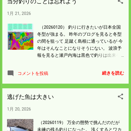
当分釣りのことは忘れよう
させてもらったんだから お得になるんだと
用は自由が利かんことは置いといて、 駐車
思う。 前回はカキフライ定食とてんぷら定
場はいらんし運転に神経を使うことはな
1月 21, 2026
食もメニューにあったんだが 材料費が高騰
い。 バスの終点は広島駅のことも好都合。
したんだろうか今回は外されていた。 つい
広島市内の用事はバスを利用することにし
（20260120） 釣りに行きたいが日本全国
でに前のことを話せば15分無料のマッサー
よう。
冬型が強まる。 昨年のブログを見ると冬型
ジチェアもついていた。 せちがらくなった
の間を狙って 足蹴く島根に通っているが 今
もんだ。 カキフライは単品で2千100円だっ
年はそんなことになりそうにない。 波浪予
た。 牡蠣業者の惨状を見れば仕方のないこ
報を見ると瀬戸内海は黒色で釣りは出来そ
とだと思う。 警報が出るというような状況
うだが 今月中は諦めた方がよさそう。 事務
で風呂はがら空きだった。 多くても4人程
仕事を片付けるのには丁度良い環境にな
度だったのでサウナも堪能した。 吹雪を見
続きを読む
コメントを投稿
る。 しかしながら逃げた魚のあの手ごたえ
ながらの温泉も風情があってよかった。 積
が忘れられん。 コンバインの入院準備があ
雪はないのだが明日は広島へ用事があって
るんだが 釣りのように極寒仕様で身を固め
出かける。 車にするか高速バスか、JRもあ
逃げた魚は大きい
てやるようなことでもない。 ここはいった
る。 交通機関の乗り方がようわからん。 ど
ん温泉にでも入って 悪天候をやりすごそ
うしたものか悩んでいる。
1月 20, 2026
う。
（20260119） 万全の態勢で挑んだのだが
未練の残る釣りになった。 浅くするとワカ