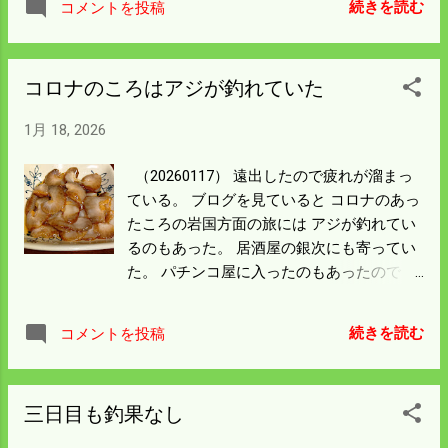
端に向かってはこんな感じ。 総勢30人くら
続きを読む
コメントを投稿
と思ったが忘れものが多かった。 寒さのこ
いは上がっているんだと思う。 ブログ を見
とばかり思ったので パソコンや弁当をハン
れば釣果が載っていた。 タイは一番方面で
ドルにかける机や魚を〆るナイフを忘れ
上がったんだろう。 今度50㎝以上のタイを
コロナのころはアジが釣れていた
た。 ナイフはボウズなら必要ないのでダメ
釣り上げたらブログに載せてもらおう。
ージは半分になった。 途中よく行く浜田の
1月 18, 2026
波止に買い物がてら偵察をした。 なんと僕
の車を含めほぼ広島ナンバーだった。 朝ま
（20260117） 遠出したので疲れが溜まっ
でここで待つということはないので夜釣り
ている。 ブログを見ていると コロナのあっ
なんだろう。 今いる火電横の波止は車が四
たころの岩国方面の旅には アジが釣れてい
台いる。 声を掛けたら広島ナンバーで夜の
るのもあった。 居酒屋の銀次にも寄ってい
アジ狙いだった。 広島県人は僕を含めて暇
た。 パチンコ屋に入ったのもあったので 15
人が多いと思う。 まったく当たりなし、夜
日 のブログに リンクを張っておいた。 嫁
中の回遊を待つということだった。 アジが
さんが上関の道の駅で買った赤ナマコで一
釣れないのはハマチ（ブリの手前）やワカ
続きを読む
コメントを投稿
杯やっている。 この辺で言うキンコという
ナが 回っているからだろうと分析してい
やつで青いのと比べて 高級品になる。 昔は
た。 一週間前はここでワカナが二桁釣れた
青ナマコは秋祭りのごちそうでキンコは食
という話だった。 オキアミでは食わないら
三日目も釣果なし
べたことはない。 出世したもんだ。木屋原
しいが明日は渡船で出れば一縷の望みはあ
農園をやっているお陰だ。 昨日は硬かった