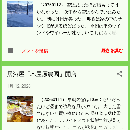
立地があって 突き出た波止がある。 カープ
（20260112） 雪は思ったほど積もっては
二軍戦のある由宇球場の最寄りの駅近く
いなかった。 夜中から雪はやんでいたみた
だ。 結構水深があってよさそうなんだが今
い。 朝には日が昇った。 昨夜は家の中のサ
まで大した釣果はない。 そこを過ぎると周
ッシ窓が凍るほどだった。 今朝は車のウイ
防大島か柳井の上関の波止ということにな
ンドやワイパーが凍りついて しばらく暖機
る。 遠くてもどこに行こうか考えると楽し
運転をしないと動かせなかった。 我が家の
くなる。 風の向きを見て釣り場を選ぶとし
定点観測木でも30㎝までは積もっていな
よう。
続きを読む
コメントを投稿
い。 この程度の雪であれば車は問題なく走
れるが 踏みつけてしまうと 除雪がうまくで
きなくなって 轍が残るようなことになる。
居酒屋「木屋原農園」開店
初動の除雪は大切なので できるだけ舗装面
を出すよう心掛ける。 除雪が済んだら今日
1月 12, 2026
の大仕事は済んだ。 釣り遠征計画の情報収
集にとりかかろう。
（20260111） 早朝の雪は10㎝くらいだっ
たけど昼まで強烈な風が吹いた。 大した雪
ではないと買い物に出たら 帰り道は猛吹雪
にあった。 ホワイトアウト状態で前が見え
ない状態だった。 ゴムが劣化してガラス面