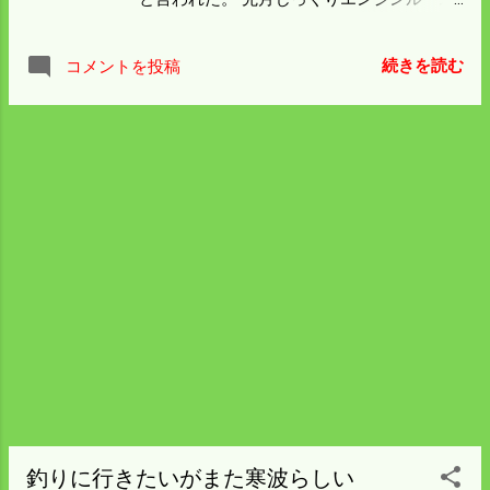
まで見た査定とは 金額がほぼ同じでもいか
にも簡単な答えだった。 細部まで見られた
続きを読む
コメントを投稿
ら更に下がるんだと思う。 車というものは
償却してしまえば こんなことになるんだと
思い知らされた。 今はスタッドレスを履い
ているがノーマルタイヤの２本は ほぼ新品
（ネットで買った安物）がついている。 燃
費はスタッドレスにもかかわらずℓ/20km以
上走る。 ３月に新しい車が来てもインサイ
トには車検が６か月残る。 ５万円は欲しい
が16年付き合った愛着があるので 乗り捨て
るにはもったいない話だ。 税金はかかるが
車検満期までお付き合いすることにした。
釣りに行きたいがまた寒波らしい