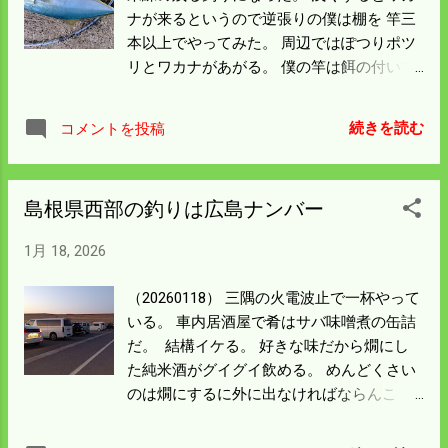
ナが来るというので逆張りの僕は棚を 竿三
本以上でやってみた。 周辺ではぽつりポツ
リとワカナがあがる。 僕の竿は餌の付いて
あがる状況だが 昼前になって当たりがあっ
た。 50㎝はあったので少しは引きを楽しん
続きを読む
コメントを投稿
だが 小さいので隣のあんちゃんにお持ち帰
りいただいた。 地合いが来たと竿を振って
いると強烈な当たりがあった。 これはやっ
島根県西部の釣りは広島ナンバー
たと周囲の視線を感じながら巻いていたら
手前20ｍくらいからあるケーソンに入られ
1月 18, 2026
てしまった。 緩めたり引っ張ったりいろい
ろやったがハリスが切れた。 逃げた魚はや
（20260118） 三隅の火電波止で一杯やって
っぱり大きい。 2月になったらもう一度挑
いる。 車内居酒屋で肴はサバ味噌煮の缶詰
戦してみよう。 今回も前回と同じ5番から
だ。 結構イケる。 好きな味だから燗にし
上がった。 波止の中央付近になる。 火電方
た純米酒がグイグイ飲める。 めんどくさい
面がよく釣れるということで 一番の方に行
のは燗にするに外に出なければならんこ
きたいが二軒ある渡船さんの順番があって
と。 スーパーの弁当はtimeで買ったヒータ
2番くじということで真ん中になった。 先
ーで保温している。 キャンプ仕様は完ぺき