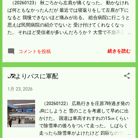
（20260123） 秋ごろから左肩が痛くなった。 動かなけれ
ば何ともなかったんだが 最近では寝返りをして左肩が下に
なると 我慢できないほど痛みが出る。 総合病院に行こうと
思えば民間病院の紹介でないと 受け付けてくれなくなっ
た。 それほど受信者が多いんだろうか？ 大雪で不急不足が
ないなら動くなというが 意を決してこの際受信してみよう
か思っていたら 痛みは治まり肩をグルグル回しても何の支
続きを読む
コメントを投稿
障もない。 困った症状になった。もう少し様子を見よう。
JRよりバスに軍配
1月 23, 2026
（20260122） 広島行きを庄原7時過ぎ発の
JRにしようと 雪のことを考慮して早めに出
かけた。 国道は車高すれすれの15㎝くらい
で除雪車の後ろをついて走った。 しばらく
走ったら除雪車がよけたけど 四駆なので問