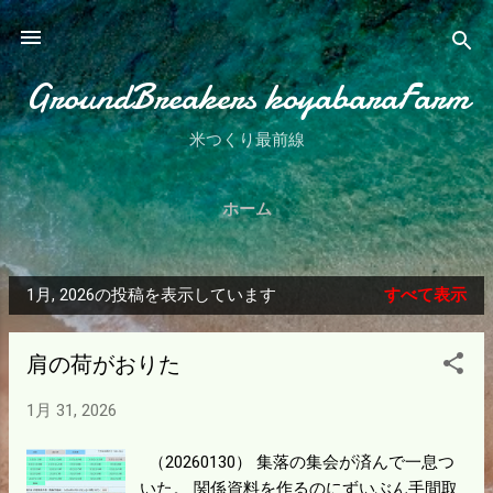
スキップしてメイン コンテンツに移動
GroundBreakers koyabaraFarm
米つくり最前線
ホーム
1月, 2026の投稿を表示しています
すべて表示
投
稿
肩の荷がおりた
1月 31, 2026
（20260130） 集落の集会が済んで一息つ
いた。 関係資料を作るのにずいぶん手間取