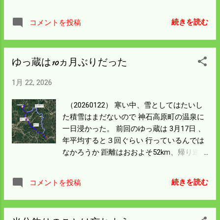
題なく走れた。 駅に7時前について時刻表
を確認すると29分発は間違いなかった。 無
続きを読む
コメントを投稿
人駅の切符はどうするんだろうと散策した
ら 22日は雪のため運休するという貼紙があ
った。 どうしようと考えていたら広島行き
ゆっ蔵は10ヵ月ぶりだった
の7時の高速バスが来た。 これ幸いと乗り
込んで広島バスセンターには9時についた。
1月 22, 2026
雪の影響は少なく3分ほど遅れただけだっ
た。 寒いので地下のシャレオを歩いた。 バ
（20260122） 寒い中、雪としてはたいし
スに乗ったのもシャレオを歩いたのも何年
た積雪はまだないので 神石高原町の温泉に
ぶりだろう。 もしJRに乗っていたら30年ぶ
一日浸かった。 前回のゆっ蔵は 3月17日 、
りの乗車だったではなかろうか。 シャレオ
年平均すると３回ぐらい 行っているんでは
の基町から八丁堀方面は空き店舗が目立
なかろうか 距離はおおよそ52km、帰り道は
つ。 朝9時過ぎでは早すぎたんだろうか。
吹雪いてはいるが積雪は まだゼロだった。
地上も寒いこともあって閑散としている。
お風呂は千円と高いが定食セットにすれば
用事を済ませて帰りもバスに乗った。 雪の
続きを読む
コメントを投稿
風呂プラスとんかつ定食とから揚げ定食千
影響はまったく無く2時間で帰った。 バス
６百円の どちらかを選んで食べられる。 セ
料金は2,140円だった。 普通車で高速を使う
ット2千100円は昼前から夕方までのんびり
と燃料除いて片道2,500円はかかる。 バス利