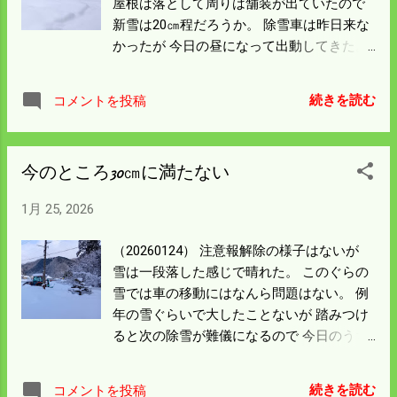
屋根は落として周りは舗装が出ていたので
新雪は20㎝程だろうか。 除雪車は昨日来な
かったが 今日の昼になって出動してきた。
本線の雪を車庫前に押し付けたので車が出
なくなった。 今も降り続いているから 雪が
続きを読む
コメントを投稿
止んだらもう一度除雪をしなければならな
い。 昨日除雪して下地がきれいになってい
るから 昨日の除雪は無駄にはなっていな
今のところ30㎝に満たない
い。 最強の寒波といわれていたが 島根県か
ら西側は普通通りの寒波だったようだ。 風
1月 25, 2026
と波が治まったら釣りに出かけようと思っ
ている。
（20260124） 注意報解除の様子はないが
雪は一段落した感じで晴れた。 このぐらの
雪では車の移動にはなんら問題はない。 例
年の雪ぐらいで大したことないが 踏みつけ
ると次の除雪が難儀になるので 今日のうち
にやっつけることにした。 ロータリーを使
えば雪を吹き飛ばすので バケットでやるよ
続きを読む
コメントを投稿