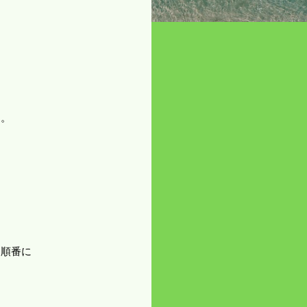
た。
う順番に