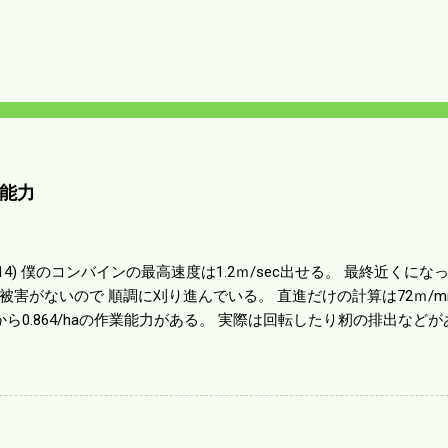
能力
01014) 僕のコンバインの最高速度は1.2ｍ/sec出せる。 最終近く
被害がないので 順調に刈り進んでいる。 直進だけの計算は72ｍ/min、
から0.864/haの作業能力がある。 実際は回転したり籾の排出など
らいまで能率は下がる。 4条刈りで38psは一番下の機種でもう100万
のがあったが 籾の運搬や乾燥機の容量、籾摺りの能力などのバラン
る。 というより買った時はまだ耕作面積が少なく手が出せ 無かっ
70㎰というのがある。キャビン付きだから一度は乗ってみたいと思う。
する人がいる。 秋作業は儲かるというのが定説だが 本当のところ