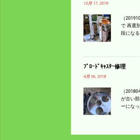
10月 17, 2019
りは残り
（2019
で 再選
段になる
た。 今
る。 籾
う。 実
っていた
ﾌﾞﾛｰﾄﾞｷｬｽﾀｰ修理
いるとい
4月 06, 2018
になるの
（201
が古い部
ーになっ
テンレス
く高い部
は修理に
い。 4