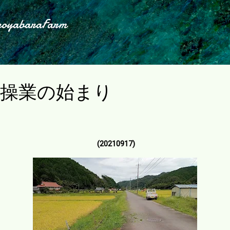
スキップしてメイン コンテンツに移動
koyabaraFarm
車操業の始まり
(20210917)