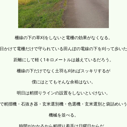
柵線の下の草刈をしないと電柵の効果がなくなる。
日かけて電柵だけで守られている田んぼの電線の下を刈って歩い
距離にして軽く1キロメートルは越えているだろう。
柵線の下だけでなく土羽も刈ればスッキリするが
僕にはとてもそんな余裕はない。
明日は籾摺りラインの設置をしないといけない。
で籾摺機・石抜き器・玄米選別機・色選機・玄米選別と袋詰めい
機械を並べる。
時間がかかるから籾摺り着手は日曜日からだ。