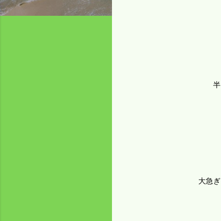
半
大急ぎ