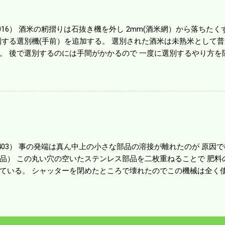
１haを切った。 明日一気に済ませる。
1016） 酒米の籾摺りは石抜き機を外し 2mm(酒米網）から落ちたくず米
別する選別機(手前）を追加する。 選別された酒米は未熟米として
。 後で選別するのには手間がかかるので 一度に選別するやり方を
年は酒米30㎏を40袋したところで未熟が3袋出る。 1.85ｍｍ以下
摺りをしていてくず米の袋の交換はラインを止めるほど忙しい。 広
感としては90が正しいと思うが こんな年はくず米が多い。 食協と
。 今年は7月の日照不足と8月の酷暑、あげくウンカの被害と ト
う。 僕はウンカの被害は免れたがイノシシの被害が目立つ。 僕の
か興味深い。
80403） 事の発端は真ん中上の小さな部品の溶接が離れたのが 原
品） この丸い穴の空いたステンレス部品を二枚重ねることで 肥料
ている。 シャッターを閉めたところで壊れたのでこの機械は全く使
の厚みはあるのだが 板の方は薄いので腐ってめくれたようだ。 左
品だ。 不満はあるが本体を買うことを思えば安いもので精神衛生上
かかろうと思う。 ハウスビニールを張った疲れがピークなのだろう
か月遊んで暮らしたつけが来たようだ。 これからは農閑期でも体を