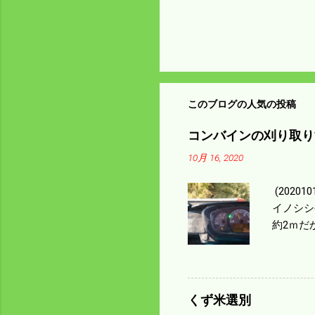
このブログの人気の投稿
コンバインの刈り取り
10月 16, 2020
(202
イノシシ
約2ｍだ
１/４ぐ
ｃｍ速い
足してい
も60･
くず米選別
㎰で作業