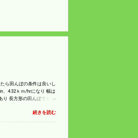
になったら田んぼの条件は良いし
4.32ｋｍ/hrになり 幅は
があり 長方形の田んぼでも
足せば 9PSアップの毎秒20
続きを読む
スの問題で 今の機種で満
たのが本音だ。 4条刈りで
 町内では5条刈りの100
は知る由もない。 僕の稲刈