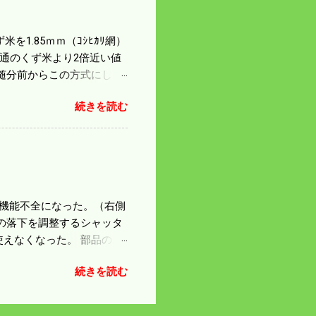
を1.85ｍｍ（ｺｼﾋｶﾘ網）
普通のくず米より2倍近い値
随分前からこの方式にし
のくず米を合わせると5袋にな
続きを読む
島県の作況指数は98だとい
いう米を扱う会社の社員が言
リプルパンチで米が不足して
最終作況指数はどんなこと
因で機能不全になった。（右側
の落下を調整するシャッタ
えなくなった。 部品のス
の黒い部品は鋳物で恐ろし
続きを読む
 納得したことにして今日
 寝ても覚めても体が重
鍛える必要がありそうだ。