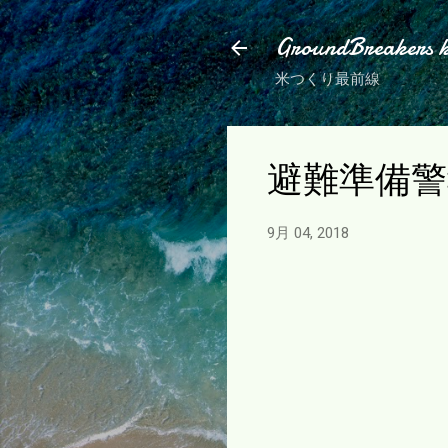
GroundBreakers 
米つくり最前線
避難準備警
9月 04, 2018