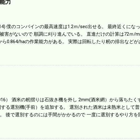
能力
01014) 僕のコンバインの最高速度は1.2ｍ/sec出せる。 最終近く
被害がないので 順調に刈り進んでいる。 直進だけの計算は72ｍ/min、
から0.864/haの作業能力がある。 実際は回転したり籾の排出など
らいまで能率は下がる。 4条刈りで38psは一番下の機種でもう100万
のがあったが 籾の運搬や乾燥機の容量、籾摺りの能力などのバラン
る。 というより買った時はまだ耕作面積が少なく手が出せ 無かっ
70㎰というのがある。キャビン付きだから一度は乗ってみたいと思う。
する人がいる。 秋作業は儲かるというのが定説だが 本当のところ
１haを切った。 明日一気に済ませる。
1016） 酒米の籾摺りは石抜き機を外し 2mm(酒米網）から落ちたくず米
別する選別機(手前）を追加する。 選別された酒米は未熟米として
。 後で選別するのには手間がかかるので 一度に選別するやり方を
年は酒米30㎏を40袋したところで未熟が3袋出る。 1.85ｍｍ以下
摺りをしていてくず米の袋の交換はラインを止めるほど忙しい。 広
感としては90が正しいと思うが こんな年はくず米が多い。 食協と