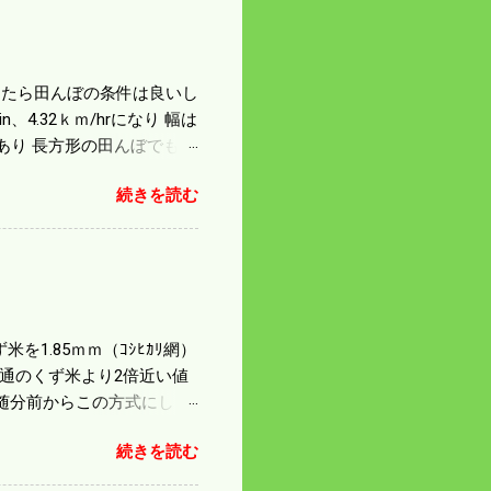
になったら田んぼの条件は良いし
4.32ｋｍ/hrになり 幅は
があり 長方形の田んぼでも
足せば 9PSアップの毎秒20
続きを読む
スの問題で 今の機種で満
たのが本音だ。 4条刈りで
 町内では5条刈りの100
は知る由もない。 僕の稲刈
を1.85ｍｍ（ｺｼﾋｶﾘ網）
普通のくず米より2倍近い値
随分前からこの方式にし
のくず米を合わせると5袋にな
続きを読む
島県の作況指数は98だとい
いう米を扱う会社の社員が言