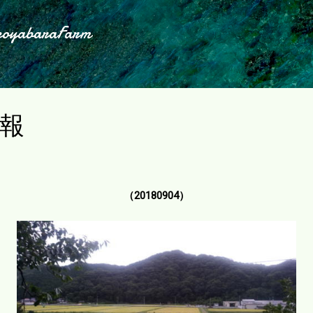
スキップしてメイン コンテンツに移動
koyabaraFarm
報
（20180904）