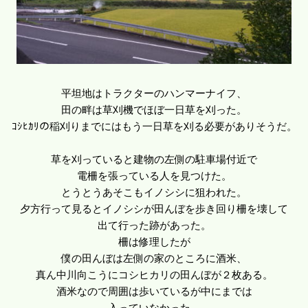
平坦地はトラクターのハンマーナイフ、
田の畔は草刈機でほぼ一日草を刈った。
ｺｼﾋｶﾘの稲刈りまでにはもう一日草を刈る必要がありそうだ。
草を刈っていると建物の左側の駐車場付近で
電柵を張っている人を見つけた。
とうとうあそこもイノシシに狙われた。
夕方行って見るとイノシシが田んぼを歩き回り柵を壊して
出て行った跡があった。
柵は修理したが
僕の田んぼは左側の家のところに酒米、
真ん中川向こうにコシヒカリの田んぼが２枚ある。
酒米なので周囲は歩いているが中にまでは
入っていなかった。