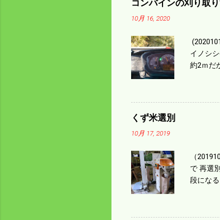
コンバインの刈り取り
10月 16, 2020
(202
イノシシ
約2ｍだ
１/４ぐ
ｃｍ速い
足してい
も60･
くず米選別
㎰で作業
10月 17, 2019
りは残り
（2019
で 再選
段になる
た。 今
る。 籾
う。 実