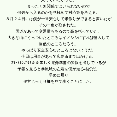
まったく無関係ではいられないので
何処から入るのかを見極めて対応策を考える。
８月２４日には僕が一番安心して米作りができると書いたが
その一角が崩された。
国道があって交通量もあるので高を括っていた。
大きな山にくっついたところはイノシシにすれば侵入して
当然のところだろう。
やっぱり安全安心なところはないようだ。
今日は用事があって広島市まで出かける。
ｽﾏｰﾄﾎﾝがけたたましく避難準備の警報を出しているが
予報を見ると暴風域の左端を僕が走る格好だ。
早めに帰り
夕方じっくり柵を見て歩くことにした。