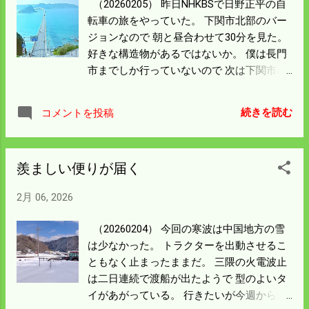
（20260205） 昨日NHKBSで日野正平の自
転車の旅をやっていた。 下関市北部のバー
ジョンなので 朝と昼合わせて30分を見た。
好きな構造物があるではないか。 僕は長門
市までしか行っていないので 次は下関市の
北部を旅してみたいと思う。 できればキャ
ンプもしてみたい。 小さな島なのにこんな
続きを読む
コメントを投稿
立派な橋があるのは理解できん。 まさか遡
ってバルチック艦隊を見張るのでもなかろ
う。 楽しみで仕方なくなった。 今シーズン
羨ましい便りが届く
のオフは早めに計画して行ってみることに
しよう。
2月 06, 2026
（20260204） 今回の寒波は中国地方の雪
は少なかった。 トラクターを出動させるこ
ともなく止まったままだ。 三隈の火電波止
は二日連続で渡船が出たようで 型のよいタ
イがあがっている。 行きたいが今週から来