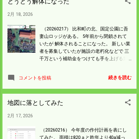
とうとう解体になった
100aを返還すれば 実質経営面積は卍交差点
周辺の200aになる。 これなら杖を突いてで
2月 18, 2026
もやれそうな気がするが 妄想はやめろと言
われそう。 それより今年の計画をしっかり
（20260217） 比和町の北、国定公園に吾
練ることにしよう。 昨日は何を慌てたか文
妻山ロッジがある。 5年前から閉鎖されて
章が変だった。 よく確かめてアップするこ
いたが 解体されることになった。 新しい業
とにしよう。
者を募集していたが施設の老朽化などで 三
千万という補助金をつけても手を上げる業
者はいなかったようだ。 僕らが20代前半に
建てられたロッジで 昔はよく使っていた。
続きを読む
コメントを投稿
クラス会にも使ったし忘年会やいろんな飲
み会をここでよくやった。 昔流行った婚活
パーティーもここがメインになっていた。
地図に落としてみた
僕が最後に登ったのは子供達がセットして
くれた 還暦のお祝いだった。 10年前だけど
2月 17, 2026
作ってくれた赤い木屋原ファームの円環服
は お気に入りで今でも使っている。 カープ
（20260216） 今年度の作付計画を表にし
優勝には赤い円環服着てコンバインに乗り
てみた。 面積は820ａと昨年より40a減っ