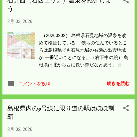
石見西（石西エリア）温泉を紹介しよ
それにしてもレストランは 広い空間が打ち
う
っぱなしではあんまりいい感じはしなかっ
た。 料理は手ごろな値段で身近なメニュー
2月 03, 2026
があったのは 良かったと思う。 どこに行っ
ても気になる米の値段。 標高も高く食味も
（20260202） 島根県石見地域の温泉を改
いいはずだから コシでこの価格は売れたん
めて検証している。 僕らの住んでいるとこ
だと思う。 残りは少なかった。 全行程道の
ろは島根県でも石見地域の右隣の出雲地域
駅全部に入ってみたが野菜は高かった。 ス
が 一番近いことになる。（右下中の絵） 島
ーパーのない田舎だからだろうか。 それで
根県は北から西に長い県だなと思う。 余談
も売れるんなら構わんが内実はどうなのか
だが今年の春で北から西までほぼ高速道路
聞いてみたい。 吉賀（よしか）町は柿木村
で 走れることになるという。 どこに行こう
と六日市町が合併して誕生した。 有名人の
続きを読む
コメントを投稿
か観光には便利だがストロー効果で 吸いだ
森英恵の出身地らしい。 また一つ島根県が
される逆効果の方が大きくて 過疎に拍車が
詳しくなった。
かかるんではなかろうか。 明らかに昨日の
島根県内の9号線に限り道の駅はほぼ制
ルートは道の駅と温泉が合体していた。 昨
覇
日の出発は右上の浜田市。 9号線に沿って
走り津和野から南下して六日市で温泉に入
2月 02, 2026
った。 このｍａpではJR山陰線と山口線に