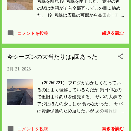
号線を離れ191号線を南下した。 途中の道
表示してみると見えるようになった。 復旧
の駅は休憩がてら全部寄ってこの目に納め
していれば23日を書かんと一日休んだこと
た。 191号線は広島の可部から益田市→萩
になる。 このページは24日㏘20時に23日分
→長門市→下関と繋がっている。 益田市か
を遡って書いている。 居酒屋はファミレス
ら長門市方面は僕の記憶によると生涯三度
に限る 23日は山口からひたすら中国道を走
続きを読む
コメントを投稿
目の走行になる。 萩の手前にある道の駅阿
り比和に帰った。 21日からの走行距離は
武はオートキャンプ場や海の駅も整備され
700kmになった。 ネタがないので23日の居
ていた。 九州に向かう旅ではここの道の駅
酒屋リポートを書く。 泊ったのは山口の中
今シーズンの大当たりは4回あった
の温泉を使ったことがある。 オートキャン
心当たりの美祢市。 ホテルに一番近い居酒
プ場や海の駅方面は空いているように見え
屋に入ったが満員で路上に投げ出された。
2月 21, 2026
るが 道の駅は大変な賑わいでご飯を食べよ
一旦ホテル近くまで帰り第二候補のファミ
うにも行列ばかりだった。 仕方ないのでず
レスに歩いた。 ジョイフルという店で西日
（20260221） ブログがおかしくなってい
いぶん先のコンビニで弁当をいただいたほ
本にはよくある店だ。 昨年までに居酒屋と
るのはよく理解しているんだが 釣日和なの
どだ。 キャンプする人はパラパラいたが泊
いえば二人で一万円以内が相場だったが 今
で復旧より釣りを優先する。 サバの大群で
っている船は一艇もいなかった。 夏にはこ
年はどこに行っても一万円は超えてしま
アジはほんの少ししか 食わなかった。 サバ
の方向に陽が沈むんだろう 夕日が入るよう
う。 農業オフシーズンだけしか行かない身
は資源保護のため返したいが あの暴れ様で
写真スポットが作ってあった。 鐘を鳴らし
としても 物価高をもろに感じる。 ホテルと
はなかなか海に帰すのは難しい。 簡単に外
たらいい音がした。 海の駅は左の防波堤の
ジョイフルを歩く間 美祢市の観察をしてみ
せるヤツは帰したがそれ以外はクーラーに
裏側にある。 今日の最大の目的は油谷半島
続きを読む
コメントを投稿
る。 近くにどえらい煙突が立っている石灰