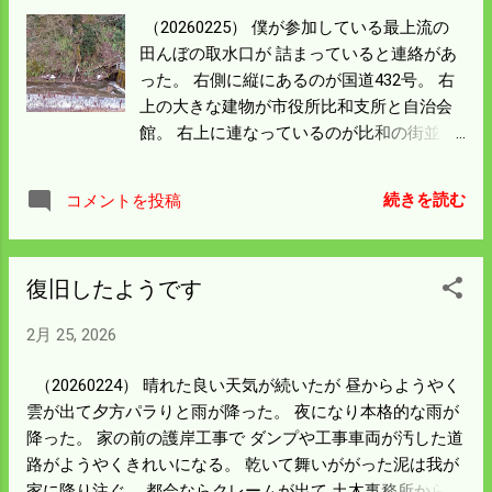
くしかない。 ラジオ体操を本気でやること
（20260225） 僕が参加している最上流の
にした。
田んぼの取水口が 詰まっていると連絡があ
った。 右側に縦にあるのが国道432号。 右
上の大きな建物が市役所比和支所と自治会
館。 右上に連なっているのが比和の街並
み。 取水堰があるのは支所や会館建物の下
の黒い影になっているところ。 写真中心は
続きを読む
コメントを投稿
岩盤の高い山で 右上から流れてきた比和川
が この山にぶち当たり左に大きく蛇行して
いる。 何千年もすればこの山は削れてしま
復旧したようです
うんだろう。 僕の田んぼは下にある赤いや
つ。 上の写真は自治会館の二階からガラス
2月 25, 2026
越しに撮った。 昨日の雨でたっぷりと水は
来ているが水位が下がれば 詰まった土砂や
（20260224） 晴れた良い天気が続いたが 昼からようやく
転石を取り除かないと水が来ない。 倒木も
雲が出て夕方パラりと雨が降った。 夜になり本格的な雨が
あるのでチェンソーも必要だろう。 ここは
降った。 家の前の護岸工事で ダンプや工事車両が汚した道
重機が入れない。 右側の水門を下ろし、入
路がようやくきれいになる。 乾いて舞いががった泥は我が
る水の勢いで本線に土砂を流して取り除
家に降り注ぐ。 都会ならクレームが出て 土木事務所から工