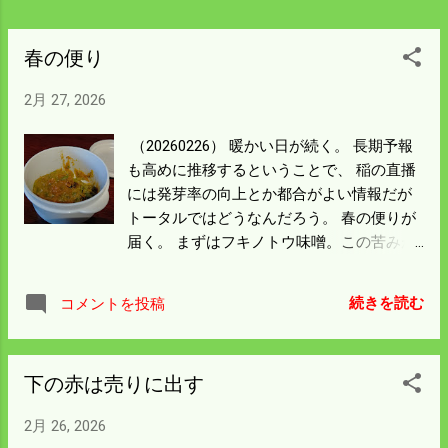
春の便り
2月 27, 2026
（20260226） 暖かい日が続く。 長期予報
も高めに推移するということで、 稲の直播
には発芽率の向上とか都合がよい情報だが
トータルではどうなんだろう。 春の便りが
届く。 まずはフキノトウ味噌。この苦みが
よい。 シイタケも大きくなってバター炒め
にもあり着いた。 次はフキノトウてんぷら
続きを読む
コメントを投稿
もお願いしたい。 夜、長時間寝ているんだ
が昼間眠くてたまらん。 春眠暁何々とか言
うけど 僕の場合睡眠時何とか症の可能性が
下の赤は売りに出す
高い。 肥満を解消しないといけないらし
い。 糖質を減らしたいがご飯が美味しすぎ
2月 26, 2026
る。 日本酒から焼酎も悲しい。 だったら動