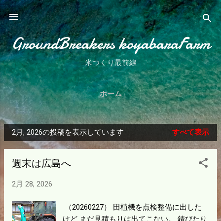
スキップしてメイン コンテンツに移動
GroundBreakers koyabaraFarm
米つくり最前線
ホーム
2月, 2026の投稿を表示しています
すべて表示
投
稿
週末は広島へ
2月 28, 2026
（20260227） 田植機を点検整備に出した
けど まだ見積もりは出てこない。 錆びたり