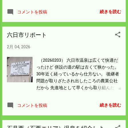
週にかけていろいろ雑用があって 行けそう
にない。 週末に行けそうだが イカの情報も
続きを読む
コメントを投稿
チラホラあって波止は大賑わいになると思
う。 混雑は避けたいので週末はジッとして
おくことにしよう。 運よく寒波も来るから
六日市リポート
丁度よかった。 寒波の後は春めいてくると
思うが海は冷たくなる。 確定申告の準備を
2月 04, 2026
始めよう。
（20260203） 六日市温泉は広くて快適だ
ったけど 併設の道の駅は古くて狭かった。
30年近く経っているから仕方ない。 後継者
問題が取りざたされ出したころの農業公社
だから 先進地として早くから取り組んだん
だろう。 温泉の建物は大きかったが 外見も
内側も全部コンクリート打ちっぱなしだっ
続きを読む
コメントを投稿
た。 真冬では殺風景で冷たく感じるが 民家
でもこういった建築手法があるのを TVでや
っていたこともあるからアリなんだろう。