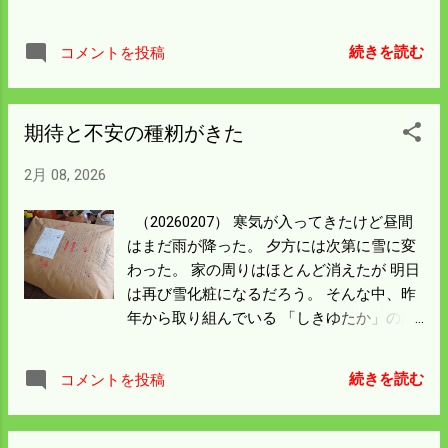
使えるようにはなったがバッテリーは 交換
出られたにしても駐車するところがなければ 用事はできな
する必要がありそう。 それにしてもロータ
い。 明日はまず第一に家の周りの雪を片付けて 駐車場の確
リー除雪は上手になったのもあるが 素晴ら
続きを読む
コメントを投稿
保ができる昼頃から活動を始めよう。
しい出来栄えだ。 子供のところから雪の便
りが届く。 広島の安芸区の海沿いでもこん
な感じ。 神奈川の平野部でも雪が積もり 子
期待と不安の種籾がきた
供定番のミニではあるが雪だるまが作れた
らしい。 町内は道路も各施設の駐車場もほ
2月 08, 2026
とんど除雪ができて 混乱もなく普段通りの
生活できている。 僕らの積雪50㎝は普通の
（20260207） 寒気が入ってきたけど昼間
ことだ。
はまだ雨が降った。 夕方には次第に雪に変
わった。 家の周りはほとんど消えたが 明日
は再び雪化粧になるだろう。 そんな中、昨
年から取り組んでいる 「しきゆたか」の種
籾が届いた。 正式名称は「ハイブリットと
うごう４５号」という。 日本の米不足を解
続きを読む
コメントを投稿
消する夢の品種だ。 （株）水稲研究所とあ
るが豊田商事関連の会社でもある。 60㎏注
文して258千円（税別）の請求書が来た。