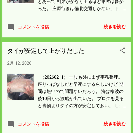
とあって 相席がかなり出るほど乗客は多か
前で思いとどまった。 店内をサラーっと歩
った。 庄原行きは備北交通しかない。ドル
いたが ホームセンターのような商品が並ん
箱路線なんだろうと思う。 乗る時にたまげ
でいて欲しいものはなかった。 こんなとこ
た。運転手さんは若い小柄な姉ちゃんだっ
ろで商売になるんだろうか不思議でたまら
続きを読む
コメントを投稿
た。 けっこう運転するんかいなと心配にな
ん。 ここは昔、東急ハンズではなかった
ったが 意外と荒っぽい運転だった。 高速の
か。 買う気もないのに冷やかしよく入って
出入りで僕らはゲート前で一瞬アクセルを
いたのを思い出した。 コメ市場の動きは生
タイが安定して上がりだした
緩めるが あの姉ちゃんは突っ込んでいく。
産農家ではわからんが 値段が下がり始めた
走行車線の前にいるトラックは全部追い抜
んだろうか。 高値でコメを抱え込んだ業者
2月 12, 2026
いた。 モタモタする乗用車も追い抜いた。
はどうするんだろう。 石破内閣を引き継い
庄原に着くまで追い抜かれたトラックは一
だ高市内閣の農林水産大臣の生産調整につ
（20260211） 一歩も外に出ず事務整理。
台も記憶にない。 バスセンターで乗る時、
いての 考えは選挙前の話だが正しいことに
座りっぱなしだと早死にするらしいけど 期
女性のカバン置きには嫌な思いをした。 女
なるんだと思う。 今年のコメの高値は望ま
間は短いので問題ないだろう。 海は寒波の
性の隣に座ろうとは思わんが バスの一番奥
ないが 相応の値段で落ち着くことを祈ろ
後10日から渡船が出ていた。 ブログを見る
まで歩いてようやくおっさんの横に座るこ
う。
と青物よりタイの方が安定して多い。 しか
とができた。 指定席を二席予約しておいて
も50㎝以上と型もいい。 この型ならハリス
乗車直前キャンセルで相席を 避ける方法が
が細くても浮かせれば獲り込める。 羨まし
あるらしい。 次にバスに乗る時はバス停に
続きを読む
コメントを投稿
いが事務整理をやっておかないと後に響
10分前から並ぶことにしよう。 いや午後4