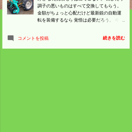
調子の悪いものはすべて交換してもらう。
金額がちょっと心配だけど最新鋭の自動運
転を装備するなら 覚悟は必要だろう。 今シ
ーズンから使う直播の機械は新品で100万位
するんだけど 新品は生産されていないので
続きを読む
コメントを投稿
ヤフオクで１万円で落札し、三重県まで取
りに行ってきた。 古い型らしいので補足部
品がいるみたい。 元が旅費を入れて５万位
だから そこは仕方ないだろう。 雪は降りそ
うにないので春作業の手始めにトラクター
から 除雪機を外しておきたい。 このロータ
リーの脱着は２年目に入った。 難儀をして
取り付けたんだが 外すのも一苦労ありそ
う。 三隈火電の波止で逃げた魚の感触はま
だ残っていて 釣にも行きたいが 今週末は孫
たちのいろんなお祝が絡んだので 広島に出
かけることにした。 もう一週間遊んで確定
申告を済ませてから本気を出そう。