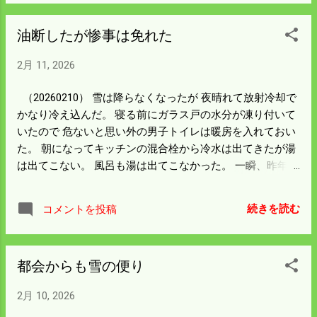
く。 この前使ったジャンプスターターだけ
時の庄原行きは混雑するので避けるのが一
ど充電容量が25％になっていた。 どうやっ
番だろう。 庄原駅が終点だったので交差点
油断したが惨事は免れた
て充電するかACコードのジャックを探した
を曲がって 車庫に帰るバスを歩道から見送
けど どこにもない。 下の左側にIN-DCと
った。 回送になっても元気よくエンジンを
2月 11, 2026
USB-Cがあった。 あるのはスマホ用のUSB
ふかした。 運転手不足が言われているが備
しかないので突っ込んだ。 なかなか充電が
北交通は当分大丈夫だなと 感心した。
（20260210） 雪は降らなくなったが 夜晴れて放射冷却で
あがらんかったけど 半日以上してたら
かなり冷え込んだ。 寝る前にガラス戸の水分が凍り付いて
100％が点滅した。 満充電はイカンと思う
いたので 危ないと思い外の男子トイレは暖房を入れておい
ので止めたが そういう仕組みなんだと理解
た。 朝になってキッチンの混合栓から冷水は出てきたが湯
できた。 コンバインもフォークリフトもバ
は出てこない。 風呂も湯は出てこなかった。 一瞬、昨年の
ッテリーは弱りまくっている。 全部新品は
2月25日 の大惨事がフラッシュバックする。 配管が破裂し
財布に堪える。 今年いっぱいはこれで乗り
ていないかと気をもんだが 夕方になり湯が出てきてどこも
切ろう。
続きを読む
コメントを投稿
異状ないようなので一安心した。 昨年2月の大東結は次の
26日 に復旧している。 風呂の混合栓と外トイレのウオシュ
レット、 ソーラーへの送水配管が壊れたと書いている。 今
都会からも雪の便り
回の寒波は今日の昼から雨になり急に緩んだ。 雪も一気に
圧縮されてトラクターの天井も20㎝くらいになった。 被害
2月 10, 2026
はなかったが−5℃以上の予報が出れば 家中を温めるよう心