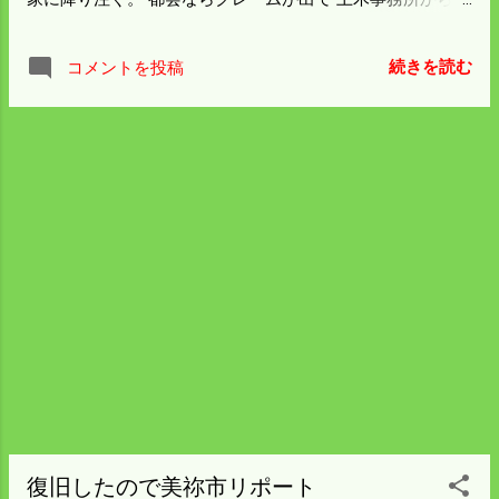
く。 関係者は5人。 ３月中に掃除をするよ
事中止命令が出るところだが 住民がおとなしいので平気で
う関係者に連絡を入れることにした。 暖か
工事を進めている。 顔見知りということもあるが これでは
いことと雨で田んぼと山の雪は ほとんど見
続きを読む
コメントを投稿
イカンと思う。 ブログが復旧して、ものすごく気持ちがよ
えなくなって 気ぜわしくなった。 今シーズ
い。 交通事故にあったか救急車で出たとの噂もあったが 元
ンの具体的なアクションプログラムを 作る
気でおりますのでご安心を。
ことにしよう。
復旧したので美祢市リポート