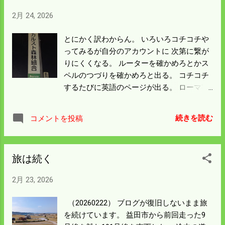
2月 24, 2026
とにかく訳わからん。 いろいろコチコチや
ってみるが自分のアカウントに 次第に繋が
りにくくなる。 ルーターを確かめろとかス
ペルのつづりを確かめろと出る。 コチコチ
するたびに英語のページが出る。 ローマ字
しか知らん身としてはヒジョーに辛い。 過
去のメールを見たら19日に期限切れの告知
続きを読む
コメントを投稿
があったのを発見した。 どこかのコマーシ
ャルメールだと思いスルーしていた。 木屋
原農園のアカウントは更新して料金は払っ
旅は続く
ていた。 ドメインというものに料金がいる
ことを初めて知った。 手続きのところで新
2月 23, 2026
しいドメインの「作成」と「移管」という
のがあったので 後者をポチッた。 始めはタ
（20260222） ブログが復旧しないまま旅
ブレットの接続が原因と思っていたが 原因
を続けています。 益田市から前回走った9
はただの料金未払だった。 自分のブログを