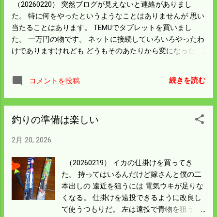
（20260220） 突然ブログが見えないと連絡がありまし
止は夕方のなってもまだ余裕はあった。 ア
た。 特に何をやったというようなことはありませんが 思い
ジやイカの情報があればもっと増えるんだ
当たることはあります。 TEMUでタブレットを買いまし
ろう。 長い波止で沖に向かって投げるのは
た。 一万円の物です。 ネットに接続していろいろやったわ
昼から夕方まで僕一人だった。 今シーズン
けでありますけれども どうもそのあたりから変になったよ
もっとやりたいが日程が詰まってきた。 来
うです。 このページもどうなるかわわかりません。 私の知
シーズンは万全の体制で釣りに取り組も
識ではどうしようもありません。 このまま終わってしまえ
う。 ブログを書いても見てもらえなければ
続きを読む
コメントを投稿
ば大変な喪失感です。 ブログは書き続けて復旧をしてみま
意味がない。 復旧に取り組むことにする。
す。
釣りの準備は楽しい
2月 20, 2026
（20260219） イカの仕掛けを買ってき
た。 持ってはいるんだけど嫁さんと僕の二
本出しの 遠近を狙うには 電気ウキが足りな
くなる。 仕掛けを遠投できるように改良し
て使うつもりだ。 左は遠投で青物を狙うと