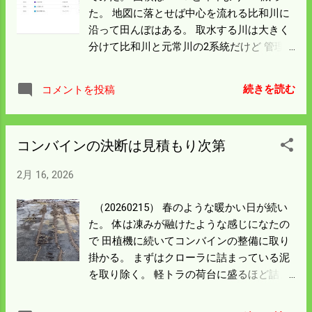
稲を刈ったのを思い出す。 ロッジは解体さ
た。 地図に落とせば中心を流れる比和川に
れ更地に戻される。 キャンプ場はあるが電
沿って田んぼはある。 取水する川は大きく
気がなくなれば トイレなんかはどうなるん
分けて比和川と元常川の2系統だけど 管理
だろう。 トイレだけは整備して 多くの人が
する水路の本数は谷川を含めて5系統にな
訪れてくれたらいいなと思う。
る。 来年以降は下の左側の田んぼは返還す
続きを読む
コメントを投稿
る。 返還後は経営面積が半分になるが 田ん
ぼの評価としては最低なところだ。 残った
田んぼは点在してはいるが土もよくて 経営
コンバインの決断は見積もり次第
規模としては30％から40％減ったと考えれ
ばよい。 春作業を効率よくしていけば余裕
2月 16, 2026
の経営ということになるが 歳を考えればそ
うはいくまい。 最終的には僕の田んぼだけ
（20260215） 春のような暖かい日が続い
（250ａ）を管理することになる。 5月連休
た。 体は凍みが融けたような感じになたの
には一族集まって春作業を済ませ 庭でBQで
で 田植機に続いてコンバインの整備に取り
きるのも夢ではなくなる。 元気でいればの
掛かる。 まずはクローラに詰まっている泥
話で 片付けをする事態が来るかもしれん。
を取り除く。 軽トラの荷台に盛るほど詰ま
備えを加速しよう。
っていることがあるが 今回は意外と軽傷だ
った。 カチカチに固まっている土を金棒で