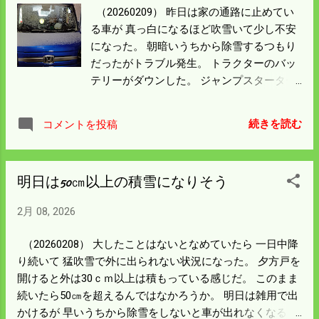
がけよう。
（20260209） 昨日は家の通路に止めてい
る車が 真っ白になるほど吹雪いて少し不安
になった。 朝暗いうちから除雪するつもり
だったがトラブル発生。 トラクターのバッ
テリーがダウンした。 ジャンプスターター
を準備してエンジンをかけようとするが 雪
に埋もれたトラクターはボンネットが凍り
続きを読む
コメントを投稿
付いて 開かない状態だった。 湯を沸かして
持っていくが車体の金属を触ると 軍手がく
っついて 氷点下5度以上になっていたのが
明日は50㎝以上の積雪になりそう
わかる。 トラクターはボンネットを開けて
も ヘッドライトを外さないとバッテリーの
2月 08, 2026
端子が繋げない。 とうとう明るくなって除
雪が済んだのは 朝ドラのばけばけが半分済
（20260208） 大したことはないとなめていたら 一日中降
んだ頃だった。 雪は50㎝くらいでびっくり
り続いて 猛吹雪で外に出られない状況になった。 夕方戸を
するほどのことでもなかった。 ただ真冬に
開けると外は30ｃｍ以上は積もっている感じだ。 このまま
バッテリートラブルになって雪をかき分け
続いたら50㎝を超えるんではなかろうか。 明日は雑用で出
たのは 初めての経験だった。 トラクターは
かけるが 早いうちから除雪をしないと車が出れなくなる。