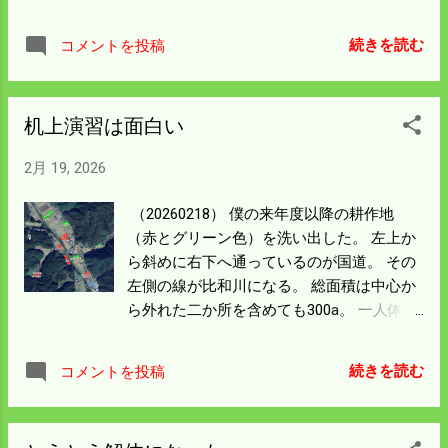
きに使うやつ。 ケミホタルをつけてタイ狙
いもいいか。 夜釣りではアナゴも釣れるら
続きを読む
コメントを投稿
しい。 イカ狙いは多いだろうから 人のやら
ない釣をした方が賢いのかもしれん。 餌は
塩サンマを使うといいらしいが 今時売って
机上演習は面白い
いるんだろうか。 サバフィーレはいつでも
売っているから 僕はサバでやってみようと
2月 19, 2026
思う。 何を釣りに行くか決まればそれに対
応した準備をしよう。
（20260218） 僕の来年度以降の耕作地
（赤とグリーン色）を洗い出した。 左上か
ら斜めに右下へ通っているのが国道。 その
左側の線が比和川になる。 総面積は中心か
ら外れた二か所を含めても300a。 一人体制
で頑張るとして、 春の田植は一週間、秋の
収穫は一か月もあれば出荷まで済んでしま
続きを読む
コメントを投稿
う。 来年のことを今考える必要は全くない
が 机上演習して余る時間はどう過ごすか考
えるのは楽しい。 体調悪くなって借地の