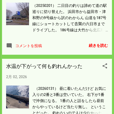
沿って走り 津和野から南下したことにな
（20250201） 二日目の釣りは諦めて道の駅
る。 六日市から中国道を走り150kmで自宅
巡りに切り替えた。 浜田市から益田市・津
に帰った。 19番と22番は道の駅と温泉が完
和野の9号線から訳のわからん 山道を187号
全合体している。 山口県の北部日本海側に
線にショートカットして𠮷賀の六日市まで
も合体施設はあったと思う。 旅全体ではあ
ドライブした。 186号線は大竹から北広島
んまり観光はしないが どこにどうやって行
まで走破したことがある。 187号線を走っ
くか、どこを走ったかを 検証するのが好き
たのは今回の一部ではあるが人生初だっ
な僕ちゃんです。 雪が一日舞ったが積雪は
続きを読む
コメントを投稿
た。 津和野は久しぶりだったが観光すると
大したことはない。 寒いので家にこもり次
ころは車で通り過ぎて 上流側にある道の駅
の釣りや観光を計画してみよう。
にだけは寄ってみた。 前は広い駐車場にト
水温が下がって何も釣れんかった
イレがあったような感じだったが 温泉やグ
ランドゴルフ場も整備されていた。 ここで
2月 02, 2026
くつろいでもよかったが帰りが長くなるの
で 見学だけでスルーした。 津和野近辺の2
（20260131） 昼に着いたんだけど お気に
駅、187号線𠮷賀町のかきのきと六日市まで
入りの2番と3番は空いていた。 右下が1番
の 4駅は全部寄ってみた。 道筋の道の駅は
で沖側になる。 1番の人と話をしたら昼前
全部立ち寄り制覇できたと思う。 トイレは
からやっているけど当たり無し。 というこ
どこも最新で合格だった。 六日市ICから岩
とだった。 釣れないので人は少なかったん