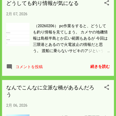
どうしても釣り情報が気になる
コシヒカリの10倍するが 多収なうえに発芽
率がよいので直播にうってつけの品種。 晩
2月 07, 2026
稲とくるから刈遅れの対策にも有効ではな
いかとの判断だ。 今年からコシヒカリと酒
（20260206） pc作業をすると、どうして
米、しきゆたか三品種の 栽培計画を立て
も釣り情報を見てしまう。 カメヤの地磯情
る。 今年の10月末はどんなことになってい
報は島根半島とか広い範囲もあるが 今回は
るんだろう。 期待と不安が入り混じる。 期
三隈港とあるので火電波止の情報だと思
待の方に一票投じて秋のお楽しみとする。
う。 渡船に乗らないサビキのアジというこ
とになると 広島ナンバーがごっそりと出か
けるのではなかろうか。 僕が乗せてもらう
続きを読む
コメントを投稿
三隈港の渡船屋さんは ブログに載るような
釣果はなくて 今回の欠航だけを載せてい
る。 今回の寒波は広島の北部も本格的に積
なんでこんなに立派な橋があるんだろ
もりそう。 一気に事務仕事を片付けよう。
う
2月 06, 2026