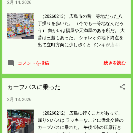
も必要だ。 もう小さなコンバインでは作業
2月 14, 2026
が 作業精度3㎝以内になって自動操舵が可
する気にならん。 見積もりの金額次第で一
能になったらしい。 それなりの金額はする
年だまして使うか 適当な中古を探すか大き
（20260213） 広島市の昔一等地だった八
が自動操舵してくれれば 田植の作業効率は
な決断をすることになるだろう。
丁掘りを歩いた。 （今でも一等地なんだろ
格段に増す。 直播も導入すれば苗つくりも
う） 向かいは福屋や天満屋のある所だ。 大
軽減され春の田植作業は 画期的なことにな
昔は三越もあった。 シャレオの地下終点を
るはずだ。 錆のひどい部品は新品をつけ
出て立町方向に少し歩くと ドンキが店を出
る。 恐ろしい値段になるが田植機は一生使
していた。 昔は何階かは覚えていないがよ
えるものとして残す。 コンバインもオーバ
く行った映画館があった。 今でもドンキの
ーホールに出すが まだ掃除ができていな
続きを読む
コメントを投稿
入り口横にチケット売り場のようなのがあ
い。 ２月中にしっかり掃除をして見積もり
ったので 映画はやっているんだと思う。 ド
をしてもらおう。
ンキの入り口は５百円とかいうような雑貨
カープバスに乗った
の客寄せがあったので 覗いてみた。 入って
みると5㎏の備蓄米のコーナーがあった。
2月 13, 2026
この金額はイオンの米産カルローズ米より
安い。 奥に行くと島根県産「きぬむすめ」
（20260212） 広島に行くことがあって、
とか 青森県産「あけぼの」表示のコメがあ
帰りのバスは ラッキーなことに備北交通の
った。 今まで聞いたことのない銘柄で どん
カープバスに乗れた。 午後4時の庄原行き
な味なのか買って帰ろうかとも思ったが寸