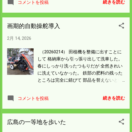
続きを読む
コメントを投稿
つついてほぐすのは 重労働だ。 コンバイン
の整備はクローラの土が落ちてしまえば ほ
とんど済んだようなもので 後は点検に出せ
画期的自動操舵導入
ば温水で洗ってくれる。 土が詰まったまま
出すと割増料金が2～３万高くなるから 今
2月 14, 2026
日の仕事は大いに貢献したことになった。
エンジンはしばらく回したらブルンと かか
（20260214） 田植機を整備に出すことに
った。 これなら今シーズンはバッテリーの
して 格納庫から引っ張り出して洗車した。
心配はない。 Ahメータを見ると712時間だ
春にしっかり洗ったつもりだが 全然きれい
った。 前機種のコンバインは600時間を超
に洗えていなかった。 鉄部の肥料の残った
えたところで 10万円の鉄くずになった。 今
ところは完全に錆びて 部品を替えないとい
の機種は何年か前にか400時間過ぎたところ
けない状態になっていた。 今回はオーバー
で 100万近い整備をした。 今回はクローラ
ホールと最新鋭の自動操舵を装備する。
に寿命が来ていると 同じような金額にな
続きを読む
コメントを投稿
Map上の田んぼに 運転範囲を指定すれば直
る。 見積もりがどうなるかは予想できな
進して枕地旋回してくれる。 今までのGPS
い。 適当な中古は市場には全く出ない。 高
仕様では植えた面積が表示される機能しか
額な商品なので誰も抱え込んで出す者はい
広島の一等地を歩いた
なく 数ｍ以上の誤差があったが補正する基
ない。 規模縮小してもコンバインはどうで
地局ができた。 どんな仕組みかはわからん