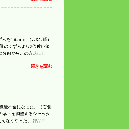
たのが本音だ。 4条刈りで
 町内では5条刈りの100
は知る由もない。 僕の稲刈
を1.85ｍｍ（ｺｼﾋｶﾘ網）
普通のくず米より2倍近い値
随分前からこの方式にし
のくず米を合わせると5袋にな
続きを読む
島県の作況指数は98だとい
いう米を扱う会社の社員が言
リプルパンチで米が不足して
最終作況指数はどんなこと
因で機能不全になった。（右側
の落下を調整するシャッタ
えなくなった。 部品のス
の黒い部品は鋳物で恐ろし