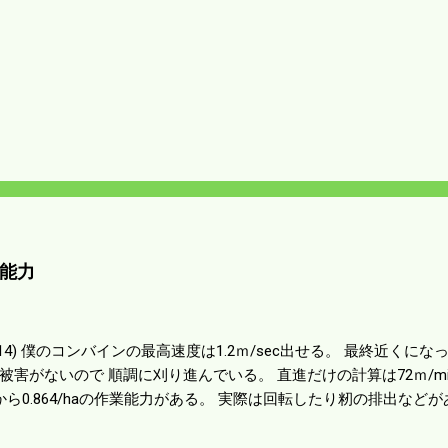
能力
01014) 僕のコンバインの最高速度は1.2ｍ/sec出せる。 最終近く
被害がないので 順調に刈り進んでいる。 直進だけの計算は72ｍ/min、
から0.864/haの作業能力がある。 実際は回転したり籾の排出など
らいまで能率は下がる。 4条刈りで38psは一番下の機種でもう100万
のがあったが 籾の運搬や乾燥機の容量、籾摺りの能力などのバラン