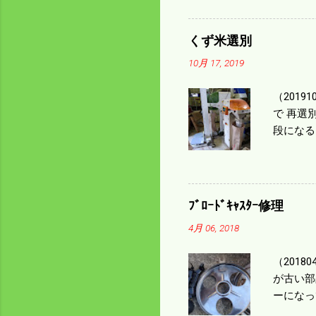
足してい
も60･
くず米選別
㎰で作業
10月 17, 2019
りは残り
（2019
で 再選
段になる
た。 今
る。 籾
う。 実
っていた
ﾌﾞﾛｰﾄﾞｷｬｽﾀｰ修理
いるとい
4月 06, 2018
になるの
（201
が古い部
ーになっ
テンレス