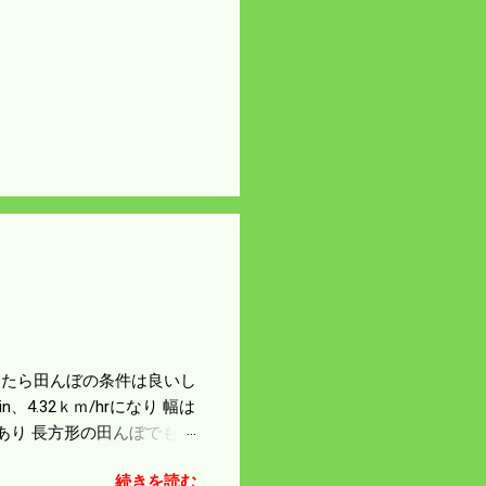
になったら田んぼの条件は良いし
4.32ｋｍ/hrになり 幅は
があり 長方形の田んぼでも
足せば 9PSアップの毎秒20
続きを読む
スの問題で 今の機種で満