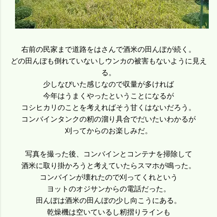
右前の民家まで道路をはさんで酒米の田んぼが続く。
どの田んぼも倒れていないしウンカの被害もないように見え
る。
少しなびいた感じなので収量が多ければ
今年はうまくやったということになるが
コシヒカリのことを考えればそう甘くはないだろう。
コンバインタンクの籾の溜り具合でだいたいわかるが
刈ってからのお楽しみだ。
写真を撮った後、コンバインとコンテナを掃除して
酒米に取り掛かろうと考えていたらスマホが鳴った。
コンバインが壊れたので刈ってくれという
ヨットのオジサンからの電話だった。
田んぼは酒米の田んぼの少し向こうにある。
乾燥機は空いているし籾摺りラインも