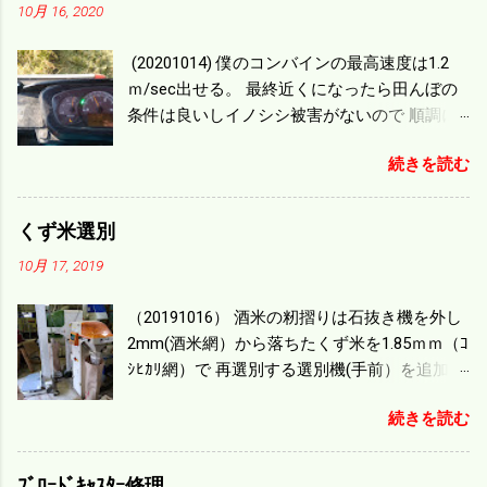
10月 16, 2020
(20201014) 僕のコンバインの最高速度は1.2
ｍ/sec出せる。 最終近くになったら田んぼの
条件は良いしイノシシ被害がないので 順調に
刈り進んでいる。 直進だけの計算は72
続きを読む
ｍ/min、4.32ｋｍ/hrになり 幅は約2ｍだから
0.864/haの作業能力がある。 実際は回転した
り籾の排出などがあり 長方形の田んぼでも１/
くず米選別
４ぐらいまで能率は下がる。 4条刈りで38psは
10月 17, 2019
一番下の機種でもう100万足せば 9PSアップの
毎秒20ｃｍ速いのがあったが 籾の運搬や乾燥
（20191016） 酒米の籾摺りは石抜き機を外し
機の容量、籾摺りの能力などのバランスの問
2mm(酒米網）から落ちたくず米を1.85ｍｍ（ｺ
題で 今の機種で満足している。 というより買
ｼﾋｶﾘ網）で 再選別する選別機(手前）を追加す
った時はまだ耕作面積が少なく手が出せ 無か
る。 選別された酒米は未熟米として普通のく
ったのが本音だ。 4条刈りでも60･70㎰という
続きを読む
ず米より2倍近い値段になる。 後で選別するの
のがある。キャビン付きだから一度は乗って
には手間がかかるので 一度に選別するやり方
みたいと思う。 町内では5条刈りの100㎰で作
を随分前からこの方式にした。 今年は酒米30
業する人がいる。 秋作業は儲かるというのが
ﾌﾞﾛｰﾄﾞｷｬｽﾀｰ修理