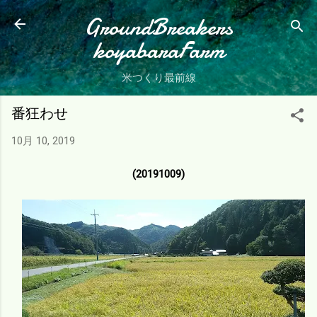
スキップしてメイン コンテンツに移動
GroundBreakers
koyabaraFarm
米つくり最前線
番狂わせ
10月 10, 2019
(20191009)