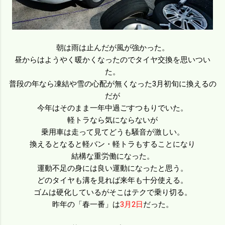
朝は雨は止んだが風が強かった。
昼からはようやく暖かくなったのでタイヤ交換を思いつい
た。
普段の年なら凍結や雪の心配が無くなった3月初旬に換えるの
だが
今年はそのまま一年中過ごすつもりでいた。
軽トラなら気にならないが
乗用車は走って見てどうも騒音が激しい。
換えるとなると軽バン・軽トラもすることになり
結構な重労働になった。
運動不足の身には良い運動になったと思う。
どのタイヤも溝を見れば来年も十分使える。
ゴムは硬化しているがそこはテクで乗り切る。
昨年の「春一番」は
3月2日
だ
った。