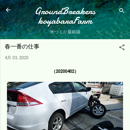
スキップしてメイン コンテンツに移動
GroundBreakers
koyabaraFarm
米つくり最前線
春一番の仕事
4月 03, 2020
（20200402）