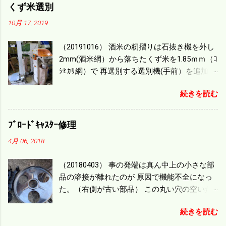
り籾の排出などがあり 長方形の田んぼでも１/
くず米選別
４ぐらいまで能率は下がる。 4条刈りで38psは
10月 17, 2019
一番下の機種でもう100万足せば 9PSアップの
毎秒20ｃｍ速いのがあったが 籾の運搬や乾燥
（20191016） 酒米の籾摺りは石抜き機を外し
機の容量、籾摺りの能力などのバランスの問
2mm(酒米網）から落ちたくず米を1.85ｍｍ（ｺ
題で 今の機種で満足している。 というより買
ｼﾋｶﾘ網）で 再選別する選別機(手前）を追加す
った時はまだ耕作面積が少なく手が出せ 無か
る。 選別された酒米は未熟米として普通のく
ったのが本音だ。 4条刈りでも60･70㎰という
続きを読む
ず米より2倍近い値段になる。 後で選別するの
のがある。キャビン付きだから一度は乗って
には手間がかかるので 一度に選別するやり方
みたいと思う。 町内では5条刈りの100㎰で作
を随分前からこの方式にした。 今年は酒米30
業する人がいる。 秋作業は儲かるというのが
ﾌﾞﾛｰﾄﾞｷｬｽﾀｰ修理
㎏を40袋したところで未熟が3袋出る。 1.85ｍ
定説だが 本当のところは知る由もない。 僕の
4月 06, 2018
ｍ以下のくず米を合わせると5袋になる。 籾摺
稲刈りは残り１haを切った。 明日一気に済ま
りをしていてくず米の袋の交換はラインを止
せる。
（20180403） 事の発端は真ん中上の小さな部
めるほど忙しい。 広島県の作況指数は98だと
品の溶接が離れたのが 原因で機能不全になっ
いう。 実感としては90が正しいと思うが こん
た。（右側が古い部品） この丸い穴の空いた
な年はくず米が多い。 食協という米を扱う会
ステンレス部品を二枚重ねることで 肥料の落
社の社員が言っていた。 今年は7月の日照不足
続きを読む
下を調整するシャッターになっている。 シャ
と8月の酷暑、あげくウンカの被害と トリプル
ッターを閉めたところで壊れたのでこの機械