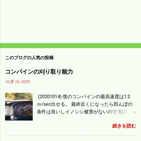
このブログの人気の投稿
コンバインの刈り取り能力
10月 16, 2020
(20201014) 僕のコンバインの最高速度は1.2
ｍ/sec出せる。 最終近くになったら田んぼの
条件は良いしイノシシ被害がないので 順調に
刈り進んでいる。 直進だけの計算は72
続きを読む
ｍ/min、4.32ｋｍ/hrになり 幅は約2ｍだから
0.864/haの作業能力がある。 実際は回転した