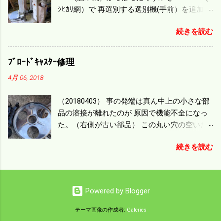
題で 今の機種で満足している。 というより買
ｼﾋｶﾘ網）で 再選別する選別機(手前）を追加す
った時はまだ耕作面積が少なく手が出せ 無か
る。 選別された酒米は未熟米として普通のく
ったのが本音だ。 4条刈りでも60･70㎰という
続きを読む
ず米より2倍近い値段になる。 後で選別するの
のがある。キャビン付きだから一度は乗って
には手間がかかるので 一度に選別するやり方
みたいと思う。 町内では5条刈りの100㎰で作
を随分前からこの方式にした。 今年は酒米30
業する人がいる。 秋作業は儲かるというのが
ﾌﾞﾛｰﾄﾞｷｬｽﾀｰ修理
㎏を40袋したところで未熟が3袋出る。 1.85ｍ
定説だが 本当のところは知る由もない。 僕の
4月 06, 2018
ｍ以下のくず米を合わせると5袋になる。 籾摺
稲刈りは残り１haを切った。 明日一気に済ま
りをしていてくず米の袋の交換はラインを止
せる。
（20180403） 事の発端は真ん中上の小さな部
めるほど忙しい。 広島県の作況指数は98だと
品の溶接が離れたのが 原因で機能不全になっ
いう。 実感としては90が正しいと思うが こん
た。（右側が古い部品） この丸い穴の空いた
な年はくず米が多い。 食協という米を扱う会
ステンレス部品を二枚重ねることで 肥料の落
社の社員が言っていた。 今年は7月の日照不足
続きを読む
下を調整するシャッターになっている。 シャ
と8月の酷暑、あげくウンカの被害と トリプル
ッターを閉めたところで壊れたのでこの機械
パンチで米が不足しているという。 僕はウン
は全く使えなくなった。 部品のステンレスの
カの被害は免れたがイノシシの被害が目立
厚みはあるのだが 板の方は薄いので腐ってめ
つ。 僕の最終作況指数はどんなことになるの
Powered by Blogger
くれたようだ。 左の黒い部品は鋳物で恐ろし
か興味深い。
く高い部品だ。 不満はあるが本体を買うこと
テーマ画像の作成者:
Galeries
を思えば安いもので精神衛生上 納得したこと