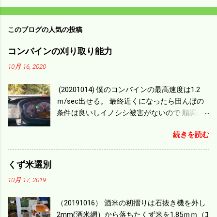
このブログの人気の投稿
コンバインの刈り取り能力
10月 16, 2020
(20201014) 僕のコンバインの最高速度は1.2
ｍ/sec出せる。 最終近くになったら田んぼの
条件は良いしイノシシ被害がないので 順調に
刈り進んでいる。 直進だけの計算は72
続きを読む
ｍ/min、4.32ｋｍ/hrになり 幅は約2ｍだから
0.864/haの作業能力がある。 実際は回転した
り籾の排出などがあり 長方形の田んぼでも１/
くず米選別
４ぐらいまで能率は下がる。 4条刈りで38psは
10月 17, 2019
一番下の機種でもう100万足せば 9PSアップの
毎秒20ｃｍ速いのがあったが 籾の運搬や乾燥
（20191016） 酒米の籾摺りは石抜き機を外し
機の容量、籾摺りの能力などのバランスの問
2mm(酒米網）から落ちたくず米を1.85ｍｍ（ｺ