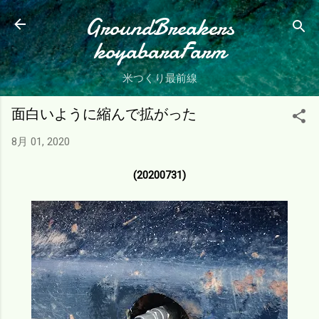
スキップしてメイン コンテンツに移動
GroundBreakers
koyabaraFarm
米つくり最前線
面白いように縮んで拡がった
8月 01, 2020
(20200731)