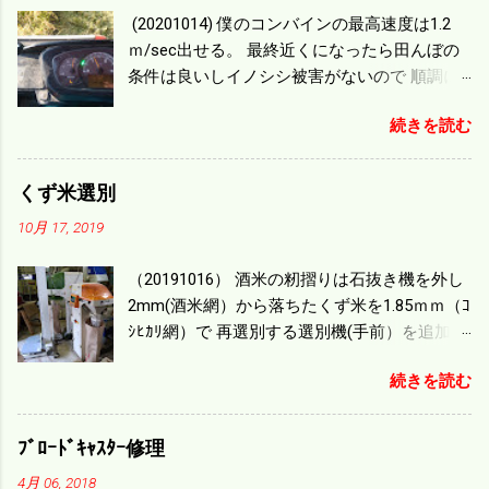
(20201014) 僕のコンバインの最高速度は1.2
ｍ/sec出せる。 最終近くになったら田んぼの
条件は良いしイノシシ被害がないので 順調に
刈り進んでいる。 直進だけの計算は72
続きを読む
ｍ/min、4.32ｋｍ/hrになり 幅は約2ｍだから
0.864/haの作業能力がある。 実際は回転した
り籾の排出などがあり 長方形の田んぼでも１/
くず米選別
４ぐらいまで能率は下がる。 4条刈りで38psは
10月 17, 2019
一番下の機種でもう100万足せば 9PSアップの
毎秒20ｃｍ速いのがあったが 籾の運搬や乾燥
（20191016） 酒米の籾摺りは石抜き機を外し
機の容量、籾摺りの能力などのバランスの問
2mm(酒米網）から落ちたくず米を1.85ｍｍ（ｺ
題で 今の機種で満足している。 というより買
ｼﾋｶﾘ網）で 再選別する選別機(手前）を追加す
った時はまだ耕作面積が少なく手が出せ 無か
る。 選別された酒米は未熟米として普通のく
ったのが本音だ。 4条刈りでも60･70㎰という
続きを読む
ず米より2倍近い値段になる。 後で選別するの
のがある。キャビン付きだから一度は乗って
には手間がかかるので 一度に選別するやり方
みたいと思う。 町内では5条刈りの100㎰で作
を随分前からこの方式にした。 今年は酒米30
業する人がいる。 秋作業は儲かるというのが
ﾌﾞﾛｰﾄﾞｷｬｽﾀｰ修理
㎏を40袋したところで未熟が3袋出る。 1.85ｍ
定説だが 本当のところは知る由もない。 僕の
4月 06, 2018
ｍ以下のくず米を合わせると5袋になる。 籾摺