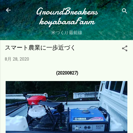
スキップしてメイン コンテンツに移動
GroundBreakers
koyabaraFarm
米つくり最前線
スマート農業に一歩近づく
8月 28, 2020
(20200827)