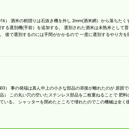
する人がいる。 秋作業は儲かるというのが定説だが 本当のところ
１haを切った。 明日一気に済ませる。
1016） 酒米の籾摺りは石抜き機を外し 2mm(酒米網）から落ちたくず米
別する選別機(手前）を追加する。 選別された酒米は未熟米として
。 後で選別するのには手間がかかるので 一度に選別するやり方を
年は酒米30㎏を40袋したところで未熟が3袋出る。 1.85ｍｍ以下
摺りをしていてくず米の袋の交換はラインを止めるほど忙しい。 広
感としては90が正しいと思うが こんな年はくず米が多い。 食協と
。 今年は7月の日照不足と8月の酷暑、あげくウンカの被害と ト
う。 僕はウンカの被害は免れたがイノシシの被害が目立つ。 僕の
か興味深い。
80403） 事の発端は真ん中上の小さな部品の溶接が離れたのが 原
品） この丸い穴の空いたステンレス部品を二枚重ねることで 肥料
ている。 シャッターを閉めたところで壊れたのでこの機械は全く使
の厚みはあるのだが 板の方は薄いので腐ってめくれたようだ。 左
品だ。 不満はあるが本体を買うことを思えば安いもので精神衛生上
かかろうと思う。 ハウスビニールを張った疲れがピークなのだろう