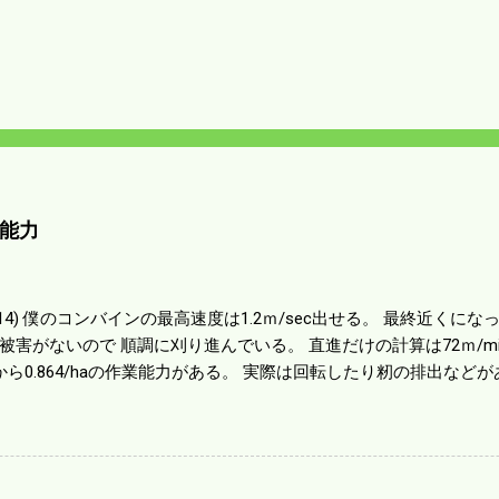
能力
01014) 僕のコンバインの最高速度は1.2ｍ/sec出せる。 最終近く
被害がないので 順調に刈り進んでいる。 直進だけの計算は72ｍ/min、
から0.864/haの作業能力がある。 実際は回転したり籾の排出など
らいまで能率は下がる。 4条刈りで38psは一番下の機種でもう100万
のがあったが 籾の運搬や乾燥機の容量、籾摺りの能力などのバラン
る。 というより買った時はまだ耕作面積が少なく手が出せ 無かっ
70㎰というのがある。キャビン付きだから一度は乗ってみたいと思う。