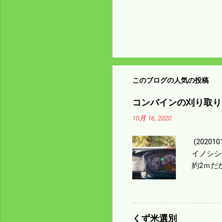
このブログの人気の投稿
コンバインの刈り取り
10月 16, 2020
(202
イノシシ
約2ｍだ
１/４ぐ
ｃｍ速い
足してい
も60･
くず米選別