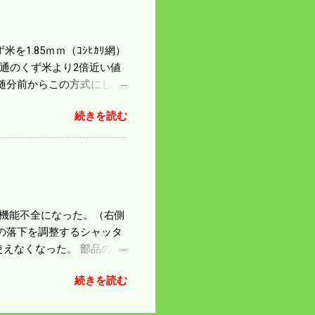
は知る由もない。 僕の稲刈
を1.85ｍｍ（ｺｼﾋｶﾘ網）
普通のくず米より2倍近い値
随分前からこの方式にし
のくず米を合わせると5袋にな
続きを読む
島県の作況指数は98だとい
いう米を扱う会社の社員が言
リプルパンチで米が不足して
最終作況指数はどんなこと
因で機能不全になった。（右側
の落下を調整するシャッタ
えなくなった。 部品のス
の黒い部品は鋳物で恐ろし
続きを読む
 納得したことにして今日
 寝ても覚めても体が重