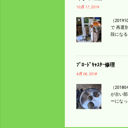
㎰で作業
10月 17, 2019
りは残り
（2019
で 再選
段になる
た。 今
る。 籾
う。 実
っていた
ﾌﾞﾛｰﾄﾞｷｬｽﾀｰ修理
いるとい
4月 06, 2018
になるの
（201
が古い部
ーになっ
テンレス
く高い部
は修理に