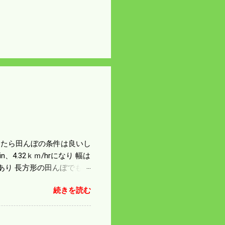
になったら田んぼの条件は良いし
4.32ｋｍ/hrになり 幅は
があり 長方形の田んぼでも
足せば 9PSアップの毎秒20
続きを読む
スの問題で 今の機種で満
たのが本音だ。 4条刈りで
 町内では5条刈りの100