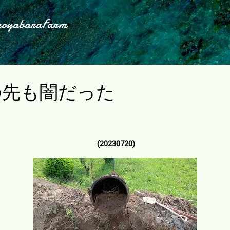
スキップしてメイン コンテンツに移動
koyabaraFarm
の先も闇だった
(20230720)