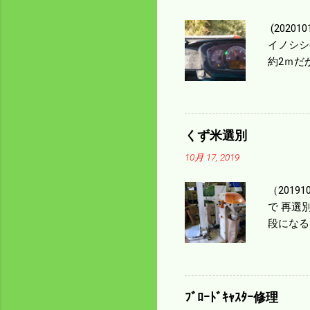
(202
イノシシ
約2ｍだ
１/４ぐ
ｃｍ速い
足してい
も60･
くず米選別
㎰で作業
10月 17, 2019
りは残り
（2019
で 再選
段になる
た。 今
る。 籾
う。 実
っていた
ﾌﾞﾛｰﾄﾞｷｬｽﾀｰ修理
いるとい