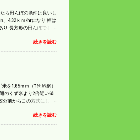
になったら田んぼの条件は良いし
4.32ｋｍ/hrになり 幅は
があり 長方形の田んぼでも
足せば 9PSアップの毎秒20
続きを読む
スの問題で 今の機種で満
たのが本音だ。 4条刈りで
 町内では5条刈りの100
は知る由もない。 僕の稲刈
を1.85ｍｍ（ｺｼﾋｶﾘ網）
普通のくず米より2倍近い値
随分前からこの方式にし
のくず米を合わせると5袋にな
続きを読む
島県の作況指数は98だとい
いう米を扱う会社の社員が言
リプルパンチで米が不足して
最終作況指数はどんなこと