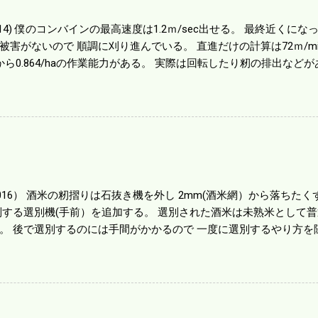
01014) 僕のコンバインの最高速度は1.2ｍ/sec出せる。 最終近く
被害がないので 順調に刈り進んでいる。 直進だけの計算は72ｍ/min、
から0.864/haの作業能力がある。 実際は回転したり籾の排出など
らいまで能率は下がる。 4条刈りで38psは一番下の機種でもう100万
のがあったが 籾の運搬や乾燥機の容量、籾摺りの能力などのバラン
る。 というより買った時はまだ耕作面積が少なく手が出せ 無かっ
70㎰というのがある。キャビン付きだから一度は乗ってみたいと思う。
する人がいる。 秋作業は儲かるというのが定説だが 本当のところ
１haを切った。 明日一気に済ませる。
1016） 酒米の籾摺りは石抜き機を外し 2mm(酒米網）から落ちたくず米
別する選別機(手前）を追加する。 選別された酒米は未熟米として
。 後で選別するのには手間がかかるので 一度に選別するやり方を
年は酒米30㎏を40袋したところで未熟が3袋出る。 1.85ｍｍ以下
摺りをしていてくず米の袋の交換はラインを止めるほど忙しい。 広
感としては90が正しいと思うが こんな年はくず米が多い。 食協と
。 今年は7月の日照不足と8月の酷暑、あげくウンカの被害と ト
う。 僕はウンカの被害は免れたがイノシシの被害が目立つ。 僕の