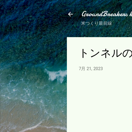
GroundBreakers 
米つくり最前線
トンネル
7月 21, 2023