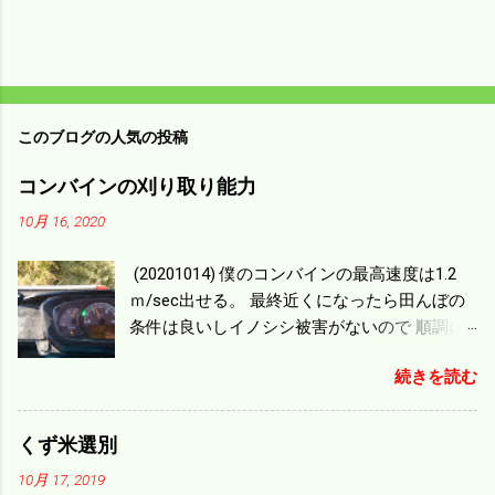
このブログの人気の投稿
コンバインの刈り取り能力
10月 16, 2020
(20201014) 僕のコンバインの最高速度は1.2
ｍ/sec出せる。 最終近くになったら田んぼの
条件は良いしイノシシ被害がないので 順調に
刈り進んでいる。 直進だけの計算は72
続きを読む
ｍ/min、4.32ｋｍ/hrになり 幅は約2ｍだから
0.864/haの作業能力がある。 実際は回転した
り籾の排出などがあり 長方形の田んぼでも１/
くず米選別
４ぐらいまで能率は下がる。 4条刈りで38psは
10月 17, 2019
一番下の機種でもう100万足せば 9PSアップの