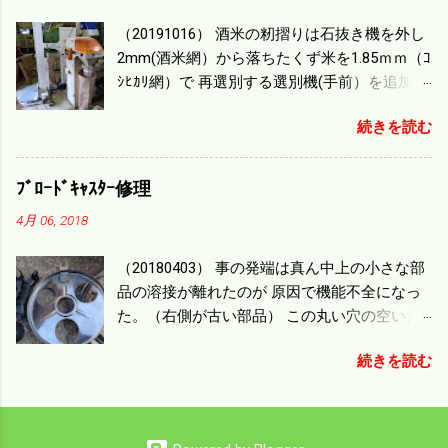
毎秒20ｃｍ速いのがあったが 籾の運搬や乾燥
（20191016） 酒米の籾摺りは石抜き機を外し
機の容量、籾摺りの能力などのバランスの問
2mm(酒米網）から落ちたくず米を1.85ｍｍ（ｺ
題で 今の機種で満足している。 というより買
ｼﾋｶﾘ網）で 再選別する選別機(手前）を追加す
った時はまだ耕作面積が少なく手が出せ 無か
る。 選別された酒米は未熟米として普通のく
ったのが本音だ。 4条刈りでも60･70㎰という
続きを読む
ず米より2倍近い値段になる。 後で選別するの
のがある。キャビン付きだから一度は乗って
には手間がかかるので 一度に選別するやり方
みたいと思う。 町内では5条刈りの100㎰で作
を随分前からこの方式にした。 今年は酒米30
業する人がいる。 秋作業は儲かるというのが
ﾌﾞﾛｰﾄﾞｷｬｽﾀｰ修理
㎏を40袋したところで未熟が3袋出る。 1.85ｍ
定説だが 本当のところは知る由もない。 僕の
4月 06, 2018
ｍ以下のくず米を合わせると5袋になる。 籾摺
稲刈りは残り１haを切った。 明日一気に済ま
りをしていてくず米の袋の交換はラインを止
せる。
（20180403） 事の発端は真ん中上の小さな部
めるほど忙しい。 広島県の作況指数は98だと
品の溶接が離れたのが 原因で機能不全になっ
いう。 実感としては90が正しいと思うが こん
た。（右側が古い部品） この丸い穴の空いた
な年はくず米が多い。 食協という米を扱う会
ステンレス部品を二枚重ねることで 肥料の落
社の社員が言っていた。 今年は7月の日照不足
続きを読む
下を調整するシャッターになっている。 シャ
と8月の酷暑、あげくウンカの被害と トリプル
ッターを閉めたところで壊れたのでこの機械
パンチで米が不足しているという。 僕はウン
は全く使えなくなった。 部品のステンレスの
カの被害は免れたがイノシシの被害が目立
厚みはあるのだが 板の方は薄いので腐ってめ
つ。 僕の最終作況指数はどんなことになるの