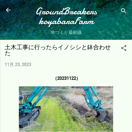
スキップしてメイン コンテンツに移動
GroundBreakers
koyabaraFarm
米つくり最前線
土木工事に行ったらイノシシと鉢合わせ
た
11月 23, 2023
（20231122）