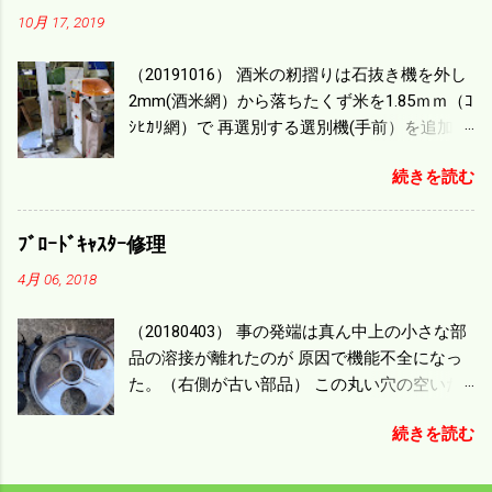
４ぐらいまで能率は下がる。 4条刈りで38psは
10月 17, 2019
一番下の機種でもう100万足せば 9PSアップの
毎秒20ｃｍ速いのがあったが 籾の運搬や乾燥
（20191016） 酒米の籾摺りは石抜き機を外し
機の容量、籾摺りの能力などのバランスの問
2mm(酒米網）から落ちたくず米を1.85ｍｍ（ｺ
題で 今の機種で満足している。 というより買
ｼﾋｶﾘ網）で 再選別する選別機(手前）を追加す
った時はまだ耕作面積が少なく手が出せ 無か
る。 選別された酒米は未熟米として普通のく
ったのが本音だ。 4条刈りでも60･70㎰という
続きを読む
ず米より2倍近い値段になる。 後で選別するの
のがある。キャビン付きだから一度は乗って
には手間がかかるので 一度に選別するやり方
みたいと思う。 町内では5条刈りの100㎰で作
を随分前からこの方式にした。 今年は酒米30
業する人がいる。 秋作業は儲かるというのが
ﾌﾞﾛｰﾄﾞｷｬｽﾀｰ修理
㎏を40袋したところで未熟が3袋出る。 1.85ｍ
定説だが 本当のところは知る由もない。 僕の
4月 06, 2018
ｍ以下のくず米を合わせると5袋になる。 籾摺
稲刈りは残り１haを切った。 明日一気に済ま
りをしていてくず米の袋の交換はラインを止
せる。
（20180403） 事の発端は真ん中上の小さな部
めるほど忙しい。 広島県の作況指数は98だと
品の溶接が離れたのが 原因で機能不全になっ
いう。 実感としては90が正しいと思うが こん
た。（右側が古い部品） この丸い穴の空いた
な年はくず米が多い。 食協という米を扱う会
ステンレス部品を二枚重ねることで 肥料の落
社の社員が言っていた。 今年は7月の日照不足
続きを読む
下を調整するシャッターになっている。 シャ
と8月の酷暑、あげくウンカの被害と トリプル
ッターを閉めたところで壊れたのでこの機械
パンチで米が不足しているという。 僕はウン
は全く使えなくなった。 部品のステンレスの