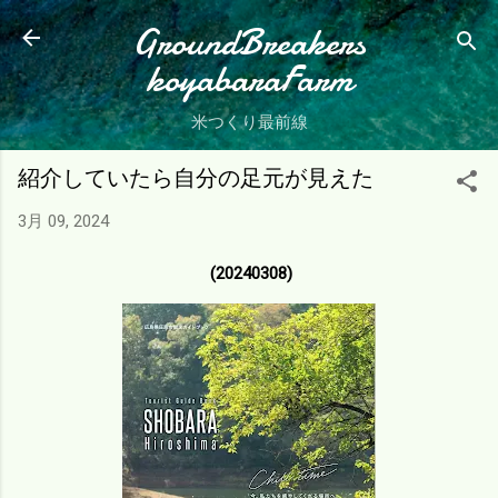
スキップしてメイン コンテンツに移動
GroundBreakers
koyabaraFarm
米つくり最前線
紹介していたら自分の足元が見えた
3月 09, 2024
(20240308)