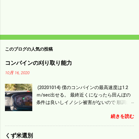
このブログの人気の投稿
コンバインの刈り取り能力
10月 16, 2020
(20201014) 僕のコンバインの最高速度は1.2
ｍ/sec出せる。 最終近くになったら田んぼの
条件は良いしイノシシ被害がないので 順調に
刈り進んでいる。 直進だけの計算は72
続きを読む
ｍ/min、4.32ｋｍ/hrになり 幅は約2ｍだから
0.864/haの作業能力がある。 実際は回転した
り籾の排出などがあり 長方形の田んぼでも１/
くず米選別