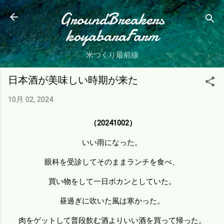
スキップしてメイン コンテンツに移動
GroundBreakers
koyabaraFarm
米つくり最前線
日本酒が美味しい時期が来た
10月 02, 2024
（20241002）
いい雨になった。
眼科を受診してそのままランチを食べ、
買い物をして一日ポカンとしていた。
昼過ぎに吹いた風は寒かった。
肉をゲットして普段飲む酒よりいい酒を買って帰った。