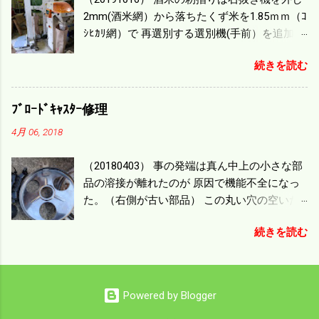
機の容量、籾摺りの能力などのバランスの問
2mm(酒米網）から落ちたくず米を1.85ｍｍ（ｺ
題で 今の機種で満足している。 というより買
ｼﾋｶﾘ網）で 再選別する選別機(手前）を追加す
った時はまだ耕作面積が少なく手が出せ 無か
る。 選別された酒米は未熟米として普通のく
ったのが本音だ。 4条刈りでも60･70㎰という
続きを読む
ず米より2倍近い値段になる。 後で選別するの
のがある。キャビン付きだから一度は乗って
には手間がかかるので 一度に選別するやり方
みたいと思う。 町内では5条刈りの100㎰で作
を随分前からこの方式にした。 今年は酒米30
業する人がいる。 秋作業は儲かるというのが
ﾌﾞﾛｰﾄﾞｷｬｽﾀｰ修理
㎏を40袋したところで未熟が3袋出る。 1.85ｍ
定説だが 本当のところは知る由もない。 僕の
4月 06, 2018
ｍ以下のくず米を合わせると5袋になる。 籾摺
稲刈りは残り１haを切った。 明日一気に済ま
りをしていてくず米の袋の交換はラインを止
せる。
（20180403） 事の発端は真ん中上の小さな部
めるほど忙しい。 広島県の作況指数は98だと
品の溶接が離れたのが 原因で機能不全になっ
いう。 実感としては90が正しいと思うが こん
た。（右側が古い部品） この丸い穴の空いた
な年はくず米が多い。 食協という米を扱う会
ステンレス部品を二枚重ねることで 肥料の落
社の社員が言っていた。 今年は7月の日照不足
続きを読む
下を調整するシャッターになっている。 シャ
と8月の酷暑、あげくウンカの被害と トリプル
ッターを閉めたところで壊れたのでこの機械
パンチで米が不足しているという。 僕はウン
は全く使えなくなった。 部品のステンレスの
カの被害は免れたがイノシシの被害が目立
厚みはあるのだが 板の方は薄いので腐ってめ
つ。 僕の最終作況指数はどんなことになるの
Powered by Blogger
くれたようだ。 左の黒い部品は鋳物で恐ろし
か興味深い。