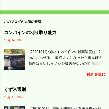
このブログの人気の投稿
コンバインの刈り取り能力
10月 16, 2020
(20201014) 僕のコンバインの最高速度は1.2
ｍ/sec出せる。 最終近くになったら田んぼの
条件は良いしイノシシ被害がないので 順調に
刈り進んでいる。 直進だけの計算は72
続きを読む
ｍ/min、4.32ｋｍ/hrになり 幅は約2ｍだから
0.864/haの作業能力がある。 実際は回転した
り籾の排出などがあり 長方形の田んぼでも１/
くず米選別
４ぐらいまで能率は下がる。 4条刈りで38psは
10月 17, 2019
一番下の機種でもう100万足せば 9PSアップの
毎秒20ｃｍ速いのがあったが 籾の運搬や乾燥
（20191016） 酒米の籾摺りは石抜き機を外し