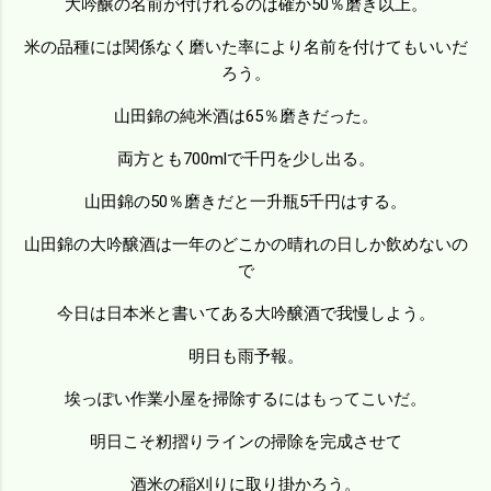
大吟醸の名前が付けれるのは確か50％磨き以上。
米の品種には関係なく磨いた率により名前を付けてもいいだ
ろう。
山田錦の純米酒は65％磨きだった。
両方とも700mlで千円を少し出る。
山田錦の50％磨きだと一升瓶5千円はする。
山田錦の大吟醸酒は一年のどこかの晴れの日しか飲めないの
で
今日は日本米と書いてある大吟醸酒で我慢しよう。
明日も雨予報。
埃っぽい作業小屋を掃除するにはもってこいだ。
明日こそ籾摺りラインの掃除を完成させて
酒米の稲刈りに取り掛かろう。