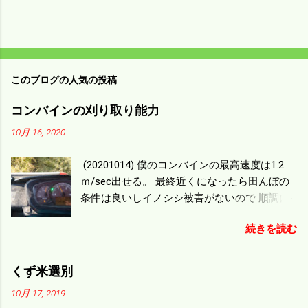
このブログの人気の投稿
コンバインの刈り取り能力
10月 16, 2020
(20201014) 僕のコンバインの最高速度は1.2
ｍ/sec出せる。 最終近くになったら田んぼの
条件は良いしイノシシ被害がないので 順調に
刈り進んでいる。 直進だけの計算は72
続きを読む
ｍ/min、4.32ｋｍ/hrになり 幅は約2ｍだから
0.864/haの作業能力がある。 実際は回転した
り籾の排出などがあり 長方形の田んぼでも１/
くず米選別
４ぐらいまで能率は下がる。 4条刈りで38psは
10月 17, 2019
一番下の機種でもう100万足せば 9PSアップの