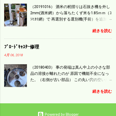
毎秒20ｃｍ速いのがあったが 籾の運搬や乾燥
（20191016） 酒米の籾摺りは石抜き機を外し
機の容量、籾摺りの能力などのバランスの問
2mm(酒米網）から落ちたくず米を1.85ｍｍ（ｺ
題で 今の機種で満足している。 というより買
ｼﾋｶﾘ網）で 再選別する選別機(手前）を追加す
った時はまだ耕作面積が少なく手が出せ 無か
る。 選別された酒米は未熟米として普通のく
ったのが本音だ。 4条刈りでも60･70㎰という
続きを読む
ず米より2倍近い値段になる。 後で選別するの
のがある。キャビン付きだから一度は乗って
には手間がかかるので 一度に選別するやり方
みたいと思う。 町内では5条刈りの100㎰で作
を随分前からこの方式にした。 今年は酒米30
業する人がいる。 秋作業は儲かるというのが
ﾌﾞﾛｰﾄﾞｷｬｽﾀｰ修理
㎏を40袋したところで未熟が3袋出る。 1.85ｍ
定説だが 本当のところは知る由もない。 僕の
4月 06, 2018
ｍ以下のくず米を合わせると5袋になる。 籾摺
稲刈りは残り１haを切った。 明日一気に済ま
りをしていてくず米の袋の交換はラインを止
せる。
（20180403） 事の発端は真ん中上の小さな部
めるほど忙しい。 広島県の作況指数は98だと
品の溶接が離れたのが 原因で機能不全になっ
いう。 実感としては90が正しいと思うが こん
た。（右側が古い部品） この丸い穴の空いた
な年はくず米が多い。 食協という米を扱う会
ステンレス部品を二枚重ねることで 肥料の落
社の社員が言っていた。 今年は7月の日照不足
続きを読む
下を調整するシャッターになっている。 シャ
と8月の酷暑、あげくウンカの被害と トリプル
ッターを閉めたところで壊れたのでこの機械
パンチで米が不足しているという。 僕はウン
は全く使えなくなった。 部品のステンレスの
カの被害は免れたがイノシシの被害が目立
厚みはあるのだが 板の方は薄いので腐ってめ
つ。 僕の最終作況指数はどんなことになるの
Powered by Blogger