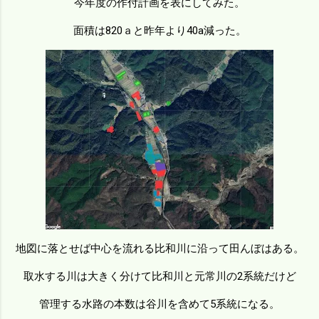
今年度の作付計画を表にしてみた。
面積は820ａと昨年より40a減った。
地図に落とせば中心を流れる比和川に沿って田んぼはある。
取水する川は大きく分けて比和川と元常川の2系統だけど
管理する水路の本数は谷川を含めて5系統になる。