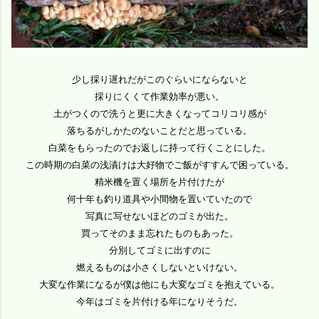
少し採り遅れだがこのぐらいにならないと
採りにくくて作業効率が悪い。
土がつくので洗うと更に大きくなってコリコリ感が
落ちるがしかたのないことだと思っている。
白菜をもらったのでお返しに持って行くことにした。
この時期の白菜の浅漬けは大好物でご飯がすすんで困っている。
精米機を置く場所を片付けたが
何十年も釣り道具や小間物を置いていたので
写真に写せないほどのゴミが出た。
買ってそのまま忘れたものもあった。
分別してゴミに出すのに
燃えるものは小さくしないといけない。
大変な作業になるが僕は他にも大変なゴミを抱えている。
今年はゴミを片付ける年になりそうだ。