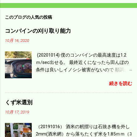
このブログの人気の投稿
コンバインの刈り取り能力
10月 16, 2020
(20201014) 僕のコンバインの最高速度は1.2
ｍ/sec出せる。 最終近くになったら田んぼの
条件は良いしイノシシ被害がないので 順調に
刈り進んでいる。 直進だけの計算は72
続きを読む
ｍ/min、4.32ｋｍ/hrになり 幅は約2ｍだから
0.864/haの作業能力がある。 実際は回転した
り籾の排出などがあり 長方形の田んぼでも１/
くず米選別
４ぐらいまで能率は下がる。 4条刈りで38psは
10月 17, 2019
一番下の機種でもう100万足せば 9PSアップの
毎秒20ｃｍ速いのがあったが 籾の運搬や乾燥
（20191016） 酒米の籾摺りは石抜き機を外し
機の容量、籾摺りの能力などのバランスの問
2mm(酒米網）から落ちたくず米を1.85ｍｍ（ｺ
題で 今の機種で満足している。 というより買