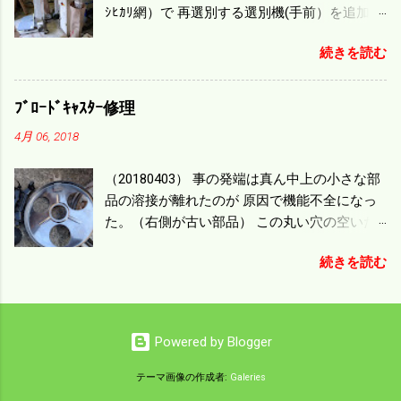
ｼﾋｶﾘ網）で 再選別する選別機(手前）を追加す
った時はまだ耕作面積が少なく手が出せ 無か
る。 選別された酒米は未熟米として普通のく
ったのが本音だ。 4条刈りでも60･70㎰という
続きを読む
ず米より2倍近い値段になる。 後で選別するの
のがある。キャビン付きだから一度は乗って
には手間がかかるので 一度に選別するやり方
みたいと思う。 町内では5条刈りの100㎰で作
を随分前からこの方式にした。 今年は酒米30
業する人がいる。 秋作業は儲かるというのが
ﾌﾞﾛｰﾄﾞｷｬｽﾀｰ修理
㎏を40袋したところで未熟が3袋出る。 1.85ｍ
定説だが 本当のところは知る由もない。 僕の
4月 06, 2018
ｍ以下のくず米を合わせると5袋になる。 籾摺
稲刈りは残り１haを切った。 明日一気に済ま
りをしていてくず米の袋の交換はラインを止
せる。
（20180403） 事の発端は真ん中上の小さな部
めるほど忙しい。 広島県の作況指数は98だと
品の溶接が離れたのが 原因で機能不全になっ
いう。 実感としては90が正しいと思うが こん
た。（右側が古い部品） この丸い穴の空いた
な年はくず米が多い。 食協という米を扱う会
ステンレス部品を二枚重ねることで 肥料の落
社の社員が言っていた。 今年は7月の日照不足
続きを読む
下を調整するシャッターになっている。 シャ
と8月の酷暑、あげくウンカの被害と トリプル
ッターを閉めたところで壊れたのでこの機械
パンチで米が不足しているという。 僕はウン
は全く使えなくなった。 部品のステンレスの
カの被害は免れたがイノシシの被害が目立
厚みはあるのだが 板の方は薄いので腐ってめ
つ。 僕の最終作況指数はどんなことになるの
Powered by Blogger
くれたようだ。 左の黒い部品は鋳物で恐ろし
か興味深い。
く高い部品だ。 不満はあるが本体を買うこと
テーマ画像の作成者:
Galeries
を思えば安いもので精神衛生上 納得したこと