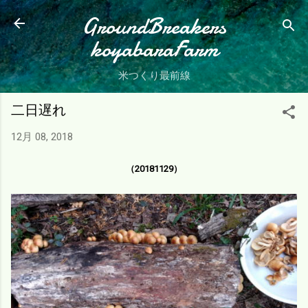
スキップしてメイン コンテンツに移動
GroundBreakers
koyabaraFarm
米つくり最前線
二日遅れ
12月 08, 2018
（20181129）