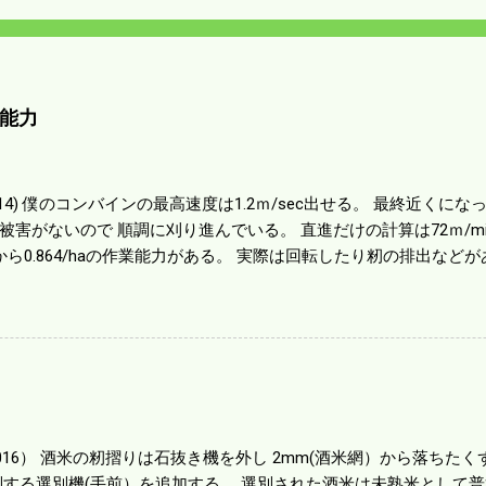
能力
01014) 僕のコンバインの最高速度は1.2ｍ/sec出せる。 最終近く
被害がないので 順調に刈り進んでいる。 直進だけの計算は72ｍ/min、
から0.864/haの作業能力がある。 実際は回転したり籾の排出など
らいまで能率は下がる。 4条刈りで38psは一番下の機種でもう100万
のがあったが 籾の運搬や乾燥機の容量、籾摺りの能力などのバラン
る。 というより買った時はまだ耕作面積が少なく手が出せ 無かっ
70㎰というのがある。キャビン付きだから一度は乗ってみたいと思う。
する人がいる。 秋作業は儲かるというのが定説だが 本当のところ
１haを切った。 明日一気に済ませる。
1016） 酒米の籾摺りは石抜き機を外し 2mm(酒米網）から落ちたくず米
別する選別機(手前）を追加する。 選別された酒米は未熟米として