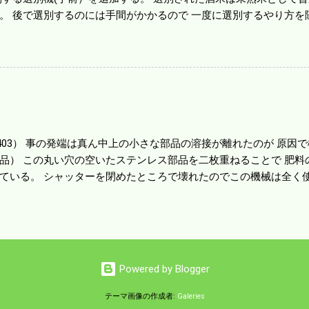
。 後で選別するのには手間がかかるので 一度に選別するやり方を
年は酒米30㎏を40袋したところで未熟が3袋出る。 1.85ｍｍ以下
摺りをしていてくず米の袋の交換はラインを止めるほど忙しい。 広
感としては90が正しいと思うが こんな年はくず米が多い。 食協と
。 今年は7月の日照不足と8月の酷暑、あげくウンカの被害と ト
う。 僕はウンカの被害は免れたがイノシシの被害が目立つ。 僕の
か興味深い。
80403） 事の発端は真ん中上の小さな部品の溶接が離れたのが 原
品） この丸い穴の空いたステンレス部品を二枚重ねることで 肥料
ている。 シャッターを閉めたところで壊れたのでこの機械は全く使
の厚みはあるのだが 板の方は薄いので腐ってめくれたようだ。 左
品だ。 不満はあるが本体を買うことを思えば安いもので精神衛生上
かかろうと思う。 ハウスビニールを張った疲れがピークなのだろう
か月遊んで暮らしたつけが来たようだ。 これからは農閑期でも体を
Powered by Blogger
テーマ画像の作成者:
Galeries