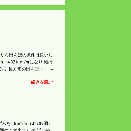
になったら田んぼの条件は良いし
4.32ｋｍ/hrになり 幅は
があり 長方形の田んぼでも
足せば 9PSアップの毎秒20
続きを読む
スの問題で 今の機種で満
たのが本音だ。 4条刈りで
 町内では5条刈りの100
は知る由もない。 僕の稲刈
を1.85ｍｍ（ｺｼﾋｶﾘ網）
普通のくず米より2倍近い値