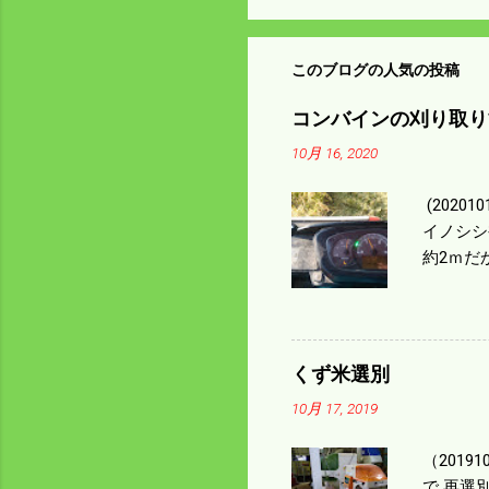
このブログの人気の投稿
コンバインの刈り取り
10月 16, 2020
(202
イノシシ
約2ｍだ
１/４ぐ
ｃｍ速い
足してい
も60･
くず米選別
㎰で作業
10月 17, 2019
りは残り
（2019
で 再選