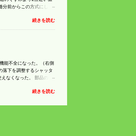
随分前からこの方式にし
のくず米を合わせると5袋にな
続きを読む
島県の作況指数は98だとい
いう米を扱う会社の社員が言
リプルパンチで米が不足して
最終作況指数はどんなこと
因で機能不全になった。（右側
の落下を調整するシャッタ
えなくなった。 部品のス
の黒い部品は鋳物で恐ろし
続きを読む
 納得したことにして今日
 寝ても覚めても体が重
鍛える必要がありそうだ。