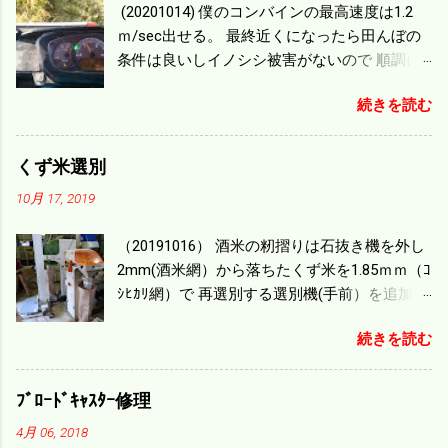
(20201014) 僕のコンバインの最高速度は1.2
ｍ/sec出せる。 最終近くになったら田んぼの
条件は良いしイノシシ被害がないので 順調に
刈り進んでいる。 直進だけの計算は72
続きを読む
ｍ/min、4.32ｋｍ/hrになり 幅は約2ｍだから
0.864/haの作業能力がある。 実際は回転した
り籾の排出などがあり 長方形の田んぼでも１/
くず米選別
４ぐらいまで能率は下がる。 4条刈りで38psは
10月 17, 2019
一番下の機種でもう100万足せば 9PSアップの
毎秒20ｃｍ速いのがあったが 籾の運搬や乾燥
（20191016） 酒米の籾摺りは石抜き機を外し
機の容量、籾摺りの能力などのバランスの問
2mm(酒米網）から落ちたくず米を1.85ｍｍ（ｺ
題で 今の機種で満足している。 というより買
ｼﾋｶﾘ網）で 再選別する選別機(手前）を追加す
った時はまだ耕作面積が少なく手が出せ 無か
る。 選別された酒米は未熟米として普通のく
ったのが本音だ。 4条刈りでも60･70㎰という
続きを読む
ず米より2倍近い値段になる。 後で選別するの
のがある。キャビン付きだから一度は乗って
には手間がかかるので 一度に選別するやり方
みたいと思う。 町内では5条刈りの100㎰で作
を随分前からこの方式にした。 今年は酒米30
業する人がいる。 秋作業は儲かるというのが
ﾌﾞﾛｰﾄﾞｷｬｽﾀｰ修理
㎏を40袋したところで未熟が3袋出る。 1.85ｍ
定説だが 本当のところは知る由もない。 僕の
4月 06, 2018
ｍ以下のくず米を合わせると5袋になる。 籾摺
稲刈りは残り１haを切った。 明日一気に済ま