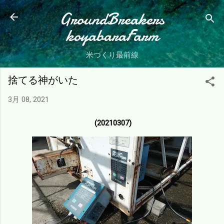
スキップしてメイン コンテンツに移動
GroundBreakers
koyabaraFarm
米つくり最前線
捨てる神がいた
3月 08, 2021
(20210307)