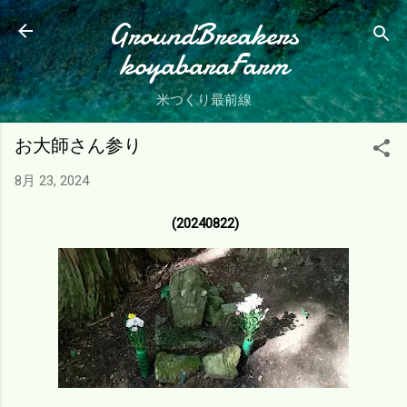
スキップしてメイン コンテンツに移動
GroundBreakers
koyabaraFarm
米つくり最前線
お大師さん参り
8月 23, 2024
(20240822)