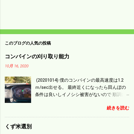
このブログの人気の投稿
コンバインの刈り取り能力
10月 16, 2020
(20201014) 僕のコンバインの最高速度は1.2
ｍ/sec出せる。 最終近くになったら田んぼの
条件は良いしイノシシ被害がないので 順調に
刈り進んでいる。 直進だけの計算は72
続きを読む
ｍ/min、4.32ｋｍ/hrになり 幅は約2ｍだから
0.864/haの作業能力がある。 実際は回転した
り籾の排出などがあり 長方形の田んぼでも１/
くず米選別
４ぐらいまで能率は下がる。 4条刈りで38psは