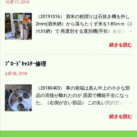
10月 17, 2019
一番下の機種でもう100万足せば 9PSアップの
毎秒20ｃｍ速いのがあったが 籾の運搬や乾燥
（20191016） 酒米の籾摺りは石抜き機を外し
機の容量、籾摺りの能力などのバランスの問
2mm(酒米網）から落ちたくず米を1.85ｍｍ（ｺ
題で 今の機種で満足している。 というより買
ｼﾋｶﾘ網）で 再選別する選別機(手前）を追加す
った時はまだ耕作面積が少なく手が出せ 無か
る。 選別された酒米は未熟米として普通のく
ったのが本音だ。 4条刈りでも60･70㎰という
続きを読む
ず米より2倍近い値段になる。 後で選別するの
のがある。キャビン付きだから一度は乗って
には手間がかかるので 一度に選別するやり方
みたいと思う。 町内では5条刈りの100㎰で作
を随分前からこの方式にした。 今年は酒米30
業する人がいる。 秋作業は儲かるというのが
ﾌﾞﾛｰﾄﾞｷｬｽﾀｰ修理
㎏を40袋したところで未熟が3袋出る。 1.85ｍ
定説だが 本当のところは知る由もない。 僕の
4月 06, 2018
ｍ以下のくず米を合わせると5袋になる。 籾摺
稲刈りは残り１haを切った。 明日一気に済ま
りをしていてくず米の袋の交換はラインを止
せる。
（20180403） 事の発端は真ん中上の小さな部
めるほど忙しい。 広島県の作況指数は98だと
品の溶接が離れたのが 原因で機能不全になっ
いう。 実感としては90が正しいと思うが こん
た。（右側が古い部品） この丸い穴の空いた
な年はくず米が多い。 食協という米を扱う会
ステンレス部品を二枚重ねることで 肥料の落
社の社員が言っていた。 今年は7月の日照不足
続きを読む
下を調整するシャッターになっている。 シャ
と8月の酷暑、あげくウンカの被害と トリプル
ッターを閉めたところで壊れたのでこの機械
パンチで米が不足しているという。 僕はウン
は全く使えなくなった。 部品のステンレスの
カの被害は免れたがイノシシの被害が目立