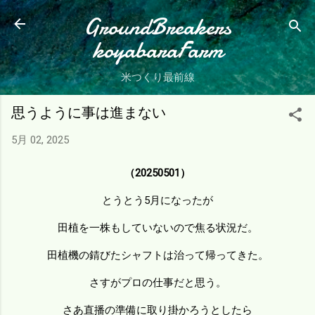
スキップしてメイン コンテンツに移動
GroundBreakers
koyabaraFarm
米つくり最前線
思うように事は進まない
5月 02, 2025
（20250501）
とうとう5月になったが
田植を一株もしていないので焦る状況だ。
田植機の錆びたシャフトは治って帰ってきた。
さすがプロの仕事だと思う。
さあ直播の準備に取り掛かろうとしたら