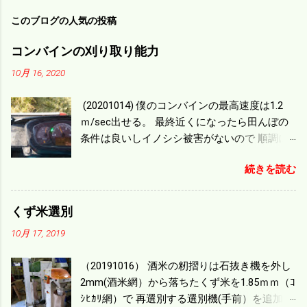
このブログの人気の投稿
コンバインの刈り取り能力
10月 16, 2020
(20201014) 僕のコンバインの最高速度は1.2
ｍ/sec出せる。 最終近くになったら田んぼの
条件は良いしイノシシ被害がないので 順調に
刈り進んでいる。 直進だけの計算は72
続きを読む
ｍ/min、4.32ｋｍ/hrになり 幅は約2ｍだから
0.864/haの作業能力がある。 実際は回転した
り籾の排出などがあり 長方形の田んぼでも１/
くず米選別
４ぐらいまで能率は下がる。 4条刈りで38psは
10月 17, 2019
一番下の機種でもう100万足せば 9PSアップの
毎秒20ｃｍ速いのがあったが 籾の運搬や乾燥
（20191016） 酒米の籾摺りは石抜き機を外し
機の容量、籾摺りの能力などのバランスの問
2mm(酒米網）から落ちたくず米を1.85ｍｍ（ｺ
題で 今の機種で満足している。 というより買
ｼﾋｶﾘ網）で 再選別する選別機(手前）を追加す
った時はまだ耕作面積が少なく手が出せ 無か