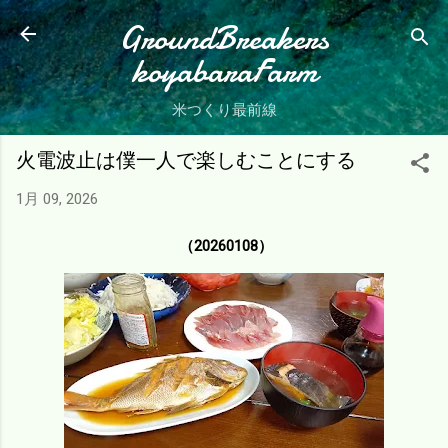
スキップしてメイン コンテンツに移動
GroundBreakers
koyabaraFarm
米つくり最前線
火電波止は僕一人で楽しむことにする
1月 09, 2026
（20260108）