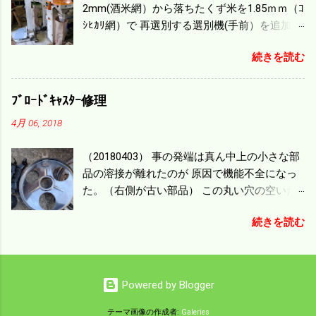
2mm(酒米網）から落ちたくず米を1.85ｍｍ（ｺ
題で 今の機種で満足している。 というより買
ｼﾋｶﾘ網）で 再選別する選別機(手前）を追加す
った時はまだ耕作面積が少なく手が出せ 無か
る。 選別された酒米は未熟米として普通のく
ったのが本音だ。 4条刈りでも60･70㎰という
続きを読む
ず米より2倍近い値段になる。 後で選別するの
のがある。キャビン付きだから一度は乗って
には手間がかかるので 一度に選別するやり方
みたいと思う。 町内では5条刈りの100㎰で作
を随分前からこの方式にした。 今年は酒米30
業する人がいる。 秋作業は儲かるというのが
ﾌﾞﾛｰﾄﾞｷｬｽﾀｰ修理
㎏を40袋したところで未熟が3袋出る。 1.85ｍ
定説だが 本当のところは知る由もない。 僕の
4月 06, 2018
ｍ以下のくず米を合わせると5袋になる。 籾摺
稲刈りは残り１haを切った。 明日一気に済ま
りをしていてくず米の袋の交換はラインを止
せる。
（20180403） 事の発端は真ん中上の小さな部
めるほど忙しい。 広島県の作況指数は98だと
品の溶接が離れたのが 原因で機能不全になっ
いう。 実感としては90が正しいと思うが こん
た。（右側が古い部品） この丸い穴の空いた
な年はくず米が多い。 食協という米を扱う会
ステンレス部品を二枚重ねることで 肥料の落
社の社員が言っていた。 今年は7月の日照不足
続きを読む
下を調整するシャッターになっている。 シャ
と8月の酷暑、あげくウンカの被害と トリプル
ッターを閉めたところで壊れたのでこの機械
パンチで米が不足しているという。 僕はウン
は全く使えなくなった。 部品のステンレスの
カの被害は免れたがイノシシの被害が目立
厚みはあるのだが 板の方は薄いので腐ってめ
つ。 僕の最終作況指数はどんなことになるの
Powered by Blogger
くれたようだ。 左の黒い部品は鋳物で恐ろし
か興味深い。
く高い部品だ。 不満はあるが本体を買うこと
テーマ画像の作成者:
Galeries