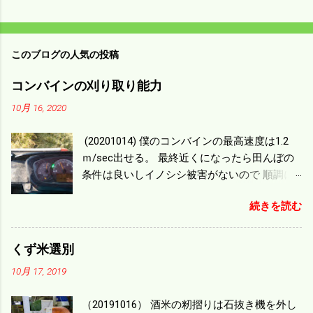
このブログの人気の投稿
コンバインの刈り取り能力
10月 16, 2020
(20201014) 僕のコンバインの最高速度は1.2
ｍ/sec出せる。 最終近くになったら田んぼの
条件は良いしイノシシ被害がないので 順調に
刈り進んでいる。 直進だけの計算は72
続きを読む
ｍ/min、4.32ｋｍ/hrになり 幅は約2ｍだから
0.864/haの作業能力がある。 実際は回転した
り籾の排出などがあり 長方形の田んぼでも１/
くず米選別
４ぐらいまで能率は下がる。 4条刈りで38psは
10月 17, 2019
一番下の機種でもう100万足せば 9PSアップの
毎秒20ｃｍ速いのがあったが 籾の運搬や乾燥
（20191016） 酒米の籾摺りは石抜き機を外し
機の容量、籾摺りの能力などのバランスの問