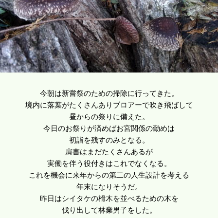
今朝は新嘗祭のための掃除に行ってきた。
境内に落葉がたくさんありブロアーで吹き飛ばして
昼からの祭りに備えた。
今日のお祭りが済めばお宮関係の勤めは
初詣を残すのみとなる。
肩書はまだたくさんあるが
実働を伴う役付きはこれでなくなる。
これを機会に来年からの第二の人生設計を考える
年末になりそうだ。
昨日はシイタケの榾木を並べるための木を
伐り出して林業男子をした。