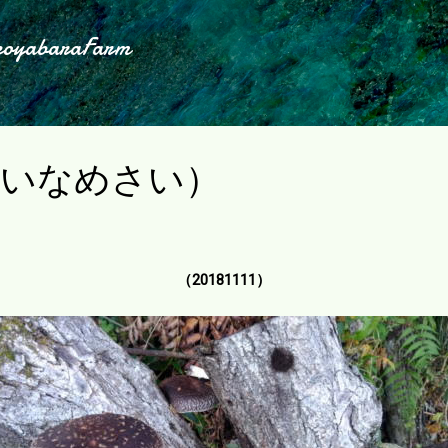
スキップしてメイン コンテンツに移動
koyabaraFarm
にいなめさい）
（20181111）