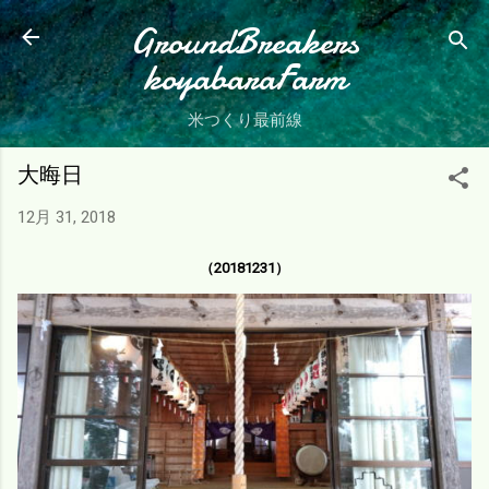
スキップしてメイン コンテンツに移動
GroundBreakers
koyabaraFarm
米つくり最前線
大晦日
12月 31, 2018
（20181231）