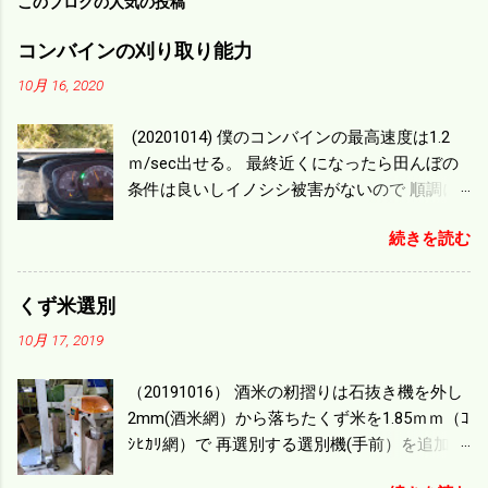
このブログの人気の投稿
コンバインの刈り取り能力
10月 16, 2020
(20201014) 僕のコンバインの最高速度は1.2
ｍ/sec出せる。 最終近くになったら田んぼの
条件は良いしイノシシ被害がないので 順調に
刈り進んでいる。 直進だけの計算は72
続きを読む
ｍ/min、4.32ｋｍ/hrになり 幅は約2ｍだから
0.864/haの作業能力がある。 実際は回転した
り籾の排出などがあり 長方形の田んぼでも１/
くず米選別
４ぐらいまで能率は下がる。 4条刈りで38psは
10月 17, 2019
一番下の機種でもう100万足せば 9PSアップの
毎秒20ｃｍ速いのがあったが 籾の運搬や乾燥
（20191016） 酒米の籾摺りは石抜き機を外し
機の容量、籾摺りの能力などのバランスの問
2mm(酒米網）から落ちたくず米を1.85ｍｍ（ｺ
題で 今の機種で満足している。 というより買
ｼﾋｶﾘ網）で 再選別する選別機(手前）を追加す
った時はまだ耕作面積が少なく手が出せ 無か
る。 選別された酒米は未熟米として普通のく
ったのが本音だ。 4条刈りでも60･70㎰という