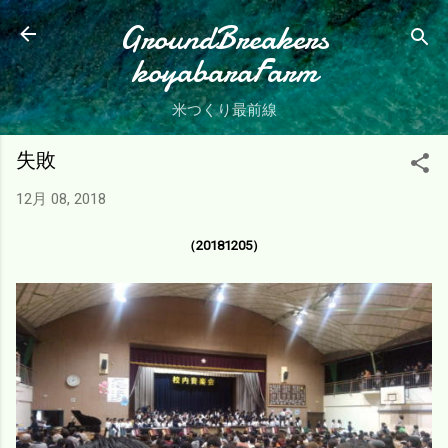
スキップしてメイン コンテンツに移動
GroundBreakers
koyabaraFarm
米つくり最前線
失敗
12月 08, 2018
（20181205）