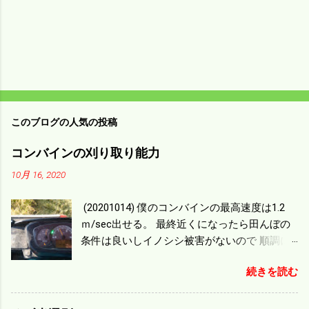
このブログの人気の投稿
コンバインの刈り取り能力
10月 16, 2020
(20201014) 僕のコンバインの最高速度は1.2
ｍ/sec出せる。 最終近くになったら田んぼの
条件は良いしイノシシ被害がないので 順調に
刈り進んでいる。 直進だけの計算は72
続きを読む
ｍ/min、4.32ｋｍ/hrになり 幅は約2ｍだから
0.864/haの作業能力がある。 実際は回転した
り籾の排出などがあり 長方形の田んぼでも１/