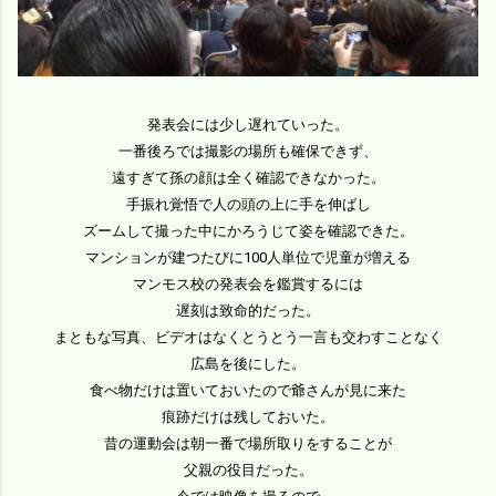
発表会には少し遅れていった。
一番後ろでは撮影の場所も確保できず、
遠すぎて孫の顔は全く確認できなかった。
手振れ覚悟で人の頭の上に手を伸ばし
ズームして撮った中にかろうじて姿を確認できた。
マンションが建つたびに100人単位で児童が増える
マンモス校の発表会を鑑賞するには
遅刻は致命的だった。
まともな写真、ビデオはなくとうとう一言も交わすことなく
広島を後にした。
食べ物だけは置いておいたので爺さんが見に来た
痕跡だけは残しておいた。
昔の運動会は朝一番で場所取りをすることが
父親の役目だった。