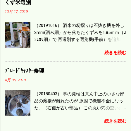
くず米選別
４ぐらいまで能率は下がる。 4条刈りで38psは
10月 17, 2019
一番下の機種でもう100万足せば 9PSアップの
毎秒20ｃｍ速いのがあったが 籾の運搬や乾燥
（20191016） 酒米の籾摺りは石抜き機を外し
機の容量、籾摺りの能力などのバランスの問
2mm(酒米網）から落ちたくず米を1.85ｍｍ（ｺ
題で 今の機種で満足している。 というより買
ｼﾋｶﾘ網）で 再選別する選別機(手前）を追加す
った時はまだ耕作面積が少なく手が出せ 無か
る。 選別された酒米は未熟米として普通のく
ったのが本音だ。 4条刈りでも60･70㎰という
続きを読む
ず米より2倍近い値段になる。 後で選別するの
のがある。キャビン付きだから一度は乗って
には手間がかかるので 一度に選別するやり方
みたいと思う。 町内では5条刈りの100㎰で作
を随分前からこの方式にした。 今年は酒米30
業する人がいる。 秋作業は儲かるというのが
ﾌﾞﾛｰﾄﾞｷｬｽﾀｰ修理
㎏を40袋したところで未熟が3袋出る。 1.85ｍ
定説だが 本当のところは知る由もない。 僕の
4月 06, 2018
ｍ以下のくず米を合わせると5袋になる。 籾摺
稲刈りは残り１haを切った。 明日一気に済ま
りをしていてくず米の袋の交換はラインを止
せる。
（20180403） 事の発端は真ん中上の小さな部
めるほど忙しい。 広島県の作況指数は98だと
品の溶接が離れたのが 原因で機能不全になっ
いう。 実感としては90が正しいと思うが こん
た。（右側が古い部品） この丸い穴の空いた
な年はくず米が多い。 食協という米を扱う会
ステンレス部品を二枚重ねることで 肥料の落
社の社員が言っていた。 今年は7月の日照不足
続きを読む
下を調整するシャッターになっている。 シャ
と8月の酷暑、あげくウンカの被害と トリプル
ッターを閉めたところで壊れたのでこの機械
パンチで米が不足しているという。 僕はウン