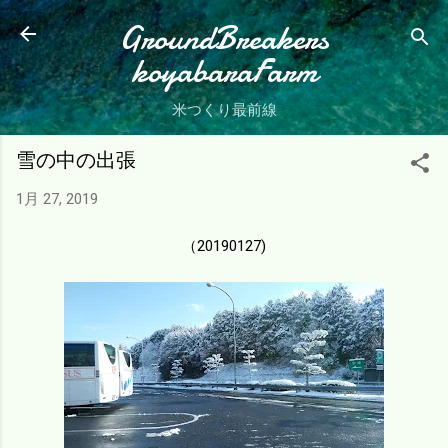
スキップしてメイン コンテンツに移動
GroundBreakers
koyabaraFarm
米つくり最前線
雪の中の出張
1月 27, 2019
（20190127)